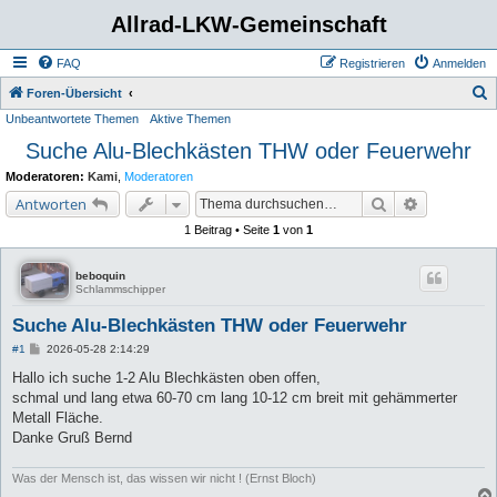
Allrad-LKW-Gemeinschaft
FAQ
Registrieren
Anmelden
S
Foren-Übersicht
Unbeantwortete Themen
Aktive Themen
u
Suche Alu-Blechkästen THW oder Feuerwehr
c
h
Moderatoren:
Kami
,
Moderatoren
e
Suche
Erweiterte 
Antworten
1 Beitrag • Seite
1
von
1
beboquin
Schlammschipper
Suche Alu-Blechkästen THW oder Feuerwehr
B
#1
2026-05-28 2:14:29
e
i
Hallo ich suche 1-2 Alu Blechkästen oben offen,
t
schmal und lang etwa 60-70 cm lang 10-12 cm breit mit gehämmerter
r
a
Metall Fläche.
g
Danke Gruß Bernd
Was der Mensch ist, das wissen wir nicht ! (Ernst Bloch)