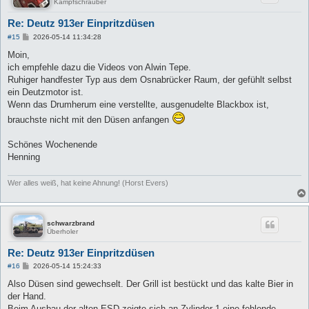
Kampfschrauber
Re: Deutz 913er Einpritzdüsen
B
#15
2026-05-14 11:34:28
e
i
Moin,
t
ich empfehle dazu die Videos von Alwin Tepe.
r
a
Ruhiger handfester Typ aus dem Osnabrücker Raum, der gefühlt selbst
g
ein Deutzmotor ist.
Wenn das Drumherum eine verstellte, ausgenudelte Blackbox ist,
brauchste nicht mit den Düsen anfangen
Schönes Wochenende
Henning
Wer alles weiß, hat keine Ahnung! (Horst Evers)
schwarzbrand
Überholer
Re: Deutz 913er Einpritzdüsen
B
#16
2026-05-14 15:24:33
e
i
Also Düsen sind gewechselt. Der Grill ist bestückt und das kalte Bier in
t
der Hand.
r
a
Beim Ausbau der alten ESD zeigte sich an Zylinder 1 eine fehlende