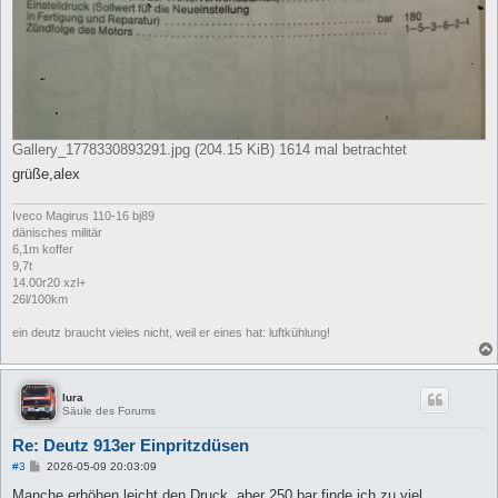
Gallery_1778330893291.jpg (204.15 KiB) 1614 mal betrachtet
grüße,alex
Iveco Magirus 110-16 bj89
dänisches militär
6,1m koffer
9,7t
14.00r20 xzl+
26l/100km
ein deutz braucht vieles nicht, weil er eines hat: luftkühlung!
lura
Säule des Forums
Re: Deutz 913er Einpritzdüsen
B
#3
2026-05-09 20:03:09
e
i
Manche erhöhen leicht den Druck, aber 250 bar finde ich zu viel.