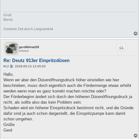
r
a
g
Gruß
Bernd
Gewinne Zeit durch Langsamkeit
gerdfährtal28
infiziert
Re: Deutz 913er Einpritzdüsen
B
#12
2026-05-13 12:45:03
e
i
Hallo,
t
Wenn wir aber den Düsenöffnungsdruck höher einstellen wie hier
r
a
beschrieben, muss doch eigentlich auch die Fördermenge etwas erhöht
g
werden wenn man es ganz korrekt machen möchte oder?
Der Förderbeginn ändert sich durch den höheren Düsenöffnungsdruck ja
nicht, als sollte also das kein Problem sein.
Schaden wird ein höherer Einspritzdruck bestimmt nicht, und die Gründe
dafür sind ja auch schon dargestellt, die Einspritzpumpe kann damit
schon umgehen.
Grüße
Gerd