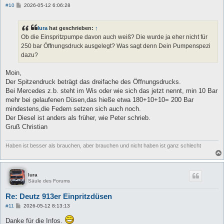
B
#10
2026-05-12 6:06:28
e
i
t
lura
hat geschrieben:
↑
r
a
Ob die Einspritzpumpe davon auch weiß? Die wurde ja eher nicht für
g
250 bar Öffnungsdruck ausgelegt? Was sagt denn Dein Pumpenspezi
dazu?
Moin,
Der Spitzendruck beträgt das dreifache des Öffnungsdrucks.
Bei Mercedes z.b. steht im Wis oder wie sich das jetzt nennt, min 10 Bar
mehr bei gelaufenen Düsen,das hieße etwa 180+10+10= 200 Bar
mindestens,die Federn setzen sich auch noch.
Der Diesel ist anders als früher, wie Peter schrieb.
Gruß Christian
Haben ist besser als brauchen, aber brauchen und nicht haben ist ganz schlecht
lura
Säule des Forums
Re: Deutz 913er Einpritzdüsen
B
#11
2026-05-12 8:13:13
e
i
Danke für die Infos.
t