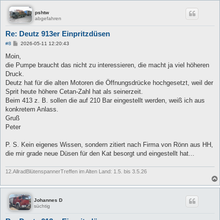
pshtw
abgefahren
Re: Deutz 913er Einpritzdüsen
B
#8
2026-05-11 12:20:43
e
i
Moin,
t
die Pumpe braucht das nicht zu interessieren, die macht ja viel höheren
r
a
Druck.
g
Deutz hat für die alten Motoren die Öffnungsdrücke hochgesetzt, weil der
Sprit heute höhere Cetan-Zahl hat als seinerzeit.
Beim 413 z. B. sollen die auf 210 Bar eingestellt werden, weiß ich aus
konkretem Anlass.
Gruß
Peter
P. S. Kein eigenes Wissen, sondern zitiert nach Firma von Rönn aus HH,
die mir grade neue Düsen für den Kat besorgt und eingestellt hat...
12.AllradBlütenspannerTreffen im Alten Land: 1.5. bis 3.5.26
Johannes D
süchtig