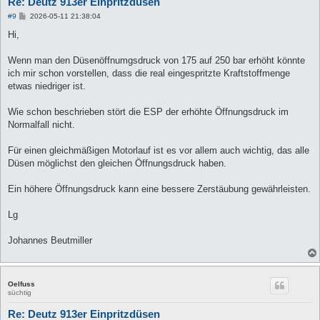
Re: Deutz 913er Einpritzdüsen
B
#9
2026-05-11 21:38:04
e
i
Hi,
t
r
a
Wenn man den Düsenöffnumgsdruck von 175 auf 250 bar erhöht könnte
g
ich mir schon vorstellen, dass die real eingespritzte Kraftstoffmenge
etwas niedriger ist.
Wie schon beschrieben stört die ESP der erhöhte Öffnungsdruck im
Normalfall nicht.
Für einen gleichmäßigen Motorlauf ist es vor allem auch wichtig, das alle
Düsen möglichst den gleichen Öffnungsdruck haben.
Ein höhere Öffnungsdruck kann eine bessere Zerstäubung gewährleisten.
Lg
Johannes Beutmiller
Oelfuss
süchtig
Re: Deutz 913er Einpritzdüsen