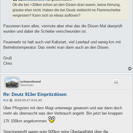
a
Ob die bei <30tkm schon an den Düsen dran waren, keine Ahnung,
g
glaube eher nicht. Haben die bei Deutz vielleicht ne Flammscheibe
vergessen? Kann sich so etwas auflösen?
Passieren kann alles, vermute aber eher das die Düsen Mal überprüft
wurden und dabei die Scheibe verschwunden ist.
Feuerwehr ist halt auch viel Kaltstart, viel Leerlauf und wenig km mit
Betriebstemperatur. Das merkt man dann auch an den Düsen.
Gruß
Chris
schwarzbrand
Überholer
Re: Deutz 913er Einpritzdüsen
B
#18
2026-05-27 9:01:40
e
i
Über Pfingsten mit dem Magi unterwegs gewesen und war dann doch
t
mehr als überrascht was den Verbrauch angeht. Bin jetzt bei knappen
r
a
17l/ 100km angekommen
g
Streckenprofil waren gute 500km reine Überlandfahrt über die