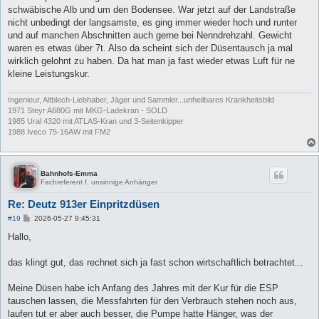
schwäbische Alb und um den Bodensee. War jetzt auf der Landstraße
nicht unbedingt der langsamste, es ging immer wieder hoch und runter
und auf manchen Abschnitten auch gerne bei Nenndrehzahl. Gewicht
waren es etwas über 7t. Also da scheint sich der Düsentausch ja mal
wirklich gelohnt zu haben. Da hat man ja fast wieder etwas Luft für ne
kleine Leistungskur.
Ingenieur, Altblech-Liebhaber, Jäger und Sammler...unheilbares Krankheitsbild
1971 Steyr A680G mit MKG-Ladekran - SOLD
1985 Ural 4320 mit ATLAS-Kran und 3-Seitenkipper
1988 Iveco 75-16AW mit FM2
Bahnhofs-Emma
Fachreferent f. unsinnige Anhänger
Re: Deutz 913er Einpritzdüsen
B
#19
2026-05-27 9:45:31
e
i
Hallo,
t
r
a
das klingt gut, das rechnet sich ja fast schon wirtschaftlich betrachtet...
g
Meine Düsen habe ich Anfang des Jahres mit der Kur für die ESP
tauschen lassen, die Messfahrten für den Verbrauch stehen noch aus,
laufen tut er aber auch besser, die Pumpe hatte Hänger, was der