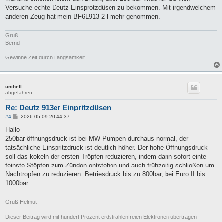
t
Versuche echte Deutz-Einsprotzdüsen zu bekommen. Mit irgendwelchem
r
a
anderen Zeug hat mein BF6L913 2 l mehr genommen.
g
Gruß
Bernd
Gewinne Zeit durch Langsamkeit
unihell
abgefahren
Re: Deutz 913er Einpritzdüsen
B
#4
2026-05-09 20:44:37
e
i
Hallo
t
250bar öffnungsdruck ist bei MW-Pumpen durchaus normal, der
r
a
tatsächliche Einspritzdruck ist deutlich höher. Der hohe Öffnungsdruck
g
soll das kokeln der ersten Tröpfen reduzieren, indem dann sofort einte
feinste Stöpfen zum Zünden entstehen und auch frühzeitig schließen um
Nachtropfen zu reduzieren. Betriesdruck bis zu 800bar, bei Euro II bis
1000bar.
Gruß Helmut
Dieser Beitrag wird mit hundert Prozent erdstrahlenfreien Elektronen übertragen