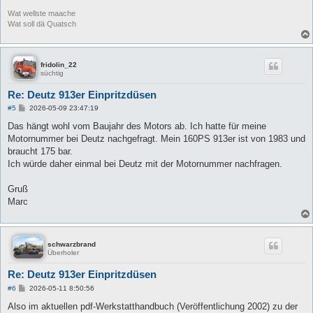
Wat wellste maache
Wat soll dä Quatsch
fridolin_22
süchtig
Re: Deutz 913er Einpritzdüsen
B
#5
2026-05-09 23:47:19
e
i
Das hängt wohl vom Baujahr des Motors ab. Ich hatte für meine
t
Motornummer bei Deutz nachgefragt. Mein 160PS 913er ist von 1983 und
r
a
braucht 175 bar.
g
Ich würde daher einmal bei Deutz mit der Motornummer nachfragen.
Gruß
Marc
schwarzbrand
Überholer
Re: Deutz 913er Einpritzdüsen
B
#6
2026-05-11 8:50:56
e
i
Also im aktuellen pdf-Werkstatthandbuch (Veröffentlichung 2002) zu der
t