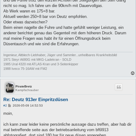
und die Fuhre trotz den kurzen Achsen bei Steigungen den 5ten Gang
nicht so mag. Ich fahre um die 90km/h mit Dauervollgas.
Ab Werk waren es 175+8 bar.
Aktuell werden 250+8 bar von Deutz empfohlen.
Oder etwas dazwischen?
Beim einen nagelte die Fuhre und hatte gefühlt weniger Leistung, ein
anderer berichtet genau das Gegenteil mit dem höheren Druck. Darum
mal meine Fragen was habt ihr für einen Öffnungsdruck beim
Düsentausch und wie sind die Erfahrungen.
Ingenieur, Altblech-Liebhaber, Jäger und Sammler...unheilbares Krankheitsbild
1971 Steyr A680G mit MKG-Ladekran - SOLD
1985 Ural 4320 mit ATLAS-Kran und 3-Seitenkipper
1988 Iveco 75-16AW mit FM2
PirateBretz
Kampfschrauber
Re: Deutz 913er Einpritzdüsen
B
#2
2026-05-09 14:52:53
e
i
moin,
t
r
a
ich kann zwar leider keine persönliche aussage dazu treffen, aber hab dir
g
mal betreffende seite aus der betriebsanleitung vom bf6l913
abfotografiert, dort sind 180 bar für neue düsen angegeben.