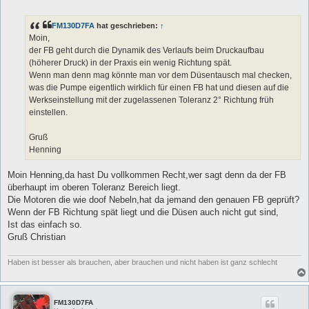
e
i
t
FM130D7FA
hat geschrieben:
↑
r
a
Moin,
g
der FB geht durch die Dynamik des Verlaufs beim Druckaufbau
(höherer Druck) in der Praxis ein wenig Richtung spät.
Wenn man denn mag könnte man vor dem Düsentausch mal checken,
was die Pumpe eigentlich wirklich für einen FB hat und diesen auf die
Werkseinstellung mit der zugelassenen Toleranz 2° Richtung früh
einstellen.
Gruß
Henning
Moin Henning,da hast Du vollkommen Recht,wer sagt denn da der FB
überhaupt im oberen Toleranz Bereich liegt.
Die Motoren die wie doof Nebeln,hat da jemand den genauen FB geprüft?
Wenn der FB Richtung spät liegt und die Düsen auch nicht gut sind,
Ist das einfach so.
Gruß Christian
Haben ist besser als brauchen, aber brauchen und nicht haben ist ganz schlecht
FM130D7FA