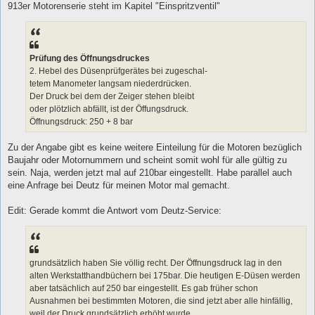
913er Motorenserie steht im Kapitel "Einspritzventil"
r
a
g
Prüfung des Öffnungsdruckes
2. Hebel des Düsenprüfgerätes bei zugeschal-
tetem Manometer langsam niederdrücken.
Der Druck bei dem der Zeiger stehen bleibt
oder plötzlich abfällt, ist der Öffungsdruck.
Öffnungsdruck: 250 + 8 bar
Zu der Angabe gibt es keine weitere Einteilung für die Motoren bezüglich
Baujahr oder Motornummern und scheint somit wohl für alle gültig zu
sein. Naja, werden jetzt mal auf 210bar eingestellt. Habe parallel auch
eine Anfrage bei Deutz für meinen Motor mal gemacht.
Edit: Gerade kommt die Antwort vom Deutz-Service:
grundsätzlich haben Sie völlig recht. Der Öffnungsdruck lag in den
alten Werkstatthandbüchern bei 175bar. Die heutigen E-Düsen werden
aber tatsächlich auf 250 bar eingestellt. Es gab früher schon
Ausnahmen bei bestimmten Motoren, die sind jetzt aber alle hinfällig,
weil der Druck grundsätzlich erhöht wurde.