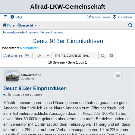
Allrad-LKW-Gemeinschaft
FAQ
Registrieren
Anmelden
S
Foren-Übersicht
Unbeantwortete Themen
Aktive Themen
u
Deutz 913er Einpritzdüsen
c
h
Moderator:
Moderatoren
e
Suche
Erweiterte 
Antworten
19 Beiträge • Seite
1
von
1
schwarzbrand
Überholer
Deutz 913er Einpritzdüsen
B
#1
2026-05-09 10:26:45
e
i
Möchte meinem gerne neue Düsen gönnen und hab da gerade ein gutes
t
Angebot. Nur finde ich keine klaren Angaben zum Öffnungsdruck und
r
a
zum Teil widersprüchliche Aussagen dazu im Netz. 88er 160PS Turbo,
g
etwas über 30.000km gelaufen aber vermutlich mehr Betriebsstunden da
ein Generator mit Lichtmast auf dem Fahrzeug war. Hintergrund ist, dass
ich mit min. 25l nicht auf eure Verbrauchsangaben von 19l bi 22l komme