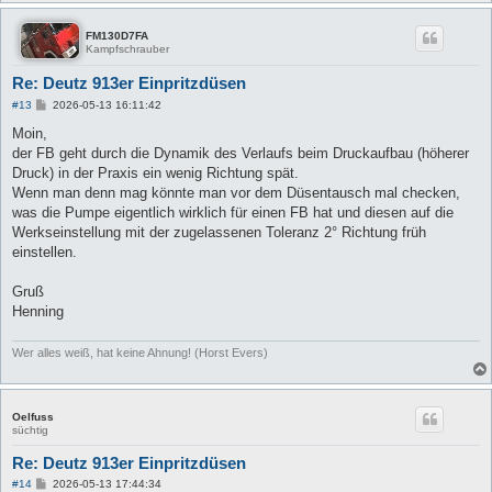
FM130D7FA
Kampfschrauber
Re: Deutz 913er Einpritzdüsen
B
#13
2026-05-13 16:11:42
e
i
Moin,
t
der FB geht durch die Dynamik des Verlaufs beim Druckaufbau (höherer
r
a
Druck) in der Praxis ein wenig Richtung spät.
g
Wenn man denn mag könnte man vor dem Düsentausch mal checken,
was die Pumpe eigentlich wirklich für einen FB hat und diesen auf die
Werkseinstellung mit der zugelassenen Toleranz 2° Richtung früh
einstellen.
Gruß
Henning
Wer alles weiß, hat keine Ahnung! (Horst Evers)
Oelfuss
süchtig
Re: Deutz 913er Einpritzdüsen
B
#14
2026-05-13 17:44:34