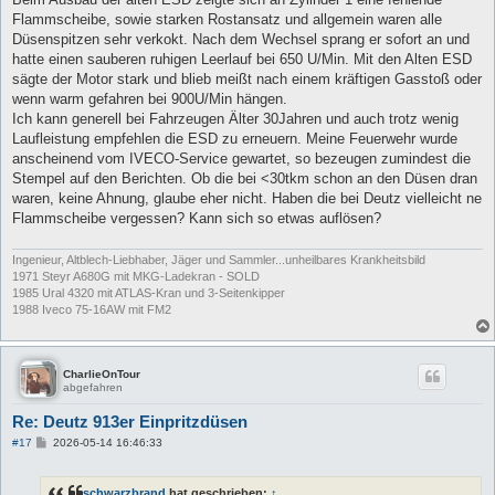
g
Flammscheibe, sowie starken Rostansatz und allgemein waren alle
Düsenspitzen sehr verkokt. Nach dem Wechsel sprang er sofort an und
hatte einen sauberen ruhigen Leerlauf bei 650 U/Min. Mit den Alten ESD
sägte der Motor stark und blieb meißt nach einem kräftigen Gasstoß oder
wenn warm gefahren bei 900U/Min hängen.
Ich kann generell bei Fahrzeugen Älter 30Jahren und auch trotz wenig
Laufleistung empfehlen die ESD zu erneuern. Meine Feuerwehr wurde
anscheinend vom IVECO-Service gewartet, so bezeugen zumindest die
Stempel auf den Berichten. Ob die bei <30tkm schon an den Düsen dran
waren, keine Ahnung, glaube eher nicht. Haben die bei Deutz vielleicht ne
Flammscheibe vergessen? Kann sich so etwas auflösen?
Ingenieur, Altblech-Liebhaber, Jäger und Sammler...unheilbares Krankheitsbild
1971 Steyr A680G mit MKG-Ladekran - SOLD
1985 Ural 4320 mit ATLAS-Kran und 3-Seitenkipper
1988 Iveco 75-16AW mit FM2
CharlieOnTour
abgefahren
Re: Deutz 913er Einpritzdüsen
B
#17
2026-05-14 16:46:33
e
i
t
schwarzbrand
hat geschrieben:
↑
r