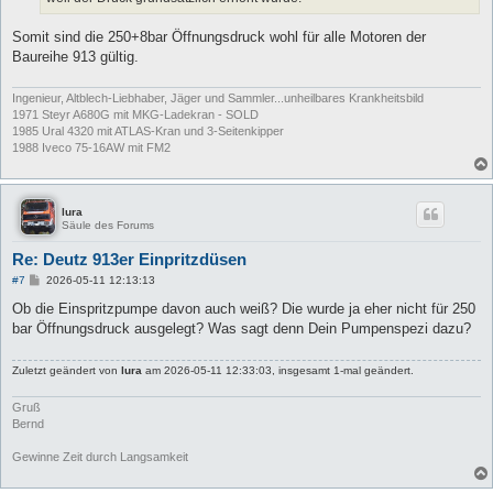
Somit sind die 250+8bar Öffnungsdruck wohl für alle Motoren der
Baureihe 913 gültig.
Ingenieur, Altblech-Liebhaber, Jäger und Sammler...unheilbares Krankheitsbild
1971 Steyr A680G mit MKG-Ladekran - SOLD
1985 Ural 4320 mit ATLAS-Kran und 3-Seitenkipper
1988 Iveco 75-16AW mit FM2
lura
Säule des Forums
Re: Deutz 913er Einpritzdüsen
B
#7
2026-05-11 12:13:13
e
i
Ob die Einspritzpumpe davon auch weiß? Die wurde ja eher nicht für 250
t
bar Öffnungsdruck ausgelegt? Was sagt denn Dein Pumpenspezi dazu?
r
a
g
Zuletzt geändert von
lura
am 2026-05-11 12:33:03, insgesamt 1-mal geändert.
Gruß
Bernd
Gewinne Zeit durch Langsamkeit