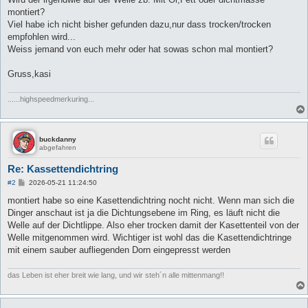
montiert?
Viel habe ich nicht bisher gefunden dazu,nur dass trocken/trocken
empfohlen wird...
Weiss jemand von euch mehr oder hat sowas schon mal montiert?
Gruss,kasi
......highspeedmerkuring...
buckdanny
abgefahren
Re: Kassettendichtring
B
#2
2026-05-21 11:24:50
e
i
montiert habe so eine Kasettendichtring nocht nicht. Wenn man sich die
t
Dinger anschaut ist ja die Dichtungsebene im Ring, es läuft nicht die
r
a
Welle auf der Dichtlippe. Also eher trocken damit der Kasettenteil von der
g
Welle mitgenommen wird. Wichtiger ist wohl das die Kasettendichtringe
mit einem sauber aufliegenden Dorn eingepresst werden
das Leben ist eher breit wie lang, und wir steh´n alle mittenmang!!