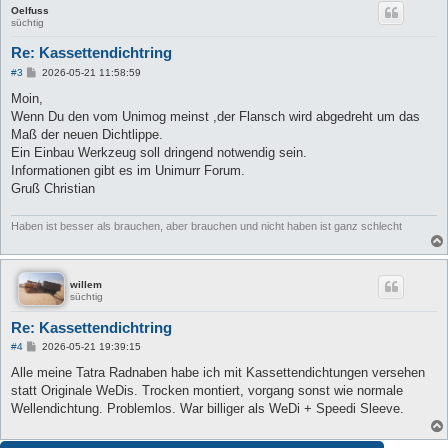
Oelfuss
süchtig
Re: Kassettendichtring
B
#3
2026-05-21 11:58:59
e
i
Moin,
t
Wenn Du den vom Unimog meinst ,der Flansch wird abgedreht um das
r
a
Maß der neuen Dichtlippe.
g
Ein Einbau Werkzeug soll dringend notwendig sein.
Informationen gibt es im Unimurr Forum.
Gruß Christian
Haben ist besser als brauchen, aber brauchen und nicht haben ist ganz schlecht
willem
süchtig
Re: Kassettendichtring
B
#4
2026-05-21 19:39:15
e
i
Alle meine Tatra Radnaben habe ich mit Kassettendichtungen versehen
t
statt Originale WeDis. Trocken montiert, vorgang sonst wie normale
r
a
Wellendichtung. Problemlos. War billiger als WeDi + Speedi Sleeve.
g