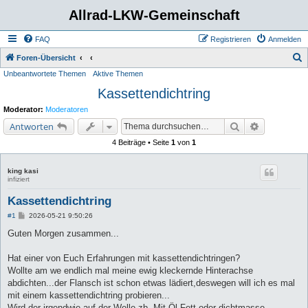
Allrad-LKW-Gemeinschaft
FAQ
Registrieren
Anmelden
S
Foren-Übersicht
Unbeantwortete Themen
Aktive Themen
u
Kassettendichtring
c
h
Moderator:
Moderatoren
e
Suche
Erweiterte 
Antworten
4 Beiträge • Seite
1
von
1
king kasi
infiziert
Kassettendichtring
B
#1
2026-05-21 9:50:26
e
i
Guten Morgen zusammen...
t
r
a
Hat einer von Euch Erfahrungen mit kassettendichtringen?
g
Wollte am we endlich mal meine ewig kleckernde Hinterachse
abdichten...der Flansch ist schon etwas lädiert,deswegen will ich es mal
mit einem kassettendichtring probieren...
Wird der irgendwie auf der Welle zb. Mit Öl,Fett oder dichtmasse