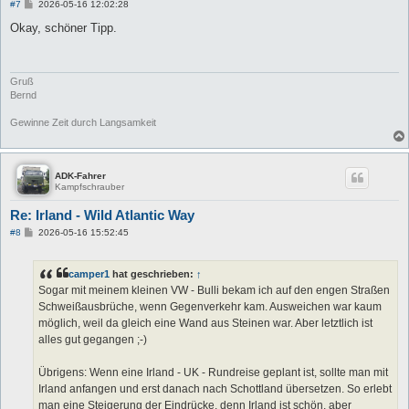
B
#7
2026-05-16 12:02:28
e
i
Okay, schöner Tipp.
t
r
a
g
Gruß
Bernd
Gewinne Zeit durch Langsamkeit
ADK-Fahrer
Kampfschrauber
Re: Irland - Wild Atlantic Way
B
#8
2026-05-16 15:52:45
e
i
t
camper1
hat geschrieben:
↑
r
a
Sogar mit meinem kleinen VW - Bulli bekam ich auf den engen Straßen
g
Schweißausbrüche, wenn Gegenverkehr kam. Ausweichen war kaum
möglich, weil da gleich eine Wand aus Steinen war. Aber letztlich ist
alles gut gegangen ;-)
Übrigens: Wenn eine Irland - UK - Rundreise geplant ist, sollte man mit
Irland anfangen und erst danach nach Schottland übersetzen. So erlebt
man eine Steigerung der Eindrücke, denn Irland ist schön, aber