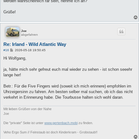
werden wahrscheinlich rar sein, nehme ich an?
Grüße!
Joe
abgefahren
Re: Irland - Wild Atlantic Way
B
#16
2026-05-18 19:50:45
e
i
Hi Wolfgang,
t
r
a
ja, hätte mich sehr gefreut euch mal wieder zu sehen - ist schon seeehr
g
lange her!
Betr.: Für die Five Fingers wird (soweit ich mich erinnere) empfohlen im
Uhrzeigersinn zu fahren. Am besten selber mal suchen, ob ich das nicht
verkehrt in Erinnerung habe. Die Tourbusse halten sich wohl daran.
Mit lieben Grüßen von der Nahe
Joe
Die "private" Seite ist unter
www.gertenbach.mobi
zu finden.
Veho Ergo Sum // Feinstaub ist doch Kinderkram - Grobstaub!!