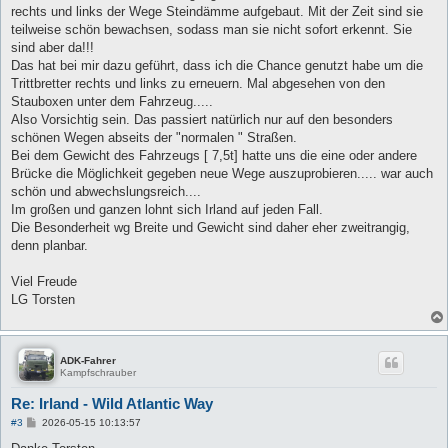
rechts und links der Wege Steindämme aufgebaut. Mit der Zeit sind sie
teilweise schön bewachsen, sodass man sie nicht sofort erkennt. Sie
sind aber da!!!
Das hat bei mir dazu geführt, dass ich die Chance genutzt habe um die
Trittbretter rechts und links zu erneuern. Mal abgesehen von den
Stauboxen unter dem Fahrzeug.....
Also Vorsichtig sein. Das passiert natürlich nur auf den besonders
schönen Wegen abseits der "normalen " Straßen.
Bei dem Gewicht des Fahrzeugs [ 7,5t] hatte uns die eine oder andere
Brücke die Möglichkeit gegeben neue Wege auszuprobieren..... war auch
schön und abwechslungsreich....
Im großen und ganzen lohnt sich Irland auf jeden Fall.
Die Besonderheit wg Breite und Gewicht sind daher eher zweitrangig,
denn planbar.
Viel Freude
LG Torsten
ADK-Fahrer
Kampfschrauber
Re: Irland - Wild Atlantic Way
B
#3
2026-05-15 10:13:57
e
i