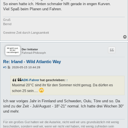
a
So einen hatte ich. Hinten schmaler hilft gerade in engen Kurven.
g
Viel Spaß beim Planen und Fahren.
Gruß
Bernd
Gewinne Zeit durch Langsamkeit
Der Initiator
Fahrrad-Philosoph
Re: Irland - Wild Atlantic Way
B
#5
2026-05-15 10:44:28
e
i
t
ADK-Fahrer
hat geschrieben:
↑
r
a
Maximal 20°C sind ihr für den Sommer nicht genug. Da dürfen es
g
schon 25 sein.....
Ich war voriges Jahr in Finnland und Schweden, Oulu, Töre und so. Da
sind zu der Zeit - Juli/August - 18°-21° normal. Ich hatte drei Wochen 30°
und mehr.
Für ein großes Gut halten wir die Autarkie, nicht weil wir uns grundsätzlich mit wenig
bescheiden, sondern weil wir, wenn wir nicht viel haben, mit wenig zufrieden sein