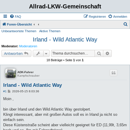
Allrad-LKW-Gemeinschaft
FAQ
Registrieren
Anmelden
S
Foren-Übersicht
Unbeantwortete Themen
Aktive Themen
u
Irland - Wild Atlantic Way
c
h
Moderator:
Moderatoren
e
Suche
Erweiterte 
Antworten
18 Beiträge • Seite
1
von
1
ADK-Fahrer
Kampfschrauber
Irland - Wild Atlantic Way
B
#1
2026-05-15 8:03:36
e
i
Moin ,
t
r
a
bin über Irland und den Wild Atlantic Way gestolpert.
g
Klingt interessant, aber mit großen Autos soll es in Irland ja nicht so
einfach sein.
Diese Küstenstraße scheint aber vielleicht geeignet für ED (11,99t, 3,65m