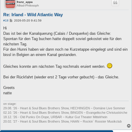
franz_appa
Allrad-Philosoph
Re: Irland - Wild Atlantic Way
B
#18
2026-05-20 9:41:59
e
i
Hi
t
Das ist bei der Kanalquerung (Calais / Dunquerke) das Gleiche:
r
a
Spontan für den Tag buchen hatte doppelt soviel gekostet wie für den
g
nächsten Tag.
Für den Hunni haben wir dann noch ne Kurzetappe eingelegt und sind ein
bissl in Belgien an einem Kanal gestanden.
Gleiches konnte am nächsten Tag nochmals eruiert werden.
Bei der Rückfahrt (wieder erst 2 Tage vorher gebucht) - das Gleiche.
Greets
natte
on stage:
29.08. '26 - Heart & Soul Blues Brothers Show, HECHINGEN – Domäne Live Sommer
02.10. '26 - Heart & Soul Blues Brothers Show, BINGEN – Evangelische Christuskirche
18.12. '26 - Old Punks On Dope, URBAR – Kultur Gut Theater Mittelrhein
20.02. '27 - Heart & Soul Blues Brothers Show, HAAN – Rockin´ Rooster Musikclub