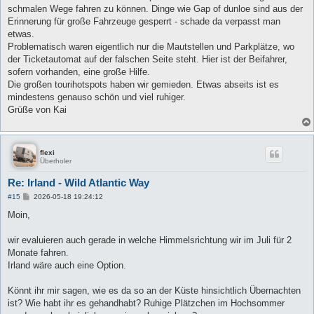
schmalen Wege fahren zu können. Dinge wie Gap of dunloe sind aus der
Erinnerung für große Fahrzeuge gesperrt - schade da verpasst man
etwas.
Problematisch waren eigentlich nur die Mautstellen und Parkplätze, wo
der Ticketautomat auf der falschen Seite steht. Hier ist der Beifahrer,
sofern vorhanden, eine große Hilfe.
Die großen tourihotspots haben wir gemieden. Etwas abseits ist es
mindestens genauso schön und viel ruhiger.
Grüße von Kai
flexi
Überholer
Re: Irland - Wild Atlantic Way
B
#15
2026-05-18 19:24:12
e
i
Moin,
t
r
a
wir evaluieren auch gerade in welche Himmelsrichtung wir im Juli für 2
g
Monate fahren.
Irland wäre auch eine Option.
Könnt ihr mir sagen, wie es da so an der Küste hinsichtlich Übernachten
ist? Wie habt ihr es gehandhabt? Ruhige Plätzchen im Hochsommer