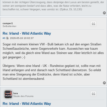
können in der richtigen Überzeugung, dass derjenige den Luxus am besten genießt, der
seiner am wenigsten bedarf und dass alles, was die Natur erfordert, leicht zu
beschaffen ist, schwer hingegen, was unnütz ist. (Epikur, DL 10,130)
camper1
Selbstlenker
Re: Irland - Wild Atlantic Way
B
#6
2026-05-16 10:02:37
e
i
Sogar mit meinem kleinen VW - Bulli bekam ich auf den engen Straßen
t
Schweißausbrüche, wenn Gegenverkehr kam. Ausweichen war kaum
r
a
möglich, weil da gleich eine Wand aus Steinen war. Aber letztlich ist alles
g
gut gegangen ;-)
Übrigens: Wenn eine Irland - UK - Rundreise geplant ist, sollte man mit
Irland anfangen und erst danach nach Schottland übersetzen. So erlebt
man eine Steigerung der Eindrücke, denn Irland ist schön, aber
Schottland ist atemberaubend.
lura
Säule des Forums
Re: Irland - Wild Atlantic Way