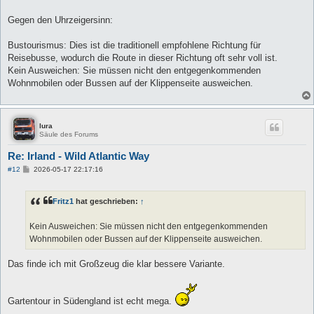
Gegen den Uhrzeigersinn:
Bustourismus: Dies ist die traditionell empfohlene Richtung für
Reisebusse, wodurch die Route in dieser Richtung oft sehr voll ist.
Kein Ausweichen: Sie müssen nicht den entgegenkommenden
Wohnmobilen oder Bussen auf der Klippenseite ausweichen.
lura
Säule des Forums
Re: Irland - Wild Atlantic Way
B
#12
2026-05-17 22:17:16
e
i
t
Fritz1
hat geschrieben:
↑
r
a
g
Kein Ausweichen: Sie müssen nicht den entgegenkommenden
Wohnmobilen oder Bussen auf der Klippenseite ausweichen.
Das finde ich mit Großzeug die klar bessere Variante.
Gartentour in Südengland ist echt mega.