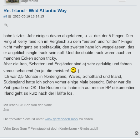
abgefahren
Re: Irland - Wild Atlantic Way
B
#9
2026-05-16 16:24:15
e
i
Hi,
t
r
a
habe letztes Jahr einiges davon abgefahren, u. a. drei der 5 Finger. Den
g
Ring of Kerry fand ich im Vergleich zu dem "ersten" und "dritten" Finger
nicht mehr ganz so spektakulär, den zweiten habe ich weggelassen, das
er angeblich single-track sein soll. Und die double-track waren auch an
manchen Ecken schon tricky.
Aber die Iren, Schotten und Engländer sind a) sehr geduldig und fahren
vorausschauend (na ja, die meisten!
).
Ich war 2,5 Monate in Nordengland, Wales, Schottland und Irland,
Südengland hatte ich schon vorher einige Male besucht. Daher war die
Zeit gerade so OK. Die Routen etc. habe ich auf meiner HP dokumentiert
Irland geht so kurz nach der Hälfte los.
Mit lieben Grüßen von der Nahe
Joe
Die "private" Seite ist unter
www.gertenbach.mobi
zu finden.
Veho Ergo Sum // Feinstaub ist doch Kinderkram - Grobstaub!!