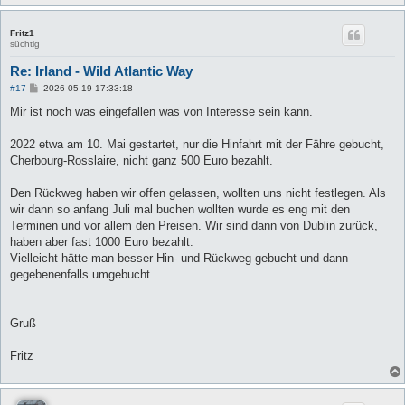
Fritz1
süchtig
Re: Irland - Wild Atlantic Way
B
#17
2026-05-19 17:33:18
e
i
Mir ist noch was eingefallen was von Interesse sein kann.
t
r
a
2022 etwa am 10. Mai gestartet, nur die Hinfahrt mit der Fähre gebucht,
g
Cherbourg-Rosslaire, nicht ganz 500 Euro bezahlt.
Den Rückweg haben wir offen gelassen, wollten uns nicht festlegen. Als
wir dann so anfang Juli mal buchen wollten wurde es eng mit den
Terminen und vor allem den Preisen. Wir sind dann von Dublin zurück,
haben aber fast 1000 Euro bezahlt.
Vielleicht hätte man besser Hin- und Rückweg gebucht und dann
gegebenenfalls umgebucht.
Gruß
Fritz