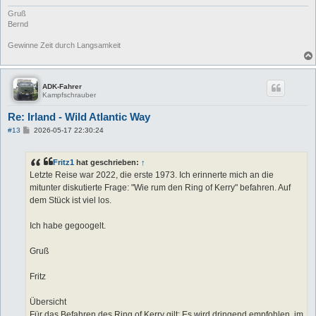
Gruß
Bernd
Gewinne Zeit durch Langsamkeit
ADK-Fahrer
Kampfschrauber
Re: Irland - Wild Atlantic Way
B
#13
2026-05-17 22:30:24
e
i
t
Fritz1
hat geschrieben:
↑
r
a
Letzte Reise war 2022, die erste 1973. Ich erinnerte mich an die
g
mitunter diskutierte Frage: "Wie rum den Ring of Kerry" befahren. Auf
dem Stück ist viel los.
Ich habe gegoogelt.
Gruß
Fritz
Übersicht
Für das Befahren des Ring of Kerry gilt: Es wird dringend empfohlen, im