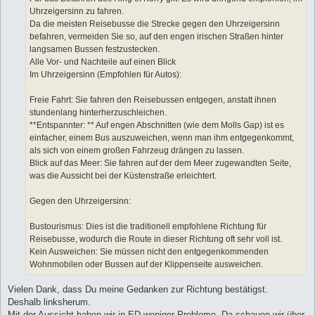
Uhrzeigersinn zu fahren.
Da die meisten Reisebusse die Strecke gegen den Uhrzeigersinn
befahren, vermeiden Sie so, auf den engen irischen Straßen hinter
langsamen Bussen festzustecken.
Alle Vor- und Nachteile auf einen Blick
Im Uhrzeigersinn (Empfohlen für Autos):
Freie Fahrt: Sie fahren den Reisebussen entgegen, anstatt ihnen
stundenlang hinterherzuschleichen.
**Entspannter: ** Auf engen Abschnitten (wie dem Molls Gap) ist es
einfacher, einem Bus auszuweichen, wenn man ihm entgegenkommt,
als sich von einem großen Fahrzeug drängen zu lassen.
Blick auf das Meer: Sie fahren auf der dem Meer zugewandten Seite,
was die Aussicht bei der Küstenstraße erleichtert.
Gegen den Uhrzeigersinn:
Bustourismus: Dies ist die traditionell empfohlene Richtung für
Reisebusse, wodurch die Route in dieser Richtung oft sehr voll ist.
Kein Ausweichen: Sie müssen nicht den entgegenkommenden
Wohnmobilen oder Bussen auf der Klippenseite ausweichen.
Vielen Dank, dass Du meine Gedanken zur Richtung bestätigst.
Deshalb linksherum.
Mit der Aussicht haben wir in ED weniger Probleme. Da schauen wir über