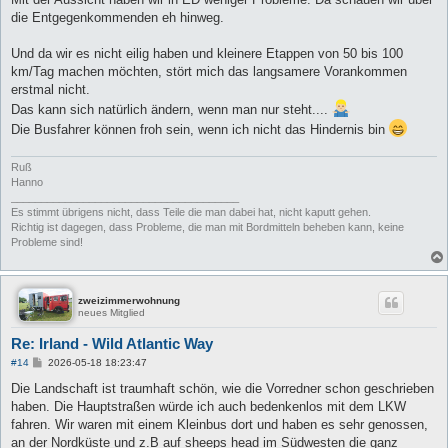
die Entgegenkommenden eh hinweg.
Und da wir es nicht eilig haben und kleinere Etappen von 50 bis 100
km/Tag machen möchten, stört mich das langsamere Vorankommen
erstmal nicht.
Das kann sich natürlich ändern, wenn man nur steht....
Die Busfahrer können froh sein, wenn ich nicht das Hindernis bin
Ruß
Hanno
______________________________________
Es stimmt übrigens nicht, dass Teile die man dabei hat, nicht kaputt gehen.
Richtig ist dagegen, dass Probleme, die man mit Bordmitteln beheben kann, keine
Probleme sind!
zweizimmerwohnung
neues Mitglied
Re: Irland - Wild Atlantic Way
B
#14
2026-05-18 18:23:47
e
i
Die Landschaft ist traumhaft schön, wie die Vorredner schon geschrieben
t
haben. Die Hauptstraßen würde ich auch bedenkenlos mit dem LKW
r
a
fahren. Wir waren mit einem Kleinbus dort und haben es sehr genossen,
g
an der Nordküste und z.B auf sheeps head im Südwesten die ganz