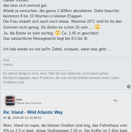
Danke Torsten,
t
das liest sich erstmal gut.
r
a
Würde ja versuchen, die ganze 2.600km abzufahren. Dafür brauchts
g
bestimmt 8 bis 10 Wochen in kleinen Etappen.
Die Frau sträubt sich auch noch etwas. Maximal 20°C sind ihr für den
Sommer nicht genug. Da dürfen es schon 25 sein.....
Ja, die Breite ist sehr wichtig.
Ca. 2,45 m geschätzt.
Das tatsächliche Reisegewicht liegt bei 8,5 bis 9t.
Ich hab wieder so viel auf'm Zettel, schauen, wann was geht.....
Ruß
Hanno
______________________________________
Es stimmt übrigens nicht, dass Teile die man dabei hat, nicht kaputt gehen.
Richtig ist dagegen, dass Probleme, die man mit Bordmitteln beheben kann, keine
Probleme sind!
lura
Säule des Forums
Re: Irland - Wild Atlantic Way
B
#4
2026-05-15 10:38:01
e
i
Moin, Irland ist super, die kleinen Straßen sind eng, das Fahrerhaus vom
t
IFA ist 2,5 m breit, einige Stoßstangen 2,55 m. Der Koffer ist 2,42m breit.
r