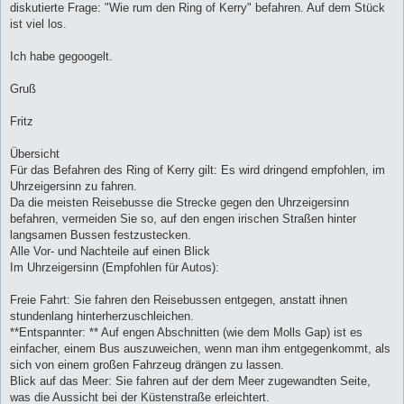
diskutierte Frage: "Wie rum den Ring of Kerry" befahren. Auf dem Stück
r
a
ist viel los.
g
Ich habe gegoogelt.
Gruß
Fritz
Übersicht
Für das Befahren des Ring of Kerry gilt: Es wird dringend empfohlen, im
Uhrzeigersinn zu fahren.
Da die meisten Reisebusse die Strecke gegen den Uhrzeigersinn
befahren, vermeiden Sie so, auf den engen irischen Straßen hinter
langsamen Bussen festzustecken.
Alle Vor- und Nachteile auf einen Blick
Im Uhrzeigersinn (Empfohlen für Autos):
Freie Fahrt: Sie fahren den Reisebussen entgegen, anstatt ihnen
stundenlang hinterherzuschleichen.
**Entspannter: ** Auf engen Abschnitten (wie dem Molls Gap) ist es
einfacher, einem Bus auszuweichen, wenn man ihm entgegenkommt, als
sich von einem großen Fahrzeug drängen zu lassen.
Blick auf das Meer: Sie fahren auf der dem Meer zugewandten Seite,
was die Aussicht bei der Küstenstraße erleichtert.