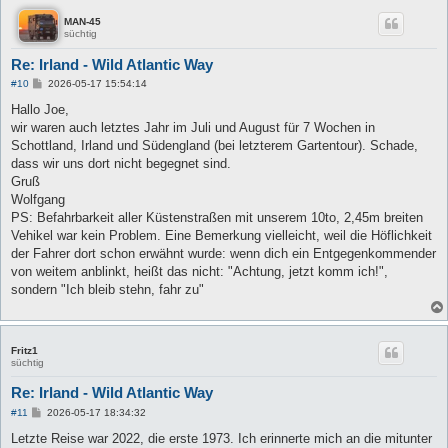
MAN-45
süchtig
Re: Irland - Wild Atlantic Way
B
#10
2026-05-17 15:54:14
e
i
Hallo Joe,
t
wir waren auch letztes Jahr im Juli und August für 7 Wochen in
r
a
Schottland, Irland und Südengland (bei letzterem Gartentour). Schade,
g
dass wir uns dort nicht begegnet sind.
Gruß
Wolfgang
PS: Befahrbarkeit aller Küstenstraßen mit unserem 10to, 2,45m breiten
Vehikel war kein Problem. Eine Bemerkung vielleicht, weil die Höflichkeit
der Fahrer dort schon erwähnt wurde: wenn dich ein Entgegenkommender
von weitem anblinkt, heißt das nicht: "Achtung, jetzt komm ich!",
sondern "Ich bleib stehn, fahr zu"
Fritz1
süchtig
Re: Irland - Wild Atlantic Way
B
#11
2026-05-17 18:34:32
e
i
Letzte Reise war 2022, die erste 1973. Ich erinnerte mich an die mitunter
t