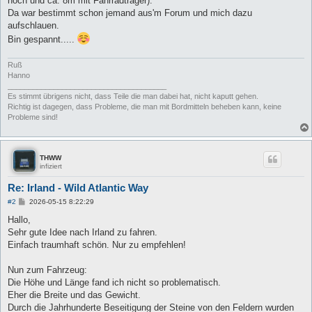
hoch und ca. 8m mit Fahrradträger).
Da war bestimmt schon jemand aus'm Forum und mich dazu
aufschlauen.
Bin gespannt.....
Ruß
Hanno
______________________________________
Es stimmt übrigens nicht, dass Teile die man dabei hat, nicht kaputt gehen.
Richtig ist dagegen, dass Probleme, die man mit Bordmitteln beheben kann, keine
Probleme sind!
THWW
infiziert
Re: Irland - Wild Atlantic Way
B
#2
2026-05-15 8:22:29
e
i
Hallo,
t
Sehr gute Idee nach Irland zu fahren.
r
a
Einfach traumhaft schön. Nur zu empfehlen!
g
Nun zum Fahrzeug:
Die Höhe und Länge fand ich nicht so problematisch.
Eher die Breite und das Gewicht.
Durch die Jahrhunderte Beseitigung der Steine von den Feldern wurden