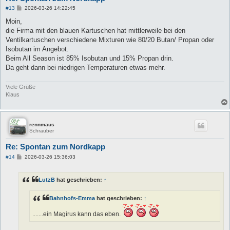
B
#13
2026-03-26 14:22:45
e
i
Moin,
t
die Firma mit den blauen Kartuschen hat mittlerweile bei den
r
a
Ventilkartuschen verschiedene Mixturen wie 80/20 Butan/ Propan oder
g
Isobutan im Angebot.
Beim All Season ist 85% Isobutan und 15% Propan drin.
Da geht dann bei niedrigen Temperaturen etwas mehr.
Viele Grüße
Klaus
rennmaus
Schrauber
Re: Spontan zum Nordkapp
B
#14
2026-03-26 15:36:03
e
i
t
LutzB
hat geschrieben:
↑
r
a
g
Bahnhofs-Emma
hat geschrieben:
↑
.......ein Magirus kann das eben.