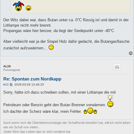
Der Witz dabei war, dass Butan unter ca. 0°C flüssig ist und damit in der
Lötlampe nicht mehr brennt.
Propangas wäre hier besser, da liegt der Siedepunkt unter -40°C.
Aber vielleicht war ja der Stapel Holz dafür gedacht, die Butangasflasche
zunächst aufzuwärmen...
AL28
Forumsgeist
Re: Spontan zum Nordkapp
B
#10
2026-03-26 13:46:25
e
i
Sorry, hätte ich dazu schreiben sollen, mit einer Lötlampe die mit
t
r
a
Petroleum oder Benzin geht den Butan Brenner vorwärmen.
g
Ich dachte der Scherz wäre klar, mein Fehler.
Auch wenn sich die Überlebensstrategie der Schafherde bewährt hat, will ich nicht leben
wie ein Schaf von vielen.
Jeder führt das Leben das er sich verdient hat.