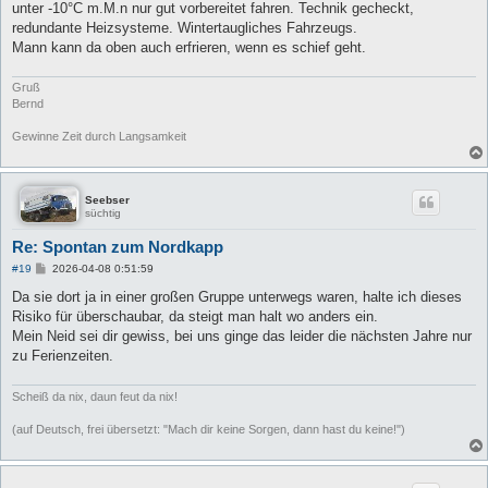
unter -10°C m.M.n nur gut vorbereitet fahren. Technik gecheckt,
r
a
redundante Heizsysteme. Wintertaugliches Fahrzeugs.
g
Mann kann da oben auch erfrieren, wenn es schief geht.
Gruß
Bernd
Gewinne Zeit durch Langsamkeit
Seebser
süchtig
Re: Spontan zum Nordkapp
B
#19
2026-04-08 0:51:59
e
i
Da sie dort ja in einer großen Gruppe unterwegs waren, halte ich dieses
t
Risiko für überschaubar, da steigt man halt wo anders ein.
r
a
Mein Neid sei dir gewiss, bei uns ginge das leider die nächsten Jahre nur
g
zu Ferienzeiten.
Scheiß da nix, daun feut da nix!
(auf Deutsch, frei übersetzt: "Mach dir keine Sorgen, dann hast du keine!")