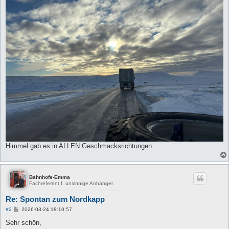
Himmel gab es in ALLEN Geschmacksrichtungen.
Bahnhofs-Emma
Fachreferent f. unsinnige Anhänger
Re: Spontan zum Nordkapp
B
#2
2026-03-24 18:10:57
e
i
Sehr schön,
t