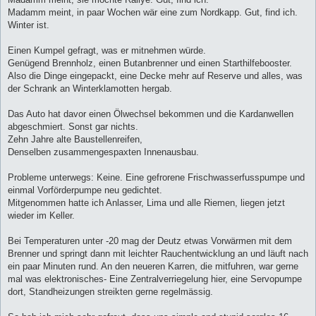
Madamm meint, in paar Wochen wär eine zum Nordkapp. Gut, find ich.
Winter ist.
Einen Kumpel gefragt, was er mitnehmen würde.
Genügend Brennholz, einen Butanbrenner und einen Starthilfebooster.
Also die Dinge eingepackt, eine Decke mehr auf Reserve und alles, was
der Schrank an Winterklamotten hergab.
Das Auto hat davor einen Ölwechsel bekommen und die Kardanwellen
abgeschmiert. Sonst gar nichts.
Zehn Jahre alte Baustellenreifen,
Denselben zusammengespaxten Innenausbau.
Probleme unterwegs: Keine. Eine gefrorene Frischwasserfusspumpe und
einmal Vorförderpumpe neu gedichtet.
Mitgenommen hatte ich Anlasser, Lima und alle Riemen, liegen jetzt
wieder im Keller.
Bei Temperaturen unter -20 mag der Deutz etwas Vorwärmen mit dem
Brenner und springt dann mit leichter Rauchentwicklung an und läuft nach
ein paar Minuten rund. An den neueren Karren, die mitfuhren, war gerne
mal was elektronisches- Eine Zentralverriegelung hier, eine Servopumpe
dort, Standheizungen streikten gerne regelmässig.