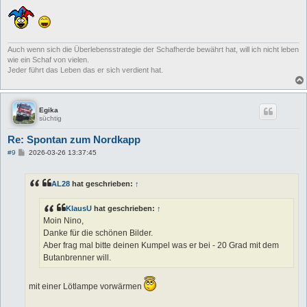
Auch wenn sich die Überlebensstrategie der Schafherde bewährt hat, will ich nicht leben
wie ein Schaf von vielen.
Jeder führt das Leben das er sich verdient hat.
Egika
süchtig
Re: Spontan zum Nordkapp
B
#9
2026-03-26 13:37:45
e
i
t
AL28
hat geschrieben:
↑
r
a
g
KlausU
hat geschrieben:
↑
Moin Nino,
Danke für die schönen Bilder.
Aber frag mal bitte deinen Kumpel was er bei - 20 Grad mit dem
Butanbrenner will.
mit einer Lötlampe vorwärmen