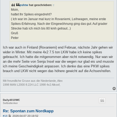
t
pshtw
hat geschrieben:
↑
r
a
Moin,
g
hattet Ihr Spikes eingedreht?
( Ich war im Januar mal kurz in Rovaniemi, Leihwagen, meine erste
Spikes-Erfahrung. Nach der Eingewöhnung ging das gut. Auf grader
Strecke hab ich mich bis 80 kmh getraut...)
Gruß
Peter
Ich war auch in Finland (Rovaniemi) end Februar, nächste Jahr gehen wir
wider in Winter. Mit meine 4x2 7.5 ton LKW habe ich keine spikes
gebraucht. Ich hatte die mitgenommen aber nicht notwendig. Nur wan wir
an die mehr Seite von Senja Insel war die wegen nur glad eis und musste
ich meine Geschwindigkeit anpassen. Ich denke das eine PKW spikes
brauch und LKW nicht wegen das höhere gewicht auf die Achsen/reifen.
Mit freundliche Gruse aus die Niederlande, Alex
1998 MAN L2000 8.224 LLC 1998 4x2 Alkoof,
Daily4010WC
Selbstlenker
Re: Spontan zum Nordkapp
B
#16
2026-04-07 20:19:52