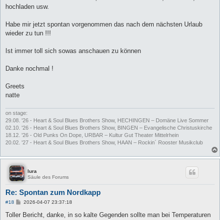
hochladen usw.
Habe mir jetzt spontan vorgenommen das nach dem nächsten Urlaub
wieder zu tun !!!
Ist immer toll sich sowas anschauen zu können
Danke nochmal !
Greets
natte
on stage:
29.08. '26 - Heart & Soul Blues Brothers Show, HECHINGEN – Domäne Live Sommer
02.10. '26 - Heart & Soul Blues Brothers Show, BINGEN – Evangelische Christuskirche
18.12. '26 - Old Punks On Dope, URBAR – Kultur Gut Theater Mittelrhein
20.02. '27 - Heart & Soul Blues Brothers Show, HAAN – Rockin´ Rooster Musikclub
lura
Säule des Forums
Re: Spontan zum Nordkapp
B
#18
2026-04-07 23:37:18
e
i
Toller Bericht, danke, in so kalte Gegenden sollte man bei Temperaturen
t