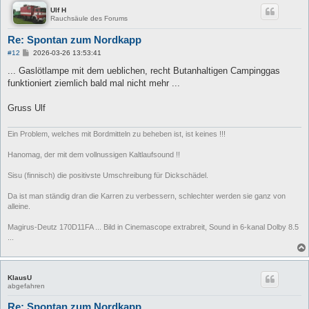
Ulf H
Rauchsäule des Forums
Re: Spontan zum Nordkapp
B
#12
2026-03-26 13:53:41
e
i
... Gaslötlampe mit dem ueblichen, recht Butanhaltigen Campinggas
t
funktioniert ziemlich bald mal nicht mehr ...
r
a
g
Gruss Ulf
Ein Problem, welches mit Bordmitteln zu beheben ist, ist keines !!!
Hanomag, der mit dem vollnussigen Kaltlaufsound !!
Sisu (finnisch) die positivste Umschreibung für Dickschädel.
Da ist man ständig dran die Karren zu verbessern, schlechter werden sie ganz von
alleine.
Magirus-Deutz 170D11FA ... Bild in Cinemascope extrabreit, Sound in 6-kanal Dolby 8.5
...
KlausU
abgefahren
Re: Spontan zum Nordkapp