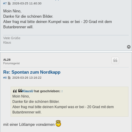
B
#7
2026-03-25 11:40:30
e
i
Moin Nino,
t
Danke für die schönen Bilder.
r
a
Aber frag mal bitte deinen Kumpel was er bei - 20 Grad mit dem
g
Butanbrenner will.
Viele Grüße
Klaus
AL28
Forumsgeist
Re: Spontan zum Nordkapp
B
#8
2026-03-26 13:16:22
e
i
t
KlausU
hat geschrieben:
↑
r
a
Moin Nino,
g
Danke für die schönen Bilder.
Aber frag mal bitte deinen Kumpel was er bei - 20 Grad mit dem
Butanbrenner will.
mit einer Lötlampe vorwärmen