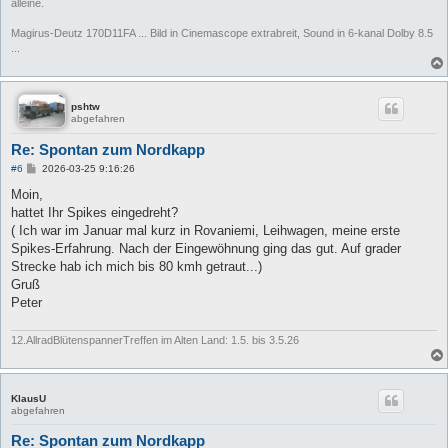
alleine.
Magirus-Deutz 170D11FA ... Bild in Cinemascope extrabreit, Sound in 6-kanal Dolby 8.5
...
pshtw
abgefahren
Re: Spontan zum Nordkapp
B
#6
2026-03-25 9:16:26
e
i
Moin,
t
hattet Ihr Spikes eingedreht?
r
a
( Ich war im Januar mal kurz in Rovaniemi, Leihwagen, meine erste
g
Spikes-Erfahrung. Nach der Eingewöhnung ging das gut. Auf grader
Strecke hab ich mich bis 80 kmh getraut...)
Gruß
Peter
12.AllradBlütenspannerTreffen im Alten Land: 1.5. bis 3.5.26
KlausU
abgefahren
Re: Spontan zum Nordkapp