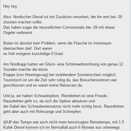
e
i
Hey hey
t
r
a
Also: Nordischer Diesel ist mit Zusätzen versehen, der ihn erst bei -35
g
stocken machen sollte.
Das haben sogar die neuzeitlichen Commonrails bei -29 mit etwas
Orgelei verbrannt.
Butan ist absolut kein Problem, wenn die Flasche im Innenraum
übernachten darf. Dort waren
es früh morgens kuschelige 0 Grad.
Am Nordkapp hatten wir Glück- eine Schönwetterstörung von genau 12
Stunden machte die letzte
Etappe (von Honningsvag) bei strahlendem Sonnenschein möglich.
Touristisch ist um die Zeit sehr ruhig da, das Besucherzentrum war
geschlossen und es waren keine Reisecars da.
Und ja, wir hatten Schraubspikes. Reindrehen ist eine Freude,
Rausdrehen geht so, da sich die Spikes abnutzen und
die Gabel des Schraubereinsatzes nicht mehr richtig fasst. Rausdrehen
geht aber auch mit Rohrzange und Schimpfen.
@Ulf das Tempo war auch nicht mein bevorzugtes Reisetempo, mit 1.5
Kubik Diesel komme ich im Normalfall auch 6 Monate aus unterwegs.