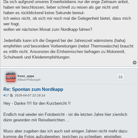
Da sich aufgrund unseres Erwerbslebens nur der enge Zeitraum anbot,
haben wir beschlossen, lieber schnell zu reisen als gar nicht und
haben es rückblickend keine Sekunde bereut-
Ich weiss nicht, ob sich mir noch mal die Gelegenheit bietet, dass mich
wer fragt,
wollen wir nächsten Monat zum Nordkapp fahren?
Jedenfalls kann ich die Gegend bei der Jahreszeit wärmstens (haha)
empfehlen und besondere Vorbereitungen (nebst Thermowäsche) braucht
es mMn nicht. Ansonsten die EInheimischen befragen zu Motorenöl,
Schuhwerk und Kleiderempfehlungen.
franz_appa
Allrad-Philosoph
Re: Spontan zum Nordkapp
B
#17
2026-04-07 22:19:14
e
i
Hey - Danke !!!! für den Kurzbericht !!
t
r
a
Endlich mal wieder ein Fotobericht - ist die letzten Jahre hier ziemlich
g
dünn geworden mit Reiseberichten ...
Muss aber zugeben das ich auch seit einigen Jahren nicht mehr dazu
komme die Fotos aufzubereiten, textchen zu schreiben, einstellen,