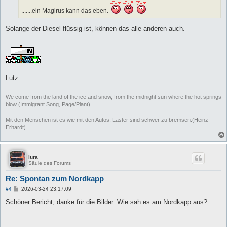
a
g
.......ein Magirus kann das eben.
Solange der Diesel flüssig ist, können das alle anderen auch.
Lutz
We come from the land of the ice and snow, from the midnight sun where the hot springs
blow (Immigrant Song, Page/Plant)
Mit den Menschen ist es wie mit den Autos, Laster sind schwer zu bremsen.(Heinz
Erhardt)
lura
Säule des Forums
Re: Spontan zum Nordkapp
B
#4
2026-03-24 23:17:09
e
i
Schöner Bericht, danke für die Bilder. Wie sah es am Nordkapp aus?
t
r
a
g