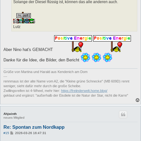
Solange der Diesel flüssig ist, können das alle anderen auch.
Lutz
Aber Nino hat's GEMACHT
Danke für die Idee, die Bilder, den Bericht
Grüße von Martina und Harald aus Kendenich am Dom
---
rennmaus ist der alte Name vom A2, die "Kleine grüne Schnecke" (MB 609D) rennt
weniger, sieht dafür mehr durch die große Scheibe.
Zwillingsreifen ist 4-Wheel, mehr hier:
https://freiinderwelt.home.blog/
geklaut und ergänzt: "außerhalb der Eisdiele ist die Natur der Star, nicht die Karre"
Ahjwinth
neues Mitglied
Re: Spontan zum Nordkapp
B
#15
2026-03-26 16:47:31
e
i