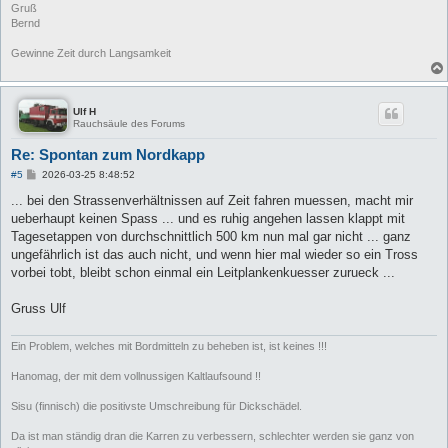
Gruß
Bernd
Gewinne Zeit durch Langsamkeit
Ulf H
Rauchsäule des Forums
Re: Spontan zum Nordkapp
B
#5
2026-03-25 8:48:52
e
i
... bei den Strassenverhältnissen auf Zeit fahren muessen, macht mir
t
ueberhaupt keinen Spass ... und es ruhig angehen lassen klappt mit
r
a
Tagesetappen von durchschnittlich 500 km nun mal gar nicht ... ganz
g
ungefährlich ist das auch nicht, und wenn hier mal wieder so ein Tross
vorbei tobt, bleibt schon einmal ein Leitplankenkuesser zurueck ...
Gruss Ulf
Ein Problem, welches mit Bordmitteln zu beheben ist, ist keines !!!
Hanomag, der mit dem vollnussigen Kaltlaufsound !!
Sisu (finnisch) die positivste Umschreibung für Dickschädel.
Da ist man ständig dran die Karren zu verbessern, schlechter werden sie ganz von