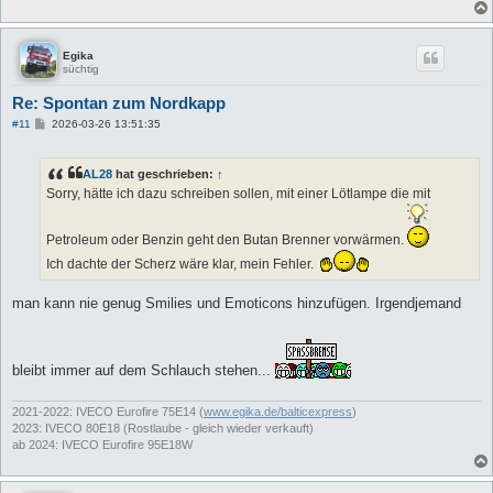
Egika
süchtig
Re: Spontan zum Nordkapp
B
#11
2026-03-26 13:51:35
e
i
t
AL28
hat geschrieben:
↑
r
a
Sorry, hätte ich dazu schreiben sollen, mit einer Lötlampe die mit
g
Petroleum oder Benzin geht den Butan Brenner vorwärmen.
Ich dachte der Scherz wäre klar, mein Fehler.
man kann nie genug Smilies und Emoticons hinzufügen. Irgendjemand
bleibt immer auf dem Schlauch stehen...
2021-2022: IVECO Eurofire 75E14 (
www.egika.de/balticexpress
)
2023: IVECO 80E18 (Rostlaube - gleich wieder verkauft)
ab 2024: IVECO Eurofire 95E18W