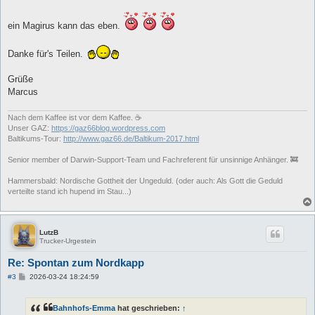
r
a
g
ein Magirus kann das eben.
Danke für's Teilen.
Grüße
Marcus
Nach dem Kaffee ist vor dem Kaffee. ☕
Unser GAZ:
https://gaz66blog.wordpress.com
Baltikums-Tour:
http://www.gaz66.de/Baltikum-2017.html
Senior member of Darwin-Support-Team und Fachreferent für unsinnige Anhänger. 🚒
Hammersbald: Nordische Gottheit der Ungeduld. (oder auch: Als Gott die Geduld
verteilte stand ich hupend im Stau...)
LutzB
Trucker-Urgestein
Re: Spontan zum Nordkapp
B
#3
2026-03-24 18:24:59
e
i
t
Bahnhofs-Emma
hat geschrieben:
↑
r