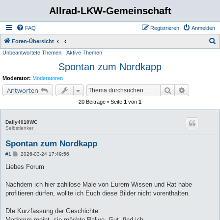
Allrad-LKW-Gemeinschaft
FAQ
Registrieren
Anmelden
S
Foren-Übersicht
Unbeantwortete Themen
Aktive Themen
u
Spontan zum Nordkapp
c
h
Moderator:
Moderatoren
e
Suche
Erweiterte 
Antworten
20 Beiträge • Seite
1
von
1
Daily4010WC
Selbstlenker
Spontan zum Nordkapp
B
#1
2026-03-24 17:49:56
e
i
Liebes Forum
t
r
a
Nachdem ich hier zahllose Male von Eurem Wissen und Rat habe
g
profitieren dürfen, wollte ich Euch diese Bilder nicht vorenthalten.
DIe Kurzfassung der Geschichte:
Madamm meint, sie möchte Rallye. Gut, find ich.