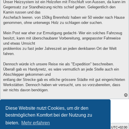
Unser Heizsystem ist ein Holzofen mit Frischluft von Aussen, da kann im
Gegensatz zur Standheizung nichts schief gehen. Gelegentlich den
Kamin russen und das
Aschefach leeren. von 150kg Brennholz haben wir 50 wieder nach Hause
genommen, ohne unterwegs Holz zu schlagen oder suchen.
Mein Post war eher zur Ermutigung gedacht- Wer ein solches Fahrzeug
besitzt, kann mit überschaubarer Vorbereitung, angepasster Fahrweise
und etwas Umsicht
problemlos zu fast jeder Jahreszeit an jeden denkbaren Ort der Welt
fahren.
Dennoch würde ich unsere Reise nie als "Expedition" beschreiben.
Überall gab es Handynetz, es wäre vermutlich an jede Stelle auch ein
Abschlepper gekommen und
entlang der Strecke gab es etliche grössere Städte mit gut eingerichteten
Werkstätten. Dennoch haben wir versucht, uns so vorzubereiten, dass
wir nichts davon benötigen.
Antworten
Diese Website nutzt Cookies, um dir den
20 Beiträge • Seite
1
von
1
bestmöglichen Komfort bei der Nutzung zu
bieten.
Mehr erfahren
Foren-Übersicht
Alle Zeiten sind
UTC+02:00