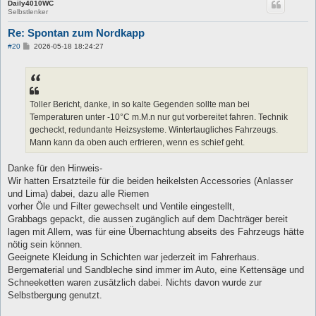
Daily4010WC
Selbstlenker
Re: Spontan zum Nordkapp
B
#20
2026-05-18 18:24:27
e
i
t
r
a
g
Toller Bericht, danke, in so kalte Gegenden sollte man bei
Temperaturen unter -10°C m.M.n nur gut vorbereitet fahren. Technik
gecheckt, redundante Heizsysteme. Wintertaugliches Fahrzeugs.
Mann kann da oben auch erfrieren, wenn es schief geht.
Danke für den Hinweis-
Wir hatten Ersatzteile für die beiden heikelsten Accessories (Anlasser
und Lima) dabei, dazu alle Riemen
vorher Öle und Filter gewechselt und Ventile eingestellt,
Grabbags gepackt, die aussen zugänglich auf dem Dachträger bereit
lagen mit Allem, was für eine Übernachtung abseits des Fahrzeugs hätte
nötig sein können.
Geeignete Kleidung in Schichten war jederzeit im Fahrerhaus.
Bergematerial und Sandbleche sind immer im Auto, eine Kettensäge und
Schneeketten waren zusätzlich dabei. Nichts davon wurde zur
Selbstbergung genutzt.