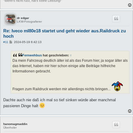
"Wenn's nicht rußt, hat's keine Leistung!"
dr edgar
LKW-Fotografierer
Re: Iveco ml80e18 startet und geht wieder aus.Raildruck zu
hoch
B
#11
2024-05-19 6:42:13
e
i
t
Fernwehbus
hat geschrieben:
↑
r
a
Da mein Fahrzeug deutlich älter ist als das Forum hier, ja sogar älter als
g
das Internet, haben mir hier schon einige alte Beiträge hilfreiche
Informationen gebracht.
Fragen zum Raildruck werden mir allerdings nichts bringen...
Dachte auch nie daß ich mal so tief sinken würde aber manchmal
passieren Dinge halt
hanomagmaddin
Überholer