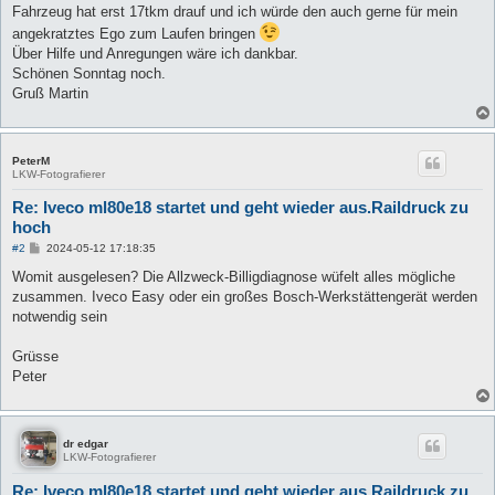
Fahrzeug hat erst 17tkm drauf und ich würde den auch gerne für mein
angekratztes Ego zum Laufen bringen
Über Hilfe und Anregungen wäre ich dankbar.
Schönen Sonntag noch.
Gruß Martin
PeterM
LKW-Fotografierer
Re: Iveco ml80e18 startet und geht wieder aus.Raildruck zu
hoch
B
#2
2024-05-12 17:18:35
e
i
Womit ausgelesen? Die Allzweck-Billigdiagnose wüfelt alles mögliche
t
zusammen. Iveco Easy oder ein großes Bosch-Werkstättengerät werden
r
a
notwendig sein
g
Grüsse
Peter
dr edgar
LKW-Fotografierer
Re: Iveco ml80e18 startet und geht wieder aus.Raildruck zu