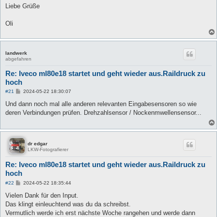
Liebe Grüße
Oli
landwerk
abgefahren
Re: Iveco ml80e18 startet und geht wieder aus.Raildruck zu
hoch
B
#21
2024-05-22 18:30:07
e
i
Und dann noch mal alle anderen relevanten Eingabesensoren so wie
t
deren Verbindungen prüfen. Drehzahlsensor / Nockenmwellensensor...
r
a
g
dr edgar
LKW-Fotografierer
Re: Iveco ml80e18 startet und geht wieder aus.Raildruck zu
hoch
B
#22
2024-05-22 18:35:44
e
i
Vielen Dank für den Input.
t
Das klingt einleuchtend was du da schreibst.
r
a
Vermutlich werde ich erst nächste Woche rangehen und werde dann