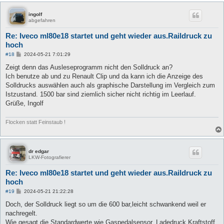
ingolf
abgefahren
Re: Iveco ml80e18 startet und geht wieder aus.Raildruck zu
hoch
B
#18
2024-05-21 7:01:29
e
i
Zeigt denn das Ausleseprogramm nicht den Solldruck an?
t
Ich benutze ab und zu Renault Clip und da kann ich die Anzeige des
r
a
Solldrucks auswählen auch als graphische Darstellung im Vergleich zum
g
Istzustand. 1500 bar sind ziemlich sicher nicht richtig im Leerlauf.
Grüße, Ingolf
Flocken statt Feinstaub !
dr edgar
LKW-Fotografierer
Re: Iveco ml80e18 startet und geht wieder aus.Raildruck zu
hoch
B
#19
2024-05-21 21:22:28
e
i
Doch, der Solldruck liegt so um die 600 bar,leicht schwankend weil er
t
nachregelt.
r
a
Wie gesagt,die Standardwerte wie Gaspedalsensor, Ladedruck,Kraftstoff