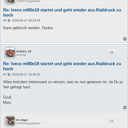
LKW-Fotografierer
Re: Iveco ml80e18 startet und geht wieder aus.Raildruck zu
hoch
B
#6
2024-05-17 18:24:55
e
i
Kann gelöscht werden. Danke.
t
r
a
g
fridolin_22
süchtig
Re: Iveco ml80e18 startet und geht wieder aus.Raildruck zu
hoch
B
#7
2024-05-17 18:30:52
e
i
Wäre trotzdem interessant zu wissen, was es nun gewesen ist, da Du ja
t
hier gefragt hast.
r
a
g
Gruß
Marc
dr edgar
LKW-Fotografierer