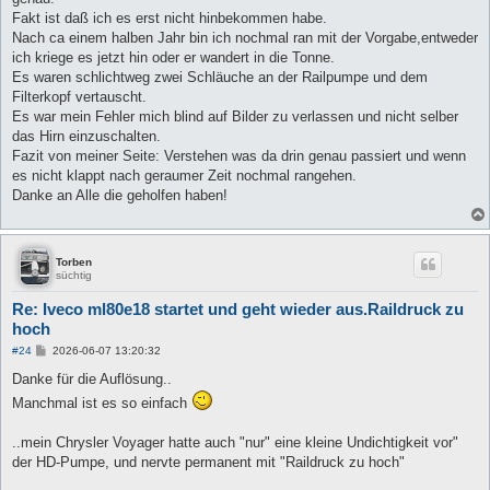
Fakt ist daß ich es erst nicht hinbekommen habe.
Nach ca einem halben Jahr bin ich nochmal ran mit der Vorgabe,entweder
ich kriege es jetzt hin oder er wandert in die Tonne.
Es waren schlichtweg zwei Schläuche an der Railpumpe und dem
Filterkopf vertauscht.
Es war mein Fehler mich blind auf Bilder zu verlassen und nicht selber
das Hirn einzuschalten.
Fazit von meiner Seite: Verstehen was da drin genau passiert und wenn
es nicht klappt nach geraumer Zeit nochmal rangehen.
Danke an Alle die geholfen haben!
Torben
süchtig
Re: Iveco ml80e18 startet und geht wieder aus.Raildruck zu
hoch
B
#24
2026-06-07 13:20:32
e
i
Danke für die Auflösung..
t
Manchmal ist es so einfach
r
a
g
..mein Chrysler Voyager hatte auch "nur" eine kleine Undichtigkeit vor"
der HD-Pumpe, und nervte permanent mit "Raildruck zu hoch"