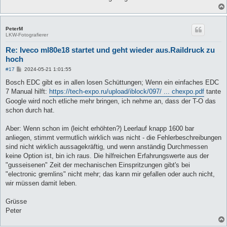
PeterM
LKW-Fotografierer
Re: Iveco ml80e18 startet und geht wieder aus.Raildruck zu
hoch
B
#17
2024-05-21 1:01:55
e
i
Bosch EDC gibt es in allen losen Schüttungen; Wenn ein einfaches EDC
t
7 Manual hilft:
https://tech-expo.ru/upload/iblock/097/ ... chexpo.pdf
tante
r
a
Google wird noch etliche mehr bringen, ich nehme an, dass der T-O das
g
schon durch hat.
Aber: Wenn schon im (leicht erhöhten?) Leerlauf knapp 1600 bar
anliegen, stimmt vermutlich wirklich was nicht - die Fehlerbeschreibungen
sind nicht wirklich aussagekräftig, und wenn anständig Durchmessen
keine Option ist, bin ich raus. Die hilfreichen Erfahrungswerte aus der
"gusseisenen" Zeit der mechanischen Einspritzungen gibt's bei
"electronic gremlins" nicht mehr; das kann mir gefallen oder auch nicht,
wir müssen damit leben.
Grüsse
Peter