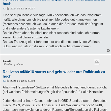
hoch
B
#3
2024-05-12 18:59:57
e
i
Eine sehr pauschale Aussage. Muß nachschauen wie das Programm
t
heißt, allerdings bin ich bis jetzt inkl Mercedes gut klargekommen
r
a
(Mercedes erwähne ich weil da ja auch die Star das Maß der Dinge ist
g
und viele andere Systeme kapitulieren)
Da die Werte aber plausibel und nicht statisch sind habe ich erstmal
keinen Grund daran zu zweifeln.
Da das Fahrzeug nicht fahrbereit ist und die nächste Iveco Werkstatt
30km weg ist hab ich diesen Schritt noch nicht unternommen.
PeterM
LKW-Fotografierer
Re: Iveco ml80e18 startet und geht wieder aus.Raildruck zu
hoch
B
#4
2024-05-12 23:58:50
e
i
Aha - weil "irgendeine" Software mit Mercedes hinreichend genau spricht
t
(bei welchen Fehlermeldungen?), gilt das "pauschal" für alle Hersteller...
r
a
g
Jeder Hersteller hat x-Codes mehr als in OBD-Standard steht. Mercedes,
Iveco, MAN, Volvo.. such Dir das aus. Und "Raildruck zu hoch" heißt,
dass nach irgendwelchen anderen Parametern/Sensordaten die Raildruck