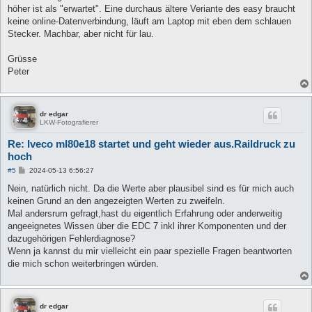
höher ist als "erwartet". Eine durchaus ältere Veriante des easy braucht
keine online-Datenverbindung, läuft am Laptop mit eben dem schlauen
Stecker. Machbar, aber nicht für lau.
Grüsse
Peter
dr edgar
LKW-Fotografierer
Re: Iveco ml80e18 startet und geht wieder aus.Raildruck zu
hoch
B
#5
2024-05-13 6:56:27
e
i
Nein, natürlich nicht. Da die Werte aber plausibel sind es für mich auch
t
keinen Grund an den angezeigten Werten zu zweifeln.
r
a
Mal andersrum gefragt,hast du eigentlich Erfahrung oder anderweitig
g
angeeignetes Wissen über die EDC 7 inkl ihrer Komponenten und der
dazugehörigen Fehlerdiagnose?
Wenn ja kannst du mir vielleicht ein paar spezielle Fragen beantworten
die mich schon weiterbringen würden.
dr edgar