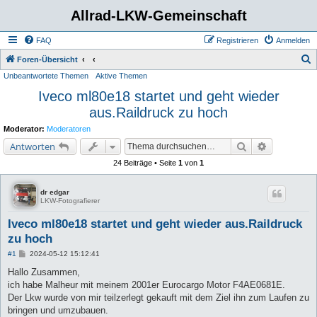
Allrad-LKW-Gemeinschaft
FAQ
Registrieren
Anmelden
S
Foren-Übersicht
Unbeantwortete Themen
Aktive Themen
u
Iveco ml80e18 startet und geht wieder
c
aus.Raildruck zu hoch
h
e
Moderator:
Moderatoren
Suche
Erweiterte 
Antworten
24 Beiträge • Seite
1
von
1
dr edgar
LKW-Fotografierer
Iveco ml80e18 startet und geht wieder aus.Raildruck
zu hoch
B
#1
2024-05-12 15:12:41
e
i
Hallo Zusammen,
t
ich habe Malheur mit meinem 2001er Eurocargo Motor F4AE0681E.
r
a
Der Lkw wurde von mir teilzerlegt gekauft mit dem Ziel ihn zum Laufen zu
g
bringen und umzubauen.