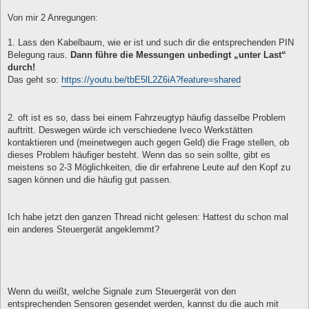
r
a
Von mir 2 Anregungen:
g
1. Lass den Kabelbaum, wie er ist und such dir die entsprechenden PIN
Belegung raus.
Dann führe die Messungen unbedingt „unter Last“
durch!
Das geht so:
https://youtu.be/tbE5lL2Z6iA?feature=shared
2. oft ist es so, dass bei einem Fahrzeugtyp häufig dasselbe Problem
auftritt. Deswegen würde ich verschiedene Iveco Werkstätten
kontaktieren und (meinetwegen auch gegen Geld) die Frage stellen, ob
dieses Problem häufiger besteht. Wenn das so sein sollte, gibt es
meistens so 2-3 Möglichkeiten, die dir erfahrene Leute auf den Kopf zu
sagen können und die häufig gut passen.
Ich habe jetzt den ganzen Thread nicht gelesen: Hattest du schon mal
ein anderes Steuergerät angeklemmt?
Wenn du weißt, welche Signale zum Steuergerät von den
entsprechenden Sensoren gesendet werden, kannst du die auch mit