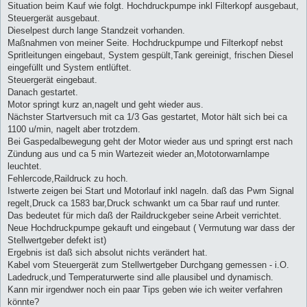
Situation beim Kauf wie folgt. Hochdruckpumpe inkl Filterkopf ausgebaut,
Steuergerät ausgebaut.
Dieselpest durch lange Standzeit vorhanden.
Maßnahmen von meiner Seite. Hochdruckpumpe und Filterkopf nebst
Spritleitungen eingebaut, System gespült,Tank gereinigt, frischen Diesel
eingefüllt und System entlüftet.
Steuergerät eingebaut.
Danach gestartet.
Motor springt kurz an,nagelt und geht wieder aus.
Nächster Startversuch mit ca 1/3 Gas gestartet, Motor hält sich bei ca
1100 u/min, nagelt aber trotzdem.
Bei Gaspedalbewegung geht der Motor wieder aus und springt erst nach
Zündung aus und ca 5 min Wartezeit wieder an,Mototorwarnlampe
leuchtet.
Fehlercode,Raildruck zu hoch.
Istwerte zeigen bei Start und Motorlauf inkl nageln. daß das Pwm Signal
regelt,Druck ca 1583 bar,Druck schwankt um ca 5bar rauf und runter.
Das bedeutet für mich daß der Raildruckgeber seine Arbeit verrichtet.
Neue Hochdruckpumpe gekauft und eingebaut ( Vermutung war dass der
Stellwertgeber defekt ist)
Ergebnis ist daß sich absolut nichts verändert hat.
Kabel vom Steuergerät zum Stellwertgeber Durchgang gemessen - i.O.
Ladedruck,und Temperaturwerte sind alle plausibel und dynamisch.
Kann mir irgendwer noch ein paar Tips geben wie ich weiter verfahren
könnte?