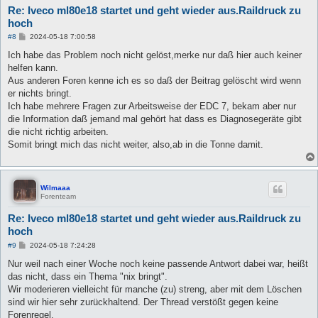
Re: Iveco ml80e18 startet und geht wieder aus.Raildruck zu
hoch
B
#8
2024-05-18 7:00:58
e
i
Ich habe das Problem noch nicht gelöst,merke nur daß hier auch keiner
t
helfen kann.
r
a
Aus anderen Foren kenne ich es so daß der Beitrag gelöscht wird wenn
g
er nichts bringt.
Ich habe mehrere Fragen zur Arbeitsweise der EDC 7, bekam aber nur
die Information daß jemand mal gehört hat dass es Diagnosegeräte gibt
die nicht richtig arbeiten.
Somit bringt mich das nicht weiter, also,ab in die Tonne damit.
Wilmaaa
Forenteam
Re: Iveco ml80e18 startet und geht wieder aus.Raildruck zu
hoch
B
#9
2024-05-18 7:24:28
e
i
Nur weil nach einer Woche noch keine passende Antwort dabei war, heißt
t
das nicht, dass ein Thema "nix bringt".
r
a
Wir moderieren vielleicht für manche (zu) streng, aber mit dem Löschen
g
sind wir hier sehr zurückhaltend. Der Thread verstößt gegen keine
Forenregel.