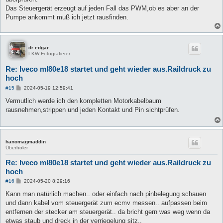
Das Steuergerät erzeugt auf jeden Fall das PWM,ob es aber an der
Pumpe ankommt muß ich jetzt rausfinden.
dr edgar
LKW-Fotografierer
Re: Iveco ml80e18 startet und geht wieder aus.Raildruck zu
hoch
B
#15
2024-05-19 12:59:41
e
i
Vermutlich werde ich den kompletten Motorkabelbaum
t
rausnehmen,strippen und jeden Kontakt und Pin sichtprüfen.
r
a
g
hanomagmaddin
Überholer
Re: Iveco ml80e18 startet und geht wieder aus.Raildruck zu
hoch
B
#16
2024-05-20 8:29:16
e
i
Kann man natürlich machen.. oder einfach nach pinbelegung schauen
t
und dann kabel vom steuergerät zum ecmv messen.. aufpassen beim
r
a
entfernen der stecker am steuergerät.. da bricht gern was weg wenn da
g
etwas staub und dreck in der verriegelung sitz..