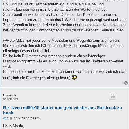
g
Soll und Ist Druck, Temperaturen etc. sind alle plausibel und
nachvollziehbar wenn man die Zeitachsen der Werte anschaut.
Schlußendlich werde ich jetzt als nächstes den Kabelbaum unter die
Lupe nehmen um zu prüfen ob das PWM das mir angezeigt wird auch am
Zumeßventil ankommt. Leichte Korrosion oder abgeknickte Kabel können
bei den feinfühligen Komponenten schon zu gravierenden Fehlern führen.
@PeterM:Es hat jeder seine Methoden und Wege die zum Ziel führen.
Mir zu unterstellen ich hätte keinen Bock auf anständige Messungen ist
allerdings etwas überheblich.
Es ist kein Billigtester von Amazon sondern ein vollständiges
Diagnoseprogramm wie es auch von Werkstätten im Umkreis verwendet
wird.
Ich nenne hier erstmal keine Markennamen weil ich nicht weiß ob ich das
darf ( hab die Forenregeln nicht gelesen)
landwerk
abgefahren
Re: Iveco ml80e18 startet und geht wieder aus.Raildruck zu
hoch
B
#20
2024-05-22 7:38:24
e
i
Hallo Martin,
t