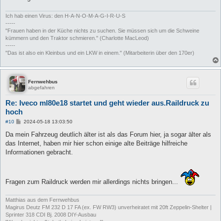
Ich hab einen Virus: den H-A-N-O-M-A-G-I-R-U-S
-----
"Frauen haben in der Küche nichts zu suchen. Sie müssen sich um die Schweine
kümmern und den Traktor schmieren." (Charlotte MacLeod)
-----
"Das ist also ein Kleinbus und ein LKW in einem." (Mitarbeiterin über den 170er)
Fernwehbus
abgefahren
Re: Iveco ml80e18 startet und geht wieder aus.Raildruck zu
hoch
B
#10
2024-05-18 13:03:50
e
i
Da mein Fahrzeug deutlich älter ist als das Forum hier, ja sogar älter als
t
das Internet, haben mir hier schon einige alte Beiträge hilfreiche
r
a
Informationen gebracht.
g
Fragen zum Raildruck werden mir allerdings nichts bringen...
Matthias aus dem Fernwehbus
Magirus Deutz FM 232 D 17 FA (ex. FW RW3) unverheiratet mit 20ft Zeppelin-Shelter |
Sprinter 318 CDI Bj. 2008 DIY-Ausbau