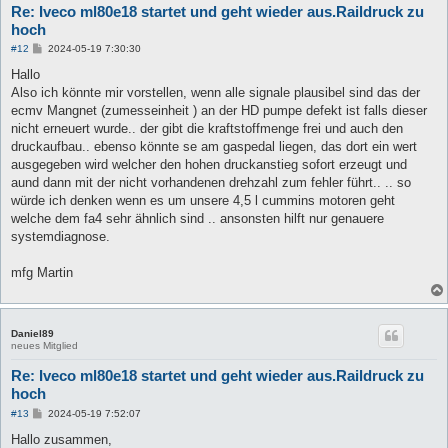
Re: Iveco ml80e18 startet und geht wieder aus.Raildruck zu
hoch
B
#12
2024-05-19 7:30:30
e
i
Hallo
t
Also ich könnte mir vorstellen, wenn alle signale plausibel sind das der
r
a
ecmv Mangnet (zumesseinheit ) an der HD pumpe defekt ist falls dieser
g
nicht erneuert wurde.. der gibt die kraftstoffmenge frei und auch den
druckaufbau.. ebenso könnte se am gaspedal liegen, das dort ein wert
ausgegeben wird welcher den hohen druckanstieg sofort erzeugt und
aund dann mit der nicht vorhandenen drehzahl zum fehler führt.. .. so
würde ich denken wenn es um unsere 4,5 l cummins motoren geht
welche dem fa4 sehr ähnlich sind .. ansonsten hilft nur genauere
systemdiagnose.
mfg Martin
Daniel89
neues Mitglied
Re: Iveco ml80e18 startet und geht wieder aus.Raildruck zu
hoch
B
#13
2024-05-19 7:52:07
e
i
Hallo zusammen,