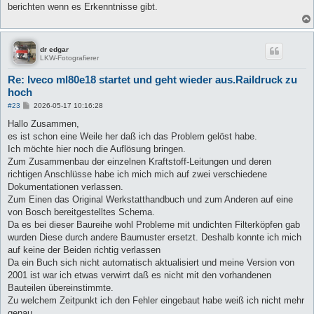
g
berichten wenn es Erkenntnisse gibt.
dr edgar
LKW-Fotografierer
Re: Iveco ml80e18 startet und geht wieder aus.Raildruck zu
hoch
B
#23
2026-05-17 10:16:28
e
i
Hallo Zusammen,
t
es ist schon eine Weile her daß ich das Problem gelöst habe.
r
a
Ich möchte hier noch die Auflösung bringen.
g
Zum Zusammenbau der einzelnen Kraftstoff-Leitungen und deren
richtigen Anschlüsse habe ich mich mich auf zwei verschiedene
Dokumentationen verlassen.
Zum Einen das Original Werkstatthandbuch und zum Anderen auf eine
von Bosch bereitgestelltes Schema.
Da es bei dieser Baureihe wohl Probleme mit undichten Filterköpfen gab
wurden Diese durch andere Baumuster ersetzt. Deshalb konnte ich mich
auf keine der Beiden richtig verlassen
Da ein Buch sich nicht automatisch aktualisiert und meine Version von
2001 ist war ich etwas verwirrt daß es nicht mit den vorhandenen
Bauteilen übereinstimmte.
Zu welchem Zeitpunkt ich den Fehler eingebaut habe weiß ich nicht mehr
genau.