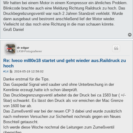
t
Wir hatten bei einem Motor in einem Kompressor ein ähnliches Problem.
r
a
Blinkcode brachte auch eine Meldung Richtung Raildruck zu hoch. Das
g
Druckbegrebzungsventil war nach 2 Jahren Standzeit verklebt. Wurde
dann ausgebaut und bestromt anschließend lief der Motor wieder.
Vielleicht ist das noch eine Richtung in die man schauen könnte.
Gruß Daniel
dr edgar
LKW-Fotografierer
Re: Iveco ml80e18 startet und geht wieder aus.Raildruck zu
hoch
B
#14
2024-05-19 12:58:02
e
i
Danke erstmal für die Tips.
t
Das Gaspedal Signal wird sauber und ohne Unterbrechung in der
r
a
Kennlinie erzeugt,hatte ich schon überprüft.
g
Das Druckbegrenzungsventil arbeitet da der Druck bei ca 1583 bar ( +/-
5bar) schwankt. Es lässt den Druck als vor erreichen der Mac Grenze
von 1600 bar ab.
Das Zumeßventil war bei der neuen CP 3 dabei und wurde zusätzlich
nach mehreren Versuchen zur Sicherheit nochmals gegen ein Neues
Boschteil getauscht.
Ich werde diese Woche nochmal die Leitungen zum Zumeßventil
überprüfen.