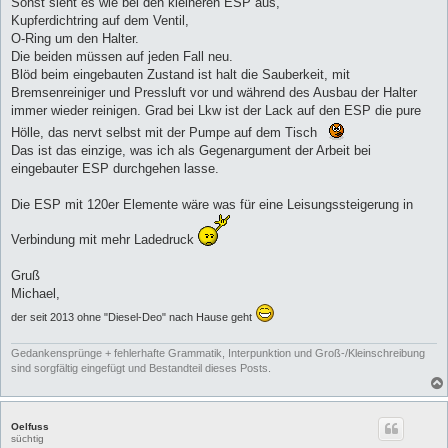
Sonst sieht es wie bei den kleineren ESP aus,
g
Kupferdichtring auf dem Ventil,
O-Ring um den Halter.
Die beiden müssen auf jeden Fall neu.
Blöd beim eingebauten Zustand ist halt die Sauberkeit, mit
Bremsenreiniger und Pressluft vor und während des Ausbau der Halter
immer wieder reinigen. Grad bei Lkw ist der Lack auf den ESP die pure
Hölle, das nervt selbst mit der Pumpe auf dem Tisch
Das ist das einzige, was ich als Gegenargument der Arbeit bei
eingebauter ESP durchgehen lasse.
Die ESP mit 120er Elemente wäre was für eine Leisungssteigerung in
Verbindung mit mehr Ladedruck
Gruß
Michael,
der seit 2013 ohne "Diesel-Deo" nach Hause geht
Gedankensprünge + fehlerhafte Grammatik, Interpunktion und Groß-/Kleinschreibung
sind sorgfältig eingefügt und Bestandteil dieses Posts.
Oelfuss
süchtig