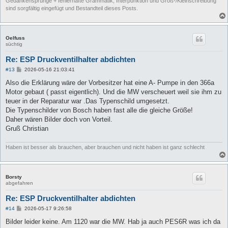
Gedankensprünge + fehlerhafte Grammatik, Interpunktion und Groß-/Kleinschreibung
sind sorgfältig eingefügt und Bestandteil dieses Posts.
Oelfuss
süchtig
Re: ESP Druckventilhalter abdichten
B
#13
2026-05-16 21:03:41
e
i
Also die Erklärung wäre der Vorbesitzer hat eine A- Pumpe in den 366a
t
Motor gebaut ( passt eigentlich). Und die MW verscheuert weil sie ihm zu
r
a
teuer in der Reparatur war .Das Typenschild umgesetzt.
g
Die Typenschilder von Bosch haben fast alle die gleiche Größe!
Daher wären Bilder doch von Vorteil.
Gruß Christian
Haben ist besser als brauchen, aber brauchen und nicht haben ist ganz schlecht
Borsty
abgefahren
Re: ESP Druckventilhalter abdichten
B
#14
2026-05-17 9:26:58
e
i
Bilder leider keine. Am 1120 war die MW. Hab ja auch PES6R was ich da
t