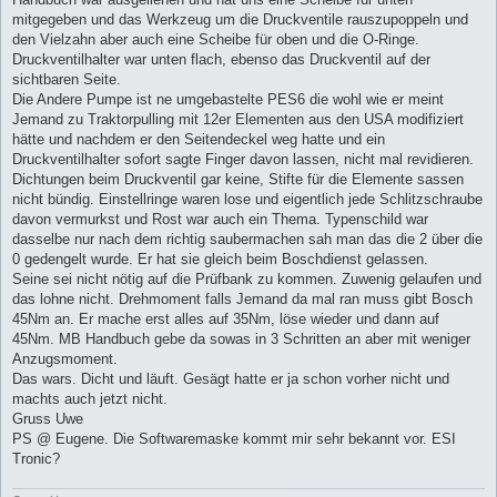
mitgegeben und das Werkzeug um die Druckventile rauszupoppeln und
den Vielzahn aber auch eine Scheibe für oben und die O-Ringe.
Druckventilhalter war unten flach, ebenso das Druckventil auf der
sichtbaren Seite.
Die Andere Pumpe ist ne umgebastelte PES6 die wohl wie er meint
Jemand zu Traktorpulling mit 12er Elementen aus den USA modifiziert
hätte und nachdem er den Seitendeckel weg hatte und ein
Druckventilhalter sofort sagte Finger davon lassen, nicht mal revidieren.
Dichtungen beim Druckventil gar keine, Stifte für die Elemente sassen
nicht bündig. Einstellringe waren lose und eigentlich jede Schlitzschraube
davon vermurkst und Rost war auch ein Thema. Typenschild war
dasselbe nur nach dem richtig saubermachen sah man das die 2 über die
0 gedengelt wurde. Er hat sie gleich beim Boschdienst gelassen.
Seine sei nicht nötig auf die Prüfbank zu kommen. Zuwenig gelaufen und
das lohne nicht. Drehmoment falls Jemand da mal ran muss gibt Bosch
45Nm an. Er mache erst alles auf 35Nm, löse wieder und dann auf
45Nm. MB Handbuch gebe da sowas in 3 Schritten an aber mit weniger
Anzugsmoment.
Das wars. Dicht und läuft. Gesägt hatte er ja schon vorher nicht und
machts auch jetzt nicht.
Gruss Uwe
PS @ Eugene. Die Softwaremaske kommt mir sehr bekannt vor. ESI
Tronic?