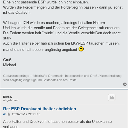
Eine nicht passende ESP würde ich nicht einbauen.
Würden die Fördermengen und der Förderbeginn passen - dann ja, sonst
ist das Quatsch.
Will sagen: ICH würde es machen, allerdings bei allen Haltern.
Und ich würde die Ventile und Federn bei der Gelegenheit mit erneuern.
Die Federn werden halt "müde" und die Ventile verschleißen doch recht
stark.
Auch die Halter selber hab ich schon bei LKW-ESP tauschen müssen,
manche sind halt seeehr ungünstig angebaut
Gruß
Michael
Gedankensprünge + fehlerhafte Grammatik, Interpunktion und Groß-/Kleinschreibung
sind sorgfältig eingefügt und Bestandteil dieses Posts.
Borsty
abgefahren
Re: ESP Druckventilhalter abdichten
B
#6
2026-05-12 22:21:45
e
i
Also Halter und Druckventile tauschen besser als die Unbekannte
t
verbauen.
r