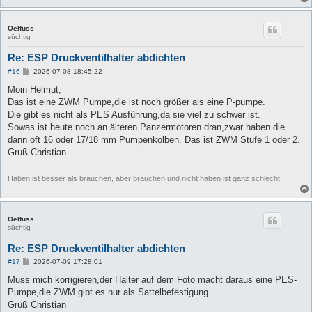
Oelfuss
süchtig
Re: ESP Druckventilhalter abdichten
B
#16
2026-07-08 18:45:22
e
i
Moin Helmut,
t
Das ist eine ZWM Pumpe,die ist noch größer als eine P-pumpe.
r
a
Die gibt es nicht als PES Ausführung,da sie viel zu schwer ist.
g
Sowas ist heute noch an älteren Panzermotoren dran,zwar haben die
dann oft 16 oder 17/18 mm Pumpenkolben. Das ist ZWM Stufe 1 oder 2.
Gruß Christian
Haben ist besser als brauchen, aber brauchen und nicht haben ist ganz schlecht
Oelfuss
süchtig
Re: ESP Druckventilhalter abdichten
B
#17
2026-07-09 17:28:01
e
i
Muss mich korrigieren,der Halter auf dem Foto macht daraus eine PES-
t
Pumpe,die ZWM gibt es nur als Sattelbefestigung.
r
a
Gruß Christian
g