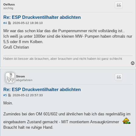
Oelfuss
süchtig
Re: ESP Druckventilhalter abdichten
B
#4
2026-05-12 18:36:10
e
i
Mir war das schon klar das die Pumpennummer nicht vollständig ist..
t
Ich weiß ja unter 1000er sind die kleinen MW- Pumpen haben oftmals nur
r
a
5,5 oder 8 mm Kolben.
g
Gruß Christian
Haben ist besser als brauchen, aber brauchen und nicht haben ist ganz schlecht
Strom
abgefahren
Re: ESP Druckventilhalter abdichten
B
#5
2026-05-12 20:57:33
e
i
Moin.
t
r
a
Zumindes bei den OM 601/602 und ähnlichen hab ich das regelmäßig im
g
eingebautem Zustand gemacht - MIT montiertem Ansaugkrümmer
Braucht halt ne ruhige Hand.