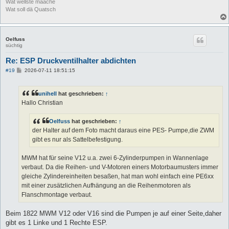
Wat wellste maache
Wat soll dä Quatsch
Oelfuss
süchtig
Re: ESP Druckventilhalter abdichten
B
#19
2026-07-11 18:51:15
e
i
t
unihell
hat geschrieben:
↑
r
a
Hallo Christian
g
Oelfuss
hat geschrieben:
↑
der Halter auf dem Foto macht daraus eine PES- Pumpe,die ZWM
gibt es nur als Sattelbefestigung.
MWM hat für seine V12 u.a. zwei 6-Zylinderpumpen in Wannenlage
verbaut. Da die Reihen- und V-Motoren einers Motorbaumusters immer
gleiche Zylindereinheiten besaßen, hat man wohl einfach eine PE6xx
mit einer zusätzlichen Aufhängung an die Reihenmotoren als
Flanschmontage verbaut.
Beim 1822 MWM V12 oder V16 sind die Pumpen je auf einer Seite,daher
gibt es 1 Linke und 1 Rechte ESP.