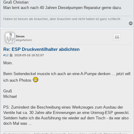
Gruß Christian
Man lernt auch nach 40 Jahren Dieselpumpen Reparatur gerne dazu.
Haben ist besser als brauchen, aber brauchen und nicht haben ist ganz schlecht
Strom
abgefahren
Re: ESP Druckventilhalter abdichten
B
#12
2026-05-16 16:52:07
e
i
Moin.
t
r
a
Beim Seitendeckel musste ich auch an eine A-Pumpe denken ... jetzt will
g
ich auch Photos
Gruß
Michael
PS: Zumindest die Beschreibung eines Werkzeuges zum Ausbau der
Ventile hat ca. 30 Jahre alte Erinnerungen an eine Unimog-ESP geweckt.
Seitdem hatte ich die Ausführung nie wieder auf dem Tisch - da war also
doch Mal was ...