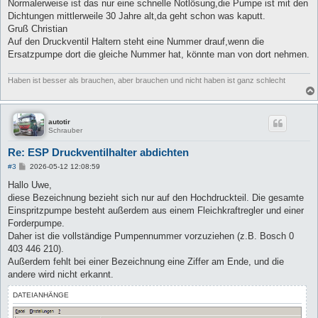
Normalerweise ist das nur eine schnelle Notlösung,die Pumpe ist mit den
Dichtungen mittlerweile 30 Jahre alt,da geht schon was kaputt.
Gruß Christian
Auf den Druckventil Haltern steht eine Nummer drauf,wenn die
Ersatzpumpe dort die gleiche Nummer hat, könnte man von dort nehmen.
Haben ist besser als brauchen, aber brauchen und nicht haben ist ganz schlecht
autotir
Schrauber
Re: ESP Druckventilhalter abdichten
B
#3
2026-05-12 12:08:59
e
i
Hallo Uwe,
t
diese Bezeichnung bezieht sich nur auf den Hochdruckteil. Die gesamte
r
a
Einspritzpumpe besteht außerdem aus einem Fleichkraftregler und einer
g
Forderpumpe.
Daher ist die vollständige Pumpennummer vorzuziehen (z.B. Bosch 0
403 446 210).
Außerdem fehlt bei einer Bezeichnung eine Ziffer am Ende, und die
andere wird nicht erkannt.
DATEIANHÄNGE