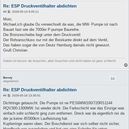
Re: ESP Druckventilhalter abdichten
B
#8
2026-05-13 6:05:11
e
i
Moin,
t
Michael,ich glaube Du verwechselt da was, die MW- Pumpe ist nach
r
a
Bauart fast wie die 7000er P-pumpe Baureihe.
g
Die Bronzescheibe liegt unter dem Druckventil.
Der Rohranschluss nur mit der Beiskante direkt auf dem Ventil,
Das haben sogar die von Deutz Hamburg damals nicht gewusst.
Gruß Christian
Haben ist besser als brauchen, aber brauchen und nicht haben ist ganz schlecht
Borsty
abgefahren
Re: ESP Druckventilhalter abdichten
B
#9
2026-05-16 13:30:51
e
i
Dichtringe getauscht. Die Pumpe ist ne PES6MW100/720RS1144
t
RQV300-1300MW. Ist wieder dicht. Die Farbschicht war das Einzige was
r
a
einfach sehr schlecht ging zum entfernen. Dreck war da eigentlich nix da
g
der ja keine 45'000km Laufleistung hat.
Kupferringe waren oben. Der Boschdienst war sich selber nicht sicher,
Handbuch war ausgeliehen und hat uns eine Scheibe für unten