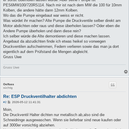
PES6MW100/720RS114. Nach mir ist nach dem MW die 100 für 10mm
Kolben, die andere hätte dann 12mm Kolben.
Wo das die Pumpe eingebaut war weiss er nicht.
Was würdet ihr machen? Alte Pumpe die Druckventile selber direkt am
Motor abdichten oder raus und diese überholen lassen? Oder eben die
Andere Pumpe überholen und dann diese rein?
Ich selber würde die Alte demontieren und diese machen lassen.
Angebaut da abzudichten finde ich etwas heikel so vonwegen
Druckventilen aufschwimmen, Federn verlieren sowie das man ja dort
eigentlich auf dem Prüfstand die Mengen abgleicht.
Gruss Uwe
Gruss Uwe
Oelfuss
süchtig
Re: ESP Druckventilhalter abdichten
B
#2
2026-05-12 11:41:31
e
i
Moin,
t
Die Druckventil Halter dichten nur metallisch ab,also sind die
r
a
Schneidringe ausgewaschen. Wenn sie lieferbar sind neue kaufen oder
g
auf 3000er vorsichtig abziehen.