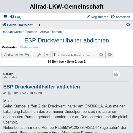
Allrad-LKW-Gemeinschaft
FAQ
Registrieren
Anmelden
S
Foren-Übersicht
Unbeantwortete Themen
Aktive Themen
u
ESP Druckventilhalter abdichten
c
h
Moderator:
Moderatoren
e
Suche
Erweiterte 
Antworten
19 Beiträge • Seite
1
von
1
Borsty
abgefahren
ESP Druckventilhalter abdichten
B
#1
2026-05-12 10:17:20
e
i
Moin
t
Beim Kumpel siffen 2 der Druckventilhalter am OM366 LA. Aus meiner
r
a
Erfahrung haben ich das zu meiner Dieselpumpenzeit nie an einer
g
angebauten Pumpe gemacht sondern nur an Demontierten und die gleich
überholt.
Nebenbei ist ihm eine Pumpe PES6MW120/720RS114 "zugelaufen" die
er sonst Überholen lassen würde. Aber seine Pumpe ist