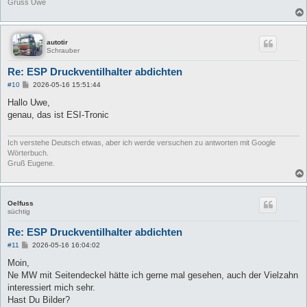
Gruss Uwe
autotir
Schrauber
Re: ESP Druckventilhalter abdichten
B
#10
2026-05-16 15:51:44
e
i
Hallo Uwe,
t
genau, das ist ESI-Tronic
r
a
g
Ich verstehe Deutsch etwas, aber ich werde versuchen zu antworten mit Google
Wörterbuch.
Gruß Eugene.
Oelfuss
süchtig
Re: ESP Druckventilhalter abdichten
B
#11
2026-05-16 16:04:02
e
i
Moin,
t
Ne MW mit Seitendeckel hätte ich gerne mal gesehen, auch der Vielzahn
r
a
interessiert mich sehr.
g
Hast Du Bilder?