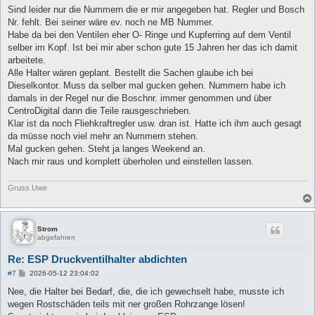
a
Sind leider nur die Nummern die er mir angegeben hat. Regler und Bosch
g
Nr. fehlt. Bei seiner wäre ev. noch ne MB Nummer.
Habe da bei den Ventilen eher O- Ringe und Kupferring auf dem Ventil
selber im Kopf. Ist bei mir aber schon gute 15 Jahren her das ich damit
arbeitete.
Alle Halter wären geplant. Bestellt die Sachen glaube ich bei
Dieselkontor. Muss da selber mal gucken gehen. Nummern habe ich
damals in der Regel nur die Boschnr. immer genommen und über
CentroDigital dann die Teile rausgeschrieben.
Klar ist da noch Fliehkraftregler usw. dran ist. Hatte ich ihm auch gesagt
da müsse noch viel mehr an Nummern stehen.
Mal gucken gehen. Steht ja langes Weekend an.
Nach mir raus und komplett überholen und einstellen lassen.
Gruss Uwe
Strom
abgefahren
Re: ESP Druckventilhalter abdichten
B
#7
2026-05-12 23:04:02
e
i
Nee, die Halter bei Bedarf, die, die ich gewechselt habe, musste ich
t
wegen Rostschäden teils mit ner großen Rohrzange lösen!
r
a