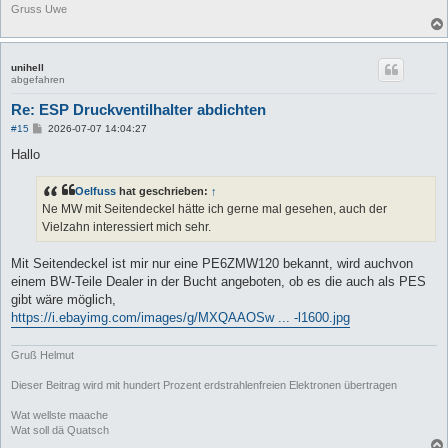
Gruss Uwe
unihell
abgefahren
Re: ESP Druckventilhalter abdichten
B
#15
2026-07-07 14:04:27
e
i
Hallo
t
r
a
Oelfuss
hat geschrieben:
↑
g
Ne MW mit Seitendeckel hätte ich gerne mal gesehen, auch der
Vielzahn interessiert mich sehr.
Mit Seitendeckel ist mir nur eine PE6ZMW120 bekannt, wird auchvon
einem BW-Teile Dealer in der Bucht angeboten, ob es die auch als PES
gibt wäre möglich,
https://i.ebayimg.com/images/g/MXQAAOSw ... -l1600.jpg
Gruß Helmut
Dieser Beitrag wird mit hundert Prozent erdstrahlenfreien Elektronen übertragen
Wat wellste maache
Wat soll dä Quatsch