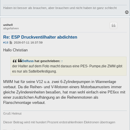
Haben ist besser als brauchen, aber brauchen und nicht haben ist ganz schlecht
unihell
abgefahren
Re: ESP Druckventilhalter abdichten
B
#18
2026-07-11 16:37:59
e
i
Hallo Christian
t
r
a
Oelfuss
hat geschrieben:
↑
g
der Halter auf dem Foto macht daraus eine PES- Pumpe,die ZWM gibt
es nur als Sattelbefestigung.
MWM hat für seine V12 u.a. zwei 6-Zylinderpumpen in Wannenlage
verbaut. Da die Reihen- und V-Motoren einers Motorbaumusters immer
gleiche Zylindereinheiten besaßen, hat man wohl einfach eine PE6xx mit
einer zusätzlichen Aufhängung an die Reihenmotoren als
Flanschmontage verbaut.
Gruß Helmut
Dieser Beitrag wird mit hundert Prozent erdstrahlenfreien Elektronen übertragen