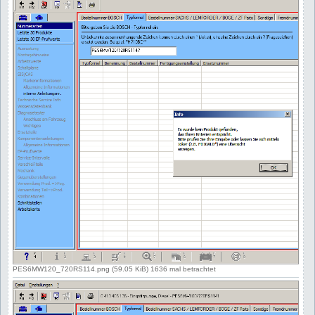
PES6MW120_720RS114.png (59.05 KiB) 1636 mal betrachtet