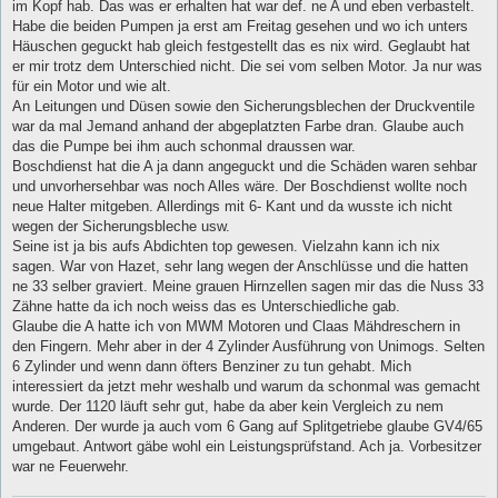
im Kopf hab. Das was er erhalten hat war def. ne A und eben verbastelt.
r
a
Habe die beiden Pumpen ja erst am Freitag gesehen und wo ich unters
g
Häuschen geguckt hab gleich festgestellt das es nix wird. Geglaubt hat
er mir trotz dem Unterschied nicht. Die sei vom selben Motor. Ja nur was
für ein Motor und wie alt.
An Leitungen und Düsen sowie den Sicherungsblechen der Druckventile
war da mal Jemand anhand der abgeplatzten Farbe dran. Glaube auch
das die Pumpe bei ihm auch schonmal draussen war.
Boschdienst hat die A ja dann angeguckt und die Schäden waren sehbar
und unvorhersehbar was noch Alles wäre. Der Boschdienst wollte noch
neue Halter mitgeben. Allerdings mit 6- Kant und da wusste ich nicht
wegen der Sicherungsbleche usw.
Seine ist ja bis aufs Abdichten top gewesen. Vielzahn kann ich nix
sagen. War von Hazet, sehr lang wegen der Anschlüsse und die hatten
ne 33 selber graviert. Meine grauen Hirnzellen sagen mir das die Nuss 33
Zähne hatte da ich noch weiss das es Unterschiedliche gab.
Glaube die A hatte ich von MWM Motoren und Claas Mähdreschern in
den Fingern. Mehr aber in der 4 Zylinder Ausführung von Unimogs. Selten
6 Zylinder und wenn dann öfters Benziner zu tun gehabt. Mich
interessiert da jetzt mehr weshalb und warum da schonmal was gemacht
wurde. Der 1120 läuft sehr gut, habe da aber kein Vergleich zu nem
Anderen. Der wurde ja auch vom 6 Gang auf Splitgetriebe glaube GV4/65
umgebaut. Antwort gäbe wohl ein Leistungsprüfstand. Ach ja. Vorbesitzer
war ne Feuerwehr.