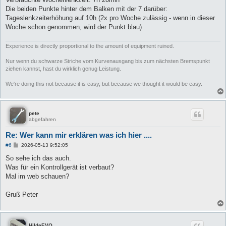
Die beiden Punkte hinter dem Balken mit der 7 darüber:
Tageslenkzeiterhöhung auf 10h (2x pro Woche zulässig - wenn in dieser
Woche schon genommen, wird der Punkt blau)
Experience is directly proportional to the amount of equipment ruined.
Nur wenn du schwarze Striche vom Kurvenausgang bis zum nächsten Bremspunkt
ziehen kannst, hast du wirklich genug Leistung.
We're doing this not because it is easy, but because we thought it would be easy.
pete
abgefahren
Re: Wer kann mir erklären was ich hier ....
B
#6
2026-05-13 9:52:05
e
i
So sehe ich das auch.
t
Was für ein Kontrollgerät ist verbaut?
r
a
Mal im web schauen?
g
Gruß Peter
HildeEVO