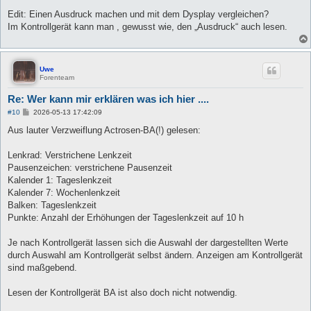
Edit: Einen Ausdruck machen und mit dem Dysplay vergleichen?
Im Kontrollgerät kann man , gewusst wie, den „Ausdruck“ auch lesen.
Uwe
Forenteam
Re: Wer kann mir erklären was ich hier ....
B
#10
2026-05-13 17:42:09
e
i
Aus lauter Verzweiflung Actrosen-BA(!) gelesen:
t
r
a
Lenkrad: Verstrichene Lenkzeit
g
Pausenzeichen: verstrichene Pausenzeit
Kalender 1: Tageslenkzeit
Kalender 7: Wochenlenkzeit
Balken: Tageslenkzeit
Punkte: Anzahl der Erhöhungen der Tageslenkzeit auf 10 h
Je nach Kontrollgerät lassen sich die Auswahl der dargestellten Werte
durch Auswahl am Kontrollgerät selbst ändern. Anzeigen am Kontrollgerät
sind maßgebend.
Lesen der Kontrollgerät BA ist also doch nicht notwendig.