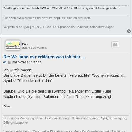
Zuletzt geändert von
HildeEVO
am 2026-05-12 19:19:35, insgesamt 1-mal geändert.
Die echten Abenteuer sind nicht im Kopf, sie sind da draußen!
Ve-ge'ta-ri-er <[ve-] m.; s-, -> Bed. i.d. Sprache der Indianer, schlechter Jäger
Pirx
Säule des Forums
Re: Wr kann mir erklären was ich hier ....
B
#2
2026-05-12 13:43:26
e
i
Ich würde sagen:
t
Der blaue Balken zeigt Dir die bereits "verbrauchte" Wochenlenkzeit an.
r
a
Symbol "Kalender mit 7 drin".
g
Darüber wird Dir die tägliche (Symbol "Kalender mit 1 drin") und
wöchentliche (Symbol "Kalender mit 7 drin") Lenkzeit angezeigt.
Pirx
Der mit der Zweigangachse: 15 Vorwärtsgänge, 3 Rückwärtsgänge, Split, Schnellgang,
Differentialsperre
---
"Immer bedenken: Hilfe ist keine Einbahnstrasse, Geholfen-Werden ist kein Recht und