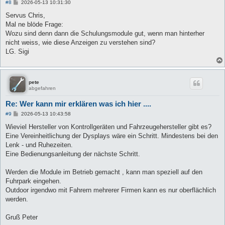
B
#8
2026-05-13 10:31:30
e
i
Servus Chris,
t
Mal ne blöde Frage:
r
a
Wozu sind denn dann die Schulungsmodule gut, wenn man hinterher
g
nicht weiss, wie diese Anzeigen zu verstehen sind?
LG. Sigi
pete
abgefahren
Re: Wer kann mir erklären was ich hier ....
B
#9
2026-05-13 10:43:58
e
i
Wieviel Hersteller von Kontrollgeräten und Fahrzeugehersteller gibt es?
t
Eine Vereinheitlichung der Dysplays wäre ein Schritt. Mindestens bei den
r
a
Lenk - und Ruhezeiten.
g
Eine Bedienungsanleitung der nächste Schritt.
Werden die Module im Betrieb gemacht , kann man speziell auf den
Fuhrpark eingehen.
Outdoor irgendwo mit Fahrern mehrerer Firmen kann es nur oberflächlich
werden.
Gruß Peter