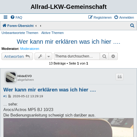
Allrad-LKW-Gemeinschaft
FAQ
Registrieren
Anmelden
S
Foren-Übersicht
Unbeantwortete Themen
Aktive Themen
u
Wer kann mir erklären was ich hier ....
c
h
Moderator:
Moderatoren
e
Suche
Erweiterte 
Antworten
13 Beiträge • Seite
1
von
1
HildeEVO
abgefahren
Wer kann mir erklären was ich hier ....
B
#1
2026-05-12 13:29:19
e
i
... sehe:
t
Arocs/Actros MP5 BJ 10/23
r
a
Die Bedienungsanleitung schweigt sich darüber aus.
g