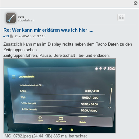
pete
abgefahren
Re: Wer kann mir erklären was ich hier ....
B
#13
2026-05-15 23:37:10
e
i
Zusätzlich kann man im Display rechts neben dem Tacho Daten zu den
t
Zeitgruppen sehen.
r
a
Zeitgruppen:fahren, Pause, Bereitschaft , be- und entladen.
g
IMG_0782.jpeg (24.44 KiB) 835 mal betrachtet