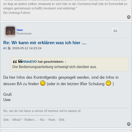
es liegt an jedem selbst, inwieweit er sich hier in der Gemeinschaft (die im Extremfall so
einiges gemeinsam schafft) involviert und einbringt."
Ein Unimog-Fahrer.
Uwe
Forenteam
Re: Wr kann mir erklären was ich hier ....
B
#3
2026-05-12 14:23:24
e
i
t
HildeEVO
hat geschrieben:
↑
r
a
Die Bedienungsanleitung schweigt sich darüber aus.
g
Da hier Infos des Kontrollgeräts gespiegelt werden, sind die Infos in
dessen BA zu finden
(oder in der letzten 95er Schulung
)
Gruß
Uwe
No, we do not have a sense of humour we're aware of.
-------------------------------------------
Shit. - What? - Rollers... - No. - Yeah. - Shit.