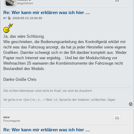
abgefahren
Re: Wer kann mir erklären was ich hier ....
B
#7
2026-05-13 10:04:30
e
i
t
r
Ja, das wäre Schlüssig.
a
g
Wie geschrieben, die Bedienungsanleitung des Kontrollgerät erklärt mir
nicht was das Fahrzeug anzeigt, da hat ja jeder Hersteller seine eigene
Grafiken. Daimler schweigt sich in der BA darüber komplett aus. Weder
Papier noch Internet war ergiebig... Und bei der Modulschilung vor
Weihnachten 25 warwaren die Kombiinstrumente der Fahrzeuge nicht
Bestandteil des Moduls.
Danke Grüße Chris
Die echten Abenteuer sind nicht im Kopf, sie sind da draußen!
Ve-ge'ta-ri-er <[ve-] m.; s-, -> Bed. i.d. Sprache der Indianer, schlechter Jäger
sico
Forumsgeist
Re: Wer kann mir erklären was ich hier ....