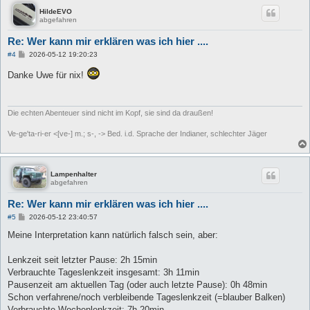
HildeEVO
abgefahren
Re: Wer kann mir erklären was ich hier ....
B
#4
2026-05-12 19:20:23
e
i
Danke Uwe für nix!
t
r
a
g
Die echten Abenteuer sind nicht im Kopf, sie sind da draußen!
Ve-ge'ta-ri-er <[ve-] m.; s-, -> Bed. i.d. Sprache der Indianer, schlechter Jäger
Lampenhalter
abgefahren
Re: Wer kann mir erklären was ich hier ....
B
#5
2026-05-12 23:40:57
e
i
Meine Interpretation kann natürlich falsch sein, aber:
t
r
a
Lenkzeit seit letzter Pause: 2h 15min
g
Verbrauchte Tageslenkzeit insgesamt: 3h 11min
Pausenzeit am aktuellen Tag (oder auch letzte Pause): 0h 48min
Schon verfahrene/noch verbleibende Tageslenkzeit (=blauber Balken)
Verbrauchte Wochenlenkzeit: 7h 20min