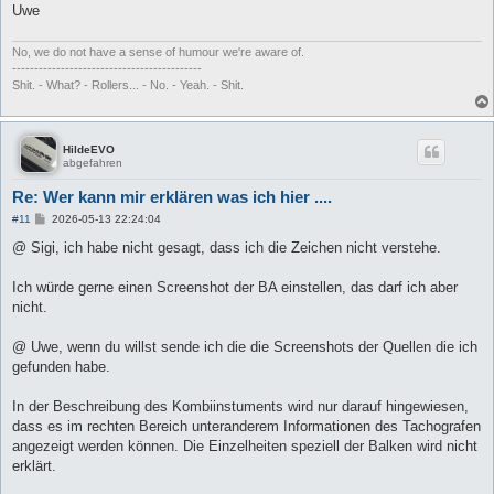
Uwe
No, we do not have a sense of humour we're aware of.
-------------------------------------------
Shit. - What? - Rollers... - No. - Yeah. - Shit.
HildeEVO
abgefahren
Re: Wer kann mir erklären was ich hier ....
B
#11
2026-05-13 22:24:04
e
i
@ Sigi, ich habe nicht gesagt, dass ich die Zeichen nicht verstehe.
t
r
a
Ich würde gerne einen Screenshot der BA einstellen, das darf ich aber
g
nicht.
@ Uwe, wenn du willst sende ich die die Screenshots der Quellen die ich
gefunden habe.
In der Beschreibung des Kombiinstuments wird nur darauf hingewiesen,
dass es im rechten Bereich unteranderem Informationen des Tachografen
angezeigt werden können. Die Einzelheiten speziell der Balken wird nicht
erklärt.