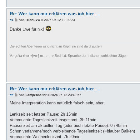
Re: Wer kann mir erklären was ich hier ....
B
#4
von
HildeEVO
»
2026-05-12 19:20:23
e
i
Danke Uwe für nix!
t
r
a
g
Die echten Abenteuer sind nicht im Kopf, sie sind da draußen!
Ve-ge'ta-ri-er <[ve-] m.; s-, -> Bed. i.d. Sprache der Indianer, schlechter Jäger
Re: Wer kann mir erklären was ich hier ....
B
#5
von
Lampenhalter
»
2026-05-12 23:40:57
e
i
Meine Interpretation kann natürlich falsch sein, aber:
t
r
a
Lenkzeit seit letzter Pause: 2h 15min
g
Verbrauchte Tageslenkzeit insgesamt: 3h 11min
Pausenzeit am aktuellen Tag (oder auch letzte Pause): 0h 48min
Schon verfahrene/noch verbleibende Tageslenkzeit (=blauber Balken)
Verbrauchte Wochenlenkzeit: 7h 20min