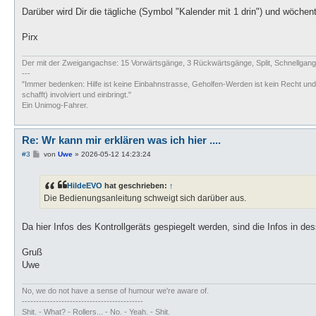
g
Darüber wird Dir die tägliche (Symbol "Kalender mit 1 drin") und wöchent
Pirx
Der mit der Zweigangachse: 15 Vorwärtsgänge, 3 Rückwärtsgänge, Split, Schnellgang, 
---
"Immer bedenken: Hilfe ist keine Einbahnstrasse, Geholfen-Werden ist kein Recht und e
schafft) involviert und einbringt."
Ein Unimog-Fahrer.
Re: Wr kann mir erklären was ich hier ....
B
#3
von
Uwe
»
2026-05-12 14:23:24
e
i
t
HildeEVO
hat geschrieben:
↑
r
a
Die Bedienungsanleitung schweigt sich darüber aus.
g
Da hier Infos des Kontrollgeräts gespiegelt werden, sind die Infos in d
Gruß
Uwe
No, we do not have a sense of humour we're aware of.
-------------------------------------------
Shit. - What? - Rollers... - No. - Yeah. - Shit.