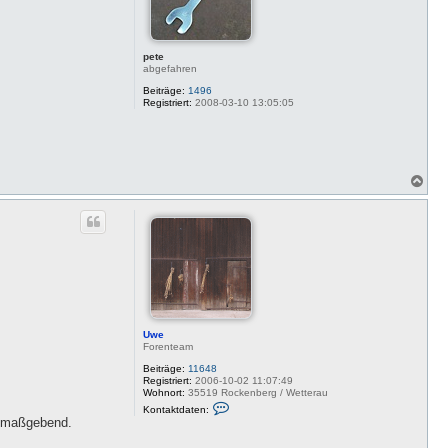
n
pete
abgefahren
Beiträge:
1496
Registriert:
2008-03-10 13:05:05
N
a
c
h
o
b
e
n
Uwe
Forenteam
Beiträge:
11648
Registriert:
2006-10-02 11:07:49
Wohnort:
35519 Rockenberg / Wetterau
K
Kontaktdaten:
o
nd maßgebend.
n
t