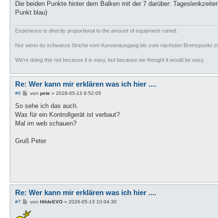
Die beiden Punkte hinter dem Balken mit der 7 darüber: Tageslenkzeit
Punkt blau)
Experience is directly proportional to the amount of equipment ruined.
Nur wenn du schwarze Striche vom Kurvenausgang bis zum nächsten Bremspunkt zieh
We're doing this not because it is easy, but because we thought it would be easy.
Re: Wer kann mir erklären was ich hier ....
B
#6
von
pete
»
2026-05-13 9:52:05
e
i
So sehe ich das auch.
t
Was für ein Kontrollgerät ist verbaut?
r
a
Mal im web schauen?
g
Gruß Peter
Re: Wer kann mir erklären was ich hier ....
B
#7
von
HildeEVO
»
2026-05-13 10:04:30
e
i