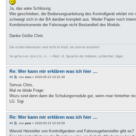
t
r
Ja, das wäre Schlüssig.
a
g
Wie geschrieben, die Bedienungsanleitung des Kontrollgerät erklärt mir 
schweigt sich in der BA darüber komplett aus. Weder Papier noch Intern
Kombiinstrumente der Fahrzeuge nicht Bestandteil des Moduls.
Danke Grüße Chris
Die echten Abenteuer sind nicht im Kopf, sie sind da draußen!
Ve-ge'ta-ri-er <[ve-] m.; s-, -> Bed. i.d. Sprache der Indianer, schlechter Jäger
Re: Wer kann mir erklären was ich hier ....
B
#8
von
sico
»
2026-05-13 10:31:30
e
i
Servus Chris,
t
Mal ne blöde Frage:
r
a
Wozu sind denn dann die Schulungsmodule gut, wenn man hinterher nich
g
LG. Sigi
Re: Wer kann mir erklären was ich hier ....
B
#9
von
pete
»
2026-05-13 10:43:58
e
i
Wieviel Hersteller von Kontrollgeräten und Fahrzeugehersteller gibt es?
t