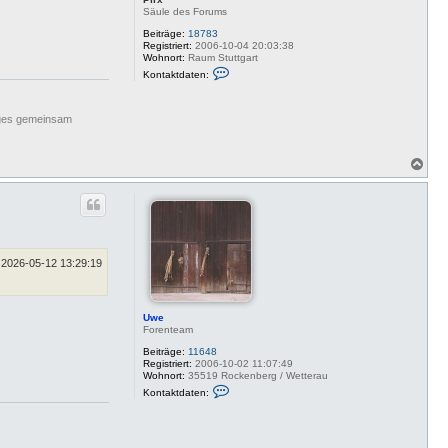
Säule des Forums
Beiträge:
18783
Registriert:
2006-10-04 20:03:38
Wohnort:
Raum Stuttgart
K
Kontaktdaten:
o
n
t
a
niges gemeinsam
k
t
d
N
a
a
t
e
c
n
h
v
o
o
b
n
e
P
n
i
2026-05-12 13:29:19
r
x
Uwe
Forenteam
Beiträge:
11648
Registriert:
2006-10-02 11:07:49
Wohnort:
35519 Rockenberg / Wetterau
K
Kontaktdaten:
o
n
t
a
k