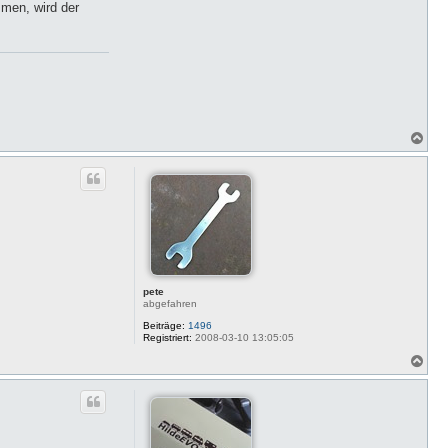
men, wird der
E
V
O
N
a
c
h
o
b
e
n
pete
abgefahren
Beiträge:
1496
Registriert:
2008-03-10 13:05:05
N
a
c
h
o
b
e