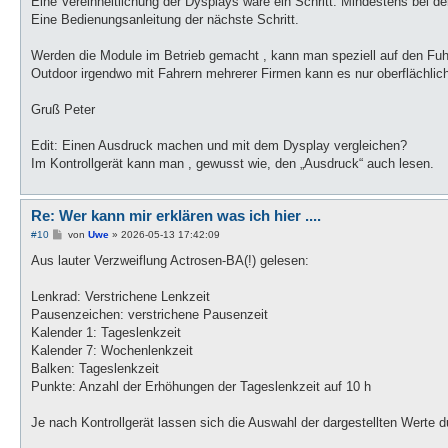
Eine Vereinheitlichung der Dysplays wäre ein Schritt. Mindestens bei d
r
a
Eine Bedienungsanleitung der nächste Schritt.
g
Werden die Module im Betrieb gemacht , kann man speziell auf den Fuh
Outdoor irgendwo mit Fahrern mehrerer Firmen kann es nur oberflächlic
Gruß Peter
Edit: Einen Ausdruck machen und mit dem Dysplay vergleichen?
Im Kontrollgerät kann man , gewusst wie, den „Ausdruck“ auch lesen.
Re: Wer kann mir erklären was ich hier ....
B
#10
von
Uwe
»
2026-05-13 17:42:09
e
i
Aus lauter Verzweiflung Actrosen-BA(!) gelesen:
t
r
a
Lenkrad: Verstrichene Lenkzeit
g
Pausenzeichen: verstrichene Pausenzeit
Kalender 1: Tageslenkzeit
Kalender 7: Wochenlenkzeit
Balken: Tageslenkzeit
Punkte: Anzahl der Erhöhungen der Tageslenkzeit auf 10 h
Je nach Kontrollgerät lassen sich die Auswahl der dargestellten Werte