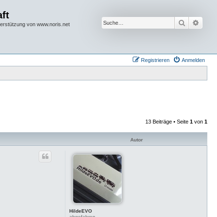
ft
Suche
Erwei
terstützung von www.noris.net
Registrieren
Anmelden
13 Beiträge • Seite
1
von
1
Autor
HildeEVO
abgefahren