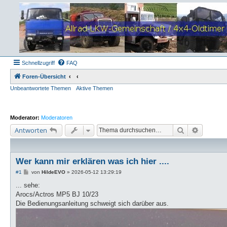
Schnellzugriff
FAQ
Foren-Übersicht
Unbeantwortete Themen
Aktive Themen
Moderator:
Moderatoren
Suche
Erweiter
Antworten
Wer kann mir erklären was ich hier ....
B
#1
von
HildeEVO
»
2026-05-12 13:29:19
e
i
... sehe:
t
Arocs/Actros MP5 BJ 10/23
r
a
Die Bedienungsanleitung schweigt sich darüber aus.
g