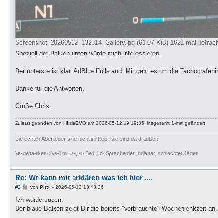
Screenshot_20260512_132514_Gallery.jpg (61.07 KiB) 1621 mal betrach
Speziell der Balken unten würde mich interessieren.
Der unterste ist klar. AdBlue Füllstand. Mit geht es um die Tachografeni
Danke für die Antworten.
Grüße Chris
Zuletzt geändert von
HildeEVO
am 2026-05-12 19:19:35, insgesamt 1-mal geändert.
Die echten Abenteuer sind nicht im Kopf, sie sind da draußen!
Ve-ge'ta-ri-er <[ve-] m.; s-, -> Bed. i.d. Sprache der Indianer, schlechter Jäger
Re: Wr kann mir erklären was ich hier ....
B
#2
von
Pirx
»
2026-05-12 13:43:26
e
i
Ich würde sagen:
t
Der blaue Balken zeigt Dir die bereits "verbrauchte" Wochenlenkzeit an.
r
a