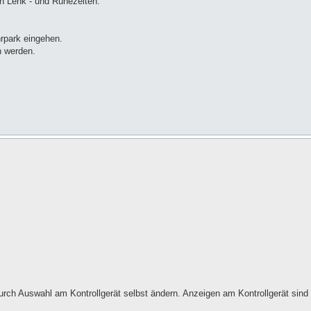
en Lenk - und Ruhezeiten.
rpark eingehen.
h werden.
 durch Auswahl am Kontrollgerät selbst ändern. Anzeigen am Kontrollgerät si