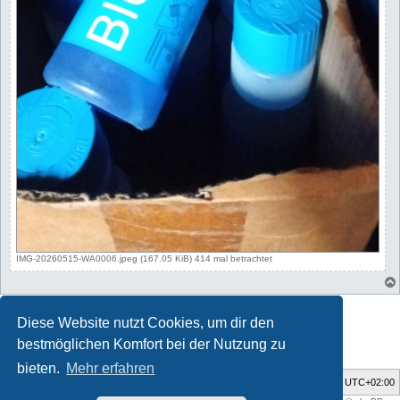
IMG-20260515-WA0006.jpeg (167.05 KiB) 414 mal betrachtet
Antworten
Diese Website nutzt Cookies, um dir den
1 Beitrag • Seite
1
von
1
bestmöglichen Komfort bei der Nutzung zu
bieten.
Mehr erfahren
Foren-Übersicht
Alle Zeiten sind
UTC+02:00