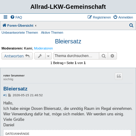
Allrad-LKW-Gemeinschaft
FAQ
Registrieren
Anmelden
S
Foren-Übersicht
Unbeantwortete Themen
Aktive Themen
u
Bleiersatz
c
h
Moderatoren:
Kami
,
Moderatoren
e
Suche
Erweiterte 
Antworten
1 Beitrag • Seite
1
von
1
roter brummer
süchtig
Bleiersatz
B
#1
2026-05-15 21:46:52
e
i
Hallo,
t
Ich habe einige Dosen Bleiersatz, die unnötig Raum im Regal einnehmen.
r
a
Wer Verwendung dafür hat, möge sich melden. Wir werden uns einig.
g
Viele Grüße
Daniel
DATEIANHÄNGE