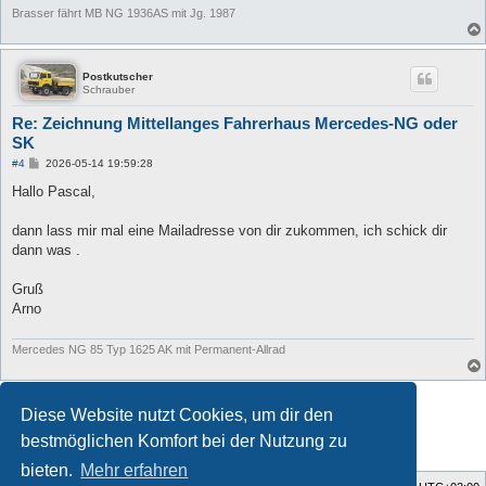
Brasser fährt MB NG 1936AS mit Jg. 1987
Postkutscher
Schrauber
Re: Zeichnung Mittellanges Fahrerhaus Mercedes-NG oder
SK
B
#4
2026-05-14 19:59:28
e
i
Hallo Pascal,
t
r
a
dann lass mir mal eine Mailadresse von dir zukommen, ich schick dir
g
dann was .
Gruß
Arno
Mercedes NG 85 Typ 1625 AK mit Permanent-Allrad
Antworten
Diese Website nutzt Cookies, um dir den
4 Beiträge • Seite
1
von
1
bestmöglichen Komfort bei der Nutzung zu
bieten.
Mehr erfahren