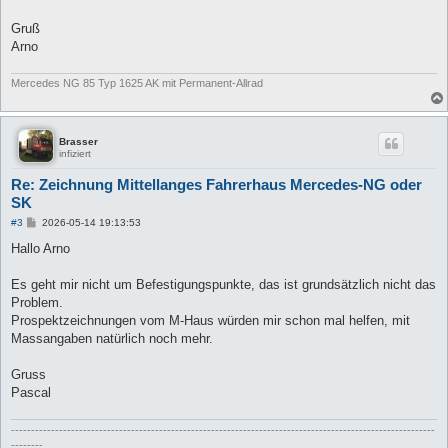
Gruß
Arno
Mercedes NG 85 Typ 1625 AK mit Permanent-Allrad
Brasser
infiziert
Re: Zeichnung Mittellanges Fahrerhaus Mercedes-NG oder
SK
B
#3
2026-05-14 19:13:53
e
i
Hallo Arno
t
r
a
Es geht mir nicht um Befestigungspunkte, das ist grundsätzlich nicht das
g
Problem.
Prospektzeichnungen vom M-Haus würden mir schon mal helfen, mit
Massangaben natürlich noch mehr.
Gruss
Pascal
----------------------------------------------------------------------------------------------------------
--------