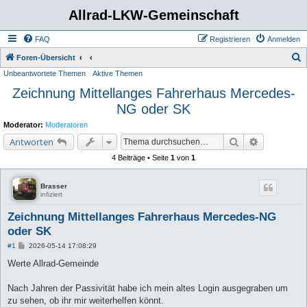
Allrad-LKW-Gemeinschaft
FAQ
Registrieren
Anmelden
S
Foren-Übersicht
Unbeantwortete Themen
Aktive Themen
u
Zeichnung Mittellanges Fahrerhaus Mercedes-
c
NG oder SK
h
e
Moderator:
Moderatoren
Suche
Erweiterte 
Antworten
4 Beiträge • Seite
1
von
1
Brasser
infiziert
Zeichnung Mittellanges Fahrerhaus Mercedes-NG
oder SK
B
#1
2026-05-14 17:08:29
e
i
Werte Allrad-Gemeinde
t
r
a
Nach Jahren der Passivität habe ich mein altes Login ausgegraben um
g
zu sehen, ob ihr mir weiterhelfen könnt.