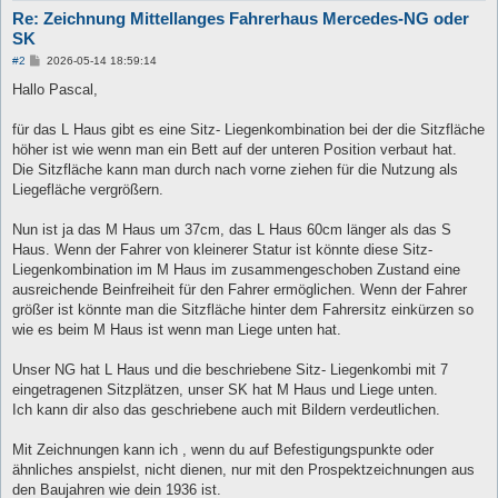
Re: Zeichnung Mittellanges Fahrerhaus Mercedes-NG oder
SK
B
#2
2026-05-14 18:59:14
e
i
Hallo Pascal,
t
r
a
für das L Haus gibt es eine Sitz- Liegenkombination bei der die Sitzfläche
g
höher ist wie wenn man ein Bett auf der unteren Position verbaut hat.
Die Sitzfläche kann man durch nach vorne ziehen für die Nutzung als
Liegefläche vergrößern.
Nun ist ja das M Haus um 37cm, das L Haus 60cm länger als das S
Haus. Wenn der Fahrer von kleinerer Statur ist könnte diese Sitz-
Liegenkombination im M Haus im zusammengeschoben Zustand eine
ausreichende Beinfreiheit für den Fahrer ermöglichen. Wenn der Fahrer
größer ist könnte man die Sitzfläche hinter dem Fahrersitz einkürzen so
wie es beim M Haus ist wenn man Liege unten hat.
Unser NG hat L Haus und die beschriebene Sitz- Liegenkombi mit 7
eingetragenen Sitzplätzen, unser SK hat M Haus und Liege unten.
Ich kann dir also das geschriebene auch mit Bildern verdeutlichen.
Mit Zeichnungen kann ich , wenn du auf Befestigungspunkte oder
ähnliches anspielst, nicht dienen, nur mit den Prospektzeichnungen aus
den Baujahren wie dein 1936 ist.