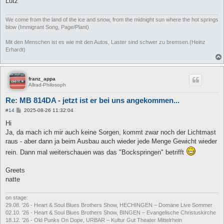
Lutz
We come from the land of the ice and snow, from the midnight sun where the hot springs
blow (Immigrant Song, Page/Plant)
Mit den Menschen ist es wie mit den Autos, Laster sind schwer zu bremsen.(Heinz
Erhardt)
franz_appa
Allrad-Philosoph
Re: MB 814DA - jetzt ist er bei uns angekommen...
B
#14
2025-08-26 11:32:04
e
i
Hi
t
Ja, da mach ich mir auch keine Sorgen, kommt zwar noch der Lichtmast
r
a
raus - aber dann ja beim Ausbau auch wieder jede Menge Gewicht wieder
g
rein. Dann mal weiterschauen was das "Bockspringen" betrifft
Greets
natte
on stage:
29.08. '26 - Heart & Soul Blues Brothers Show, HECHINGEN – Domäne Live Sommer
02.10. '26 - Heart & Soul Blues Brothers Show, BINGEN – Evangelische Christuskirche
18.12. '26 - Old Punks On Dope, URBAR – Kultur Gut Theater Mittelrhein