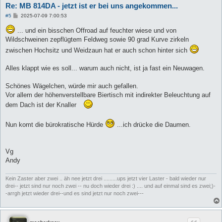
Re: MB 814DA - jetzt ist er bei uns angekommen...
B
#5
2025-07-09 7:00:53
e
i
... und ein bisschen Offroad auf feuchter wiese und von
t
Wildschweinen zepflügtem Feldweg sowie 90 grad Kurve zirkeln
r
a
zwischen Hochsitz und Weidzaun hat er auch schon hinter sich
g
Alles klappt wie es soll... warum auch nicht, ist ja fast ein Neuwagen.
Schönes Wägelchen, würde mir auch gefallen.
Vor allem der höhenverstellbare Biertisch mit indirekter Beleuchtung auf
dem Dach ist der Knaller
Nun komt die bürokratische Hürde
...ich drücke die Daumen.
Vg
Andy
Kein Zaster aber zwei .. äh nee jetzt drei .........ups jetzt vier Laster - bald wieder nur
drei-- jetzt sind nur noch zwei -- nu doch wieder drei :) .... und auf einmal sind es zwei;)-
-arrgh jetzt wieder drei--und es sind jetzt nur noch zwei---