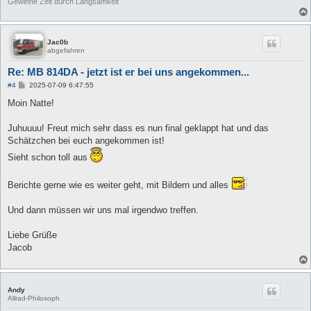
Gewinne Zeit durch Langsamkeit
Jac0b
abgefahren
Re: MB 814DA - jetzt ist er bei uns angekommen...
B
#4
2025-07-09 6:47:55
e
i
Moin Natte!
t
r
a
Juhuuuu! Freut mich sehr dass es nun final geklappt hat und das
g
Schätzchen bei euch angekommen ist!
Sieht schon toll aus
Berichte gerne wie es weiter geht, mit Bildern und alles
Und dann müssen wir uns mal irgendwo treffen.
Liebe Grüße
Jacob
Andy
Allrad-Philosoph