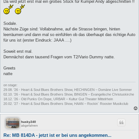
Da wird jetzt erst mal ein großes Stück für Kumpel Andy abgeschnitten !!
Sodale.
Nächste Züge sind: Vollabnahme, auf die Strasse bringen, hinten
leerräumen und dann mal so einfühlen ob das überhaupt das richtige Auto
für uns ist (erster Eindruck: JAAA ....)
Soweit erst mal.
Demnächst dann tausend Fragen vom T2/Vario Dummy natte.
Greets
natte
on stage:
29.08. '26 - Heart & Soul Blues Brothers Show, HECHINGEN – Domäne Live Sommer
02.10. '26 - Heart & Soul Blues Brothers Show, BINGEN – Evangelische Christuskirche
18.12. '26 - Old Punks On Dope, URBAR – Kultur Gut Theater Mittelrhein
20.02. '27 - Heart & Soul Blues Brothers Show, HAAN – Rockin´ Rooster Musikclub
husky240
abgefahren
Re: MB 814DA - jetzt ist er bei uns angekommen...