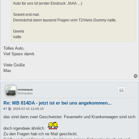
Auto für uns ist (erster Eindruck: JAAA ....)
Soweit erst mal.
Demnächst dann tausend Fragen vom T2/Vario Dummy natte.
Greets
natte
Tolles Auto,
Viel Spass damit.
Viele Grüße
Max
rennmaus
Schrauber
Re: MB 814DA - jetzt ist er bei uns angekommen...
B
#7
2025-07-10 13:05:15
e
i
das sind dann zwei Geschwister: Feuerwehr und Krankenwagen sind sich
t
r
a
doch irgendwie ähnlich
g
Zu den Fragen hab ich ne Mail geschickt.