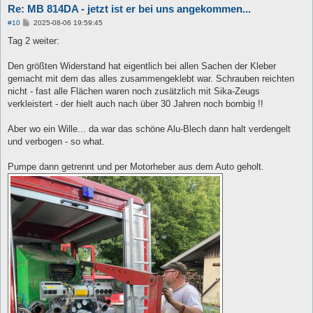
Re: MB 814DA - jetzt ist er bei uns angekommen...
B
#10
2025-08-06 19:59:45
e
i
Tag 2 weiter:
t
r
a
Den größten Widerstand hat eigentlich bei allen Sachen der Kleber
g
gemacht mit dem das alles zusammengeklebt war. Schrauben reichten
nicht - fast alle Flächen waren noch zusätzlich mit Sika-Zeugs
verkleistert - der hielt auch nach über 30 Jahren noch bombig !!
Aber wo ein Wille... da war das schöne Alu-Blech dann halt verdengelt
und verbogen - so what.
Pumpe dann getrennt und per Motorheber aus dem Auto geholt.