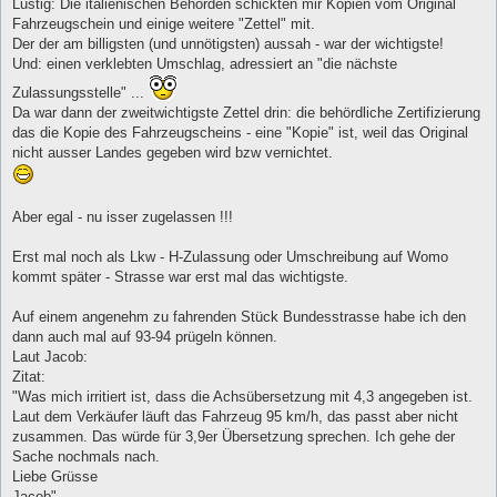
Lustig: Die italienischen Behörden schickten mir Kopien vom Original
Fahrzeugschein und einige weitere "Zettel" mit.
Der der am billigsten (und unnötigsten) aussah - war der wichtigste!
Und: einen verklebten Umschlag, adressiert an "die nächste
Zulassungsstelle" ...
Da war dann der zweitwichtigste Zettel drin: die behördliche Zertifizierung
das die Kopie des Fahrzeugscheins - eine "Kopie" ist, weil das Original
nicht ausser Landes gegeben wird bzw vernichtet.
Aber egal - nu isser zugelassen !!!
Erst mal noch als Lkw - H-Zulassung oder Umschreibung auf Womo
kommt später - Strasse war erst mal das wichtigste.
Auf einem angenehm zu fahrenden Stück Bundesstrasse habe ich den
dann auch mal auf 93-94 prügeln können.
Laut Jacob:
Zitat:
"Was mich irritiert ist, dass die Achsübersetzung mit 4,3 angegeben ist.
Laut dem Verkäufer läuft das Fahrzeug 95 km/h, das passt aber nicht
zusammen. Das würde für 3,9er Übersetzung sprechen. Ich gehe der
Sache nochmals nach.
Liebe Grüsse
Jacob"