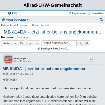
Allrad-LKW-Gemeinschaft
FAQ
Registrieren
Anmelden
S
Foren-Übersicht
Unbeantwortete Themen
Aktive Themen
u
MB 814DA - jetzt ist er bei uns angekommen...
c
h
Moderator:
Moderatoren
e
Suche
Erweiterte 
Antworten
27 Beiträge • Seite
1
von
1
franz_appa
Allrad-Philosoph
MB 814DA - jetzt ist er bei uns angekommen...
B
#1
2025-07-08 22:37:13
e
i
Hallö Hallö
t
r
a
Ich muss jetzt mal hier nen neuen Fred fürs neue Auto aufmachen.
g
Nachdem sich Jacob dazu entschieden hatte seinen 814D zu behalten
und den von ihm ergatterten 814DA weiterzureichen - haben wir nicht