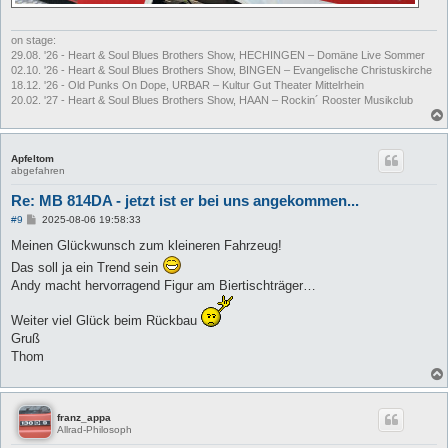
on stage:
29.08. '26 - Heart & Soul Blues Brothers Show, HECHINGEN – Domäne Live Sommer
02.10. '26 - Heart & Soul Blues Brothers Show, BINGEN – Evangelische Christuskirche
18.12. '26 - Old Punks On Dope, URBAR – Kultur Gut Theater Mittelrhein
20.02. '27 - Heart & Soul Blues Brothers Show, HAAN – Rockin´ Rooster Musikclub
Apfeltom
abgefahren
Re: MB 814DA - jetzt ist er bei uns angekommen...
B
#9
2025-08-06 19:58:33
e
i
Meinen Glückwunsch zum kleineren Fahrzeug!
t
Das soll ja ein Trend sein
r
a
Andy macht hervorragend Figur am Biertischträger…
g
Weiter viel Glück beim Rückbau
Gruß
Thom
franz_appa
Allrad-Philosoph