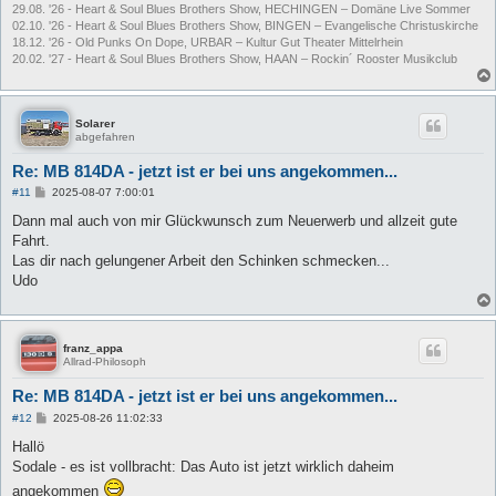
29.08. '26 - Heart & Soul Blues Brothers Show, HECHINGEN – Domäne Live Sommer
02.10. '26 - Heart & Soul Blues Brothers Show, BINGEN – Evangelische Christuskirche
18.12. '26 - Old Punks On Dope, URBAR – Kultur Gut Theater Mittelrhein
20.02. '27 - Heart & Soul Blues Brothers Show, HAAN – Rockin´ Rooster Musikclub
Solarer
abgefahren
Re: MB 814DA - jetzt ist er bei uns angekommen...
B
#11
2025-08-07 7:00:01
e
i
Dann mal auch von mir Glückwunsch zum Neuerwerb und allzeit gute
t
Fahrt.
r
a
Las dir nach gelungener Arbeit den Schinken schmecken...
g
Udo
franz_appa
Allrad-Philosoph
Re: MB 814DA - jetzt ist er bei uns angekommen...
B
#12
2025-08-26 11:02:33
e
i
Hallö
t
Sodale - es ist vollbracht: Das Auto ist jetzt wirklich daheim
r
a
angekommen