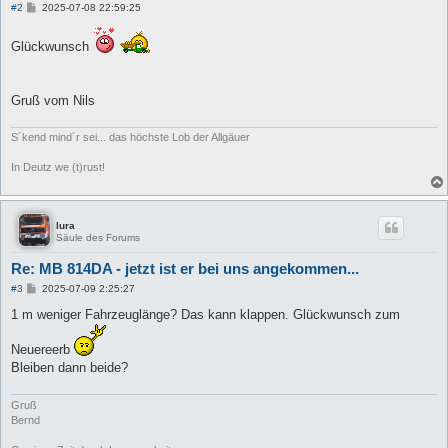
B
#2
2025-07-08 22:59:25
e
i
t
Glückwunsch
r
a
g
Gruß vom Nils
S´kend mind´r sei... das höchste Lob der Allgäuer
In Deutz we (t)rust!
lura
Säule des Forums
Re: MB 814DA - jetzt ist er bei uns angekommen...
B
#3
2025-07-09 2:25:27
e
i
1 m weniger Fahrzeuglänge? Das kann klappen. Glückwunsch zum
t
r
Neuereerb
a
g
Bleiben dann beide?
Gruß
Bernd