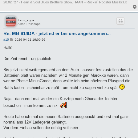
20.02. '27 - Heart & Soul Blues Brothers Show, HAAN – Rockin´ Rooster Musikclub
franz_appa
Allrad-Philosoph
Re: MB 814DA - jetzt ist er bei uns angekommen...
B
#15
2026-04-21 16:00:56
e
i
Hallö
t
r
a
Die Zeit rennt - unglaublich...
g
Bis jetzt nicht weitergemacht an dem Auto - ausser festzustellen das die
Batterien platt waren nachdem wir 2 Monate gen Marokko waren, dann
war ne Phase MinusGrade, dann wollte ich beim nächsten Plusgrad die
Batts laden - scheinbar zu spät - um nicht zu sagen viel zu spät
Naja - dann erst mal wieder ein Kurztrip nach Ghana die Tochter
besuchen - man kommt zu nix
Heute habe ich mal die neuen Batterien ausgepackt und erst mal ganz
normal ans 12V Ladegerät gehängt.
Vor dem Einbau sollen die richtig voll sein.