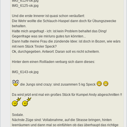
IMG_6124-ok.jpg
IMG_6125-ok.jpg
Und die erste Innerer ist quasi schon veräußert:
Die Wehr wollte die Schlauch-Haspel dann doch für Übungszwecke
behalten.
Hatte mich angefragt - ich: ist kein Problem behaltet das Ding!
Gegenfrage was sie mir/uns gutes tun könnten...
Dann hatte meine Frau die zündende Idee: ist doch in Bozen, wie wärs
mit nem Stück Tiroler Speck?
Ok, durchgegeben. Antwort: Daran soll es nicht scheitern.
Hinter dem einen Rollladen verbarg sich dann dieses:
IMG_6143-ok.jpg
die Jungs sind crazy: sind zusammen 5 kg Speck
Da wird jetzt erst mal ein großes Stück für Kumpel Andy abgeschnitten !!
Sodale.
Nächste Züge sind: Vollabnahme, auf die Strasse bringen, hinten
leerräumen und dann mal so einfühlen ob das überhaupt das richtige