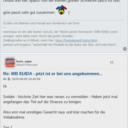
Grüße und viel Spass! von der kleinen grünen Schnecke (auch rot und
grün passt sehr gut zusammen
)
Grüße von Martina und Harald aus Kendenich am Dom
---
rennmaus ist der alte Name vom A2, die "Kleine grüne Schnecke" (MB 609D) rennt
weniger, sieht dafür mehr durch die große Scheibe.
Zwillingsreifen ist 4-Wheel, mehr hier:
https://freiinderwelt.home.blog/
geklaut und ergänzt: "außerhalb der Eisdiele ist die Natur der Star, nicht die Karre"
franz_appa
Allrad-Philosoph
Re: MB 814DA - jetzt ist er bei uns angekommen...
B
#8
2025-08-06 19:40:09
e
i
Hi
t
r
a
Sodale - höchste Zeit hier was neues zu vermelden - Haben jetzt mal
g
angefangen das Teil auf die Strasse zu bringen.
Also erst mal unnötiges Gewicht raus und klar machen für die
Vollabnahme.
Tag 1