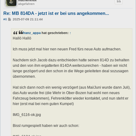
macherknox
abgefahren
Re: MB 814DA - jetzt ist er bei uns angekommen...
B
#6
2025-07-09 21:11:44
e
i
t
franz_appa
hat geschrieben:
↑
r
a
Hallö Hallö
g
Ich muss jetzt mal hier nen neuen Fred fürs neue Auto aufmachen.
Nachdem sich Jacob dazu entschieden hatte seinen 814D zu behalten
und den von ihm ergatterten 814DA weiterzureichen - haben wir nicht
lange gezögert und den schon in die Wege geleiteten deal sozusagen
übernommen.
Hat sich dann noch ein wenig verzögert (aus Mai/Juni wurde dann Juli),
das Auto wurde frei (die Wehr in Ober-Bozen hat wohl nen neues
Fahrzeug bekommen), Fehrenkötter wieder kontaktet, und nun steht er
hier (erst mal bei nem guten Kumpel)
IMG_6116-ok.jpg
Bissl rumgespielt haben wir auch schon: