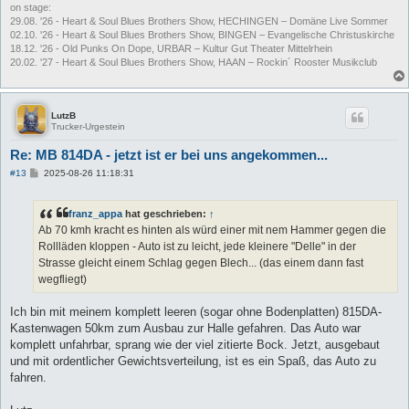
on stage:
29.08. '26 - Heart & Soul Blues Brothers Show, HECHINGEN – Domäne Live Sommer
02.10. '26 - Heart & Soul Blues Brothers Show, BINGEN – Evangelische Christuskirche
18.12. '26 - Old Punks On Dope, URBAR – Kultur Gut Theater Mittelrhein
20.02. '27 - Heart & Soul Blues Brothers Show, HAAN – Rockin´ Rooster Musikclub
LutzB
Trucker-Urgestein
Re: MB 814DA - jetzt ist er bei uns angekommen...
B
#13
2025-08-26 11:18:31
e
i
t
franz_appa
hat geschrieben:
↑
r
a
Ab 70 kmh kracht es hinten als würd einer mit nem Hammer gegen die
g
Rollläden kloppen - Auto ist zu leicht, jede kleinere "Delle" in der
Strasse gleicht einem Schlag gegen Blech... (das einem dann fast
wegfliegt)
Ich bin mit meinem komplett leeren (sogar ohne Bodenplatten) 815DA-
Kastenwagen 50km zum Ausbau zur Halle gefahren. Das Auto war
komplett unfahrbar, sprang wie der viel zitierte Bock. Jetzt, ausgebaut
und mit ordentlicher Gewichtsverteilung, ist es ein Spaß, das Auto zu
fahren.