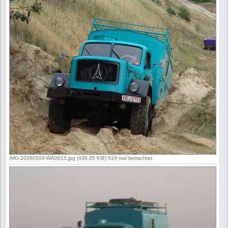
IMG-20260504-WA0015.jpg (436.65 KiB) 519 mal betrachtet