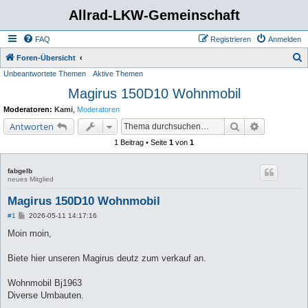
Allrad-LKW-Gemeinschaft
FAQ
Registrieren
Anmelden
S
Foren-Übersicht
Unbeantwortete Themen
Aktive Themen
u
Magirus 150D10 Wohnmobil
c
h
Moderatoren:
Kami
,
Moderatoren
e
Suche
Erweiterte 
Antworten
1 Beitrag • Seite
1
von
1
fabgelb
neues Mitglied
Magirus 150D10 Wohnmobil
B
#1
2026-05-11 14:17:16
e
i
Moin moin,
t
r
a
Biete hier unseren Magirus deutz zum verkauf an.
g
Wohnmobil Bj1963
Diverse Umbauten.