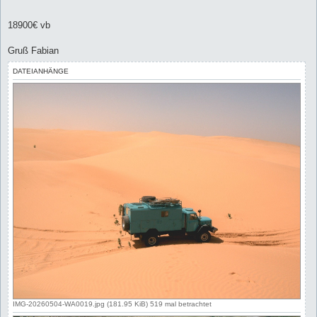
18900€ vb
Gruß Fabian
DATEIANHÄNGE
IMG-20260504-WA0019.jpg (181.95 KiB) 519 mal betrachtet