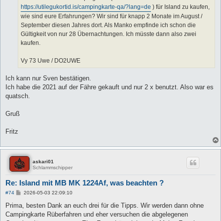
https://utilegukortid.is/campingkarte-qa/?lang=de
) für Island zu kaufen,
wie sind eure Erfahrungen? Wir sind für knapp 2 Monate im August /
September diesen Jahres dort. Als Manko empfinde ich schon die
Gültigkeit von nur 28 Übernachtungen. Ich müsste dann also zwei
kaufen.
Vy 73 Uwe / DO2UWE
Ich kann nur Sven bestätigen.
Ich habe die 2021 auf der Fähre gekauft und nur 2 x benutzt. Also war es
quatsch.
Gruß
Fritz
askari01
Schlammschipper
Re: Island mit MB MK 1224Af, was beachten ?
B
#74
2026-05-03 22:09:10
e
i
Prima, besten Dank an euch drei für die Tipps. Wir werden dann ohne
t
Campingkarte Rüberfahren und eher versuchen die abgelegenen
r