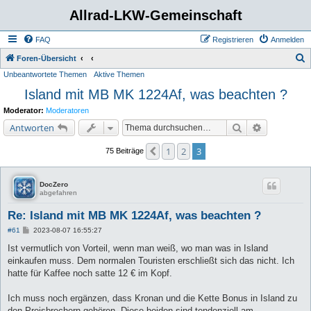
Allrad-LKW-Gemeinschaft
FAQ
Registrieren
Anmelden
S
Foren-Übersicht
Unbeantwortete Themen
Aktive Themen
u
Island mit MB MK 1224Af, was beachten ?
c
h
Moderator:
Moderatoren
e
Suche
Erweiterte 
Antworten
1
2
3
Vorherige
75 Beiträge
DocZero
abgefahren
Re: Island mit MB MK 1224Af, was beachten ?
B
#61
2023-08-07 16:55:27
e
i
Ist vermutlich von Vorteil, wenn man weiß, wo man was in Island
t
einkaufen muss. Dem normalen Touristen erschließt sich das nicht. Ich
r
a
hatte für Kaffee noch satte 12 € im Kopf.
g
Ich muss noch ergänzen, dass Kronan und die Kette Bonus in Island zu
den Preisbrechern gehören. Diese beiden sind tendenziell am