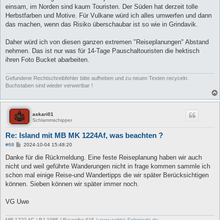
einsam, im Norden sind kaum Touristen. Der Süden hat derzeit tolle
Herbstfarben und Motive. Für Vulkane würd ich alles umwerfen und dann
das machen, wenn das Risiko überschaubar ist so wie in Grindavik.
Daher würd ich von diesen ganzen extremen "Reiseplanungen" Abstand
nehmen. Das ist nur was für 14-Tage Pauschaltouristen die hektisch
ihren Foto Bucket abarbeiten.
Gefundene Rechtschreibfehler bitte aufheben und zu neuen Texten recyceln.
Buchstaben sind wieder verwertbar !
askari01
Schlammschipper
Re: Island mit MB MK 1224Af, was beachten ?
B
#68
2024-10-04 15:48:20
e
i
Danke für die Rückmeldung. Eine feste Reiseplanung haben wir auch
t
nicht und weil geführte Wanderungen nicht in frage kommen sammle ich
r
a
schon mal einige Reise-und Wandertipps die wir später Berücksichtigen
g
können. Sieben können wir später immer noch.
VG Uwe
MB 1222 AF / BJ 1985 / Baureihe 615 /
www.schlei-Schmiede.de