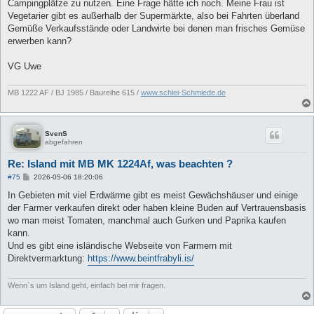
a
Campingplätze zu nutzen. Eine Frage hätte ich noch. Meine Frau ist
g
Vegetarier gibt es außerhalb der Supermärkte, also bei Fahrten überland
Gemüße Verkaufsstände oder Landwirte bei denen man frisches Gemüse
erwerben kann?
VG Uwe
MB 1222 AF / BJ 1985 / Baureihe 615 /
www.schlei-Schmiede.de
SvenS
abgefahren
Re: Island mit MB MK 1224Af, was beachten ?
B
#75
2026-05-06 18:20:06
e
i
In Gebieten mit viel Erdwärme gibt es meist Gewächshäuser und einige
t
der Farmer verkaufen direkt oder haben kleine Buden auf Vertrauensbasis
r
a
wo man meist Tomaten, manchmal auch Gurken und Paprika kaufen
g
kann.
Und es gibt eine isländische Webseite von Farmern mit
Direktvermarktung:
https://www.beintfrabyli.is/
Wenn´s um Island geht, einfach bei mir fragen.