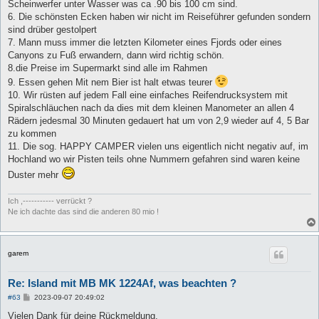
Scheinwerfer unter Wasser was ca .90 bis 100 cm sind.
6. Die schönsten Ecken haben wir nicht im Reiseführer gefunden sondern
sind drüber gestolpert
7. Mann muss immer die letzten Kilometer eines Fjords oder eines
Canyons zu Fuß erwandern, dann wird richtig schön.
8.die Preise im Supermarkt sind alle im Rahmen
9. Essen gehen Mit nem Bier ist halt etwas teurer
10. Wir rüsten auf jedem Fall eine einfaches Reifendrucksystem mit
Spiralschläuchen nach da dies mit dem kleinen Manometer an allen 4
Rädern jedesmal 30 Minuten gedauert hat um von 2,9 wieder auf 4, 5 Bar
zu kommen
11. Die sog. HAPPY CAMPER vielen uns eigentlich nicht negativ auf, im
Hochland wo wir Pisten teils ohne Nummern gefahren sind waren keine
Duster mehr
Ich ,----------- verrückt ?
Ne ich dachte das sind die anderen 80 mio !
garem
Re: Island mit MB MK 1224Af, was beachten ?
B
#63
2023-09-07 20:49:02
e
i
Vielen Dank für deine Rückmeldung.