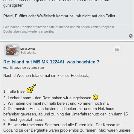
günstigsten.
Pferd, Puffins oder Walfleisch kommt bei mir nicht auf den Teller.
Gefundene Rechtschreibfehler bitte aufheben und zu neuen Texten recyceln.
Buchstaben sind wieder verwertbar !
M+M-Woki
Selbstlenker
Re: Island mit MB MK 1224Af, was beachten ?
B
#62
2023-09-07 20:15:20
e
i
Nach 3 Wochen Island mal ein kleines Feedback,
t
r
a
g
1. Tolle Insel
2. Lecker Lamm - den Rest haben wir ausgelassen
3. Wir haben die Insel nur halb bereist und kommen noch mal
4. Die meisten Hochlandpisten sind locker mit unsrem Holzhaus
befahrbar gewesen, ab und zu hing der Unterfahrschutz den ich dann 15
cm hoch gesetzt habe.
5. Es war ein trockener Sommer und alle Furten inkl. Der Krossa im
Godalnd zu der Berghütte waren problemlos zu fahren. Max waren unsere