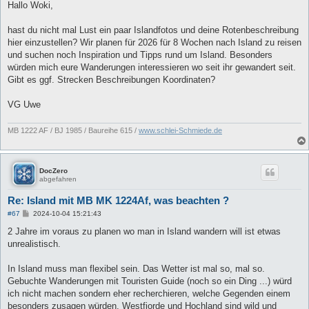
Hallo Woki,
hast du nicht mal Lust ein paar Islandfotos und deine Rotenbeschreibung
hier einzustellen? Wir planen für 2026 für 8 Wochen nach Island zu reisen
und suchen noch Inspiration und Tipps rund um Island. Besonders
würden mich eure Wanderungen interessieren wo seit ihr gewandert seit.
Gibt es ggf. Strecken Beschreibungen Koordinaten?
VG Uwe
MB 1222 AF / BJ 1985 / Baureihe 615 /
www.schlei-Schmiede.de
DocZero
abgefahren
Re: Island mit MB MK 1224Af, was beachten ?
B
#67
2024-10-04 15:21:43
e
i
2 Jahre im voraus zu planen wo man in Island wandern will ist etwas
t
unrealistisch.
r
a
g
In Island muss man flexibel sein. Das Wetter ist mal so, mal so.
Gebuchte Wanderungen mit Touristen Guide (noch so ein Ding ...) würd
ich nicht machen sondern eher recherchieren, welche Gegenden einem
besonders zusagen würden. Westfjorde und Hochland sind wild und