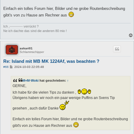
Einfach ein tolles Forum hier, Bilder und ne grobe Routenbeschreibung
gibt's von zu Hause am Rechner aus
Ich ,----------- verrückt ?
Ne ich dachte das sind die anderen 80 mio !
askari01
Schlammschipper
Re: Island mit MB MK 1224Af, was beachten ?
B
#66
2024-10-03 22:05:48
e
i
t
M+M-Woki
hat geschrieben:
↑
r
a
GERNE,
g
Ich habe für die vielen Tips zu danken ,
Übrigens haben wir noch ein paar wenige Puffins an Svens Tip
gesehen , auch dafür Danke
Einfach ein tolles Forum hier, Bilder und ne grobe Routenbeschreibung
gibt's von zu Hause am Rechner aus