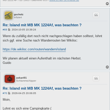
gscholz
infiziert
Re: Island mit MB MK 1224Af, was beachten ?
B
#69
2024-10-05 10:39:24
e
i
Wenn du zufällig dort noch nicht nachgeschlagen haben solltest, lohnt
t
sich ggf. eine Suche nach Wanderrouten bei Wikiloc:
r
a
g
https://de.wikiloc.com/routen/wandern/island
Wir planen aktuell einen Aufenthalt im nächsten Herbst.
Guido
askari01
Schlammschipper
Re: Island mit MB MK 1224Af, was beachten ?
B
#70
2026-04-25 20:06:05
e
i
Moin,
t
r
a
Lohnt es sich eine Campingkarte (