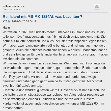
willem van der ziel
Kampfschrauber
Re: Island mit MB MK 1224Af, was beachten ?
B
#72
2026-04-26 10:34:12
e
i
Hallo
t
Wir waren in 2025 vierundhalb monat unterwegs in Island und es ist ein
r
a
tolle welt. Die " massentourismus " bringt doch einige probleme mit. Die
g
natur als toilette benutzen und alles inclusief toiletenpapier liegen lassen.
Wir haben zwei campingkarten völlig benutzt und hat uns auch viel geld
gesparrt. Auch die schiebeturkonzerte haben wir erlebt. Manchmal hat es
und sehr leid getan für die Islander die ihr urlaub auch da verbracht haben
zwichen die kleincamper.
Wir waren da von 7 mai bis 25 september. Wenn man nicht so lange da
ist würde ich sagen : mai-juni oder august - september. Erlebt man auch
die ruhige zeiten . Und dann ist es wirklich schön auf Island zu sein.
Von Reykjavik sind wir erst mal im westen und norden unterwegs
gewesen und haben ganz ganz wenige touristen getroffen. Manchmal
zwei bis fünf auto's am tag.
Ersatzteile und werkzeug hatten wir mit. Unser auspuff hat ein loch und
die halter vom einstiegstreppe war gebrochen. Alles selber repariert weil
es schwierig war jemand zu finden die uns helfen wollte. Unsere
kardanwelle ist auseinander geschoben weil wir unser MB 1222 60 mm
erh:oht hatten.