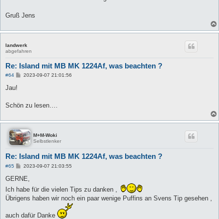
t
r
a
Gruß Jens
g
landwerk
abgefahren
Re: Island mit MB MK 1224Af, was beachten ?
B
#64
2023-09-07 21:01:56
e
i
Jau!
t
r
a
Schön zu lesen….
g
M+M-Woki
Selbstlenker
Re: Island mit MB MK 1224Af, was beachten ?
B
#65
2023-09-07 21:03:55
e
i
GERNE,
t
Ich habe für die vielen Tips zu danken ,
r
a
Übrigens haben wir noch ein paar wenige Puffins an Svens Tip gesehen ,
g
auch dafür Danke