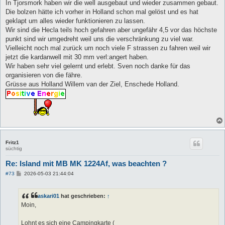
In Tjorsmork haben wir die well ausgebaut und wieder zusammen gebaut.
Die bolzen hätte ich vorher in Holland schon mal gelöst und es hat
geklapt um alles wieder funktionieren zu lassen.
Wir sind die Hecla teils hoch gefahren aber ungefähr 4,5 vor das höchste
punkt sind wir umgedreht weil uns die verschränkung zu viel war.
Vielleicht noch mal zurück um noch viele F strassen zu fahren weil wir
jetzt die kardanwell mit 30 mm verl:angert haben.
Wir haben sehr viel gelernt und erlebt. Sven noch danke für das
organisieren von die fähre.
Grüsse aus Holland Willem van der Ziel, Enschede Holland.
Fritz1
süchtig
Re: Island mit MB MK 1224Af, was beachten ?
B
#73
2026-05-03 21:44:04
e
i
t
askari01
hat geschrieben:
↑
r
a
Moin,
g
Lohnt es sich eine Campingkarte (