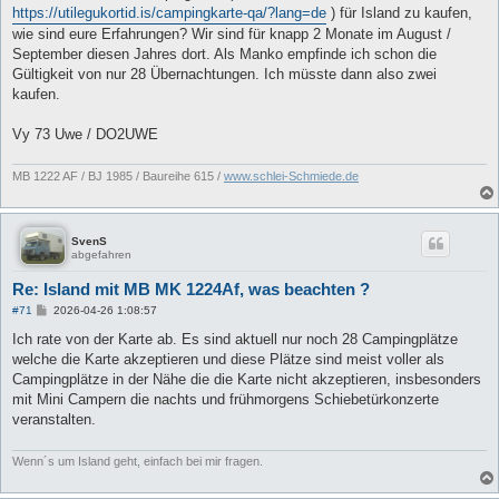
g
https://utilegukortid.is/campingkarte-qa/?lang=de
) für Island zu kaufen,
wie sind eure Erfahrungen? Wir sind für knapp 2 Monate im August /
September diesen Jahres dort. Als Manko empfinde ich schon die
Gültigkeit von nur 28 Übernachtungen. Ich müsste dann also zwei
kaufen.
Vy 73 Uwe / DO2UWE
MB 1222 AF / BJ 1985 / Baureihe 615 /
www.schlei-Schmiede.de
SvenS
abgefahren
Re: Island mit MB MK 1224Af, was beachten ?
B
#71
2026-04-26 1:08:57
e
i
Ich rate von der Karte ab. Es sind aktuell nur noch 28 Campingplätze
t
welche die Karte akzeptieren und diese Plätze sind meist voller als
r
a
Campingplätze in der Nähe die die Karte nicht akzeptieren, insbesonders
g
mit Mini Campern die nachts und frühmorgens Schiebetürkonzerte
veranstalten.
Wenn´s um Island geht, einfach bei mir fragen.