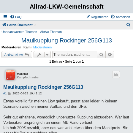
Allrad-LKW-Gemeinschaft
FAQ
Registrieren
Anmelden
S
Foren-Übersicht
Unbeantwortete Themen
Aktive Themen
u
Maulkupplung Rockinger 256G113
c
h
Moderatoren:
Kami
,
Moderatoren
e
Suche
Erweiterte 
Antworten
1 Beitrag • Seite
1
von
1
MarenB
Kampfschrauber
Maulkupplung Rockinger 256G113
B
#1
2026-04-28 19:43:12
e
i
Etwas voreilig für meinen Lkw gekauft, passt aber leider in keinem
t
Szenario zwischen meinen Aufbau und den UFS:
r
a
g
Sehr gut erhaltene, womöglich unbenutzte Kupplung abzugeben. War laut
Vorbesitzer ursprünglich an einem MB Vario verbaut.
Ich hab 200€ bezahlt, aber das war wohl etwas über dem Marktpreis. Bin