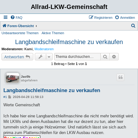
Allrad-LKW-Gemeinschaft
FAQ
Registrieren
Anmelden
S
Foren-Übersicht
Unbeantwortete Themen
Aktive Themen
u
Langbandschleifmaschine zu verkaufen
c
h
Moderatoren:
Kami
,
Moderatoren
e
Suche
Erweiterte 
Antworten
1 Beitrag • Seite
1
von
1
Jac0b
abgefahren
Langbandschleifmaschine zu verkaufen
B
#1
2026-04-28 11:58:13
e
i
Werte Gemeinschaft
t
r
a
Ich habe hier eine Langbandschleifmaschine die nicht mehr benötigt wird.
g
Mit LKWs und deren Ausbauten hat die nur dezent zu tun, aber hier
tummeln sich ja einige Holzwürmer. Und natürlich lässt sie sich auch
prima zum Plattenschleifen für den LKW Ausbau nutzen.