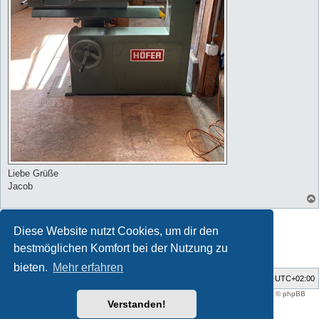
Liebe Grüße
Jacob
Antworten
Diese Website nutzt Cookies, um dir den
1 Beitrag • Seite
1
von
1
bestmöglichen Komfort bei der Nutzung zu
bieten.
Mehr erfahren
Foren-Übersicht
Alle Zeiten sind
UTC+02:00
Style developer by
support forum tricolor
,
Powered by
phpBB
® Forum Software © phpBB
Limited
Verstanden!
Deutsche Übersetzung durch
phpBB.de