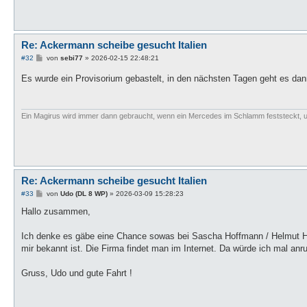
Re: Ackermann scheibe gesucht Italien
B
#32
von
sebi77
»
2026-02-15 22:48:21
e
i
Es wurde ein Provisorium gebastelt, in den nächsten Tagen geht es da
t
r
a
g
Ein Magirus wird immer dann gebraucht, wenn ein Mercedes im Schlamm feststeckt, u
Re: Ackermann scheibe gesucht Italien
B
#33
von
Udo (DL 8 WP)
»
2026-03-09 15:28:23
e
i
Hallo zusammen,
t
r
a
Ich denke es gäbe eine Chance sowas bei Sascha Hoffmann / Helmut 
g
mir bekannt ist. Die Firma findet man im Internet. Da würde ich mal anr
Gruss, Udo und gute Fahrt !