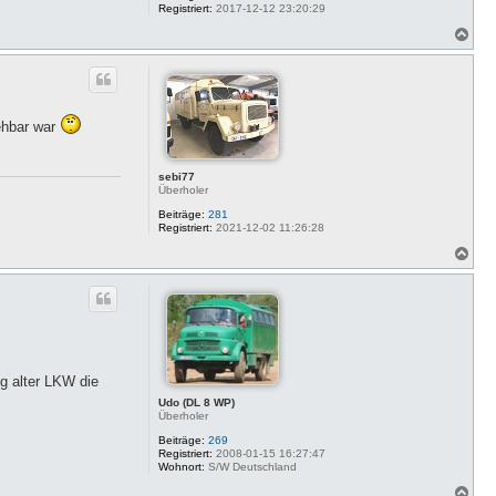
Registriert:
2017-12-12 23:20:29
N
a
c
h
o
b
e
ehbar war
n
sebi77
Überholer
Beiträge:
281
Registriert:
2021-12-02 11:26:28
N
a
c
h
o
b
e
n
 alter LKW die
Udo (DL 8 WP)
Überholer
Beiträge:
269
Registriert:
2008-01-15 16:27:47
Wohnort:
S/W Deutschland
N