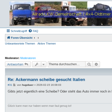
Schnellzugriff
FAQ
Foren-Übersicht
Unbeantwortete Themen
Aktive Themen
Moderator:
Moderatoren
Suche
Erweiter
Antworten
Re: Ackermann scheibe gesucht Italien
B
#31
von
hugobaer
»
2026-02-15 16:08:03
e
i
Gibts jetzt eigentlich eine Scheibe? Oder steht das Auto immer noch in I
t
r
a
g
Glück kann man nur haben wenn man faul genug ist!