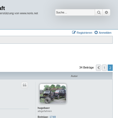
ft
Suche
Erwei
terstützung von www.noris.net
Registrieren
Anmelden
1
2
Vorherige
34 Beiträge
Autor
hugobaer
abgefahren
Beiträge:
1748