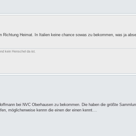
nn Richtung Heimat. In Italien keine chance sowas zu bekommen, was ja abs
nd kein Henschel da ist.
Hoffmann bei NVC Oberhausen zu bekommen. Die haben die größte Sammlung
ufen, möglicherweise kennn die einen der einen kennt....