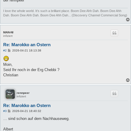
der rennpeer
I love the whole world. It’s such a brilliant place. Boom Dee Ahh Dah. Boom Dee Ahh
Dah. Boom Dee Ahh Dah. Boom Dee Ahh Dah... (Discovery Channel Commercial Song)
MAN-NI
infiziert
Re: Marokko an Ostern
B
#2
2026-04-21 18:13:38
e
i
t
Moin,
r
a
Seid Ihr noch in der Erg Chebbi ?
g
Christian
rennpeer
infiziert
Re: Marokko an Ostern
B
#3
2026-04-21 18:40:32
e
i
… sind schon auf dem Nachhauseweg.
t
r
a
Albert