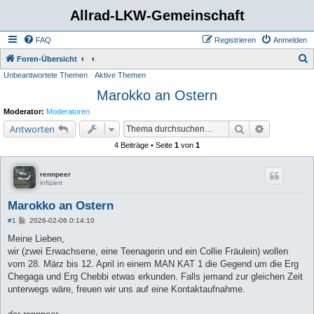
Allrad-LKW-Gemeinschaft
FAQ
Registrieren
Anmelden
S
Foren-Übersicht
Unbeantwortete Themen
Aktive Themen
u
Marokko an Ostern
c
h
Moderator:
Moderatoren
e
Suche
Erweiterte 
Antworten
4 Beiträge • Seite
1
von
1
rennpeer
infiziert
Marokko an Ostern
B
#1
2026-02-06 0:14:10
e
i
Meine Lieben,
t
wir (zwei Erwachsene, eine Teenagerin und ein Collie Fräulein) wollen
r
a
vom 28. März bis 12. April in einem MAN KAT 1 die Gegend um die Erg
g
Chegaga und Erg Chebbi etwas erkunden. Falls jemand zur gleichen Zeit
unterwegs wäre, freuen wir uns auf eine Kontaktaufnahme.