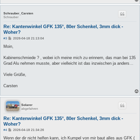
g
Schrauber_Carsten
Schrauber
Re: Kantenwinkel GFK 135°, 80er Schenkel, 3mm dick -
Woher?
B
#3
2026-04-18 21:13:04
e
i
Moin,
t
r
a
Kabinenschmiede ? , wobei ich meine mich zu erinnern, das man bei 135
g
Grad Alu nehmen musste, aber vielleicht ist das inzwischen ja anders…
Viele Grüße,
Carsten
Solarer
abgefahren
Re: Kantenwinkel GFK 135°, 80er Schenkel, 3mm dick -
Woher?
B
#4
2026-04-18 21:34:26
e
i
Wenn der dir nicht helfen kann, ich Kumpel von mir baut alles aus GFK (