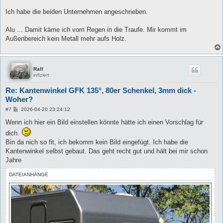
r
a
Ich habe die beiden Unternehmen angeschrieben.
g
Alu ... Damit käme ich vom Regen in die Traufe. Mir kommt im
Außenbereich kein Metall mehr aufs Holz.
Ralf
infiziert
Re: Kantenwinkel GFK 135°, 80er Schenkel, 3mm dick -
Woher?
B
#7
2026-04-20 23:24:12
e
i
Wenn ich hier ein Bild einstellen könnte hätte ich einen Vorschlag für
t
dich.
r
a
Bin da nich so fit, ich bekomm kein Bild eingefügt. Ich habe die
g
Kantenwinkel selbst gebaut. Das geht recht gut und hält bei mir schon
Jahre
DATEIANHÄNGE