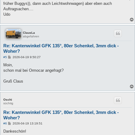
t
früher Buggys)), dann auch Leichtwohnwagen) aber eben auch
r
a
Auftragsachen....
g
Udo
ClausLa
abgefahren
Re: Kantenwinkel GFK 135°, 80er Schenkel, 3mm dick -
Woher?
B
#5
2026-04-19 9:50:27
e
i
Moin,
t
schon mal bei Ormocar angefragt?
r
a
g
Gruß Claus
Oschi
süchtig
Re: Kantenwinkel GFK 135°, 80er Schenkel, 3mm dick -
Woher?
B
#6
2026-04-19 13:19:51
e
i
Dankeschön!
t