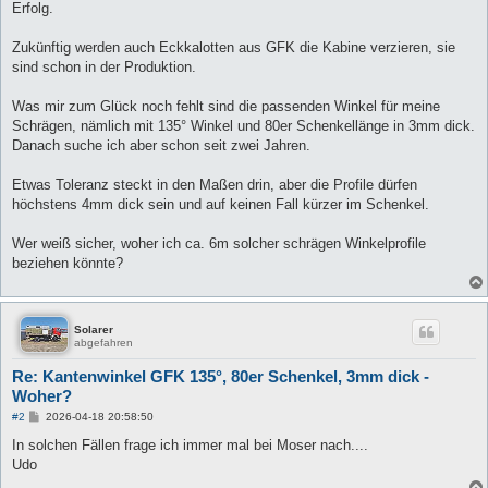
Erfolg.
Zukünftig werden auch Eckkalotten aus GFK die Kabine verzieren, sie
sind schon in der Produktion.
Was mir zum Glück noch fehlt sind die passenden Winkel für meine
Schrägen, nämlich mit 135° Winkel und 80er Schenkellänge in 3mm dick.
Danach suche ich aber schon seit zwei Jahren.
Etwas Toleranz steckt in den Maßen drin, aber die Profile dürfen
höchstens 4mm dick sein und auf keinen Fall kürzer im Schenkel.
Wer weiß sicher, woher ich ca. 6m solcher schrägen Winkelprofile
beziehen könnte?
Solarer
abgefahren
Re: Kantenwinkel GFK 135°, 80er Schenkel, 3mm dick -
Woher?
B
#2
2026-04-18 20:58:50
e
i
In solchen Fällen frage ich immer mal bei Moser nach....
t
Udo
r
a