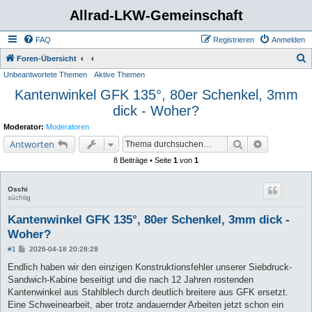
Allrad-LKW-Gemeinschaft
FAQ
Registrieren
Anmelden
S
Foren-Übersicht
Unbeantwortete Themen
Aktive Themen
u
Kantenwinkel GFK 135°, 80er Schenkel, 3mm
c
dick - Woher?
h
e
Moderator:
Moderatoren
Suche
Erweiterte 
Antworten
8 Beiträge • Seite
1
von
1
Oschi
süchtig
Kantenwinkel GFK 135°, 80er Schenkel, 3mm dick -
Woher?
B
#1
2026-04-18 20:28:28
e
i
Endlich haben wir den einzigen Konstruktionsfehler unserer Siebdruck-
t
Sandwich-Kabine beseitigt und die nach 12 Jahren rostenden
r
a
Kantenwinkel aus Stahlblech durch deutlich breitere aus GFK ersetzt.
g
Eine Schweinearbeit, aber trotz andauernder Arbeiten jetzt schon ein