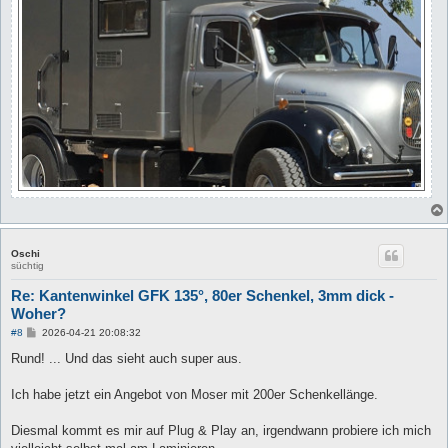
Oschi
süchtig
Re: Kantenwinkel GFK 135°, 80er Schenkel, 3mm dick -
Woher?
B
#8
2026-04-21 20:08:32
e
i
Rund! ... Und das sieht auch super aus.
t
r
a
Ich habe jetzt ein Angebot von Moser mit 200er Schenkellänge.
g
Diesmal kommt es mir auf Plug & Play an, irgendwann probiere ich mich