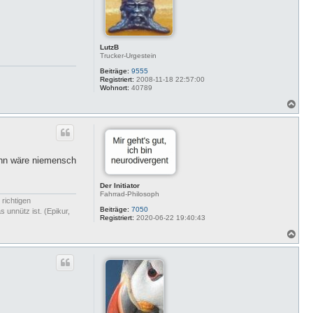
e
n
n
v
o
n
S
LutzB
v
Trucker-Urgestein
e
n
Beiträge:
9555
S
Registriert:
2008-11-18 22:57:00
Wohnort:
40789
N
a
c
h
o
b
Dann wäre niemensch
e
n
Der Initiator
Fahrrad-Philosoph
 richtigen
Beiträge:
7050
 unnütz ist. (Epikur,
Registriert:
2020-06-22 19:40:43
N
a
c
h
o
b
e
n