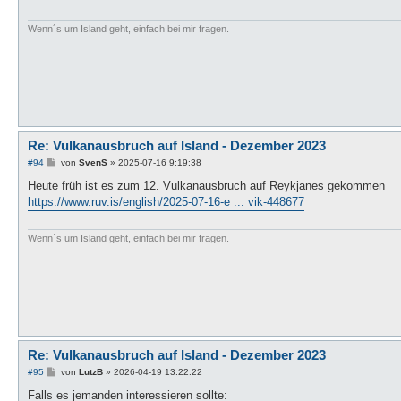
a
g
Wenn´s um Island geht, einfach bei mir fragen.
Re: Vulkanausbruch auf Island - Dezember 2023
B
#94
von
SvenS
»
2025-07-16 9:19:38
e
i
Heute früh ist es zum 12. Vulkanausbruch auf Reykjanes gekommen
t
https://www.ruv.is/english/2025-07-16-e ... vik-448677
r
a
g
Wenn´s um Island geht, einfach bei mir fragen.
Re: Vulkanausbruch auf Island - Dezember 2023
B
#95
von
LutzB
»
2026-04-19 13:22:22
e
i
Falls es jemanden interessieren sollte: