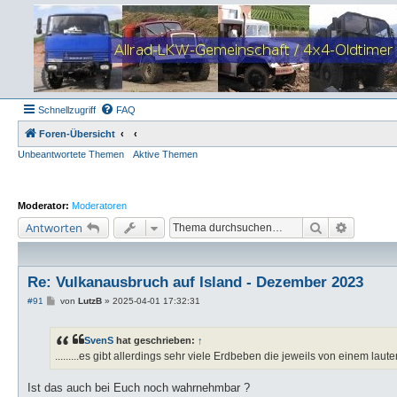
Schnellzugriff
FAQ
Foren-Übersicht
Unbeantwortete Themen
Aktive Themen
Moderator:
Moderatoren
Suche
Erweiter
Antworten
Re: Vulkanausbruch auf Island - Dezember 2023
B
#91
von
LutzB
»
2025-04-01 17:32:31
e
i
t
SvenS
hat geschrieben:
↑
r
a
.........es gibt allerdings sehr viele Erdbeben die jeweils von einem la
g
Ist das auch bei Euch noch wahrnehmbar ?