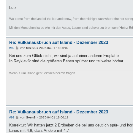
Lutz
We come from the land of the ice and snow, from the midnight sun where the hot spri
Mit den Menschen ist es wie mit den Autos, Laster sind schwer zu bremsen.(Heinz Er
Re: Vulkanausbruch auf Island - Dezember 2023
B
#92
von
SvenS
»
2025-04-01 18:00:02
e
i
Bei uns zum Glück nicht, wir sind ja auf einer anderen Erdplatte.
t
In Reykjavík sind die größeren Beben spürbar und teilweise hörbar.
r
a
g
Wenn´s um Island geht, einfach bei mir fragen.
Re: Vulkanausbruch auf Island - Dezember 2023
B
#93
von
SvenS
»
2025-04-01 19:00:18
e
i
Korrektur: Wir hatten jetzt 2 Erdbeben die bei uns deutlich spür- und hö
t
Eines mit 4,9, dass Andere mit 4,7
r