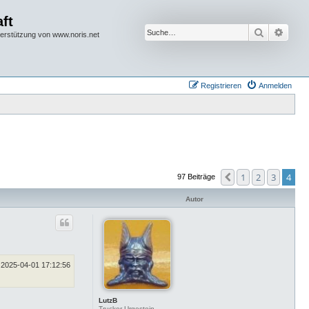
ft
Suche
Erwei
terstützung von www.noris.net
Registrieren
Anmelden
1
2
3
4
Vorherige
97 Beiträge
Autor
2025-04-01 17:12:56
LutzB
Trucker-Urgestein