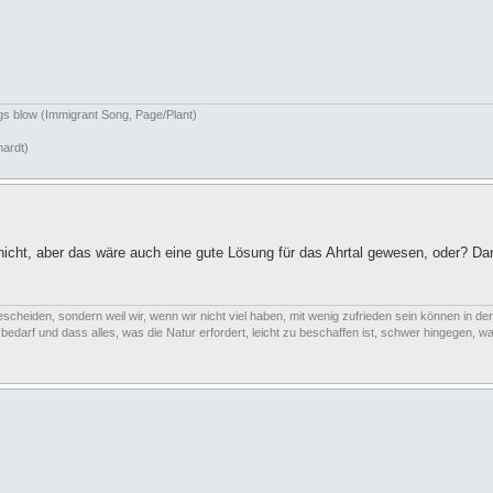
ngs blow (Immigrant Song, Page/Plant)
hardt)
n nicht, aber das wäre auch eine gute Lösung für das Ahrtal gewesen, oder? 
escheiden, sondern weil wir, wenn wir nicht viel haben, mit wenig zufrieden sein können in der
arf und dass alles, was die Natur erfordert, leicht zu beschaffen ist, schwer hingegen, was