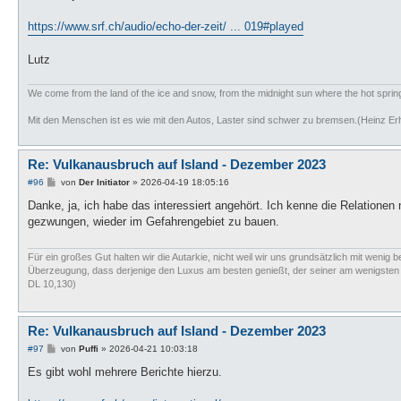
t
r
a
https://www.srf.ch/audio/echo-der-zeit/ ... 019#played
g
Lutz
We come from the land of the ice and snow, from the midnight sun where the hot spri
Mit den Menschen ist es wie mit den Autos, Laster sind schwer zu bremsen.(Heinz Er
Re: Vulkanausbruch auf Island - Dezember 2023
B
#96
von
Der Initiator
»
2026-04-19 18:05:16
e
i
Danke, ja, ich habe das interessiert angehört. Ich kenne die Relatione
t
gezwungen, wieder im Gefahrengebiet zu bauen.
r
a
g
Für ein großes Gut halten wir die Autarkie, nicht weil wir uns grundsätzlich mit wenig b
Überzeugung, dass derjenige den Luxus am besten genießt, der seiner am wenigsten bed
DL 10,130)
Re: Vulkanausbruch auf Island - Dezember 2023
B
#97
von
Puffi
»
2026-04-21 10:03:18
e
i
Es gibt wohl mehrere Berichte hierzu.
t
r