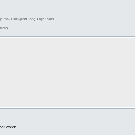
ngs blow (Immigrant Song, Page/Plant)
hardt)
rbar waren.