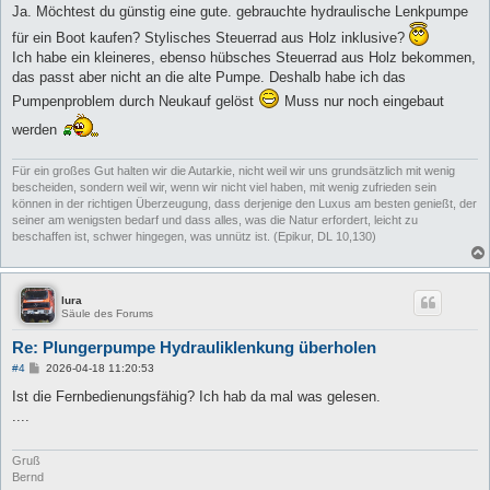
i
Ja. Möchtest du günstig eine gute. gebrauchte hydraulische Lenkpumpe
t
r
für ein Boot kaufen? Stylisches Steuerrad aus Holz inklusive?
a
Ich habe ein kleineres, ebenso hübsches Steuerrad aus Holz bekommen,
g
das passt aber nicht an die alte Pumpe. Deshalb habe ich das
Pumpenproblem durch Neukauf gelöst
Muss nur noch eingebaut
werden
Für ein großes Gut halten wir die Autarkie, nicht weil wir uns grundsätzlich mit wenig
bescheiden, sondern weil wir, wenn wir nicht viel haben, mit wenig zufrieden sein
können in der richtigen Überzeugung, dass derjenige den Luxus am besten genießt, der
seiner am wenigsten bedarf und dass alles, was die Natur erfordert, leicht zu
beschaffen ist, schwer hingegen, was unnütz ist. (Epikur, DL 10,130)
lura
Säule des Forums
Re: Plungerpumpe Hydrauliklenkung überholen
B
#4
2026-04-18 11:20:53
e
i
Ist die Fernbedienungsfähig? Ich hab da mal was gelesen.
t
....
r
a
g
Gruß
Bernd