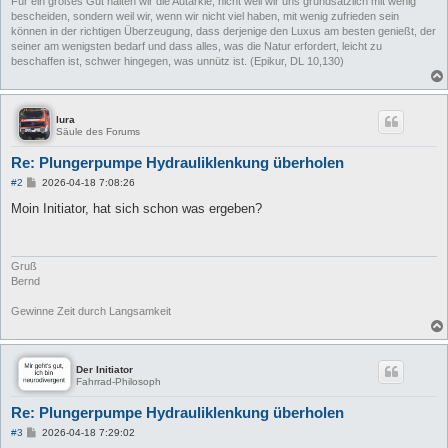
Für ein großes Gut halten wir die Autarkie, nicht weil wir uns grundsätzlich mit wenig
bescheiden, sondern weil wir, wenn wir nicht viel haben, mit wenig zufrieden sein
können in der richtigen Überzeugung, dass derjenige den Luxus am besten genießt, der
seiner am wenigsten bedarf und dass alles, was die Natur erfordert, leicht zu
beschaffen ist, schwer hingegen, was unnütz ist. (Epikur, DL 10,130)
lura
Säule des Forums
Re: Plungerpumpe Hydrauliklenkung überholen
B
#2
2026-04-18 7:08:26
e
i
Moin Initiator, hat sich schon was ergeben?
t
r
a
g
Gruß
Bernd
Gewinne Zeit durch Langsamkeit
Der Initiator
Fahrrad-Philosoph
Re: Plungerpumpe Hydrauliklenkung überholen
B
#3
2026-04-18 7:29:02
e