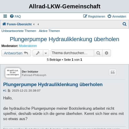
Allrad-LKW-Gemeinschaft
FAQ
Registrieren
Anmelden
S
Foren-Übersicht
Unbeantwortete Themen
Aktive Themen
u
Plungerpumpe Hydrauliklenkung überholen
c
h
Moderator:
Moderatoren
e
Suche
Erweiterte 
Antworten
5 Beiträge • Seite
1
von
1
Der Initiator
Fahrrad-Philosoph
Plungerpumpe Hydrauliklenkung überholen
B
#1
2025-12-21 20:38:07
e
i
Hallo,
t
r
a
die hydraulische Plungerpumpe meiner Bootslenkung arbeitet nicht
g
spielfrei, deshalb würde ich die gerne überholen. Kennt sich hier eins mit
so etwas aus?