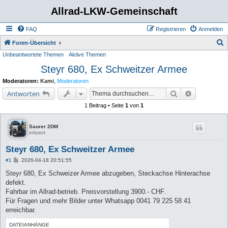
Allrad-LKW-Gemeinschaft
FAQ
Registrieren
Anmelden
S
Foren-Übersicht
Unbeantwortete Themen
Aktive Themen
u
Steyr 680, Ex Schweitzer Armee
c
h
Moderatoren:
Kami
,
Moderatoren
e
Suche
Erweiterte 
Antworten
1 Beitrag • Seite
1
von
1
Saurer 2DM
infiziert
Steyr 680, Ex Schweitzer Armee
B
#1
2026-04-18 20:51:55
e
i
Steyr 680, Ex Schweizer Armee abzugeben, Steckachse Hinterachse
t
defekt.
r
a
Fahrbar im Allrad-betrieb. Preisvorstellung 3900.- CHF.
g
Für Fragen und mehr Bilder unter Whatsapp 0041 79 225 58 41
erreichbar.
DATEIANHÄNGE