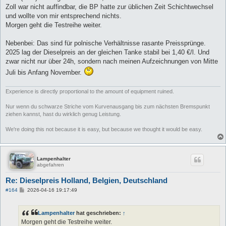
Zoll war nicht auffindbar, die BP hatte zur üblichen Zeit Schichtwechsel
und wollte von mir entsprechend nichts.
Morgen geht die Testreihe weiter.
Nebenbei: Das sind für polnische Verhältnisse rasante Preissprünge.
2025 lag der Dieselpreis an der gleichen Tanke stabil bei 1,40 €/l. Und
zwar nicht nur über 24h, sondern nach meinen Aufzeichnungen von Mitte
Juli bis Anfang November.
Experience is directly proportional to the amount of equipment ruined.
Nur wenn du schwarze Striche vom Kurvenausgang bis zum nächsten Bremspunkt
ziehen kannst, hast du wirklich genug Leistung.
We're doing this not because it is easy, but because we thought it would be easy.
Lampenhalter
abgefahren
Re: Dieselpreis Holland, Belgien, Deutschland
B
#164
2026-04-16 19:17:49
e
i
t
Lampenhalter
hat geschrieben:
↑
r
a
Morgen geht die Testreihe weiter.
g