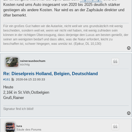
Kosten rund ums Auto insgesamt von 2020 bis 2025 deutlich stärker
gestiegen als andere Kosten. Nur wird es an der Zapfsäule direkter und
öfter bemerkt.
Für ein großes Gut halten wir die Autarkie, nicht weil wir uns grundsätzlich mit wenig
bescheiden, sondern weil wir, wenn wir nicht viel haben, mit wenig zufrieden sein
können in der richtigen Überzeugung, dass derjenige den Luxus am besten genießt, der
seiner am wenigsten bedarf und dass alles, was die Natur erfordert, leicht zu
beschaffen ist, schwer hingegen, was unnütz ist. (Epikur, DL 10,130)
rainerausbochum
süchtig
Re: Dieselpreis Holland, Belgien, Deutschland
B
#161
2026-04-15 22:00:33
e
i
Heute
t
2,16€ in St.Vith,Ostbelgien
r
a
Gruß,Rainer
g
Signatur find ich blöd!
lura
Säule des Forums