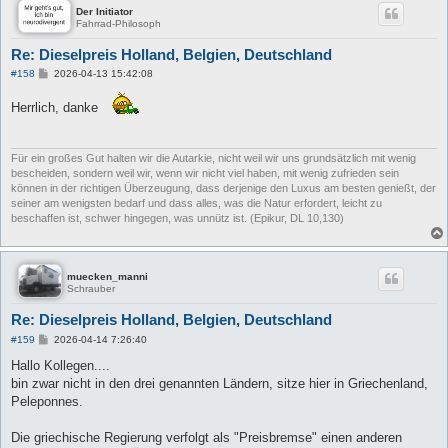
Der Initiator
Fahrrad-Philosoph
Re: Dieselpreis Holland, Belgien, Deutschland
B
#158
2026-04-13 15:42:08
e
i
Herrlich, danke
t
r
a
g
Für ein großes Gut halten wir die Autarkie, nicht weil wir uns grundsätzlich mit wenig
bescheiden, sondern weil wir, wenn wir nicht viel haben, mit wenig zufrieden sein
können in der richtigen Überzeugung, dass derjenige den Luxus am besten genießt, der
seiner am wenigsten bedarf und dass alles, was die Natur erfordert, leicht zu
beschaffen ist, schwer hingegen, was unnütz ist. (Epikur, DL 10,130)
muecken_manni
Schrauber
Re: Dieselpreis Holland, Belgien, Deutschland
B
#159
2026-04-14 7:26:40
e
i
Hallo Kollegen....
t
bin zwar nicht in den drei genannten Ländern, sitze hier in Griechenland,
r
a
Peleponnes.
g
Die griechische Regierung verfolgt als "Preisbremse" einen anderen