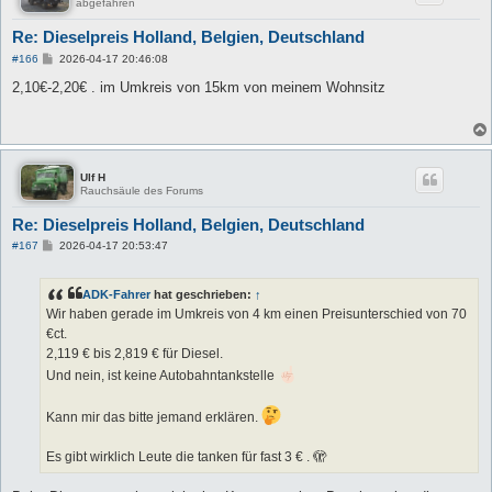
abgefahren
Re: Dieselpreis Holland, Belgien, Deutschland
B
#166
2026-04-17 20:46:08
e
i
2,10€-2,20€ . im Umkreis von 15km von meinem Wohnsitz
t
r
a
g
Ulf H
Rauchsäule des Forums
Re: Dieselpreis Holland, Belgien, Deutschland
B
#167
2026-04-17 20:53:47
e
i
t
ADK-Fahrer
hat geschrieben:
↑
r
a
Wir haben gerade im Umkreis von 4 km einen Preisunterschied von 70
g
€ct.
2,119 € bis 2,819 € für Diesel.
Und nein, ist keine Autobahntankstelle
Kann mir das bitte jemand erklären.
Es gibt wirklich Leute die tanken für fast 3 € . 🫣