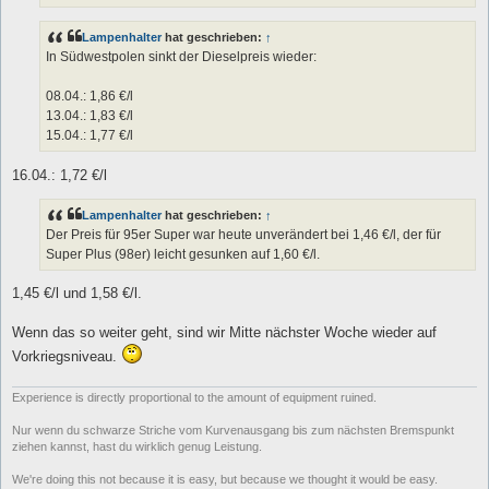
Lampenhalter
hat geschrieben:
↑
In Südwestpolen sinkt der Dieselpreis wieder:
08.04.: 1,86 €/l
13.04.: 1,83 €/l
15.04.: 1,77 €/l
16.04.: 1,72 €/l
Lampenhalter
hat geschrieben:
↑
Der Preis für 95er Super war heute unverändert bei 1,46 €/l, der für
Super Plus (98er) leicht gesunken auf 1,60 €/l.
1,45 €/l und 1,58 €/l.
Wenn das so weiter geht, sind wir Mitte nächster Woche wieder auf
Vorkriegsniveau.
Experience is directly proportional to the amount of equipment ruined.
Nur wenn du schwarze Striche vom Kurvenausgang bis zum nächsten Bremspunkt
ziehen kannst, hast du wirklich genug Leistung.
We're doing this not because it is easy, but because we thought it would be easy.