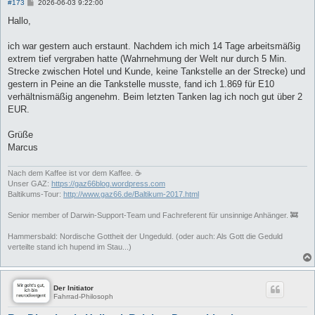
B
#173
2026-06-03 9:22:00
e
i
Hallo,
t
r
a
ich war gestern auch erstaunt. Nachdem ich mich 14 Tage arbeitsmäßig
g
extrem tief vergraben hatte (Wahrnehmung der Welt nur durch 5 Min.
Strecke zwischen Hotel und Kunde, keine Tankstelle an der Strecke) und
gestern in Peine an die Tankstelle musste, fand ich 1.869 für E10
verhältnismäßig angenehm. Beim letzten Tanken lag ich noch gut über 2
EUR.
Grüße
Marcus
Nach dem Kaffee ist vor dem Kaffee. ☕
Unser GAZ:
https://gaz66blog.wordpress.com
Baltikums-Tour:
http://www.gaz66.de/Baltikum-2017.html
Senior member of Darwin-Support-Team und Fachreferent für unsinnige Anhänger. 🚒
Hammersbald: Nordische Gottheit der Ungeduld. (oder auch: Als Gott die Geduld
verteilte stand ich hupend im Stau...)
Der Initiator
Fahrrad-Philosoph