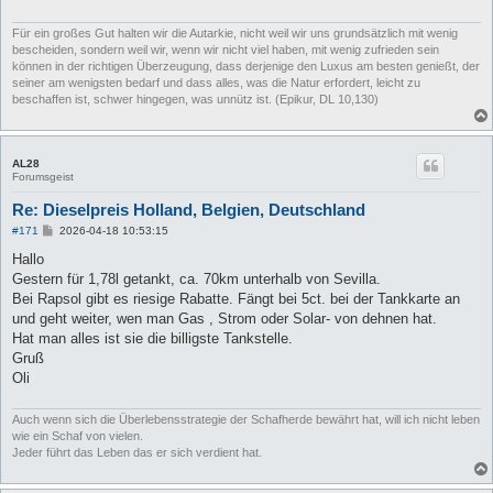
Für ein großes Gut halten wir die Autarkie, nicht weil wir uns grundsätzlich mit wenig
bescheiden, sondern weil wir, wenn wir nicht viel haben, mit wenig zufrieden sein
können in der richtigen Überzeugung, dass derjenige den Luxus am besten genießt, der
seiner am wenigsten bedarf und dass alles, was die Natur erfordert, leicht zu
beschaffen ist, schwer hingegen, was unnütz ist. (Epikur, DL 10,130)
AL28
Forumsgeist
Re: Dieselpreis Holland, Belgien, Deutschland
B
#171
2026-04-18 10:53:15
e
i
Hallo
t
Gestern für 1,78l getankt, ca. 70km unterhalb von Sevilla.
r
a
Bei Rapsol gibt es riesige Rabatte. Fängt bei 5ct. bei der Tankkarte an
g
und geht weiter, wen man Gas , Strom oder Solar- von dehnen hat.
Hat man alles ist sie die billigste Tankstelle.
Gruß
Oli
Auch wenn sich die Überlebensstrategie der Schafherde bewährt hat, will ich nicht leben
wie ein Schaf von vielen.
Jeder führt das Leben das er sich verdient hat.