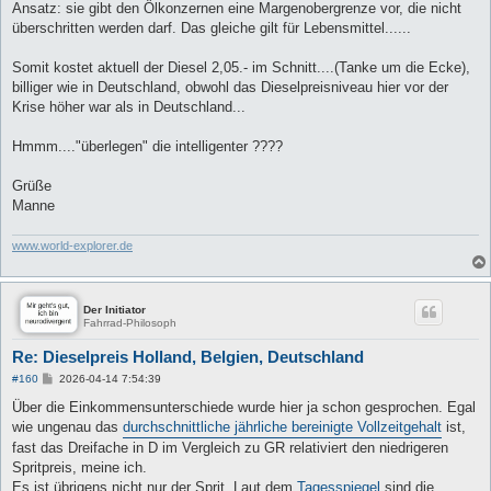
Ansatz: sie gibt den Ölkonzernen eine Margenobergrenze vor, die nicht
überschritten werden darf. Das gleiche gilt für Lebensmittel......
Somit kostet aktuell der Diesel 2,05.- im Schnitt....(Tanke um die Ecke),
billiger wie in Deutschland, obwohl das Dieselpreisniveau hier vor der
Krise höher war als in Deutschland...
Hmmm...."überlegen" die intelligenter ????
Grüße
Manne
www.world-explorer.de
Der Initiator
Fahrrad-Philosoph
Re: Dieselpreis Holland, Belgien, Deutschland
B
#160
2026-04-14 7:54:39
e
i
Über die Einkommensunterschiede wurde hier ja schon gesprochen. Egal
t
wie ungenau das
durchschnittliche jährliche bereinigte Vollzeitgehalt
ist,
r
a
fast das Dreifache in D im Vergleich zu GR relativiert den niedrigeren
g
Spritpreis, meine ich.
Es ist übrigens nicht nur der Sprit. Laut dem
Tagesspiegel
sind die