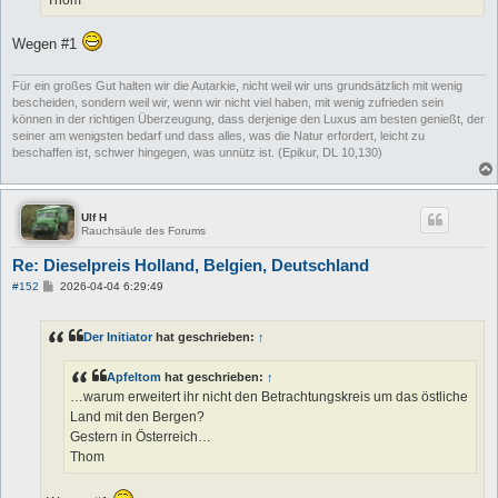
Wegen #1
Für ein großes Gut halten wir die Autarkie, nicht weil wir uns grundsätzlich mit wenig
bescheiden, sondern weil wir, wenn wir nicht viel haben, mit wenig zufrieden sein
können in der richtigen Überzeugung, dass derjenige den Luxus am besten genießt, der
seiner am wenigsten bedarf und dass alles, was die Natur erfordert, leicht zu
beschaffen ist, schwer hingegen, was unnütz ist. (Epikur, DL 10,130)
Ulf H
Rauchsäule des Forums
Re: Dieselpreis Holland, Belgien, Deutschland
B
#152
2026-04-04 6:29:49
e
i
t
Der Initiator
hat geschrieben:
↑
r
a
g
Apfeltom
hat geschrieben:
↑
…warum erweitert ihr nicht den Betrachtungskreis um das östliche
Land mit den Bergen?
Gestern in Österreich…
Thom