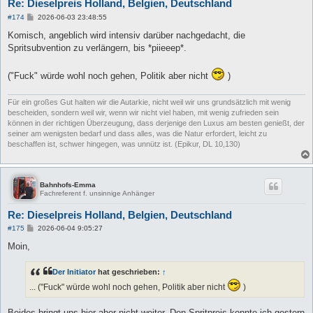
Re: Dieselpreis Holland, Belgien, Deutschland
B
#174
2026-06-03 23:48:55
e
i
Komisch, angeblich wird intensiv darüber nachgedacht, die
t
Spritsubvention zu verlängern, bis *piieeep*.
r
a
g
("Fuck" würde wohl noch gehen, Politik aber nicht
)
Für ein großes Gut halten wir die Autarkie, nicht weil wir uns grundsätzlich mit wenig
bescheiden, sondern weil wir, wenn wir nicht viel haben, mit wenig zufrieden sein
können in der richtigen Überzeugung, dass derjenige den Luxus am besten genießt, der
seiner am wenigsten bedarf und dass alles, was die Natur erfordert, leicht zu
beschaffen ist, schwer hingegen, was unnütz ist. (Epikur, DL 10,130)
Bahnhofs-Emma
Fachreferent f. unsinnige Anhänger
Re: Dieselpreis Holland, Belgien, Deutschland
B
#175
2026-06-04 9:05:27
e
i
Moin,
t
r
a
Der Initiator
hat geschrieben:
↑
g
... ("Fuck" würde wohl noch gehen, Politik aber nicht
)
Beides bringt uns hier aber nicht weiter. Den Spritpreis konnte ich gestern