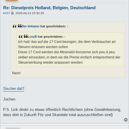
Re: Dieselpreis Holland, Belgien, Deutschland
B
#157
2026-04-13 15:32:30
e
i
t
Der Initiator
hat geschrieben:
↑
r
a
g
LutzB
hat geschrieben:
↑
Ich hab' das auf die 17 Cent bezogen, die dem Verbraucher an
Steuern erlassen werden sollen.
Diese 17 Cent werden die Mineralöl-Konzerne sich peu á peu
selber einsacken, in dem sie die Preise einfach entsprechend der
Steuersenkung wieder anpassen werden.
Nein!
Sischer dat?
Jochen
P.S. Link direkt zu etwas öffentlich Rechtlichem (ohne Gewährleistung,
dass dort in Zukunft Filz und Skandale total auszuschließen sind)