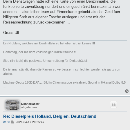
Beim Dienstwagen hatte ich eine Karte von einer Benzinmarke, die
funktionierte zuverlässig nur dort und eingeschränkt bei maximal zwei
anderen ... also leiber teuer auf Firmenkarte getankt als das Geld fuer
billigeren Sprit aus eigener Tasche auslegen und erst mit der
Reiseabrechnung zurueckbekommen ...
Gruss Ulf
Ein Problem, welches mit Bordmitteln zu beheben ist, ist keines !!!
Hanomag, der mit dem vollnussigen Kaltlaufsound !!
Sisu (finnisch) die positivste Umschreibung für Dickschädel.
Da ist man ständig dran die Karren zu verbessern, schlechter werden sie ganz von
alleine.
Magirus-Deutz 170D11FA ... Bild in Cinemascope extrabreit, Sound in 6-kanal Dolby 8.5
...
Donnerlaster
abgefahren
Re: Dieselpreis Holland, Belgien, Deutschland
B
#168
2026-04-17 20:55:47
e
i