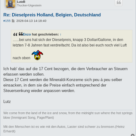
LutzB
Trucker-Urgestein
Re: Dieselpreis Holland, Belgien, Deutschland
B
#155
2026-04-13 14:18:40
e
i
t
Enzo
hat geschrieben:
↑
r
a
.......bei uns hat sich der Dieselpreis, knapp 3 Dollar/Gallone, in den
g
letzten 7-8 Jahren fast verdreifacht. Da ist also bei euch noch viel Luft
nach oben
Ich hab' das auf die 17 Cent bezogen, die dem Verbraucher an Steuern
erlassen werden sollen.
Diese 17 Cent werden die Mineralöl-Konzerne sich peu á peu selber
einsacken, in dem sie die Preise einfach entsprechend der
Steuersenkung wieder anpassen werden.
Lutz
We come from the land of the ice and snow, from the midnight sun where the hot springs
blow (Immigrant Song, Page/Plant)
Mit den Menschen ist es wie mit den Autos, Laster sind schwer zu bremsen.(Heinz
Erhardt)