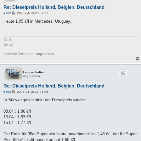
Re: Dieselpreis Holland, Belgien, Deutschland
B
#162
2026-04-15 23:07:31
e
i
Heute 1,05 €/l in Mercedes, Uruguay.
t
r
a
g
Gruß
Bernd
Gewinne Zeit durch Langsamkeit
Lampenhalter
abgefahren
Re: Dieselpreis Holland, Belgien, Deutschland
B
#163
2026-04-15 23:21:05
e
i
In Südwestpolen sinkt der Dieselpreis wieder:
t
r
a
08.04.: 1,86 €/l
g
13.04.: 1,83 €/l
15.04.: 1,77 €/l
Der Preis für 95er Super war heute unverändert bei 1,46 €/l, der für Super
Plus (98er) leicht gesunken auf 1,60 €/l.