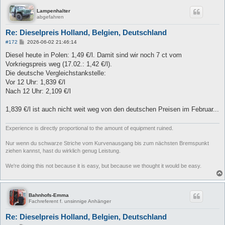
Lampenhalter
abgefahren
Re: Dieselpreis Holland, Belgien, Deutschland
B
#172
2026-06-02 21:46:14
e
i
Diesel heute in Polen: 1,49 €/l. Damit sind wir noch 7 ct vom
t
Vorkriegspreis weg (17.02.: 1,42 €/l).
r
a
Die deutsche Vergleichstankstelle:
g
Vor 12 Uhr: 1,839 €/l
Nach 12 Uhr: 2,109 €/l
1,839 €/l ist auch nicht weit weg von den deutschen Preisen im Februar...
Experience is directly proportional to the amount of equipment ruined.
Nur wenn du schwarze Striche vom Kurvenausgang bis zum nächsten Bremspunkt
ziehen kannst, hast du wirklich genug Leistung.
We're doing this not because it is easy, but because we thought it would be easy.
Bahnhofs-Emma
Fachreferent f. unsinnige Anhänger
Re: Dieselpreis Holland, Belgien, Deutschland