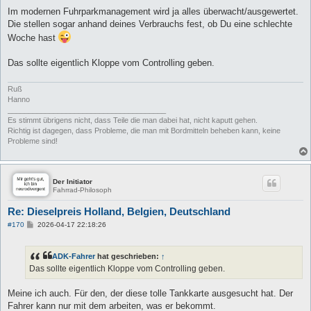
Im modernen Fuhrparkmanagement wird ja alles überwacht/ausgewertet.
Die stellen sogar anhand deines Verbrauchs fest, ob Du eine schlechte
Woche hast
Das sollte eigentlich Kloppe vom Controlling geben.
Ruß
Hanno
______________________________________
Es stimmt übrigens nicht, dass Teile die man dabei hat, nicht kaputt gehen.
Richtig ist dagegen, dass Probleme, die man mit Bordmitteln beheben kann, keine
Probleme sind!
Der Initiator
Fahrrad-Philosoph
Re: Dieselpreis Holland, Belgien, Deutschland
B
#170
2026-04-17 22:18:26
e
i
t
ADK-Fahrer
hat geschrieben:
↑
r
a
Das sollte eigentlich Kloppe vom Controlling geben.
g
Meine ich auch. Für den, der diese tolle Tankkarte ausgesucht hat. Der
Fahrer kann nur mit dem arbeiten, was er bekommt.