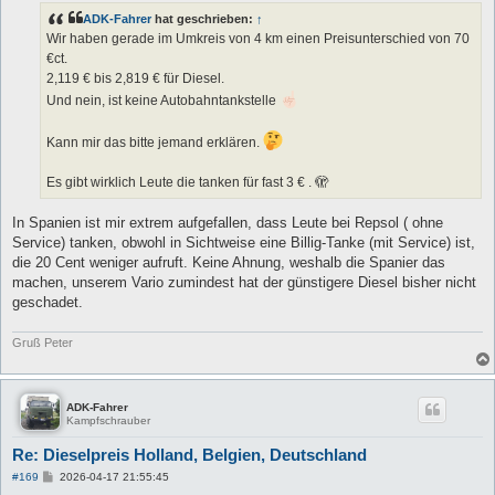
t
ADK-Fahrer
hat geschrieben:
↑
r
a
Wir haben gerade im Umkreis von 4 km einen Preisunterschied von 70
g
€ct.
2,119 € bis 2,819 € für Diesel.
Und nein, ist keine Autobahntankstelle
Kann mir das bitte jemand erklären.
Es gibt wirklich Leute die tanken für fast 3 € . 🫣
In Spanien ist mir extrem aufgefallen, dass Leute bei Repsol ( ohne
Service) tanken, obwohl in Sichtweise eine Billig-Tanke (mit Service) ist,
die 20 Cent weniger aufruft. Keine Ahnung, weshalb die Spanier das
machen, unserem Vario zumindest hat der günstigere Diesel bisher nicht
geschadet.
Gruß Peter
ADK-Fahrer
Kampfschrauber
Re: Dieselpreis Holland, Belgien, Deutschland
B
#169
2026-04-17 21:55:45
e