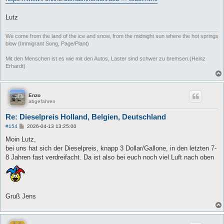
g
Lutz
We come from the land of the ice and snow, from the midnight sun where the hot springs
blow (Immigrant Song, Page/Plant)
Mit den Menschen ist es wie mit den Autos, Laster sind schwer zu bremsen.(Heinz
Erhardt)
Enzo
abgefahren
Re: Dieselpreis Holland, Belgien, Deutschland
B
#154
2026-04-13 13:25:00
e
i
Moin Lutz,
t
bei uns hat sich der Dieselpreis, knapp 3 Dollar/Gallone, in den letzten 7-
r
a
8 Jahren fast verdreifacht. Da ist also bei euch noch viel Luft nach oben
g
Gruß Jens