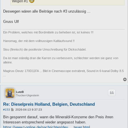
Wegen #1
Deswegen wären alle Beiträge nach #3 unzulässig ...
Gruss Ulf
Ein Problem, welches mit Bordmitteln zu beheben ist, ist keines !!!
Hanomag, der mit dem vollnussigen Kaltlaufsound !!
Sisu (finnisch) die positivste Umschreibung für Dickschädel.
Da ist man ständig dran die Karren zu verbessern, schlechter werden sie ganz von
alleine.
Magirus-Deutz 170D11FA ... Bild in Cinemascope extrabreit, Sound in 6-kanal Dolby 8.5
...
LutzB
Trucker-Urgestein
Re: Dieselpreis Holland, Belgien, Deutschland
B
#153
2026-04-13 9:37:23
e
i
Bin gespanmt darauf, wann die Mineralöl-Konzerne den Preis ihren
t
Interessen entsprechend wieder angepasst haben.
r
a
https://www.t-online.de/nachrichten/deu ... teuer.html