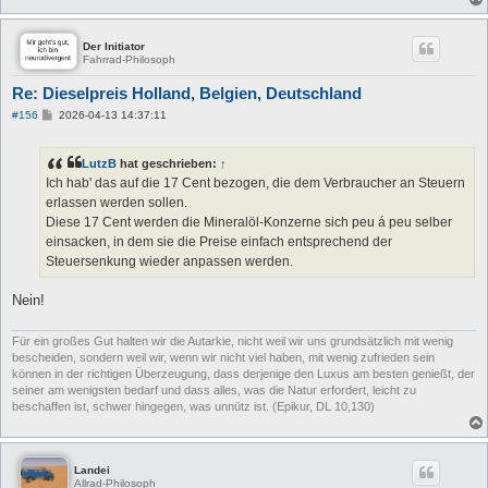
Der Initiator
Fahrrad-Philosoph
Re: Dieselpreis Holland, Belgien, Deutschland
B
#156
2026-04-13 14:37:11
e
i
t
LutzB
hat geschrieben:
↑
r
a
Ich hab' das auf die 17 Cent bezogen, die dem Verbraucher an Steuern
g
erlassen werden sollen.
Diese 17 Cent werden die Mineralöl-Konzerne sich peu á peu selber
einsacken, in dem sie die Preise einfach entsprechend der
Steuersenkung wieder anpassen werden.
Nein!
Für ein großes Gut halten wir die Autarkie, nicht weil wir uns grundsätzlich mit wenig
bescheiden, sondern weil wir, wenn wir nicht viel haben, mit wenig zufrieden sein
können in der richtigen Überzeugung, dass derjenige den Luxus am besten genießt, der
seiner am wenigsten bedarf und dass alles, was die Natur erfordert, leicht zu
beschaffen ist, schwer hingegen, was unnütz ist. (Epikur, DL 10,130)
Landei
Allrad-Philosoph