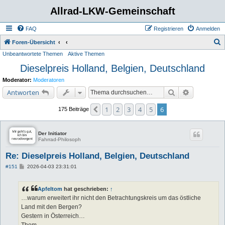
Allrad-LKW-Gemeinschaft
FAQ
Registrieren
Anmelden
S
Foren-Übersicht
Unbeantwortete Themen
Aktive Themen
u
Dieselpreis Holland, Belgien, Deutschland
c
h
Moderator:
Moderatoren
e
Suche
Erweiterte 
Antworten
1
2
3
4
5
6
Vorherige
175 Beiträge
Der Initiator
Fahrrad-Philosoph
Re: Dieselpreis Holland, Belgien, Deutschland
B
#151
2026-04-03 23:31:01
e
i
t
Apfeltom
hat geschrieben:
↑
r
a
…warum erweitert ihr nicht den Betrachtungskreis um das östliche
g
Land mit den Bergen?
Gestern in Österreich…
Thom