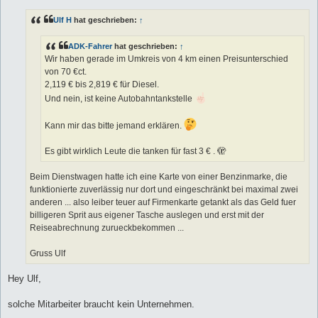
i
t
Ulf H
hat geschrieben:
↑
r
a
g
ADK-Fahrer
hat geschrieben:
↑
Wir haben gerade im Umkreis von 4 km einen Preisunterschied
von 70 €ct.
2,119 € bis 2,819 € für Diesel.
Und nein, ist keine Autobahntankstelle
Kann mir das bitte jemand erklären.
Es gibt wirklich Leute die tanken für fast 3 € . 🫣
Beim Dienstwagen hatte ich eine Karte von einer Benzinmarke, die
funktionierte zuverlässig nur dort und eingeschränkt bei maximal zwei
anderen ... also leiber teuer auf Firmenkarte getankt als das Geld fuer
billigeren Sprit aus eigener Tasche auslegen und erst mit der
Reiseabrechnung zurueckbekommen ...
Gruss Ulf
Hey Ulf,
solche Mitarbeiter braucht kein Unternehmen.