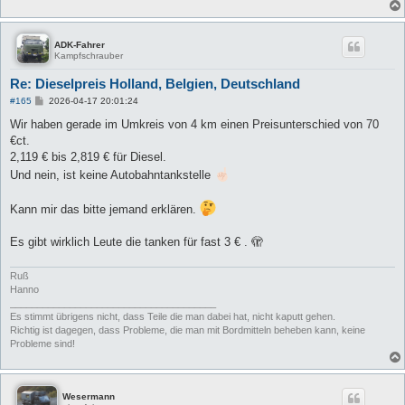
ADK-Fahrer
Kampfschrauber
Re: Dieselpreis Holland, Belgien, Deutschland
B
#165
2026-04-17 20:01:24
e
i
Wir haben gerade im Umkreis von 4 km einen Preisunterschied von 70
t
€ct.
r
a
2,119 € bis 2,819 € für Diesel.
g
Und nein, ist keine Autobahntankstelle
Kann mir das bitte jemand erklären.
Es gibt wirklich Leute die tanken für fast 3 € . 🫣
Ruß
Hanno
______________________________________
Es stimmt übrigens nicht, dass Teile die man dabei hat, nicht kaputt gehen.
Richtig ist dagegen, dass Probleme, die man mit Bordmitteln beheben kann, keine
Probleme sind!
Wesermann