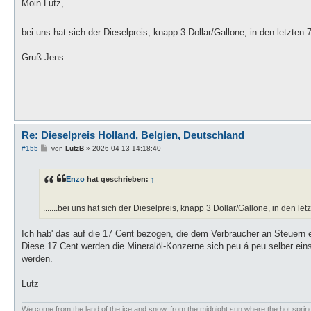
i
Moin Lutz,
t
r
a
bei uns hat sich der Dieselpreis, knapp 3 Dollar/Gallone, in den letzten 
g
Gruß Jens
Re: Dieselpreis Holland, Belgien, Deutschland
B
#155
von
LutzB
»
2026-04-13 14:18:40
e
i
t
Enzo
hat geschrieben:
↑
r
a
g
.......bei uns hat sich der Dieselpreis, knapp 3 Dollar/Gallone, in den le
Ich hab' das auf die 17 Cent bezogen, die dem Verbraucher an Steuern 
Diese 17 Cent werden die Mineralöl-Konzerne sich peu á peu selber ei
werden.
Lutz
We come from the land of the ice and snow, from the midnight sun where the hot spri