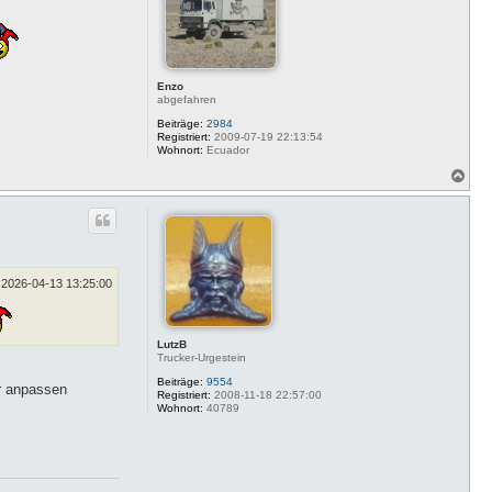
e
n
Enzo
abgefahren
Beiträge:
2984
Registriert:
2009-07-19 22:13:54
Wohnort:
Ecuador
N
a
c
h
o
b
e
n
2026-04-13 13:25:00
LutzB
Trucker-Urgestein
Beiträge:
9554
er anpassen
Registriert:
2008-11-18 22:57:00
Wohnort:
40789