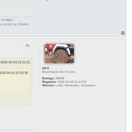
 richtigen
 unnütz ist. (Epikur,
N
a
c
h
o
b
e
n
2026-04-03 23:31:01
Ulf H
Rauchsäule des Forums
026-04-03 22:50:35
Beiträge:
25849
Registriert:
2006-10-08 13:13:50
Wohnort:
Luleå, Norrbotten, Schweden