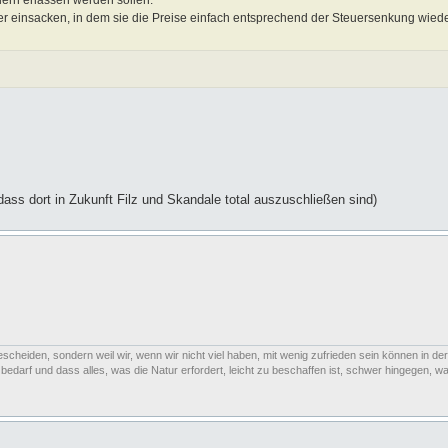
uern erlassen werden sollen.
er einsacken, in dem sie die Preise einfach entsprechend der Steuersenkung wie
dass dort in Zukunft Filz und Skandale total auszuschließen sind)
escheiden, sondern weil wir, wenn wir nicht viel haben, mit wenig zufrieden sein können in der
arf und dass alles, was die Natur erfordert, leicht zu beschaffen ist, schwer hingegen, was