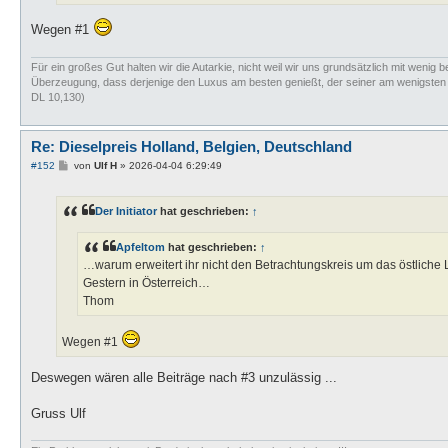
Wegen #1
Für ein großes Gut halten wir die Autarkie, nicht weil wir uns grundsätzlich mit wenig b
Überzeugung, dass derjenige den Luxus am besten genießt, der seiner am wenigsten bed
DL 10,130)
Re: Dieselpreis Holland, Belgien, Deutschland
B
#152
von
Ulf H
»
2026-04-04 6:29:49
e
i
t
Der Initiator
hat geschrieben:
↑
r
a
g
Apfeltom
hat geschrieben:
↑
…warum erweitert ihr nicht den Betrachtungskreis um das östliche
Gestern in Österreich…
Thom
Wegen #1
Deswegen wären alle Beiträge nach #3 unzulässig ...
Gruss Ulf