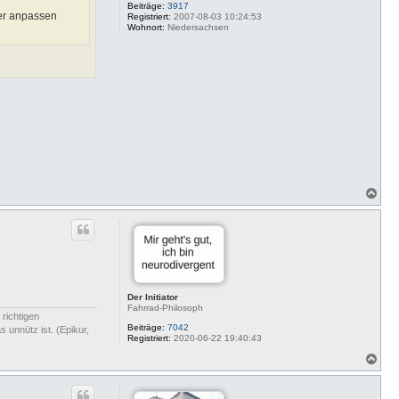
Beiträge:
3917
der anpassen
Registriert:
2007-08-03 10:24:53
Wohnort:
Niedersachsen
N
a
c
h
o
b
e
n
Der Initiator
Fahrrad-Philosoph
 richtigen
Beiträge:
7042
 unnütz ist. (Epikur,
Registriert:
2020-06-22 19:40:43
N
a
c
h