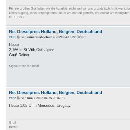
Für ein großes Gut halten wir die Autarkie, nicht weil wir uns grundsätzlich mit wenig b
Überzeugung, dass derjenige den Luxus am besten genießt, der seiner am wenigsten bed
DL 10,130)
Re: Dieselpreis Holland, Belgien, Deutschland
B
#161
von
rainerausbochum
»
2026-04-15 22:00:33
e
i
Heute
t
2,16€ in St.Vith,Ostbelgien
r
a
Gruß,Rainer
g
Signatur find ich blöd!
Re: Dieselpreis Holland, Belgien, Deutschland
B
#162
von
lura
»
2026-04-15 23:07:31
e
i
Heute 1,05 €/l in Mercedes, Uruguay.
t
r
a
g
Gruß
Bernd