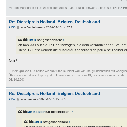
Mit den Menschen ist es wie mit den Autos, Laster sind schwer zu bremsen.(Heinz Er
Re: Dieselpreis Holland, Belgien, Deutschland
B
#156
von
Der Initiator
»
2026-04-13 14:37:11
e
i
t
LutzB
hat geschrieben:
↑
r
a
Ich hab' das auf die 17 Cent bezogen, die dem Verbraucher an Steuern
g
Diese 17 Cent werden die Mineralöl-Konzerne sich peu á peu selber e
Nein!
Für ein großes Gut halten wir die Autarkie, nicht weil wir uns grundsätzlich mit wenig b
Überzeugung, dass derjenige den Luxus am besten genießt, der seiner am wenigsten bed
DL 10,130)
Re: Dieselpreis Holland, Belgien, Deutschland
B
#157
von
Landei
»
2026-04-13 15:32:30
e
i
t
Der Initiator
hat geschrieben:
↑
r
a
g
LutzB
hat geschrieben:
↑