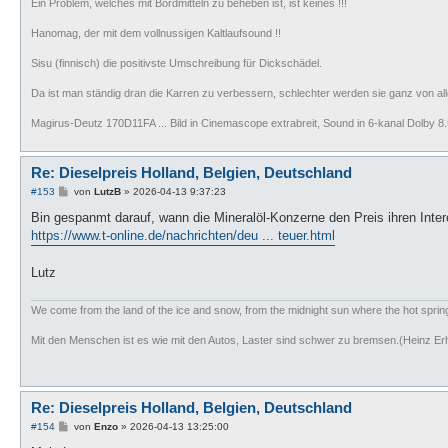
Ein Problem, welches mit Bordmitteln zu beheben ist, ist keines !!!
Hanomag, der mit dem vollnussigen Kaltlaufsound !!
Sisu (finnisch) die positivste Umschreibung für Dickschädel.
Da ist man ständig dran die Karren zu verbessern, schlechter werden sie ganz von all
Magirus-Deutz 170D11FA ... Bild in Cinemascope extrabreit, Sound in 6-kanal Dolby 8.5
Re: Dieselpreis Holland, Belgien, Deutschland
B
#153
von
LutzB
»
2026-04-13 9:37:23
e
i
Bin gespanmt darauf, wann die Mineralöl-Konzerne den Preis ihren Int
t
https://www.t-online.de/nachrichten/deu ... teuer.html
r
a
g
Lutz
We come from the land of the ice and snow, from the midnight sun where the hot spri
Mit den Menschen ist es wie mit den Autos, Laster sind schwer zu bremsen.(Heinz Er
Re: Dieselpreis Holland, Belgien, Deutschland
B
#154
von
Enzo
»
2026-04-13 13:25:00
e