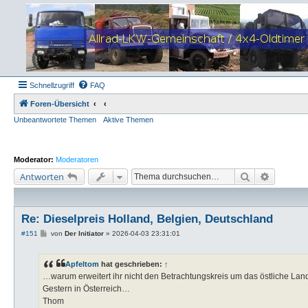
Schnellzugriff
FAQ
Foren-Übersicht
Unbeantwortete Themen
Aktive Themen
Moderator:
Moderatoren
Suche
Erweiter
Antworten
Re: Dieselpreis Holland, Belgien, Deutschland
B
#151
von
Der Initiator
»
2026-04-03 23:31:01
e
i
t
Apfeltom
hat geschrieben:
↑
r
a
…warum erweitert ihr nicht den Betrachtungskreis um das östliche Lan
g
Gestern in Österreich…
Thom