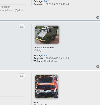
n
Beiträge:
7042
n
Registriert:
2020-06-22 19:40:43
 richtigen
i
 unnütz ist. (Epikur,
N
a
c
h
o
b
e
n
rainerausbochum
süchtig
Beiträge:
985
Registriert:
2006-10-03 19:14:03
Wohnort:
Rhede/Ems
N
a
c
h
o
b
e
n
lura