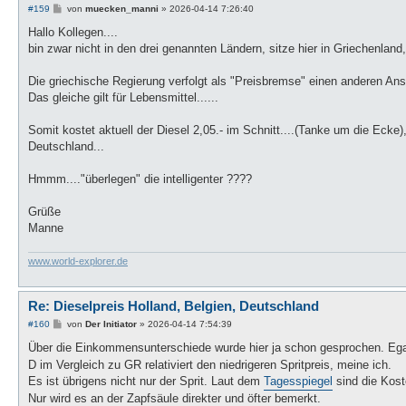
B
#159
von
muecken_manni
»
2026-04-14 7:26:40
e
i
Hallo Kollegen....
t
bin zwar nicht in den drei genannten Ländern, sitze hier in Griechenlan
r
a
g
Die griechische Regierung verfolgt als "Preisbremse" einen anderen Ans
Das gleiche gilt für Lebensmittel......
Somit kostet aktuell der Diesel 2,05.- im Schnitt....(Tanke um die Ecke),
Deutschland...
Hmmm...."überlegen" die intelligenter ????
Grüße
Manne
www.world-explorer.de
Re: Dieselpreis Holland, Belgien, Deutschland
B
#160
von
Der Initiator
»
2026-04-14 7:54:39
e
i
Über die Einkommensunterschiede wurde hier ja schon gesprochen. Eg
t
D im Vergleich zu GR relativiert den niedrigeren Spritpreis, meine ich.
r
a
Es ist übrigens nicht nur der Sprit. Laut dem
Tagesspiegel
sind die Kost
g
Nur wird es an der Zapfsäule direkter und öfter bemerkt.