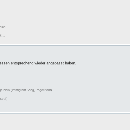
eine.
 ...
eressen entsprechend wieder angepasst haben.
ngs blow (Immigrant Song, Page/Plant)
hardt)