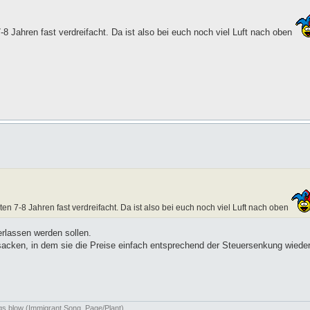
7-8 Jahren fast verdreifacht. Da ist also bei euch noch viel Luft nach oben
tzten 7-8 Jahren fast verdreifacht. Da ist also bei euch noch viel Luft nach oben
erlassen werden sollen.
nsacken, in dem sie die Preise einfach entsprechend der Steuersenkung wied
ngs blow (Immigrant Song, Page/Plant)