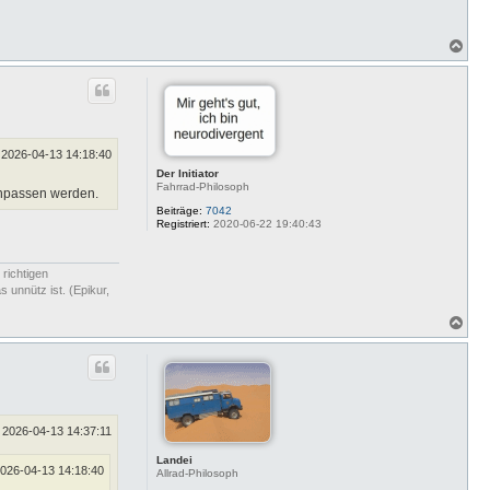
N
a
c
h
o
b
e
n
2026-04-13 14:18:40
Der Initiator
Fahrrad-Philosoph
anpassen werden.
Beiträge:
7042
Registriert:
2020-06-22 19:40:43
 richtigen
 unnütz ist. (Epikur,
N
a
c
h
o
b
e
n
2026-04-13 14:37:11
Landei
026-04-13 14:18:40
Allrad-Philosoph