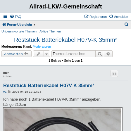
Allrad-LKW-Gemeinschaft
FAQ
Registrieren
Anmelden
S
Foren-Übersicht
Unbeantwortete Themen
Aktive Themen
u
Reststück Batteriekabel H07V-K 35mm²
c
h
Moderatoren:
Kami
,
Moderatoren
e
Suche
Erweiterte 
Antworten
1 Beitrag • Seite
1
von
1
Igor
infiziert
Reststück Batteriekabel H07V-K 35mm²
B
#1
2026-04-15 12:13:24
e
i
Ich habe noch 1 Batteriekabel H07V-K 35mm² anzugeben.
t
Länge 210cm
r
a
g