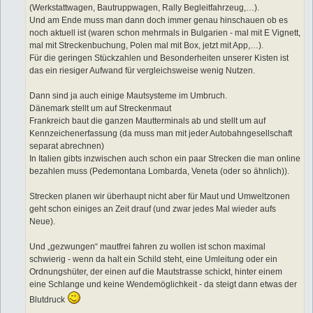
(Werkstattwagen, Bautruppwagen, Rally Begleitfahrzeug,…).
Und am Ende muss man dann doch immer genau hinschauen ob es
noch aktuell ist (waren schon mehrmals in Bulgarien - mal mit E Vignett,
mal mit Streckenbuchung, Polen mal mit Box, jetzt mit App,…).
Für die geringen Stückzahlen und Besonderheiten unserer Kisten ist
das ein riesiger Aufwand für vergleichsweise wenig Nutzen.
Dann sind ja auch einige Mautsysteme im Umbruch.
Dänemark stellt um auf Streckenmaut
Frankreich baut die ganzen Mautterminals ab und stellt um auf
Kennzeichenerfassung (da muss man mit jeder Autobahngesellschaft
separat abrechnen)
In Italien gibts inzwischen auch schon ein paar Strecken die man online
bezahlen muss (Pedemontana Lombarda, Veneta (oder so ähnlich)).
Strecken planen wir überhaupt nicht aber für Maut und Umweltzonen
geht schon einiges an Zeit drauf (und zwar jedes Mal wieder aufs
Neue).
Und „gezwungen“ mautfrei fahren zu wollen ist schon maximal
schwierig - wenn da halt ein Schild steht, eine Umleitung oder ein
Ordnungshüter, der einen auf die Mautstrasse schickt, hinter einem
eine Schlange und keine Wendemöglichkeit - da steigt dann etwas der
Blutdruck