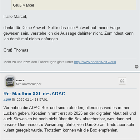
Gruß Marcel
Hallo Marcel,
danke für Deine Anwort. Sollte das eine Antwort auf meine Frage
gewesen sein, verstehe ich die Aussage dahinter nicht. Zumindest kann
ich damit mal nichts anfangen.
Gruß Thomas
Mehr zu uns bzw. den Fahrzeugen gibts unter
http://www.onelifeliveit.world
arocs
Schlammschipper
Re: Mautbox XXL des ADAC
B
#106
2025-02-14 18:57:01
e
i
Wir haben die ADAC-Box und sind zufrieden, allerdings wird es immer
t
Lücken geben. Kroatien nimmt erst ab 2025 an der digitalen Maut teil und
r
a
auch Slowenien ist noch nicht über die Box abrechenbar, was dann bei
g
unserer Durchreise zu Verwirrung führte; von DarsGo am Ende aber sehr
kulant geregelt wurde. Trotzdem können wir die Box empfehlen.