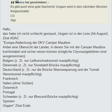
sico
hat geschrieben:
↑
r
a
Es gibt auch eine gute Nachricht: Ungarn wird in den nächsten Wochen
g
freigeschaltet.
LG
Sigi
Hallo,
das habe ich nicht schlecht gestaunt, Ungarn ist in der Liste (Ab August).
Zitat ADAC
"Europa-Abdeckung der DKV Camper Mautbox
Anbei eine Übersicht der Länder, in denen Sie mit der Camper Mautbox
komfortabel und sicher reisen können (mögliche Citymautgebühren sind
ausgenommen):
Belgien (z. Zt. nur Liefkenshoektunnel mautpflichtig)
Dänemark (z. Zt. nur Storebælt-Brücke mautpflichtig)
Deutschland (z. Zt. nur die Brücke Warnowquerung und der Tunnel
Herrentunnel mautpflichtig)
Frankreich
Italien (ohne Sizilien)
Österreich
Portugal
Schweden (z. Zt. nur Øresund-Brücke mautpflichtig)
Spanien
Ungarn" Zitat Ende.