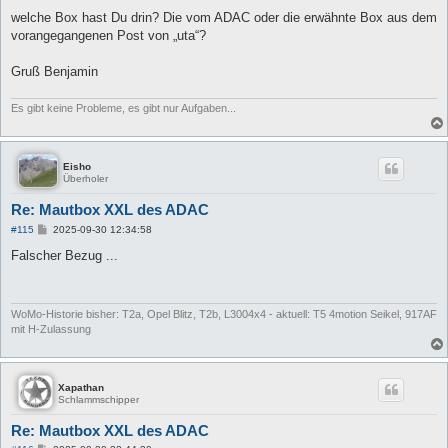
welche Box hast Du drin? Die vom ADAC oder die erwähnte Box aus dem
vorangegangenen Post von „uta“?
Gruß Benjamin
Es gibt keine Probleme, es gibt nur Aufgaben...
Eisho
Überholer
Re: Mautbox XXL des ADAC
B
#115
2025-09-30 12:34:58
e
i
Falscher Bezug ...
t
r
a
g
WoMo-Historie bisher: T2a, Opel Blitz, T2b, L3004x4 - aktuell: T5 4motion Seikel, 917AF
mit H-Zulassung
Xapathan
Schlammschipper
Re: Mautbox XXL des ADAC