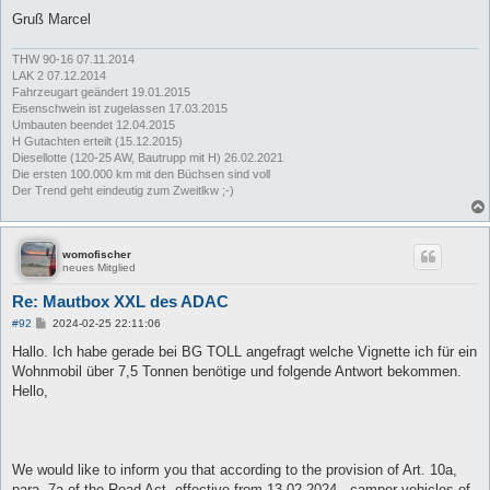
Gruß Marcel
THW 90-16 07.11.2014
LAK 2 07.12.2014
Fahrzeugart geändert 19.01.2015
Eisenschwein ist zugelassen 17.03.2015
Umbauten beendet 12.04.2015
H Gutachten erteilt (15.12.2015)
Diesellotte (120-25 AW, Bautrupp mit H) 26.02.2021
Die ersten 100.000 km mit den Büchsen sind voll
Der Trend geht eindeutig zum Zweitlkw ;-)
womofischer
neues Mitglied
Re: Mautbox XXL des ADAC
B
#92
2024-02-25 22:11:06
e
i
Hallo. Ich habe gerade bei BG TOLL angefragt welche Vignette ich für ein
t
Wohnmobil über 7,5 Tonnen benötige und folgende Antwort bekommen.
r
a
Hello,
g
We would like to inform you that according to the provision of Art. 10a,
para. 7a of the Road Act, effective from 13.02.2024., camper vehicles of