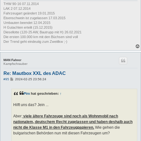
THW 90-16 07.11.2014
LAK 2 07.12.2014
Fahrzeugart geändert 19.01.2015
Eisenschwein ist zugelassen 17.03.2015
Umbauten beendet 12.04.2015
H Gutachten erteilt (15.12.2015)
Diesellotte (120-25 AW, Bautrupp mit H) 26.02.2021
Die ersten 100.000 km mit den Büchsen sind voll
Der Trend geht eindeutig zum Zweitlkw ;-)
MAN Fahrer
Kampfschrauber
Re: Mautbox XXL des ADAC
B
#95
2024-02-25 23:56:24
e
i
t
Pirx
hat geschrieben:
↑
r
a
g
Hilft uns das? Jein ...
Aber:
viele ältere Fahrzeuge sind noch als Wohnmobil nach
nationalem, deutschem Recht zugelassen und haben deshalb auch
nicht die Klasse M1 in den Fahrzeugpapieren.
Wie gehen die
bulgarischen Behörden nun mit diesen Fahrzeugen um?