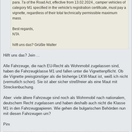
para. 7a of the Road Act, effective from 13.02.2024., camper vehicles of
category M1 specified in the vehicle's registration certificate, must pay a
vignette, regardless of their total technically permissible maximum
mass.
Best regards,
NTA
hilft uns das? Grüßle Walter
Hilft uns das? Jein ...
Alle Fahrzeuge, die nach EU-Recht als Wohnmobil zugelassen sind,
haben die Fahrzeugklasse M1 und fallen unter die Vignettenpflicht. Ob
die Vignette preisgünstiger als die bisherige LKW-Maut ist, weiß ich nicht
(vermutlich schon). Sie ist aber sicher streßfreier als eine Maut mit
Streckenbuchung.
Aber: viele ältere Fahrzeuge sind noch als Wohnmobil nach nationalem,
deutschem Recht zugelassen und haben deshalb auch nicht die Klasse
M1 in den Fahrzeugpapieren. Wie gehen die bulgarischen Behörden nun
mit diesen Fahrzeugen um?
Pirx