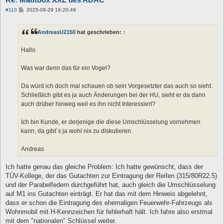
B
#110
2025-09-29 16:20:49
e
i
t
AndreasU2150
hat geschrieben:
↑
r
a
g
Hallo
Was war denn das für ein Vogel?
Da würd ich doch mal schauen ob sein Vorgesetzter das auch so sieht.
Schließlich gibt es ja auch Änderungen bei der HU, sieht er da dann
auch drüber hinweg weil es ihn nicht Interessiert?
Ich bin Kunde, er derjenige die diese Umschlüsselung vornehmen
kann, da gibt´s ja wohl nix zu diskutieren.
Andreas
Ich hatte genau das gleiche Problem: Ich hatte gewünscht, dass der
TÜV-Kollege, der das Gutachten zur Eintragung der Reifen (315/80R22.5)
und der Parabelfedern durchgeführt hat, auch gleich die Umschlüsselung
auf M1 ins Gutachten einträgt. Er hat das mit dem Hinweis abgelehnt,
dass er schon die Eintragung des ehemaligen Feuerwehr-Fahrzeugs als
Wohnmobil mit H-Kennzeichen für fehlerhaft hält. Ich fahre also erstmal
mit dem "nationalen" Schlüssel weiter.