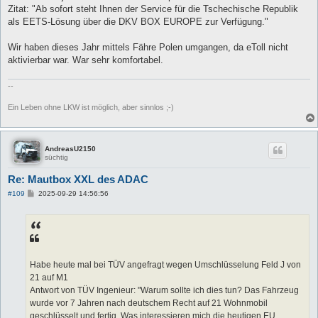
t
Zitat: "Ab sofort steht Ihnen der Service für die Tschechische Republik
r
a
als EETS-Lösung über die DKV BOX EUROPE zur Verfügung."
g
Wir haben dieses Jahr mittels Fähre Polen umgangen, da eToll nicht
aktivierbar war. War sehr komfortabel.
--
Ein Leben ohne LKW ist möglich, aber sinnlos ;-)
AndreasU2150
süchtig
Re: Mautbox XXL des ADAC
B
#109
2025-09-29 14:56:56
e
i
t
r
a
g
Habe heute mal bei TÜV angefragt wegen Umschlüsselung Feld J von
21 auf M1
Antwort von TÜV Ingenieur: "Warum sollte ich dies tun? Das Fahrzeug
wurde vor 7 Jahren nach deutschem Recht auf 21 Wohnmobil
geschlüsselt und fertig. Was interessieren mich die heutigen EU