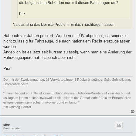
die bulgarischen Behörden nun mit diesen Fahrzeugen um?
Pirx
Na das ist ja das kleinste Problem. Einfach nachtragen lassen.
Hatte ich vor Jahren probiert. Wurde vom TÜV abgelehnt, da seinerzeit
nicht zulässig für Fahrzeuge, die nach nationalem Recht erstzugelassen
wurden.
Angeblich ist es jetzt seit kurzem zulässig, wenn man eine Änderung der
Fahrzeugpapiere hat. Habe ich aber nicht.
Pirx
Der mit der Zweigangachse: 15 Vorwärtsgänge, 3 Rückwärtsgänge, Split, Schnellgang,
Differentialsperre
---
"Immer bedenken: Hilfe ist keine Einbahnstrasse, Geholfen-Werden ist kein Recht und
es liegt an jedem selbst, inwieweit er sich hier in der Gemeinschaft (die im Extremfall so
einiges gemeinsam schafft) involviert und einbringt."
Ein Unimog-Fahrer.
sico
Forumsgeist