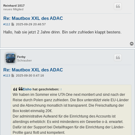
Reinhard 1017
neues Mitglied
Re: Mautbox XXL des ADAC
B
#112
2025-09-29 20:46:57
e
i
Hallo, hab sie jetzt 2 Jahre drinn. Bin sehr zufrieden klappt bestens.
t
r
a
g
Ferby
Schrauber
Re: Mautbox XXL des ADAC
B
#113
2025-09-30 0:47:16
e
i
t
Eisho
hat geschrieben:
↑
r
a
Wir haben im Sommer eine UTA One next montiert und sind nach der
g
Reise durch Polen ganz zufrieden. Die Box unterstützt viele EU-Länder
und die Abrechnung monatlich ist transparent. Die Freischaltung der
Box kostet einmalig 20€.
Der administrative Aufwand für die Einrichtung des Accounts ist
allerdings erheblich: Es wird mindestens ein Gewerbe o-ä. erwartet.
Dafür ist der Support bei Detailfragen für die Einrichtung der Länder-
Profile ganz flott und kompetent.