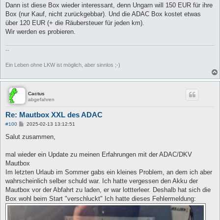
Dann ist diese Box wieder interessant, denn Ungarn will 150 EUR für ihre
Box (nur Kauf, nicht zurückgebbar). Und die ADAC Box kostet etwas
über 120 EUR (+ die Räubersteuer für jeden km).
Wir werden es probieren.
--
Ein Leben ohne LKW ist möglich, aber sinnlos ;-)
Cactus
abgefahren
Re: Mautbox XXL des ADAC
B
#100
2025-02-13 13:12:51
e
i
Salut zusammen,
t
r
a
mal wieder ein Update zu meinen Erfahrungen mit der ADAC/DKV
g
Mautbox
Im letzten Urlaub im Sommer gabs ein kleines Problem, an dem ich aber
wahrscheinlich selber schuld war. Ich hatte vergessen den Akku der
Mautbox vor der Abfahrt zu laden, er war lottterleer. Deshalb hat sich die
Box wohl beim Start "verschluckt" Ich hatte dieses Fehlermeldung: