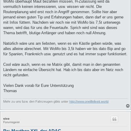
WoMo überhaupt Maut bezahlen müssen, H-Zulassung wird da
vermutlich keinen interessieren, usw. wissen wir nicht. Die
Routenplanung wird erst noch in Angriff genommen. Sollte hier aber
jemand einen guten Tip und Erfahrungen haben, dann darf er uns gerne
mit Infos füttern. Nachdem wir noch nie mit WoMo bis 7,5t unterwegs
waren, wird das für uns die Feuertaufe. Sprich wird sind was dieses
Thema betrifft, blutige Anfänger und haben noch null Ahnung.
Natürlich wäre uns am liebsten, wenn es ein Kästle geben würde, was
alles alleine abrechnet. Mit WoMo bis 3,5t haben wir bis dato Bip and go
für Spanien, Frankreich usw. genutzt und es hat immer super funktioniert.
Cool wäre auch, wenn es ne Matrix gibt, damit man in den genannten
Ländern ne einfache Übersicht hat. Hab ich bis dato aber im Netz noch
nicht gefunden.
Vielen Dank vorab für Eure Unterstützung
Thomas
Mehr zu uns bzw. den Fahrzeugen gibts unter
http://www.onelifeliveit.world
sico
Forumsgeist
Re: Mautbox XXL des ADAC