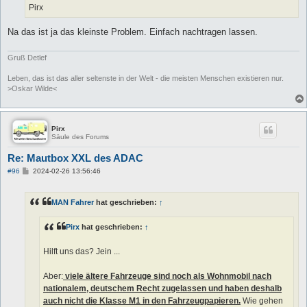
Pirx
Na das ist ja das kleinste Problem. Einfach nachtragen lassen.
Gruß Detlef
Leben, das ist das aller seltenste in der Welt - die meisten Menschen existieren nur.
>Oskar Wilde<
Pirx
Säule des Forums
Re: Mautbox XXL des ADAC
B
#96
2024-02-26 13:56:46
e
i
t
MAN Fahrer
hat geschrieben:
↑
r
a
g
Pirx
hat geschrieben:
↑
Hilft uns das? Jein ...
Aber:
viele ältere Fahrzeuge sind noch als Wohnmobil nach
nationalem, deutschem Recht zugelassen und haben deshalb
auch nicht die Klasse M1 in den Fahrzeugpapieren.
Wie gehen