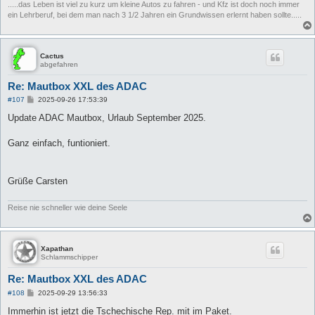
.....das Leben ist viel zu kurz um kleine Autos zu fahren - und Kfz ist doch noch immer
ein Lehrberuf, bei dem man nach 3 1/2 Jahren ein Grundwissen erlernt haben sollte.....
Cactus
abgefahren
Re: Mautbox XXL des ADAC
B
#107
2025-09-26 17:53:39
e
i
Update ADAC Mautbox, Urlaub September 2025.
t
r
a
Ganz einfach, funtioniert.
g
Grüße Carsten
Reise nie schneller wie deine Seele
Xapathan
Schlammschipper
Re: Mautbox XXL des ADAC
B
#108
2025-09-29 13:56:33
e
i
Immerhin ist jetzt die Tschechische Rep. mit im Paket.