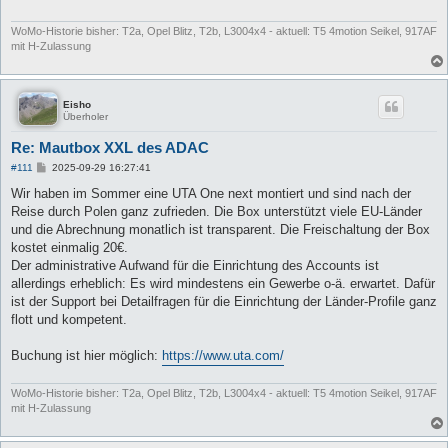
WoMo-Historie bisher: T2a, Opel Blitz, T2b, L3004x4 - aktuell: T5 4motion Seikel, 917AF
mit H-Zulassung
Eisho
Überholer
Re: Mautbox XXL des ADAC
B
#111
2025-09-29 16:27:41
e
i
Wir haben im Sommer eine UTA One next montiert und sind nach der
t
Reise durch Polen ganz zufrieden. Die Box unterstützt viele EU-Länder
r
a
und die Abrechnung monatlich ist transparent. Die Freischaltung der Box
g
kostet einmalig 20€.
Der administrative Aufwand für die Einrichtung des Accounts ist
allerdings erheblich: Es wird mindestens ein Gewerbe o-ä. erwartet. Dafür
ist der Support bei Detailfragen für die Einrichtung der Länder-Profile ganz
flott und kompetent.
Buchung ist hier möglich:
https://www.uta.com/
WoMo-Historie bisher: T2a, Opel Blitz, T2b, L3004x4 - aktuell: T5 4motion Seikel, 917AF
mit H-Zulassung