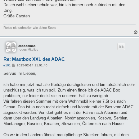
Da ich wohl selber schuld war, bin ich immer noch zufrieden mit dem
Ding.
Grüße Carsten
Reise nie schneller wie deine Seele
Dooooomas
neues Mitglied
Re: Mautbox XXL des ADAC
B
#101
2025-02-14 11:01:40
e
i
Servus Ihr Lieben,
t
r
a
ich habe mir jetzt mal alle Beiträge durchgelesen und bin tatsächlich sehr
g
unschlüssig, was ich tun soll. Zum einen finde ich die ADAC Box
praktisch, nur leider deckt sie in unserem Fall zu wenig ab.
Wir fahren diesen Sommer mit dem Wohnmobil kleiner 7,5t bis nach
Genua. Das ist ja noch recht einfach und könnte mit der Box vom ADAC
abgedeckt werden. Von dort geht es mit der Fähre nach Albanien und
dann über den Landweg Albanien, Nordmazedonien, Kosovo, Serbien,
Montanegro, Bosnien, Kroatien, Slowenien, Österreich nach Hause.
Ob wir in den Ländern überall mautpflichtige Strecken fahren, mit dem