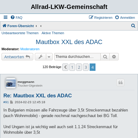
Allrad-LKW-Gemeinschaft
FAQ
Registrieren
Anmelden
S
Foren-Übersicht
Unbeantwortete Themen
Aktive Themen
u
Mautbox XXL des ADAC
c
h
Moderator:
Moderatoren
e
Suche
Erweiterte 
Antworten
1
2
3
4
Vorherige
120 Beiträge
meggmann
Trucker-Urgestein
Re: Mautbox XXL des ADAC
B
#91
2024-02-23 12:45:18
e
i
In Bulgarien müssen alle Fahrzeuge über 3,5t Streckenmaut bezahlen
t
(auch Wohnmobile) - gerade nochmal nachgeschaut bei BG Toll.
r
a
g
Und Ungarn ist ja wichtig weil auch seit 1.1.24 Streckenmaut für
Wohmobile über 3,5t