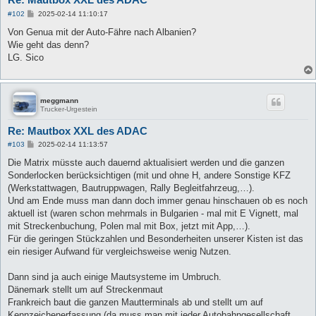
B
#102
2025-02-14 11:10:17
e
i
Von Genua mit der Auto-Fähre nach Albanien?
t
Wie geht das denn?
r
a
LG. Sico
g
meggmann
Trucker-Urgestein
Re: Mautbox XXL des ADAC
B
#103
2025-02-14 11:13:57
e
i
Die Matrix müsste auch dauernd aktualisiert werden und die ganzen
t
Sonderlocken berücksichtigen (mit und ohne H, andere Sonstige KFZ
r
a
(Werkstattwagen, Bautruppwagen, Rally Begleitfahrzeug,…).
g
Und am Ende muss man dann doch immer genau hinschauen ob es noch
aktuell ist (waren schon mehrmals in Bulgarien - mal mit E Vignett, mal
mit Streckenbuchung, Polen mal mit Box, jetzt mit App,…).
Für die geringen Stückzahlen und Besonderheiten unserer Kisten ist das
ein riesiger Aufwand für vergleichsweise wenig Nutzen.
Dann sind ja auch einige Mautsysteme im Umbruch.
Dänemark stellt um auf Streckenmaut
Frankreich baut die ganzen Mautterminals ab und stellt um auf
Kennzeichenerfassung (da muss man mit jeder Autobahngesellschaft