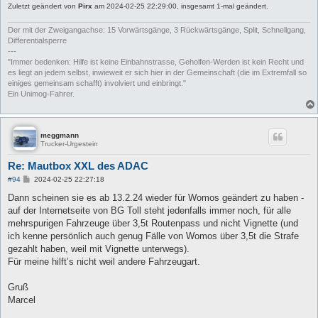
Zuletzt geändert von
Pirx
am 2024-02-25 22:29:00, insgesamt 1-mal geändert.
Der mit der Zweigangachse: 15 Vorwärtsgänge, 3 Rückwärtsgänge, Split, Schnellgang,
Differentialsperre
---
"Immer bedenken: Hilfe ist keine Einbahnstrasse, Geholfen-Werden ist kein Recht und
es liegt an jedem selbst, inwieweit er sich hier in der Gemeinschaft (die im Extremfall so
einiges gemeinsam schafft) involviert und einbringt."
Ein Unimog-Fahrer.
meggmann
Trucker-Urgestein
Re: Mautbox XXL des ADAC
B
#94
2024-02-25 22:27:18
e
i
Dann scheinen sie es ab 13.2.24 wieder für Womos geändert zu haben -
t
auf der Internetseite von BG Toll steht jedenfalls immer noch, für alle
r
a
mehrspurigen Fahrzeuge über 3,5t Routenpass und nicht Vignette (und
g
ich kenne persönlich auch genug Fälle von Womos über 3,5t die Strafe
gezahlt haben, weil mit Vignette unterwegs).
Für meine hilft’s nicht weil andere Fahrzeugart.
Gruß
Marcel