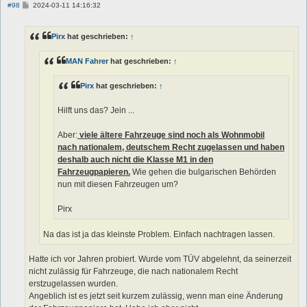
B
#98
2024-03-11 14:16:32
e
i
t
Pirx
hat geschrieben:
↑
r
a
g
MAN Fahrer
hat geschrieben:
↑
Pirx
hat geschrieben:
↑
Hilft uns das? Jein ...
Aber:
viele ältere Fahrzeuge sind noch als Wohnmobil
nach nationalem, deutschem Recht zugelassen und haben
deshalb auch nicht die Klasse M1 in den
Fahrzeugpapieren.
Wie gehen die bulgarischen Behörden
nun mit diesen Fahrzeugen um?
Pirx
Na das ist ja das kleinste Problem. Einfach nachtragen lassen.
Hatte ich vor Jahren probiert. Wurde vom TÜV abgelehnt, da seinerzeit
nicht zulässig für Fahrzeuge, die nach nationalem Recht
erstzugelassen wurden.
Angeblich ist es jetzt seit kurzem zulässig, wenn man eine Änderung