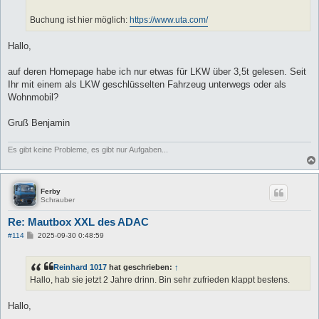
Buchung ist hier möglich:
https://www.uta.com/
Hallo,
auf deren Homepage habe ich nur etwas für LKW über 3,5t gelesen. Seit
Ihr mit einem als LKW geschlüsselten Fahrzeug unterwegs oder als
Wohnmobil?
Gruß Benjamin
Es gibt keine Probleme, es gibt nur Aufgaben...
Ferby
Schrauber
Re: Mautbox XXL des ADAC
B
#114
2025-09-30 0:48:59
e
i
t
Reinhard 1017
hat geschrieben:
↑
r
a
Hallo, hab sie jetzt 2 Jahre drinn. Bin sehr zufrieden klappt bestens.
g
Hallo,