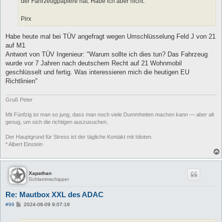
der Fahrzeugpapiere hat. Habe ich aber nicht.
Pirx
Habe heute mal bei TÜV angefragt wegen Umschlüsselung Feld J von 21
auf M1
Antwort von TÜV Ingenieur: "Warum sollte ich dies tun? Das Fahrzeug
wurde vor 7 Jahren nach deutschem Recht auf 21 Wohnmobil
geschlüsselt und fertig. Was interessieren mich die heutigen EU
Richtlinien"
Gruß Peter
Mit Fünfzig ist man so jung, dass man noch viele Dummheiten machen kann — aber alt
genug, um sich die richtigen auszusuchen.
Der Hauptgrund für Stress ist der tägliche Kontakt mit Idioten.
* Albert Einstein
Xapathan
Schlammschipper
Re: Mautbox XXL des ADAC
B
#99
2024-08-09 9:07:19
e
i
t