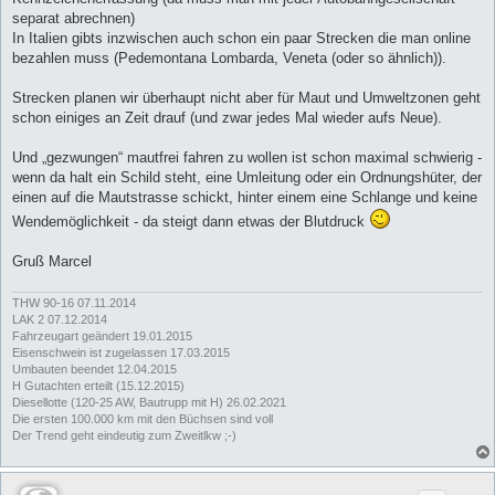
separat abrechnen)
In Italien gibts inzwischen auch schon ein paar Strecken die man online
bezahlen muss (Pedemontana Lombarda, Veneta (oder so ähnlich)).
Strecken planen wir überhaupt nicht aber für Maut und Umweltzonen geht
schon einiges an Zeit drauf (und zwar jedes Mal wieder aufs Neue).
Und „gezwungen“ mautfrei fahren zu wollen ist schon maximal schwierig -
wenn da halt ein Schild steht, eine Umleitung oder ein Ordnungshüter, der
einen auf die Mautstrasse schickt, hinter einem eine Schlange und keine
Wendemöglichkeit - da steigt dann etwas der Blutdruck
Gruß Marcel
THW 90-16 07.11.2014
LAK 2 07.12.2014
Fahrzeugart geändert 19.01.2015
Eisenschwein ist zugelassen 17.03.2015
Umbauten beendet 12.04.2015
H Gutachten erteilt (15.12.2015)
Diesellotte (120-25 AW, Bautrupp mit H) 26.02.2021
Die ersten 100.000 km mit den Büchsen sind voll
Der Trend geht eindeutig zum Zweitlkw ;-)