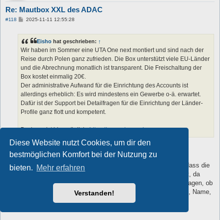
Re: Mautbox XXL des ADAC
B
#118
2025-11-11 12:55:28
e
i
t
Eisho
hat geschrieben:
↑
r
a
Wir haben im Sommer eine UTA One next montiert und sind nach der
g
Reise durch Polen ganz zufrieden. Die Box unterstützt viele EU-Länder
und die Abrechnung monatlich ist transparent. Die Freischaltung der
Box kostet einmalig 20€.
Der administrative Aufwand für die Einrichtung des Accounts ist
allerdings erheblich: Es wird mindestens ein Gewerbe o-ä. erwartet.
Dafür ist der Support bei Detailfragen für die Einrichtung der Länder-
Profile ganz flott und kompetent.
Buchung ist hier möglich:
https://www.uta.com/
Diese Website nutzt Cookies, um dir den
Servus Eisho,
bestmöglichen Komfort bei der Nutzung zu
ich hätte jemanden mit einem Gewerbe, der evtl. die
Anmeldung/Bestellung auslösen könnte. Mir wäre aber wichtig, dass die
bieten.
Mehr erfahren
Abbuchung und die Korrespondenz im Anschluss über mich geht, da
mein Bekannter damit nichts am Hut hat. Kannst Du mir daher sagen, ob
nach erfolgter Anmeldung im "Kundenportal" sofern es eines gibt, Name,
Verstanden!
Adresse, Bankverbindung usw. ändern kann?
Gruß Thomas