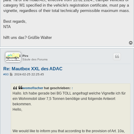
category M1 specified in the vehicle's registration certificate, must pay a
vignette, regardless of their total technically permissible maximum mass.
Best regards,
NTA
hilft uns das? Grüßle Walter
Pirx
Säule des Forums
Re: Mautbox XXL des ADAC
B
#93
2024-02-25 22:25:45
e
i
t
womofischer
hat geschrieben:
↑
r
a
Hallo. Ich habe gerade bei BG TOLL angefragt welche Vignette ich für
g
ein Wohnmobil über 7,5 Tonnen benötige und folgende Antwort
bekommen.
Hello,
We would like to inform you that according to the provision of Art. 10a,