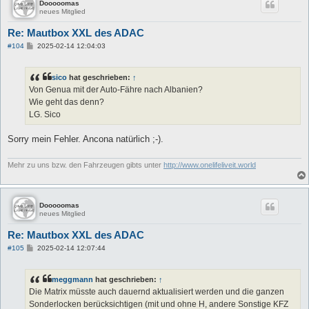
Dooooomas
neues Mitglied
Re: Mautbox XXL des ADAC
B
#104
2025-02-14 12:04:03
e
i
t
sico
hat geschrieben:
↑
r
a
Von Genua mit der Auto-Fähre nach Albanien?
g
Wie geht das denn?
LG. Sico
Sorry mein Fehler. Ancona natürlich ;-).
Mehr zu uns bzw. den Fahrzeugen gibts unter
http://www.onelifeliveit.world
Dooooomas
neues Mitglied
Re: Mautbox XXL des ADAC
B
#105
2025-02-14 12:07:44
e
i
t
meggmann
hat geschrieben:
↑
r
a
Die Matrix müsste auch dauernd aktualisiert werden und die ganzen
g
Sonderlocken berücksichtigen (mit und ohne H, andere Sonstige KFZ