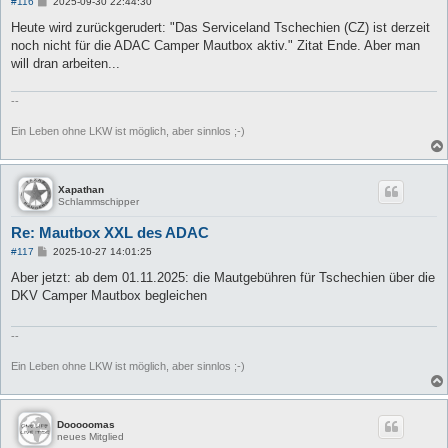
B
#116
2025-09-30 22:44:30
e
i
Heute wird zurückgerudert: "Das Serviceland Tschechien (CZ) ist derzeit
t
noch nicht für die ADAC Camper Mautbox aktiv." Zitat Ende. Aber man
r
a
will dran arbeiten...
g
--
Ein Leben ohne LKW ist möglich, aber sinnlos ;-)
Xapathan
Schlammschipper
Re: Mautbox XXL des ADAC
B
#117
2025-10-27 14:01:25
e
i
Aber jetzt: ab dem 01.11.2025: die Mautgebühren für Tschechien über die
t
DKV Camper Mautbox begleichen
r
a
g
--
Ein Leben ohne LKW ist möglich, aber sinnlos ;-)
Dooooomas
neues Mitglied