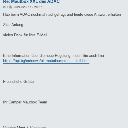
Re: Mautbox XXL des ADAC
B
#97
2024-02-27 19:20:57
e
i
Hab beim ADAC nochmal nachgefragt und heute diese Antwort erhalten
t
r
a
Zitat Anfang
g
vielen Dank für Ihre E-Mail.
Eine Information über die neue Regelung finden Sie auch hier:
https://api.bg/en/news/all-motorhomes-n ... -toll.html
Freundliche Grüße
Ihr Camper Mautbox Team
Vertrieb Maut & Vignetten