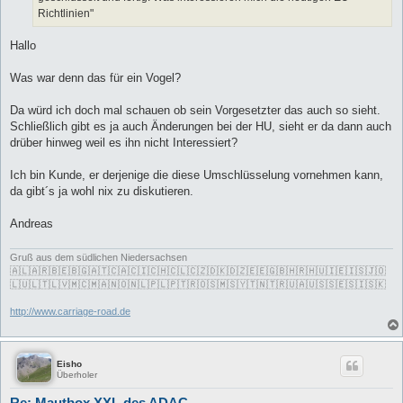
Richtlinien"
Hallo
Was war denn das für ein Vogel?
Da würd ich doch mal schauen ob sein Vorgesetzter das auch so sieht.
Schließlich gibt es ja auch Änderungen bei der HU, sieht er da dann auch
drüber hinweg weil es ihn nicht Interessiert?
Ich bin Kunde, er derjenige die diese Umschlüsselung vornehmen kann,
da gibt´s ja wohl nix zu diskutieren.
Andreas
Gruß aus dem südlichen Niedersachsen
🇦🇱🇦🇷🇧🇪🇧🇬🇦🇹🇨🇦🇨🇮🇨🇭🇨🇱🇨🇿🇩🇰🇩🇿🇪🇪🇬🇧🇭🇷🇭🇺🇮🇪🇮🇸🇯🇴
🇱🇺🇱🇹🇱🇻🇲🇨🇲🇦🇳🇴🇳🇱🇵🇱🇵🇹🇷🇴🇸🇲🇸🇾🇹🇳🇹🇷🇺🇦🇺🇸🇸🇪🇸🇮🇸🇰
http://www.carriage-road.de
Eisho
Überholer
Re: Mautbox XXL des ADAC