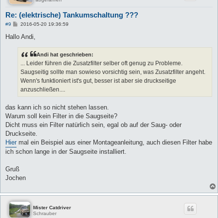
Re: (elektrische) Tankumschaltung ???
B
#9
2016-05-20 19:36:59
e
i
Hallo Andi,
t
r
a
Andi hat geschrieben:
g
... Leider führen die Zusatzfilter selber oft genug zu Probleme.
Saugseitig sollte man sowieso vorsichtig sein, was Zusatzfilter angeht.
Wenn's funktioniert ist's gut, besser ist aber sie druckseitige
anzuschließen....
das kann ich so nicht stehen lassen.
Warum soll kein Filter in die Saugseite?
Dicht muss ein Filter natürlich sein, egal ob auf der Saug- oder
Druckseite.
Hier
mal ein Beispiel aus einer Montageanleitung, auch diesen Filter habe
ich schon lange in der Saugseite installiert.
Gruß
Jochen
Mister Catdriver
Schrauber