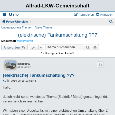
Allrad-LKW-Gemeinschaft
FAQ
Registrieren
Anmelden
S
Foren-Übersicht
Unbeantwortete Themen
Aktive Themen
u
(elektrische) Tankumschaltung ???
c
h
Moderator:
Moderatoren
e
Suche
Erweiterte 
Antworten
17 Beiträge • Seite
1
von
1
mangusta
abgefahren
(elektrische) Tankumschaltung ???
B
#1
2016-05-19 10:51:46
e
i
Hallo,
t
r
a
da ich nicht sehe, wo dieses Thema (Elektrik / Motor) genau hingehört,
g
versuche ich es einmal hier:
Wir haben zwei Dieseltanks mit einer elektrischen Umschaltung über 2