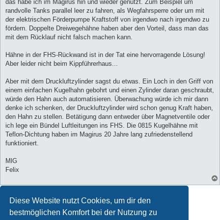
das habe ich im Magirus hin und wieder genutzt. Zum Beispiel um
randvolle Tanks parallel leer zu fahren, als Wegfahrsperre oder um mit
der elektrischen Förderpumpe Kraftstoff von irgendwo nach irgendwo zu
fördern. Doppelte Dreiwegehähne haben aber den Vorteil, dass man das
mit dem Rücklauf nicht falsch machen kann.
Hähne in der FHS-Rückwand ist in der Tat eine hervorragende Lösung!
Aber leider nicht beim Kippführerhaus...
Aber mit dem Druckluftzylinder sagst du etwas. Ein Loch in den Griff von
einem einfachen Kugelhahn gebohrt und einen Zylinder daran geschraubt,
würde den Hahn auch automatisieren. Überwachung würde ich mir dann
denke ich schenken, der Druckluftzylinder wird schon genug Kraft haben,
den Hahn zu stellen. Betätigung dann entweder über Magnetventile oder
ich lege ein Bündel Luftleitungen ins FHS. Die 0815 Kugelhähne mit
Teflon-Dichtung haben im Magirus 20 Jahre lang zufriedenstellend
funktioniert.
MlG
Felix
Antworten
Diese Website nutzt Cookies, um dir den
17 Beiträge • Seite
1
von
1
bestmöglichen Komfort bei der Nutzung zu