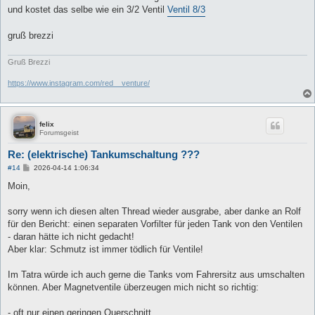
a
und kostet das selbe wie ein 3/2 Ventil
Ventil 8/3
g
gruß brezzi
Gruß Brezzi
https://www.instagram.com/red__venture/
felix
Forumsgeist
Re: (elektrische) Tankumschaltung ???
B
#14
2026-04-14 1:06:34
e
i
Moin,
t
r
a
sorry wenn ich diesen alten Thread wieder ausgrabe, aber danke an Rolf
g
für den Bericht: einen separaten Vorfilter für jeden Tank von den Ventilen
- daran hätte ich nicht gedacht!
Aber klar: Schmutz ist immer tödlich für Ventile!
Im Tatra würde ich auch gerne die Tanks vom Fahrersitz aus umschalten
können. Aber Magnetventile überzeugen mich nicht so richtig:
- oft nur einen geringen Querschnitt.