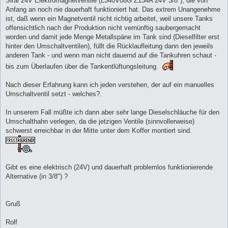
Sirai 24V Elektromagnetventile (L340V08G Z134A 24V 3/8"), die von
Anfang an noch nie dauerhaft funktioniert hat. Das extrem Unangenehme
ist, daß wenn ein Magnetventil nicht richtig arbeitet, weil unsere Tanks
offensichtlich nach der Produktion nicht vernünftig saubergemacht
worden und damit jede Menge Metallspäne im Tank sind (Dieselfilter erst
hinter den Umschaltventilen), füllt die Rücklaufleitung dann den jeweils
anderen Tank - und wenn man nicht dauernd auf die Tankuhren schaut -
bis zum Überlaufen über die Tankentlüftungsleitung.
Nach dieser Erfahrung kann ich jeden verstehen, der auf ein manuelles
Umschaltventil setzt - welches?.
In unserem Fall müßte ich dann aber sehr lange Dieselschläuche für den
Umschalthahn verlegen, da die jetzigen Ventile (sinnvollerweise)
schwerst erreichbar in der Mitte unter dem Koffer montiert sind.
Gibt es eine elektrisch (24V) und dauerhaft problemlos funktionierende
Alternative (in 3/8") ?
Gruß
Rolf