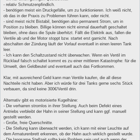
- relativ Schmutzenpfindlich.
- benötigen meist ein Druckgefälle, um zu funktionieren. Ich weiß nicht,
ob das in der Praxis zu Problemen führen kann, oder nicht.
- sind meist nicht Bistabil, benötigen also permanent Strom, um in
Position zu bleiben. Billige können nicht einmal dauerhaft geschaltet
bleiben, ohne dass die Spule überhitzt. Fällt die Elektrik aus, fallen die
Ventile ab und der Motor stoppt bzw. startet erst garnicht. Nach
abschalten der Zündung läuft der Vorlauf eventuell in einen leeren Tank
leer.
- Ich kann den Schaltzustand nicht überwachen. Wenn ein Ventil im
Rücklauf falsch schaltet kommt es zu einer mittleren Katastrophe: für die
Umwelt, den Geldbeutel und eventuell auch das Fortkommen.
Klar, mit ausreichend Geld kann man Ventile kaufen, die all diese
Nachteile nicht haben. Aber ich würde für drei Tanks gerne sechs Stück
verbauen, da sind keine 300€/Ventil drin.
Alternativ gibt es motorisierte Kugelhäne:
- Die verharren stromlos in ihrer Stellung. Auch beim Defekt eines
Antriebs verbleibt der Hahn in seiner Stellung und kann ggf. manuell
gestellt werden.
- Große, freie Querschnitte.
- Die Stellung kann überwacht werden, ich kann mit einer Leuchte auf
dem Armaturenbrett erkennen, ob der Hahn auch wirklich gestellt wurde.
- Die langsame Stellzeit sollte kein Problem sein und auch wenn der