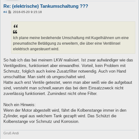
Re: (elektrische) Tankumschaltung ???
B
#4
2016-05-20 9:15:18
e
i
t
r
a
g
Ich plane meine bestehende Umschaltung mit Kugelhähnen um eine
pneumatische Betätigung zu erweitern, die über eine Ventilinsel
elektrisch angesteuert wird.
So hab ich das bei meinem LKW realisiert. Ist zwar aufwändiger wie das
Ventilgedöns, funktioniert aber einwandfrei. Vorteil, kein Problem mit
Schmutz, folglich auch keine Zusatzfilter notwendig. Auch von Hand
umschaltbar. Man sieht ob umgeschaltet wird.
Hatte auch erst Ventile getestet, wenn man aber weiß wie die aufgebaut
sind, versteht man schnell,warum das bei dem Einsatzzweck nicht
zuverlässig funktioniert. Zumindest nicht ohne Filter.
Noch ein Hinweis:
Wenn der Motor abgestellt wird, fährt die Kolbenstange immer in den
Zylinder, egal aus welchem Tank gezapft wird. Das Schützt die
Kolbenstange vor Schmutz und Korrosion.
Gruß Andi