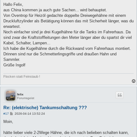
i
Hallo Felix,
t
aus China kommen ja auch gute Sachen... wird behauptet.
r
a
Von Oventrop für Heizöl gedachte doppelte Dreiwegehähne mit einem
g
Druckluftzylinder als Betätigung können das mit Sicherheit länger, was du
erwartest.
Noch einfacher sind je drei Kugelhähne für die Tanks im Fahrerhaus. Da
sind zwar die Kraftstoffleitungen den Meter länger aber du spartst dir viel
Kabel, Schalter, Lampen...
Ich habe die Kugelhähne durch die Rückwand vom Fahrerhaus montiert.
Drinnen sind nur die Schmetterlingsgriffe und draußen Hahn und
Sammler.
Grüße Ingolf
Flocken statt Feinstaub !
felix
Forumsgeist
Re: (elektrische) Tankumschaltung ???
B
#17
2026-04-14 13:52:24
e
i
Moin,
t
r
a
hätte lieber viele 2-2Wege Hähne, die ich nach belieben schalten kann,
g