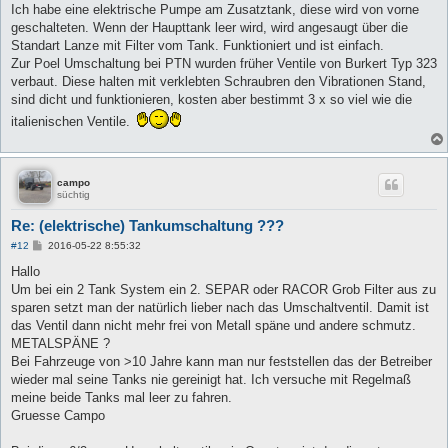
i
Ich habe eine elektrische Pumpe am Zusatztank, diese wird von vorne
t
geschalteten. Wenn der Haupttank leer wird, wird angesaugt über die
r
a
Standart Lanze mit Filter vom Tank. Funktioniert und ist einfach.
g
Zur Poel Umschaltung bei PTN wurden früher Ventile von Burkert Typ 323
verbaut. Diese halten mit verklebten Schraubren den Vibrationen Stand,
sind dicht und funktionieren, kosten aber bestimmt 3 x so viel wie die
italienischen Ventile.
campo
süchtig
Re: (elektrische) Tankumschaltung ???
B
#12
2016-05-22 8:55:32
e
i
Hallo
t
Um bei ein 2 Tank System ein 2. SEPAR oder RACOR Grob Filter aus zu
r
a
sparen setzt man der natürlich lieber nach das Umschaltventil. Damit ist
g
das Ventil dann nicht mehr frei von Metall späne und andere schmutz.
METALSPÄNE ?
Bei Fahrzeuge von >10 Jahre kann man nur feststellen das der Betreiber
wieder mal seine Tanks nie gereinigt hat. Ich versuche mit Regelmaß
meine beide Tanks mal leer zu fahren.
Gruesse Campo