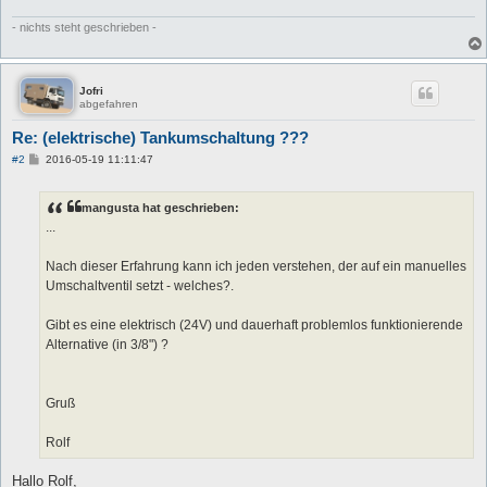
- nichts steht geschrieben -
Jofri
abgefahren
Re: (elektrische) Tankumschaltung ???
B
#2
2016-05-19 11:11:47
e
i
t
mangusta hat geschrieben:
r
a
...
g
Nach dieser Erfahrung kann ich jeden verstehen, der auf ein manuelles
Umschaltventil setzt - welches?.
Gibt es eine elektrisch (24V) und dauerhaft problemlos funktionierende
Alternative (in 3/8") ?
Gruß
Rolf
Hallo Rolf,