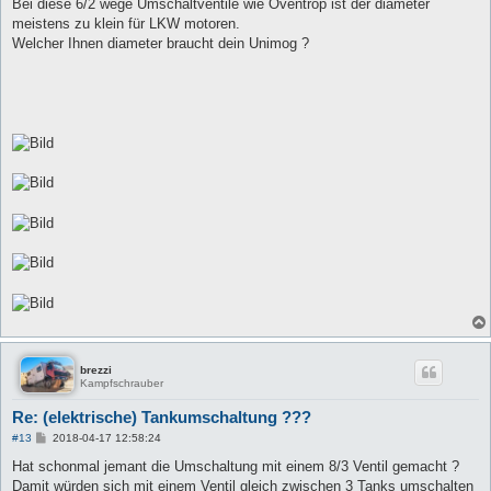
Bei diese 6/2 wege Umschaltventile wie Oventrop ist der diameter
meistens zu klein für LKW motoren.
Welcher Ihnen diameter braucht dein Unimog ?
brezzi
Kampfschrauber
Re: (elektrische) Tankumschaltung ???
B
#13
2018-04-17 12:58:24
e
i
Hat schonmal jemant die Umschaltung mit einem 8/3 Ventil gemacht ?
t
Damit würden sich mit einem Ventil gleich zwischen 3 Tanks umschalten
r