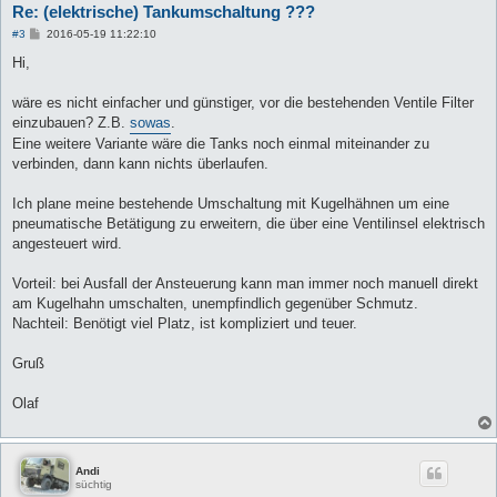
Re: (elektrische) Tankumschaltung ???
B
#3
2016-05-19 11:22:10
e
i
Hi,
t
r
a
wäre es nicht einfacher und günstiger, vor die bestehenden Ventile Filter
g
einzubauen? Z.B.
sowas
.
Eine weitere Variante wäre die Tanks noch einmal miteinander zu
verbinden, dann kann nichts überlaufen.
Ich plane meine bestehende Umschaltung mit Kugelhähnen um eine
pneumatische Betätigung zu erweitern, die über eine Ventilinsel elektrisch
angesteuert wird.
Vorteil: bei Ausfall der Ansteuerung kann man immer noch manuell direkt
am Kugelhahn umschalten, unempfindlich gegenüber Schmutz.
Nachteil: Benötigt viel Platz, ist kompliziert und teuer.
Gruß
Olaf
Andi
süchtig