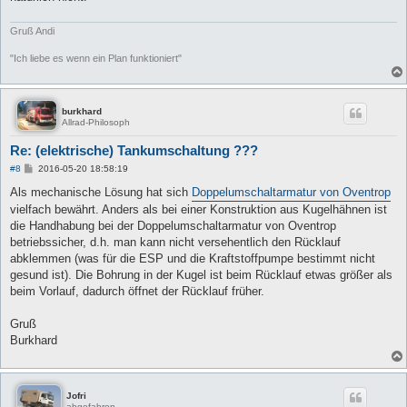
Gruß Andi
"Ich liebe es wenn ein Plan funktioniert"
burkhard
Allrad-Philosoph
Re: (elektrische) Tankumschaltung ???
B
#8
2016-05-20 18:58:19
e
i
Als mechanische Lösung hat sich
Doppelumschaltarmatur von Oventrop
t
vielfach bewährt. Anders als bei einer Konstruktion aus Kugelhähnen ist
r
a
die Handhabung bei der Doppelumschaltarmatur von Oventrop
g
betriebssicher, d.h. man kann nicht versehentlich den Rücklauf
abklemmen (was für die ESP und die Kraftstoffpumpe bestimmt nicht
gesund ist). Die Bohrung in der Kugel ist beim Rücklauf etwas größer als
beim Vorlauf, dadurch öffnet der Rücklauf früher.
Gruß
Burkhard
Jofri
abgefahren