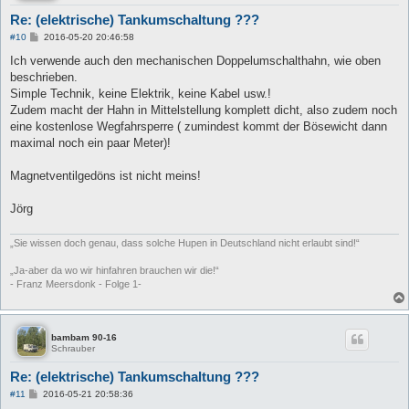
Re: (elektrische) Tankumschaltung ???
B
#10
2016-05-20 20:46:58
e
i
Ich verwende auch den mechanischen Doppelumschalthahn, wie oben
t
beschrieben.
r
a
Simple Technik, keine Elektrik, keine Kabel usw.!
g
Zudem macht der Hahn in Mittelstellung komplett dicht, also zudem noch
eine kostenlose Wegfahrsperre ( zumindest kommt der Bösewicht dann
maximal noch ein paar Meter)!
Magnetventilgedöns ist nicht meins!
Jörg
„Sie wissen doch genau, dass solche Hupen in Deutschland nicht erlaubt sind!“
„Ja-aber da wo wir hinfahren brauchen wir die!“
- Franz Meersdonk - Folge 1-
bambam 90-16
Schrauber
Re: (elektrische) Tankumschaltung ???
B
#11
2016-05-21 20:58:36
e