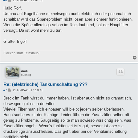
#6
2016-05-20 11:07:56
e
i
Hallo Rolf,
t
Umbau auf Kugelhähne meinetwegen auch elektrisch oder pneumatisch
r
a
schaltbar wird das Späneproblem nicht lösen aber sicherer funktionieren.
g
Wenn die Späne allerdings schon im Rücklauf sind, hat der Hauptfilter
versagt. Da ist wohl mehr zu tun.
Grüße, Ingolf
Flocken statt Feinstaub !
Andi
süchtig
Re: (elektrische) Tankumschaltung ???
B
#7
2016-05-20 17:10:40
e
i
Dreck im Tank wirst du immer haben. Ist aber auch nicht so dramatisch,
t
deswegen gibt es ja de Filter.
r
a
Wieviel Filter man sich einbauen will bleibt jedem selber überlassen.
g
Hauptsache es ist der Richtige. Leider führen die Zusatzfilter selber oft
genug zu Probleme. Saugseitig sollte man sowieso vorsichtig sein, was
Zusatzfilter angeht. Wenn's funktioniert ist's gut, besser ist aber sie
druckseitige anzuschließen. Das geht aber bei der Ventilumschaltung
natürlich nicht.