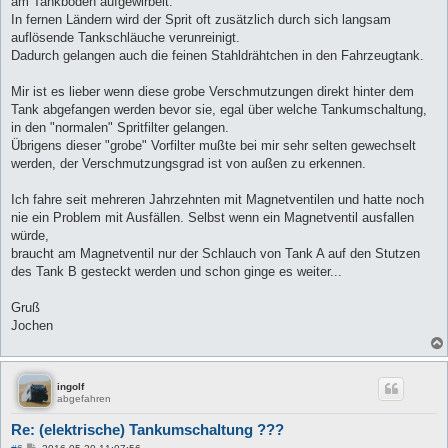
am Tankboden aufgewirbelt.
In fernen Ländern wird der Sprit oft zusätzlich durch sich langsam
auflösende Tankschläuche verunreinigt.
Dadurch gelangen auch die feinen Stahldrähtchen in den Fahrzeugtank.
Mir ist es lieber wenn diese grobe Verschmutzungen direkt hinter dem
Tank abgefangen werden bevor sie, egal über welche Tankumschaltung,
in den "normalen" Spritfilter gelangen.
Übrigens dieser "grobe" Vorfilter mußte bei mir sehr selten gewechselt
werden, der Verschmutzungsgrad ist von außen zu erkennen.
Ich fahre seit mehreren Jahrzehnten mit Magnetventilen und hatte noch
nie ein Problem mit Ausfällen. Selbst wenn ein Magnetventil ausfallen
würde,
braucht am Magnetventil nur der Schlauch von Tank A auf den Stutzen
des Tank B gesteckt werden und schon ginge es weiter...
Gruß
Jochen
ingolf
abgefahren
Re: (elektrische) Tankumschaltung ???
B