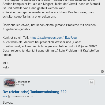
Antrieb komplexer ist, als ein Magnet, bleibt der Vorteil, dass er Bistabil
ist und notfalls von Hand gestellt werden kann.
- Die eher geringe Lebensdauer sollte auch kein Problem sein, man
schaltet seine Tanks ja eher selten um.
Übersehe ich etwas, hat schon einmal jemand Probleme mit solchen
Kugelhänen gehabt?
Konkret so ein Teil:
https://a.aliexpress.com/_EzvjUog
Auch wenn als Medium hauptsächlich Wasser und „Gase“
Erwähnt wird, sollten die Dichtungen aus Teflon und FKM (oder NBR?
Beschreibung ist da nicht ganz stimmig.) kein Problem mit Kraftstoffen
haben.
MLG
Felix
Johannes D
süchtig
Re: (elektrische) Tankumschaltung ???
B
#15
2026-04-14 7:44:30
e
i
Servus,
t