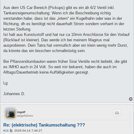
r
a
Aus dem US Car Bereich (Pickups) gibt es ein äh 6/2 Ventil inkl.
g
Tankanzeigenumschaltung. Wenn ich die Beschreibung richtig
verstanden habe, dass ist das „intern“ ein Kugelhahn oder was in der
Richtung, dh es benötigt nicht dauerhaft Strom sondern verharrt in der
letzten Stellung.
Ist halt aus Kunstsstoff und hat nur ca 10mm Anschlüsse für den Vorlauf
(Rücklauf ist kleiner). Das werde ich bei meinem Magirus mal
ausprobieren. Dein Tatra hat vermutlich aber ein klein wenig mehr Durst,
da könnte das ein bisschen schmalbrüstig sein.
Bei Pflanzenölumbauten waren früher Sirai Ventile recht beliebt, die gibt
es IMHO auch in 24 Volt. So weit mir bekannt, haben die auch im
Alltags/Dauerbetrieb keine Auffälligkeiten gezeigt.
Lg
Johannes D.
ingolf
abgefahren
Re: (elektrische) Tankumschaltung ???
B
#16
2026-04-14 7:49:27
e