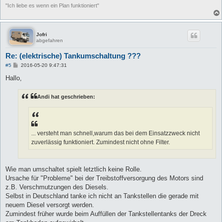
"Ich liebe es wenn ein Plan funktioniert"
Jofri
abgefahren
Re: (elektrische) Tankumschaltung ???
B
#5
2016-05-20 9:47:31
e
i
Hallo,
t
r
a
Andi hat geschrieben:
g
... versteht man schnell,warum das bei dem Einsatzzweck nicht
zuverlässig funktioniert. Zumindest nicht ohne Filter.
Wie man umschaltet spielt letztlich keine Rolle.
Ursache für "Probleme" bei der Treibstoffversorgung des Motors sind
z.B. Verschmutzungen des Diesels.
Selbst in Deutschland tanke ich nicht an Tankstellen die gerade mit
neuem Diesel versorgt werden.
Zumindest früher wurde beim Auffüllen der Tankstellentanks der Dreck