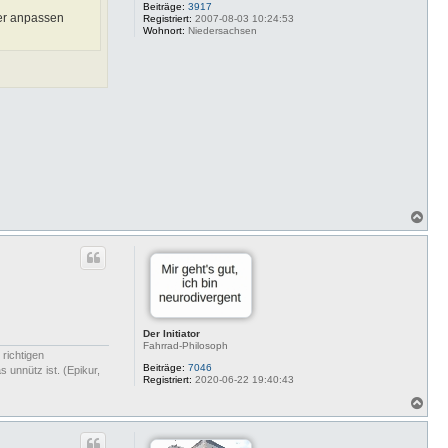
Beiträge:
3917
der anpassen
Registriert:
2007-08-03 10:24:53
Wohnort:
Niedersachsen
N
a
c
h
o
b
e
n
Der Initiator
Fahrrad-Philosoph
 richtigen
Beiträge:
7046
 unnütz ist. (Epikur,
Registriert:
2020-06-22 19:40:43
N
a
c
h