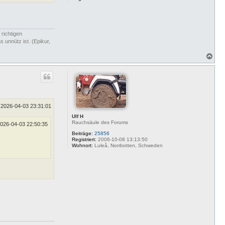
 richtigen
 unnütz ist. (Epikur,
N
a
c
h
o
b
e
n
2026-04-03 23:31:01
Ulf H
Rauchsäule des Forums
026-04-03 22:50:35
Beiträge:
25856
Registriert:
2006-10-08 13:13:50
Wohnort:
Luleå, Norrbotten, Schweden