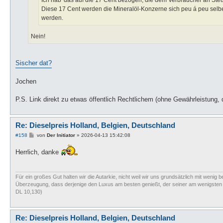
Ich hab' das auf die 17 Cent bezogen, die dem Verbraucher an Ste
Diese 17 Cent werden die Mineralöl-Konzerne sich peu á peu selb
werden.
Nein!
Sischer dat?
Jochen
P.S. Link direkt zu etwas öffentlich Rechtlichem (ohne Gewährleistung, 
Re: Dieselpreis Holland, Belgien, Deutschland
B
#158
von
Der Initiator
»
2026-04-13 15:42:08
e
i
Herrlich, danke
t
r
a
g
Für ein großes Gut halten wir die Autarkie, nicht weil wir uns grundsätzlich mit wenig b
Überzeugung, dass derjenige den Luxus am besten genießt, der seiner am wenigsten bed
DL 10,130)
Re: Dieselpreis Holland, Belgien, Deutschland