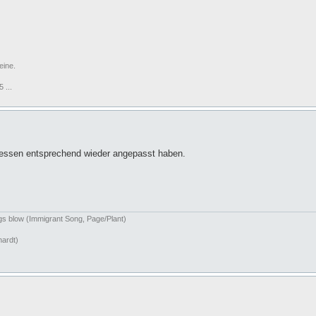
eine.
 ...
eressen entsprechend wieder angepasst haben.
ngs blow (Immigrant Song, Page/Plant)
hardt)