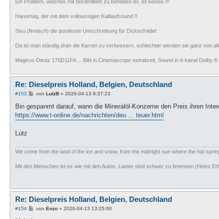
Ein Problem, welches mit Bordmitteln zu beheben ist, ist keines !!!
Hanomag, der mit dem vollnussigen Kaltlaufsound !!
Sisu (finnisch) die positivste Umschreibung für Dickschädel.
Da ist man ständig dran die Karren zu verbessern, schlechter werden sie ganz von all
Magirus-Deutz 170D11FA ... Bild in Cinemascope extrabreit, Sound in 6-kanal Dolby 8.5
Re: Dieselpreis Holland, Belgien, Deutschland
B
#153
von
LutzB
»
2026-04-13 9:37:23
e
i
Bin gespanmt darauf, wann die Mineralöl-Konzerne den Preis ihren Int
t
https://www.t-online.de/nachrichten/deu ... teuer.html
r
a
g
Lutz
We come from the land of the ice and snow, from the midnight sun where the hot spri
Mit den Menschen ist es wie mit den Autos, Laster sind schwer zu bremsen.(Heinz Er
Re: Dieselpreis Holland, Belgien, Deutschland
B
#154
von
Enzo
»
2026-04-13 13:25:00
e