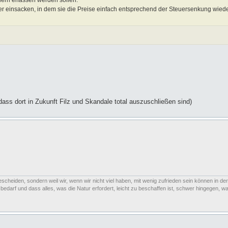
uern erlassen werden sollen.
er einsacken, in dem sie die Preise einfach entsprechend der Steuersenkung wie
dass dort in Zukunft Filz und Skandale total auszuschließen sind)
escheiden, sondern weil wir, wenn wir nicht viel haben, mit wenig zufrieden sein können in der
arf und dass alles, was die Natur erfordert, leicht zu beschaffen ist, schwer hingegen, was