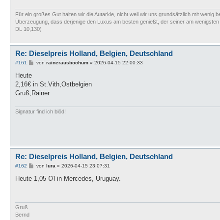
Für ein großes Gut halten wir die Autarkie, nicht weil wir uns grundsätzlich mit wenig b
Überzeugung, dass derjenige den Luxus am besten genießt, der seiner am wenigsten bed
DL 10,130)
Re: Dieselpreis Holland, Belgien, Deutschland
B
#161
von
rainerausbochum
»
2026-04-15 22:00:33
e
i
Heute
t
2,16€ in St.Vith,Ostbelgien
r
a
Gruß,Rainer
g
Signatur find ich blöd!
Re: Dieselpreis Holland, Belgien, Deutschland
B
#162
von
lura
»
2026-04-15 23:07:31
e
i
Heute 1,05 €/l in Mercedes, Uruguay.
t
r
a
g
Gruß
Bernd