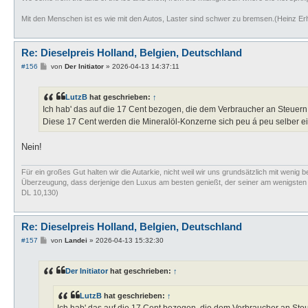
Mit den Menschen ist es wie mit den Autos, Laster sind schwer zu bremsen.(Heinz Er
Re: Dieselpreis Holland, Belgien, Deutschland
B
#156
von
Der Initiator
»
2026-04-13 14:37:11
e
i
t
LutzB
hat geschrieben:
↑
r
a
Ich hab' das auf die 17 Cent bezogen, die dem Verbraucher an Steuern
g
Diese 17 Cent werden die Mineralöl-Konzerne sich peu á peu selber e
Nein!
Für ein großes Gut halten wir die Autarkie, nicht weil wir uns grundsätzlich mit wenig b
Überzeugung, dass derjenige den Luxus am besten genießt, der seiner am wenigsten bed
DL 10,130)
Re: Dieselpreis Holland, Belgien, Deutschland
B
#157
von
Landei
»
2026-04-13 15:32:30
e
i
t
Der Initiator
hat geschrieben:
↑
r
a
g
LutzB
hat geschrieben:
↑