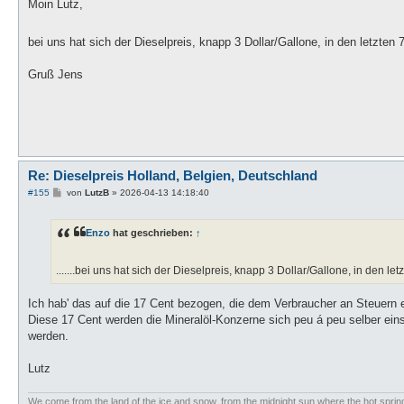
i
Moin Lutz,
t
r
a
bei uns hat sich der Dieselpreis, knapp 3 Dollar/Gallone, in den letzten 
g
Gruß Jens
Re: Dieselpreis Holland, Belgien, Deutschland
B
#155
von
LutzB
»
2026-04-13 14:18:40
e
i
t
Enzo
hat geschrieben:
↑
r
a
g
.......bei uns hat sich der Dieselpreis, knapp 3 Dollar/Gallone, in den le
Ich hab' das auf die 17 Cent bezogen, die dem Verbraucher an Steuern 
Diese 17 Cent werden die Mineralöl-Konzerne sich peu á peu selber ei
werden.
Lutz
We come from the land of the ice and snow, from the midnight sun where the hot spri