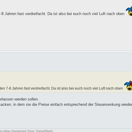
7-8 Jahren fast verdreifacht. Da ist also bei euch noch viel Luft nach oben
tzten 7-8 Jahren fast verdreifacht. Da ist also bei euch noch viel Luft nach oben
erlassen werden sollen.
nsacken, in dem sie die Preise einfach entsprechend der Steuersenkung wied
ngs blow (Immigrant Song, Page/Plant)