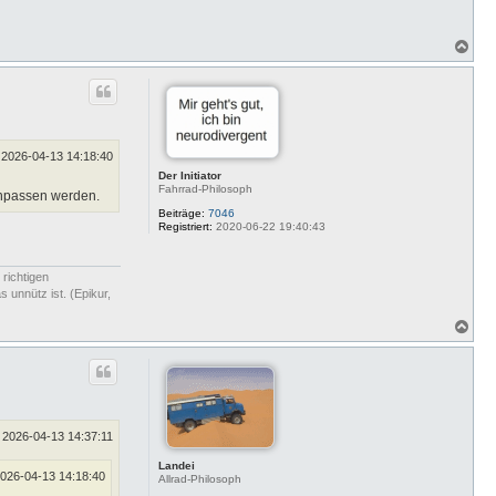
N
a
c
h
o
b
e
n
2026-04-13 14:18:40
Der Initiator
Fahrrad-Philosoph
anpassen werden.
Beiträge:
7046
Registriert:
2020-06-22 19:40:43
 richtigen
 unnütz ist. (Epikur,
N
a
c
h
o
b
e
n
2026-04-13 14:37:11
Landei
026-04-13 14:18:40
Allrad-Philosoph