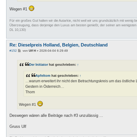
Wegen #1
Für ein großes Gut halten wir die Autarkie, nicht weil wir uns grundsätzlich mit wenig b
Überzeugung, dass derjenige den Luxus am besten genießt, der seiner am wenigsten bed
DL 10,130)
Re: Dieselpreis Holland, Belgien, Deutschland
B
#152
von
Ulf H
»
2026-04-04 6:29:49
e
i
t
Der Initiator
hat geschrieben:
↑
r
a
g
Apfeltom
hat geschrieben:
↑
…warum erweitert ihr nicht den Betrachtungskreis um das östliche
Gestern in Österreich…
Thom
Wegen #1
Deswegen wären alle Beiträge nach #3 unzulässig ...
Gruss Ulf