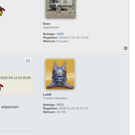
e
n
Enzo
abgefahren
Beiträge:
2985
Registriert:
2009-07-19 22:13:54
Wohnort:
Ecuador
N
a
c
h
o
b
e
n
2026-04-13 13:25:00
LutzB
Trucker-Urgestein
Beiträge:
9555
er anpassen
Registriert:
2008-11-18 22:57:00
Wohnort:
40789