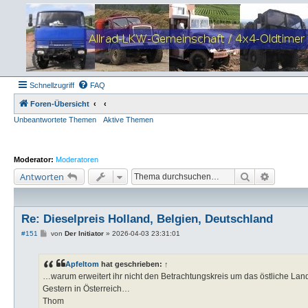
Schnellzugriff
FAQ
Foren-Übersicht
Unbeantwortete Themen
Aktive Themen
Moderator:
Moderatoren
Suche
Erweiter
Antworten
Re: Dieselpreis Holland, Belgien, Deutschland
B
#151
von
Der Initiator
»
2026-04-03 23:31:01
e
i
t
Apfeltom
hat geschrieben:
↑
r
a
…warum erweitert ihr nicht den Betrachtungskreis um das östliche Lan
g
Gestern in Österreich…
Thom