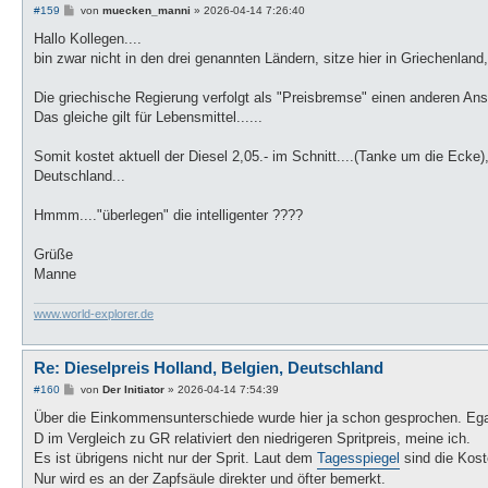
B
#159
von
muecken_manni
»
2026-04-14 7:26:40
e
i
Hallo Kollegen....
t
bin zwar nicht in den drei genannten Ländern, sitze hier in Griechenlan
r
a
g
Die griechische Regierung verfolgt als "Preisbremse" einen anderen Ans
Das gleiche gilt für Lebensmittel......
Somit kostet aktuell der Diesel 2,05.- im Schnitt....(Tanke um die Ecke),
Deutschland...
Hmmm...."überlegen" die intelligenter ????
Grüße
Manne
www.world-explorer.de
Re: Dieselpreis Holland, Belgien, Deutschland
B
#160
von
Der Initiator
»
2026-04-14 7:54:39
e
i
Über die Einkommensunterschiede wurde hier ja schon gesprochen. Eg
t
D im Vergleich zu GR relativiert den niedrigeren Spritpreis, meine ich.
r
a
Es ist übrigens nicht nur der Sprit. Laut dem
Tagesspiegel
sind die Kost
g
Nur wird es an der Zapfsäule direkter und öfter bemerkt.