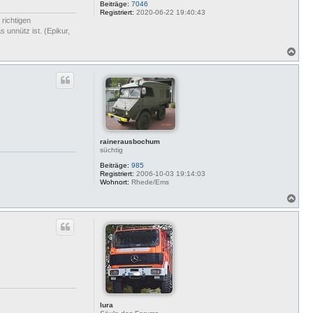
n
Beiträge:
7046
n
Registriert:
2020-06-22 19:40:43
 richtigen
i
 unnütz ist. (Epikur,
N
a
c
h
o
b
e
n
rainerausbochum
süchtig
Beiträge:
985
Registriert:
2006-10-03 19:14:03
Wohnort:
Rhede/Ems
N
a
c
h
o
b
e
n
lura