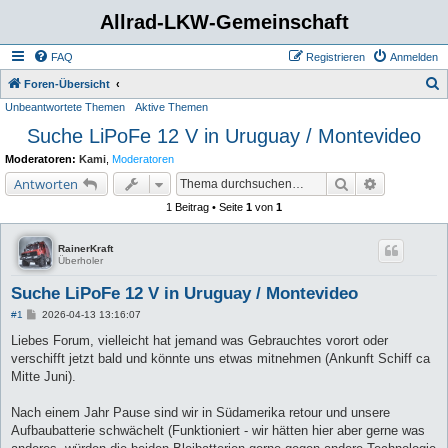
Allrad-LKW-Gemeinschaft
FAQ
Registrieren
Anmelden
S
Foren-Übersicht
Unbeantwortete Themen
Aktive Themen
u
Suche LiPoFe 12 V in Uruguay / Montevideo
c
h
Moderatoren:
Kami
,
Moderatoren
e
Suche
Erweiterte 
Antworten
1 Beitrag • Seite
1
von
1
RainerKraft
Überholer
Suche LiPoFe 12 V in Uruguay / Montevideo
B
#1
2026-04-13 13:16:07
e
i
Liebes Forum, vielleicht hat jemand was Gebrauchtes vorort oder
t
verschifft jetzt bald und könnte uns etwas mitnehmen (Ankunft Schiff ca
r
a
Mitte Juni).
g
Nach einem Jahr Pause sind wir in Südamerika retour und unsere
Aufbaubatterie schwächelt (Funktioniert - wir hätten hier aber gerne was