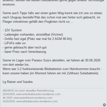
anderes, würden die beiden Bleibatterien gerne gegen andere Technologie
ersetzen.
Gerne auch Tipps falls wer einen guten Weg kennt wie ich uns so etwas
nach Uruguay bestelle?Hat das schon mal wer hinter sich gebracht, im
Flieger mitnehmen gefällt den Fluglinien nicht so….
- 12V System
- Laderegler vorhanden, einstellbar (Victron)
- Größe fast egal (Platz war mal für 2 AGM 80 Ah)
- LiPoFe oder so
- gerne gebraucht aber noch gut
- fairer Preis nach Vereinbarung
Gerne im Lager vom Paraiso Suizo abstellen, wir fahren ab 30.06.2026
von dort wieder los.
Wenn wer 1-2 funktionierende Bleibatterien zum Heimkommen braucht -
kann unsere haben (im Moment fahren wir mit 2xMouro Solarbatterie)
Lg Rainer und Sandra
ABUMOG ist unser aktuelles Reisefahrzeug
2024/2025: www.amerikabisunten.wordpress.com
Ab 2020: www.asienbisumi.wordpress.com
2015/2016: www.afrikabisunten.wordpress.com