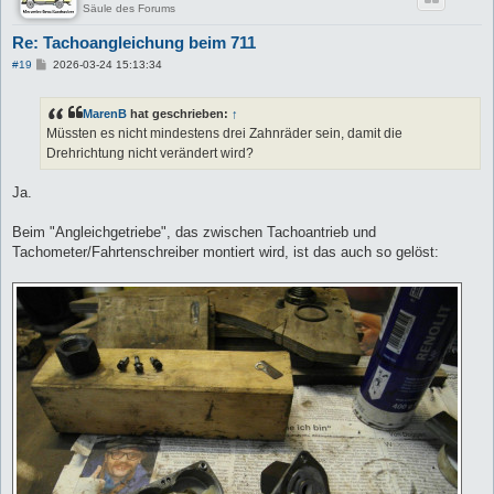
Säule des Forums
Re: Tachoangleichung beim 711
B
#19
2026-03-24 15:13:34
e
i
t
MarenB
hat geschrieben:
↑
r
a
Müssten es nicht mindestens drei Zahnräder sein, damit die
g
Drehrichtung nicht verändert wird?
Ja.
Beim "Angleichgetriebe", das zwischen Tachoantrieb und
Tachometer/Fahrtenschreiber montiert wird, ist das auch so gelöst: