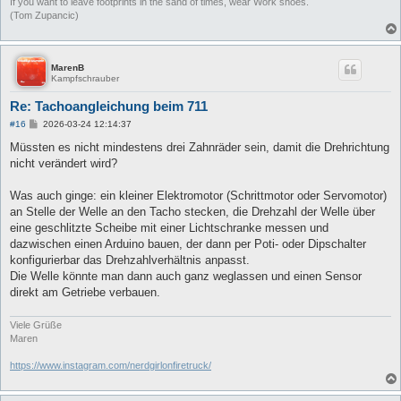
If you want to leave footprints in the sand of times, wear Work shoes.
(Tom Zupancic)
MarenB
Kampfschrauber
Re: Tachoangleichung beim 711
B
#16
2026-03-24 12:14:37
e
i
Müssten es nicht mindestens drei Zahnräder sein, damit die Drehrichtung
t
nicht verändert wird?
r
a
g
Was auch ginge: ein kleiner Elektromotor (Schrittmotor oder Servomotor)
an Stelle der Welle an den Tacho stecken, die Drehzahl der Welle über
eine geschlitzte Scheibe mit einer Lichtschranke messen und
dazwischen einen Arduino bauen, der dann per Poti- oder Dipschalter
konfigurierbar das Drehzahlverhältnis anpasst.
Die Welle könnte man dann auch ganz weglassen und einen Sensor
direkt am Getriebe verbauen.
Viele Grüße
Maren
https://www.instagram.com/nerdgirlonfiretruck/