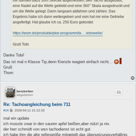
mir damals dazu 50m Strecke abgemessen, den Tacho ausgebaut,
eine Nadel auf die Welle geklebt und eine 360° Skala ausgedruckt und
um die Welle gelegt. Dann langsam abfahren und zählen. Das
Ergebnis habe ich dann weitergeben und vsm hat mir eine Getriebe
angefertigt. Hat glaube ich ca. 250 Euro gekostet.
https://wsm.de/produkte/pkw-programm/ta ... iebswelle/
Gruß Tobi
Danke Tobi!
Das ist mal n Klasse Tip,denn Kienzle reagiert einfach nicht…
Gruß
Thom
benztreiber
abgefahren
Re: Tachoangleichung beim 711
B
#26
2026-04-11 21:12:33
e
i
mal ein update
t
ich musste zwar in den sauren apfel beißen,aber nützt ja nix.
r
a
der herr schmidt von wsn tachodienst ist echt gut.
g
ich habe ihm die alte reifengröße mitgeteilt,das übersetzungsverhältnis