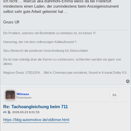
ich nicht ... Marcus aka Bahnhofs-Emma weiss da bei Frankfurt
mindestens einen Laden, der zumindestens beim Anzeigeinstrument
selbst sehr gute Arbeit geleistet hat ...
Gruss Ulf
Ein Problem, welches mit Bordmitteln zu beheben ist, ist keines !!!
Hanomag, der mit dem vollnussigen Kaltlaufsound !!
Sisu (finnisch) die positivste Umschreibung für Dickschädel.
Da ist man ständig dran die Karren zu verbessern, schlechter werden sie ganz von
alleine.
Magirus-Deutz 170D11FA ... Bild in Cinemascope extrabreit, Sound in 6-kanal Dolby 8.5
...
Wilmaaa
Forenteam
Re: Tachoangleichung beim 711
B
#6
2026-03-23 8:01:53
e
i
https://bbg-automotive.de/oldtimer.html
t
r
a