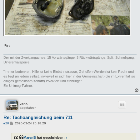
Pirx
Der mit der Zweigangachse: 15 Vorwärtsgänge, 3 Rückwärtsgänge, Split, Schnellgang,
Differentialsperre
---
"Immer bedenken: Hilfe ist keine Einbahnstrasse, Geholfen-Werden ist kein Recht und
es liegt an jedem selbst, inwieweit er sich hier in der Gemeinschaft (die im Extremfall so
einiges gemeinsam schafft) involviert und einbringt."
Ein Unimog-Fahrer.
vario
abgefahren
Re: Tachoangleichung beim 711
B
#20
2026-03-24 20:18:20
e
i
t
MarenB
hat geschrieben:
↑
r