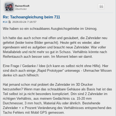
RainerKraft
Überholer
Re: Tachoangleichung beim 711
B
#14
2026-03-24 7:16:57
e
i
Wie haben so ein schraubbares Ausgleichsgetriebe im Unimog.
t
r
a
Ich hatte das auch schon mal offen und gesäubert, die Zahnräder neu
g
gefettet (leider keine Bilder gemacht). Heute geht es wieder, aber
irgendwann wird es aufgeben und braucht neue Zahnräder. War voller
Metallabrieb und nicht mehr so gut in Schuss. Verhältnis könnte nach
Reifentausch auch besser sein. Im Moment leben wir damit.
Eine Frage / Gedanke / Idee (ich kann es selbst nicht ohne Hilfe). Hier
sind doch auch einige „Rapid Prototyper“ unterwegs - Uhrmacher Wissen
denke ich auch hilfreich:
Hat jemand schon mal probiert die Zahnräder im 3D Drucker
herzustellen? Wenn man das schraubbare Gehäuse als Basis hat ist das
Teil selbst ist ja nicht besonders kompliziert. Drin sind 2 Zahnräder im
richtigen Verhältnis, aus meinem Gedächtnis ca. 15-20 mm
Durchmesser, 3 mm hoch, Material Alu oder ähnlich. Bestehende
Zahnräder + x Prozent Veränderung des Verhältnisses entsprechend des
Tacho Fehlers mit Mobil GPS gemessen.