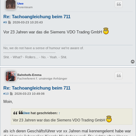
Uwe
Forenteam
Re: Tachoangleichung beim 711
B
#9
2026-03-23 10:20:43
e
i
Vor 23 Jahren war das die Siemens VDO Trading GmbH
t
r
a
g
No, we do not have a sense of humour we're aware of.
-------------------------------------------
Shit. - What? - Rollers... - No. - Yeah. - Shit.
Bahnhofs-Emma
Fachreferent f. unsinnige Anhänger
Re: Tachoangleichung beim 711
B
#10
2026-03-23 10:49:06
e
i
Moin,
t
r
a
Uwe
hat geschrieben:
↑
g
Vor 23 Jahren war das die Siemens VDO Trading GmbH
als ich deren Geschäftsführer vor xx Jahren mal kennengelernt habe war