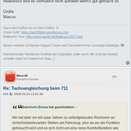
Realistisch wird es vermutlich nicht auffallen wenn's gut gemacht ist.
Grüße
Marcus
Nach dem Kaffee ist vor dem Kaffee. ☕
Unser GAZ:
https://gaz66blog.wordpress.com
Baltikums-Tour:
http://www.gaz66.de/Baltikum-2017.html
Senior member of Darwin-Support-Team und Fachreferent für unsinnige Anhänger. 🚒
Hammersbald: Nordische Gottheit der Ungeduld. (oder auch: Als Gott die Geduld
verteilte stand ich hupend im Stau...)
MarenB
Kampfschrauber
Re: Tachoangleichung beim 711
B
#18
2026-03-24 13:51:36
e
i
t
Bahnhofs-Emma
hat geschrieben:
↑
r
a
g
Mir hat aber vor ein paar Jahren zu selbstgebauten Rechnern an
sicherheitsrelevanten Stellen am Fahrzeug, also da wo die Funktion
gebraucht wird und es sich nicht um eine reine Komfortfunktion wie