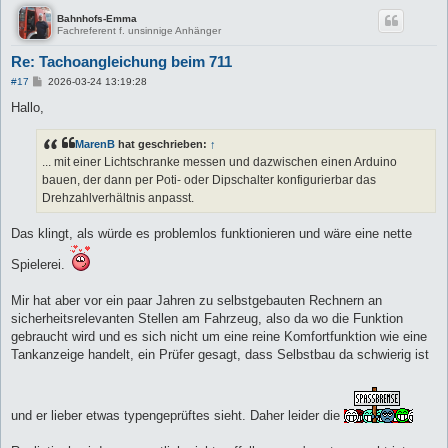
Bahnhofs-Emma
Fachreferent f. unsinnige Anhänger
Re: Tachoangleichung beim 711
B
#17
2026-03-24 13:19:28
e
i
Hallo,
t
r
a
MarenB
hat geschrieben:
↑
g
... mit einer Lichtschranke messen und dazwischen einen Arduino
bauen, der dann per Poti- oder Dipschalter konfigurierbar das
Drehzahlverhältnis anpasst.
Das klingt, als würde es problemlos funktionieren und wäre eine nette
Spielerei.
Mir hat aber vor ein paar Jahren zu selbstgebauten Rechnern an
sicherheitsrelevanten Stellen am Fahrzeug, also da wo die Funktion
gebraucht wird und es sich nicht um eine reine Komfortfunktion wie eine
Tankanzeige handelt, ein Prüfer gesagt, dass Selbstbau da schwierig ist
und er lieber etwas typengeprüftes sieht. Daher leider die