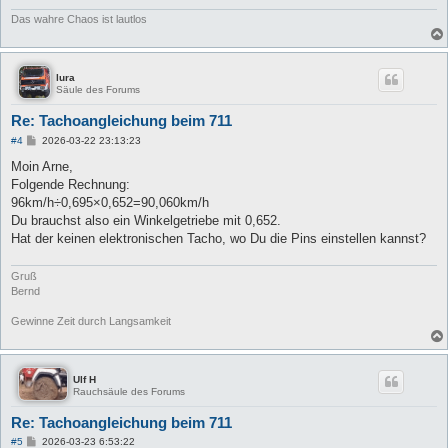
Das wahre Chaos ist lautlos
lura
Säule des Forums
Re: Tachoangleichung beim 711
B
#4
2026-03-22 23:13:23
e
i
Moin Arne,
t
Folgende Rechnung:
r
a
96km/h÷0,695×0,652=90,060km/h
g
Du brauchst also ein Winkelgetriebe mit 0,652.
Hat der keinen elektronischen Tacho, wo Du die Pins einstellen kannst?
Gruß
Bernd
Gewinne Zeit durch Langsamkeit
Ulf H
Rauchsäule des Forums
Re: Tachoangleichung beim 711
B
#5
2026-03-23 6:53:22