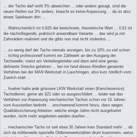
e
i
... der Tacho darf wohl 3% abweichen ... oder anders gesagt, sind die
t
neuen Reifen nur 3% anders, braucht es keine Anpassung ... da ist also
r
a
etwas Spielraum drin ...
g
... Wahrscheinlich ist 0,625 der berechnete, theoretische Wert ... 0,61 ist
die nächstliegende, praktisch anwendbare Variante ... das wird ja mit
Zahnrädern realisiert und die gibts nun mal nicht stufenlos ...
... zu wenig darf der Tacho niemals anzeigen, bis zu 10% zu viel schon
... richtig professionell kommt ein Zählwerk an den Ausgang der
Tachowelle, meist am Verteilergetriebe und dann wird eine genau
definierte Strecke gefahren ... bei mir fand dieses Abrollen genannte
Verfahren bei der MAN Werkstatt in Lauchringen, also kurz nördlich vom
Zuerich statt ...
... frueher hatte jede grössere LKW Werkstatt einen (Kienzleservice)
Tachodienst, gerne als §21 oder so ausgeschildert ... leider war das
Verfahren zur Anpassung mechanischer Tachos schon vor 15 Jahren
vom Aussterben bedroht ... erschwerend kommt hinzu, dass wegen
Qualitätssicherung Arbeiten, welche einige Jahre nicht ausgefuehrt
wurden, nicht mehr angeboten werden duerfen ...
... mechanischer Tacho ist seit etwa 30 Jahren kein Standard mehr ... ob
sich da mittlerweile spezielle Oldtimerwerkstätten drum kuemmern, weiss