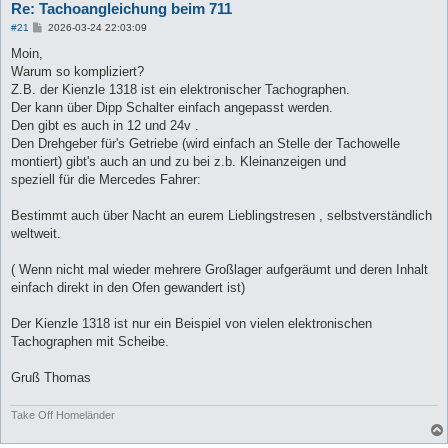
Re: Tachoangleichung beim 711
B
#21
2026-03-24 22:03:09
e
i
Moin,
t
Warum so kompliziert?
r
a
Z.B. der Kienzle 1318 ist ein elektronischer Tachographen.
g
Der kann über Dipp Schalter einfach angepasst werden.
Den gibt es auch in 12 und 24v .
Den Drehgeber für's Getriebe (wird einfach an Stelle der Tachowelle
montiert) gibt's auch an und zu bei z.b. Kleinanzeigen und
speziell für die Mercedes Fahrer:
Bestimmt auch über Nacht an eurem Lieblingstresen , selbstverständlich
weltweit.
( Wenn nicht mal wieder mehrere Großlager aufgeräumt und deren Inhalt
einfach direkt in den Ofen gewandert ist)
Der Kienzle 1318 ist nur ein Beispiel von vielen elektronischen
Tachographen mit Scheibe.
Gruß Thomas
Take Off Homeländer