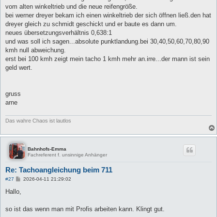
vom alten winkeltrieb und die neue reifengröße.
bei werner dreyer bekam ich einen winkeltrieb der sich öffnen ließ.den hat
dreyer gleich zu schmidt geschickt und er baute es dann um.
neues übersetzungsverhältnis 0,638:1
und was soll ich sagen...absolute punktlandung.bei 30,40,50,60,70,80,90
kmh null abweichung.
erst bei 100 kmh zeigt mein tacho 1 kmh mehr an.irre...der mann ist sein
geld wert.
gruss
arne
Das wahre Chaos ist lautlos
Bahnhofs-Emma
Fachreferent f. unsinnige Anhänger
Re: Tachoangleichung beim 711
B
#27
2026-04-11 21:29:02
e
i
Hallo,
t
r
a
so ist das wenn man mit Profis arbeiten kann. Klingt gut.
g