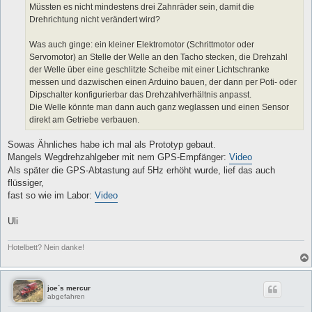
a
Müssten es nicht mindestens drei Zahnräder sein, damit die
g
Drehrichtung nicht verändert wird?
Was auch ginge: ein kleiner Elektromotor (Schrittmotor oder
Servomotor) an Stelle der Welle an den Tacho stecken, die Drehzahl
der Welle über eine geschlitzte Scheibe mit einer Lichtschranke
messen und dazwischen einen Arduino bauen, der dann per Poti- oder
Dipschalter konfigurierbar das Drehzahlverhältnis anpasst.
Die Welle könnte man dann auch ganz weglassen und einen Sensor
direkt am Getriebe verbauen.
Sowas Ähnliches habe ich mal als Prototyp gebaut.
Mangels Wegdrehzahlgeber mit nem GPS-Empfänger:
Video
Als später die GPS-Abtastung auf 5Hz erhöht wurde, lief das auch
flüssiger,
fast so wie im Labor:
Video
Uli
Hotelbett? Nein danke!
joe`s mercur
abgefahren