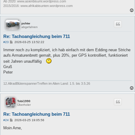
Ab 2020: www.asienbisumi.wordpress.com
2015/2016: www.afrikabisunten.wordpress.com
pshtw
abgefahren
Re: Tachoangleichung beim 711
B
#23
2026-03-25 13:52:22
e
i
Immer noch zu kompliziert, ich hab einfach mit dem Edding neue Striche
t
aufs Armaturenbrett gemalt, plus 20%, per GPS kontrolliert, funktioniert
r
a
seit Jahren unauffällig
g
Gruß
Peter
12.AllradBlütenspannerTreffen im Alten Land: 1.5. bis 3.5.26
Tobi1990
Überholer
Re: Tachoangleichung beim 711
B
#24
2026-03-25 19:05:56
e
i
Moin Arne,
t
r