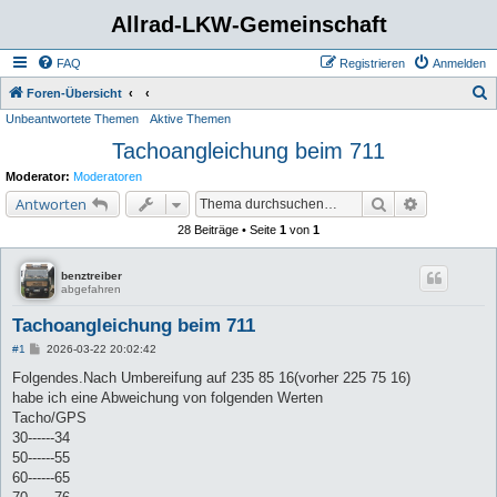
Allrad-LKW-Gemeinschaft
FAQ
Registrieren
Anmelden
S
Foren-Übersicht
Unbeantwortete Themen
Aktive Themen
u
Tachoangleichung beim 711
c
h
Moderator:
Moderatoren
e
Suche
Erweiterte 
Antworten
28 Beiträge • Seite
1
von
1
benztreiber
abgefahren
Tachoangleichung beim 711
B
#1
2026-03-22 20:02:42
e
i
Folgendes.Nach Umbereifung auf 235 85 16(vorher 225 75 16)
t
habe ich eine Abweichung von folgenden Werten
r
a
Tacho/GPS
g
30------34
50------55
60------65