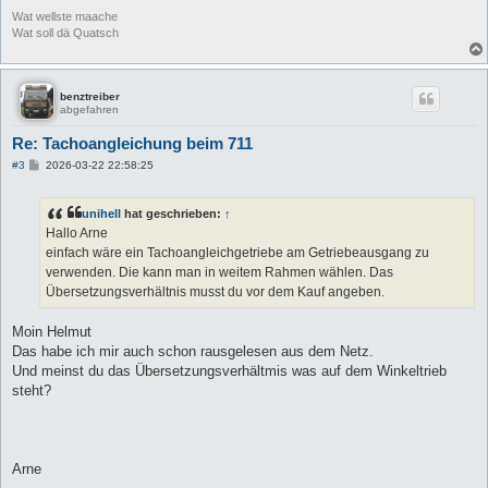
Wat wellste maache
Wat soll dä Quatsch
benztreiber
abgefahren
Re: Tachoangleichung beim 711
B
#3
2026-03-22 22:58:25
e
i
t
unihell
hat geschrieben:
↑
r
a
Hallo Arne
g
einfach wäre ein Tachoangleichgetriebe am Getriebeausgang zu
verwenden. Die kann man in weitem Rahmen wählen. Das
Übersetzungsverhältnis musst du vor dem Kauf angeben.
Moin Helmut
Das habe ich mir auch schon rausgelesen aus dem Netz.
Und meinst du das Übersetzungsverhältmis was auf dem Winkeltrieb
steht?
Arne