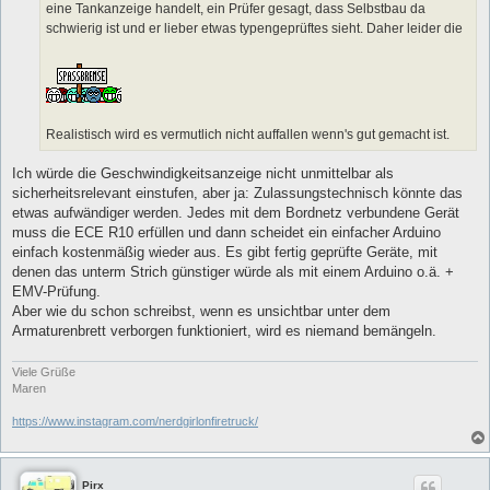
eine Tankanzeige handelt, ein Prüfer gesagt, dass Selbstbau da
schwierig ist und er lieber etwas typengeprüftes sieht. Daher leider die
Realistisch wird es vermutlich nicht auffallen wenn's gut gemacht ist.
Ich würde die Geschwindigkeitsanzeige nicht unmittelbar als
sicherheitsrelevant einstufen, aber ja: Zulassungstechnisch könnte das
etwas aufwändiger werden. Jedes mit dem Bordnetz verbundene Gerät
muss die ECE R10 erfüllen und dann scheidet ein einfacher Arduino
einfach kostenmäßig wieder aus. Es gibt fertig geprüfte Geräte, mit
denen das unterm Strich günstiger würde als mit einem Arduino o.ä. +
EMV-Prüfung.
Aber wie du schon schreibst, wenn es unsichtbar unter dem
Armaturenbrett verborgen funktioniert, wird es niemand bemängeln.
Viele Grüße
Maren
https://www.instagram.com/nerdgirlonfiretruck/
Pirx