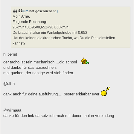
e
i
t
lura
hat geschrieben:
↑
r
a
Moin Arne,
g
Folgende Rechnung:
96km/h÷0,695×0,652=90,060km/h
Du brauchst also ein Winkelgetriebe mit 0,652.
Hat der keinen elektronischen Tacho, wo Du die Pins einstellen
kannst?
hi bernd
der tacho ist rein mechanisch....old school
und danke für das ausrechnen.
mal gucken ,der richtige wird sich finden.
@ulf h
dank auch für deine ausführung.....bester erklärbär ever
@wilmaaa
danke für den link.da setz ich mich mit denen mal in verbindung