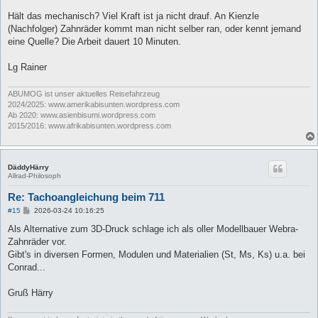
Hält das mechanisch? Viel Kraft ist ja nicht drauf. An Kienzle
(Nachfolger) Zahnräder kommt man nicht selber ran, oder kennt jemand
eine Quelle? Die Arbeit dauert 10 Minuten.
Lg Rainer
ABUMOG ist unser aktuelles Reisefahrzeug
2024/2025: www.amerikabisunten.wordpress.com
Ab 2020: www.asienbisumi.wordpress.com
2015/2016: www.afrikabisunten.wordpress.com
DäddyHärry
Allrad-Philosoph
Re: Tachoangleichung beim 711
B
#15
2026-03-24 10:16:25
e
i
Als Alternative zum 3D-Druck schlage ich als oller Modellbauer Webra-
t
Zahnräder vor.
r
a
Gibt's in diversen Formen, Modulen und Materialien (St, Ms, Ks) u.a. bei
g
Conrad...
Gruß Härry