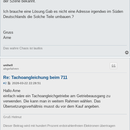
der Szene bekannt.
Ich brauche eine Lösung.Gab es nicht eine Adresse irgendwo im Süden
Deutschlands die Solche Teile umbauen.?
Gruss
Arne
Das wahre Chaos ist lautlos
unihell
abgefahren
Re: Tachoangleichung beim 711
B
#2
2026-03-22 22:28:51
e
i
Hallo Arne
t
einfach wäre ein Tachoangleichgetriebe am Getriebeausgang zu
r
a
verwenden. Die kann man in weitem Rahmen wählen. Das
g
Übersetzungsverhältnis musst du vor dem Kauf angeben.
Gruß Helmut
Dieser Beitrag wird mit hundert Prozent erdstrahlenfreien Elektronen übertragen