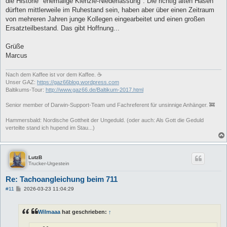
die Historie "ehemalige Kienzle-Niederlassung". Die richtig alten Hasen
dürften mittlerweile im Ruhestand sein, haben aber über einen Zeitraum
von mehreren Jahren junge Kollegen eingearbeitet und einen großen
Ersatzteilbestand. Das gibt Hoffnung...
Grüße
Marcus
Nach dem Kaffee ist vor dem Kaffee. ☕
Unser GAZ:
https://gaz66blog.wordpress.com
Baltikums-Tour:
http://www.gaz66.de/Baltikum-2017.html
Senior member of Darwin-Support-Team und Fachreferent für unsinnige Anhänger. 🚒
Hammersbald: Nordische Gottheit der Ungeduld. (oder auch: Als Gott die Geduld
verteilte stand ich hupend im Stau...)
LutzB
Trucker-Urgestein
Re: Tachoangleichung beim 711
B
#11
2026-03-23 11:04:29
e
i
t
Wilmaaa
hat geschrieben:
↑
r
a
g