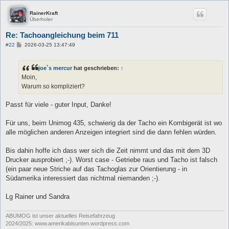
RainerKraft
Überholer
Re: Tachoangleichung beim 711
B
#22
2026-03-25 13:47:49
e
i
t
joe`s mercur
hat geschrieben:
↑
r
a
Moin,
g
Warum so kompliziert?
Passt für viele - guter Input, Danke!
Für uns, beim Unimog 435, schwierig da der Tacho ein Kombigerät ist wo
alle möglichen anderen Anzeigen integriert sind die dann fehlen würden.
Bis dahin hoffe ich dass wer sich die Zeit nimmt und das mit dem 3D
Drucker ausprobiert ;-). Worst case - Getriebe raus und Tacho ist falsch
(ein paar neue Striche auf das Tachoglas zur Orientierung - in
Südamerika interessiert das nichtmal niemanden ;-).
Lg Rainer und Sandra
ABUMOG ist unser aktuelles Reisefahrzeug
2024/2025: www.amerikabisunten.wordpress.com