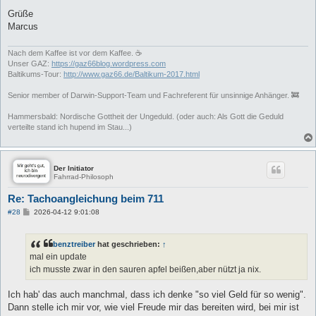
Grüße
Marcus
Nach dem Kaffee ist vor dem Kaffee. ☕
Unser GAZ:
https://gaz66blog.wordpress.com
Baltikums-Tour:
http://www.gaz66.de/Baltikum-2017.html
Senior member of Darwin-Support-Team und Fachreferent für unsinnige Anhänger. 🚒
Hammersbald: Nordische Gottheit der Ungeduld. (oder auch: Als Gott die Geduld
verteilte stand ich hupend im Stau...)
Der Initiator
Fahrrad-Philosoph
Re: Tachoangleichung beim 711
B
#28
2026-04-12 9:01:08
e
i
t
benztreiber
hat geschrieben:
↑
r
a
mal ein update
g
ich musste zwar in den sauren apfel beißen,aber nützt ja nix.
Ich hab' das auch manchmal, dass ich denke "so viel Geld für so wenig".
Dann stelle ich mir vor, wie viel Freude mir das bereiten wird, bei mir ist