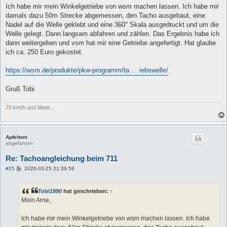
a
Ich habe mir mein Winkelgetriebe von wsm machen lassen. Ich habe mir
g
damals dazu 50m Strecke abgemessen, den Tacho ausgebaut, eine
Nadel auf die Welle geklebt und eine 360° Skala ausgedruckt und um die
Welle gelegt. Dann langsam abfahren und zählen. Das Ergebnis habe ich
dann weitergeben und vsm hat mir eine Getriebe angefertigt. Hat glaube
ich ca. 250 Euro gekostet.
https://wsm.de/produkte/pkw-programm/ta ... iebswelle/
Gruß Tobi
70 km/h und Meer...
Apfeltom
abgefahren
Re: Tachoangleichung beim 711
B
#25
2026-03-25 21:39:59
e
i
t
Tobi1990
hat geschrieben:
↑
r
a
Moin Arne,
g
Ich habe mir mein Winkelgetriebe von wsm machen lassen. Ich habe