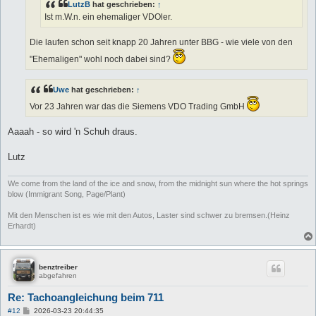
LutzB
hat geschrieben:
↑
Ist m.W.n. ein ehemaliger VDOler.
Die laufen schon seit knapp 20 Jahren unter BBG - wie viele von den
"Ehemaligen" wohl noch dabei sind?
Uwe
hat geschrieben:
↑
Vor 23 Jahren war das die Siemens VDO Trading GmbH
Aaaah - so wird 'n Schuh draus.
Lutz
We come from the land of the ice and snow, from the midnight sun where the hot springs
blow (Immigrant Song, Page/Plant)
Mit den Menschen ist es wie mit den Autos, Laster sind schwer zu bremsen.(Heinz
Erhardt)
benztreiber
abgefahren
Re: Tachoangleichung beim 711
B
#12
2026-03-23 20:44:35