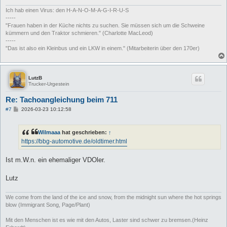
g
Ich hab einen Virus: den H-A-N-O-M-A-G-I-R-U-S
-----
"Frauen haben in der Küche nichts zu suchen. Sie müssen sich um die Schweine
kümmern und den Traktor schmieren." (Charlotte MacLeod)
-----
"Das ist also ein Kleinbus und ein LKW in einem." (Mitarbeiterin über den 170er)
LutzB
Trucker-Urgestein
Re: Tachoangleichung beim 711
B
#7
2026-03-23 10:12:58
e
i
t
Wilmaaa
hat geschrieben:
↑
r
a
https://bbg-automotive.de/oldtimer.html
g
Ist m.W.n. ein ehemaliger VDOler.
Lutz
We come from the land of the ice and snow, from the midnight sun where the hot springs
blow (Immigrant Song, Page/Plant)
Mit den Menschen ist es wie mit den Autos, Laster sind schwer zu bremsen.(Heinz