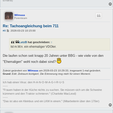
Erhardt)
Wilmaaa
Forenteam
Re: Tachoangleichung beim 711
B
#8
2026-03-23 10:15:00
e
i
t
LutzB
hat geschrieben:
↑
r
a
Ist m.W.n. ein ehemaliger VDOler.
g
Die laufen schon seit knapp 20 Jahren unter BBG - wie viele von den
"Ehemaligen" wohl noch dabei sind?
Zuletzt geändert von
Wilmaaa
am 2026-03-23 10:29:33, insgesamt 1-mal geändert.
Grund:
Edit: Zeitraum korrigiert. Die Erinnerung trog mich für einen Moment.
Ich hab einen Virus: den H-A-N-O-M-A-G-I-R-U-S
-----
"Frauen haben in der Küche nichts zu suchen. Sie müssen sich um die Schweine
kümmern und den Traktor schmieren." (Charlotte MacLeod)
-----
"Das ist also ein Kleinbus und ein LKW in einem." (Mitarbeiterin über den 170er)