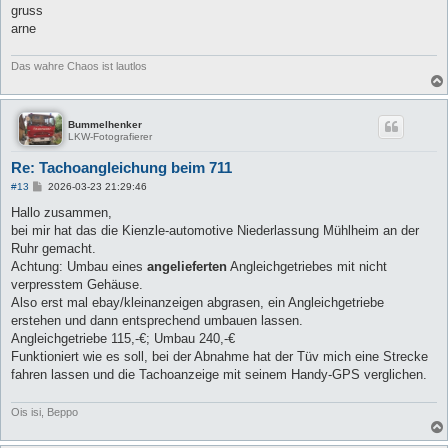
gruss
arne
Das wahre Chaos ist lautlos
Bummelhenker
LKW-Fotografierer
Re: Tachoangleichung beim 711
B
#13
2026-03-23 21:29:46
e
i
Hallo zusammen,
t
bei mir hat das die Kienzle-automotive Niederlassung Mühlheim an der
r
a
Ruhr gemacht.
g
Achtung: Umbau eines
angelieferten
Angleichgetriebes mit nicht
verpresstem Gehäuse.
Also erst mal ebay/kleinanzeigen abgrasen, ein Angleichgetriebe
erstehen und dann entsprechend umbauen lassen.
Angleichgetriebe 115,-€; Umbau 240,-€
Funktioniert wie es soll, bei der Abnahme hat der Tüv mich eine Strecke
fahren lassen und die Tachoanzeige mit seinem Handy-GPS verglichen.
Ois isi, Beppo