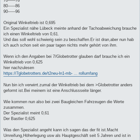
70------76
80------86
90------96
Original Winkeltrieb ist 0,695
Ein Spezialist nähe Lübeck meinte anhand der Tachoabweichung brauche
ich einen Winkeltrieb von 0,61.
Und das soll wohl schwierig sein zu beschaffen.Er ist dran,aber nun hab
ich auch schon seit ein paar tagen nichts mehr gehört von ihm.
Wenn ich den Angaben bei 7/Globetrotter glauben darf brauche ich ein
Winkeltrieb von 0,625
hier nachzulesen
https://7globetrotters.de/t2neu-ln1-mb- ... rollumfang
Nun bin ich verwirrt.zumal der Winkeltrieb bei dem >Globetrotter anders
geformt ist.Bei meinem ist eine Anschlussseite länger.
Wie kommen nun also bei zwei Baugleichen Fahrzeugen die Werte
zusammen.
Der Spezialist meint 0,61
Der Bastler 0,625
Was den Spezialist angeht kann ich sagen das der fit ist.Macht
Umreifung,Höherlegung usw als Hauptgeschäft seit 5 Jahren und ist in