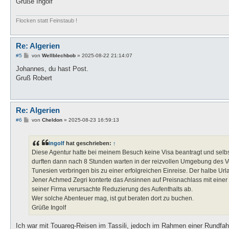
Grüße Ingolf
Flocken statt Feinstaub !
Re: Algerien
B
#5
von
Wellblechbob
»
2025-08-22 21:14:07
e
i
Johannes, du hast Post.
t
Gruß Robert
r
a
g
Re: Algerien
B
#6
von
Cheldon
»
2025-08-23 16:59:13
e
i
t
ingolf
hat geschrieben:
↑
r
a
Diese Agentur hatte bei meinem Besuch keine Visa beantragt und selbs
g
durften dann nach 8 Stunden warten in der reizvollen Umgebung des V
Tunesien verbringen bis zu einer erfolgreichen Einreise. Der halbe Urlau
Jener Achmed Zegri konterte das Ansinnen auf Preisnachlass mit einer 
seiner Firma verursachte Reduzierung des Aufenthalts ab.
Wer solche Abenteuer mag, ist gut beraten dort zu buchen.
Grüße Ingolf
Ich war mit Touareg-Reisen im Tassili, jedoch im Rahmen einer Rundfah