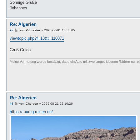
Sonnige Grüße
Johannes
Re: Algerien
B
#2
von
Pitmaster
»
2025-06-01 16:55:05
e
i
viewtopic.php?f=18&t=110871
t
r
a
Gruß Guido
g
Meine Vermutung wurde bestätigt, dass ein Auto mit zwei angetriebenen Rädern nur ein
Re: Algerien
B
#3
von
Cheldon
»
2025-08-21 22:10:26
e
i
https://tuareg-reisen.de/
t
r
a
g