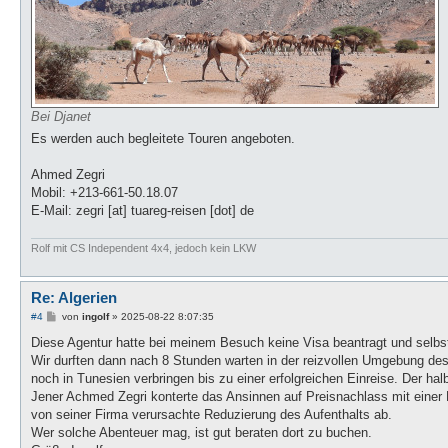
Bei Djanet
Es werden auch begleitete Touren angeboten.
Ahmed Zegri
Mobil: +213-661-50.18.07
E-Mail: zegri [at] tuareg-reisen [dot] de
Rolf mit CS Independent 4x4, jedoch kein LKW
Re: Algerien
B
#4
von
ingolf
»
2025-08-22 8:07:35
e
i
Diese Agentur hatte bei meinem Besuch keine Visa beantragt und selbs
t
Wir durften dann nach 8 Stunden warten in der reizvollen Umgebung des
r
a
noch in Tunesien verbringen bis zu einer erfolgreichen Einreise. Der halb
g
Jener Achmed Zegri konterte das Ansinnen auf Preisnachlass mit einer P
von seiner Firma verursachte Reduzierung des Aufenthalts ab.
Wer solche Abenteuer mag, ist gut beraten dort zu buchen.