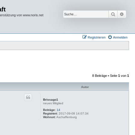
ft
Suche
Erwei
terstützung von www.noris.net
Registrieren
Anmelden
8 Beiträge • Seite
1
von
1
Autor
Brissago1
neues Mitglied
Beiträge:
14
Registriert:
2017-09-08 14:07:34
Wohnort:
Aschaffenburg