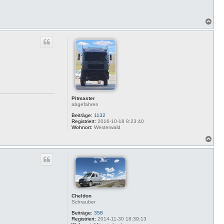
N
a
c
h
o
b
e
n
Pitmaster
abgefahren
Beiträge:
1132
Registriert:
2016-10-18 8:23:40
Wohnort:
Westerwald
N
a
c
h
o
b
e
n
Cheldon
Schrauber
Beiträge:
358
Registriert:
2014-11-30 18:39:13