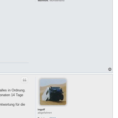
Wohnort:
Münsterland
N
a
c
h
o
b
alles in Ordnung.
e
n
fonaten 14 Tage
ntwortung für die
ingolf
abgefahren