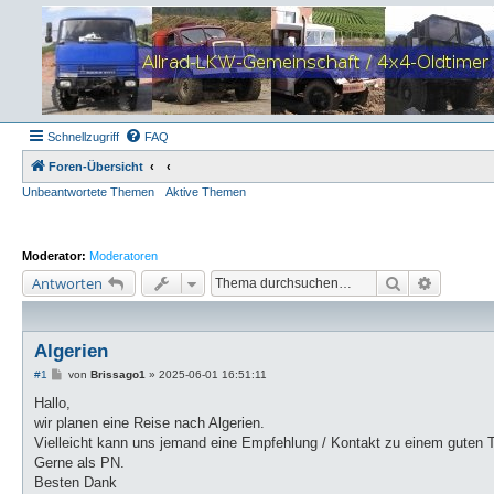
Schnellzugriff
FAQ
Foren-Übersicht
Unbeantwortete Themen
Aktive Themen
Moderator:
Moderatoren
Suche
Erweiter
Antworten
Algerien
B
#1
von
Brissago1
»
2025-06-01 16:51:11
e
i
Hallo,
t
wir planen eine Reise nach Algerien.
r
a
Vielleicht kann uns jemand eine Empfehlung / Kontakt zu einem guten T
g
Gerne als PN.
Besten Dank