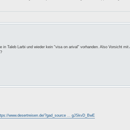
 in Taleb Larbi und wieder kein "visa on arival" vorhanden. Also Vorsicht mit
??
ttps://www.desertreisen.de/?gad_source ... gJSkvD_BwE