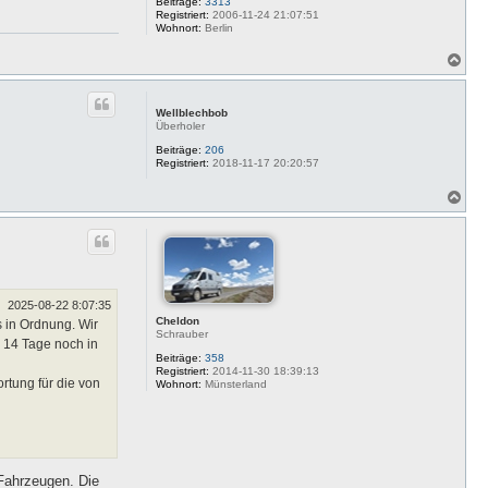
Beiträge:
3313
Registriert:
2006-11-24 21:07:51
Wohnort:
Berlin
N
a
c
h
Wellblechbob
o
Überholer
b
e
Beiträge:
206
Registriert:
2018-11-17 20:20:57
n
N
a
c
h
o
b
e
n
2025-08-22 8:07:35
Cheldon
 in Ordnung. Wir
Schrauber
 14 Tage noch in
Beiträge:
358
Registriert:
2014-11-30 18:39:13
rtung für die von
Wohnort:
Münsterland
 Fahrzeugen. Die