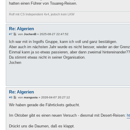
hatten einen Führer von Touareg-Reisen.
Rolf mit CS Independent 4x4, jedoch kein LKW
Re: Algerien
B
#7
von
JochenB
»
2025-08-27 22:47:52
e
i
Ich war mit in Ingolfs Gruppe, kann ich voll und ganz bestätigen.
t
Aber auch im nächsten Jahr wurde es nicht besser, wieder an der Grenze
r
a
Einmal kann ja so etwas passieren, aber dann zweimal hintereinander?
g
Da stimmt etwas nicht in seiner Organisation.
Jochen
Re: Algerien
B
#8
von
mangusta
»
2026-04-07 20:27:12
e
i
Wir haben gerade die Fährtickets gebucht.
t
r
a
Im Oktober gibt es einen neuen Versuch - diesmal mit Desert-Reisen:
h
g
Drückt uns die Daumen, daß es klappt.