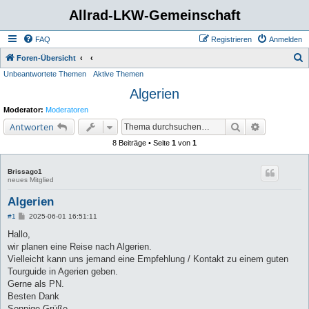
Allrad-LKW-Gemeinschaft
FAQ
Registrieren
Anmelden
S
Foren-Übersicht
Unbeantwortete Themen
Aktive Themen
u
Algerien
c
h
Moderator:
Moderatoren
e
Suche
Erweiterte 
Antworten
8 Beiträge • Seite
1
von
1
Brissago1
neues Mitglied
Algerien
B
#1
2025-06-01 16:51:11
e
i
Hallo,
t
wir planen eine Reise nach Algerien.
r
a
Vielleicht kann uns jemand eine Empfehlung / Kontakt zu einem guten
g
Tourguide in Agerien geben.
Gerne als PN.
Besten Dank
Sonnige Grüße