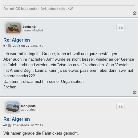
Rolf mit CS Independent 4x4, jedoch kein LKW
JochenB
neues Mitglied
Re: Algerien
B
#7
2025-08-27 22:47:52
e
i
Ich war mit in Ingolfs Gruppe, kann ich voll und ganz bestätigen.
t
Aber auch im nächsten Jahr wurde es nicht besser, wieder an der Grenze
r
a
in Taleb Larbi und wieder kein "visa on arival" vorhanden. Also Vorsicht
g
mit Ahemd Zegri. Einmal kann ja so etwas passieren, aber dann zweimal
hintereinander???
Da stimmt etwas nicht in seiner Organisation.
Jochen
mangusta
abgefahren
Re: Algerien
B
#8
2026-04-07 20:27:12
e
i
Wir haben gerade die Fährtickets gebucht.
t