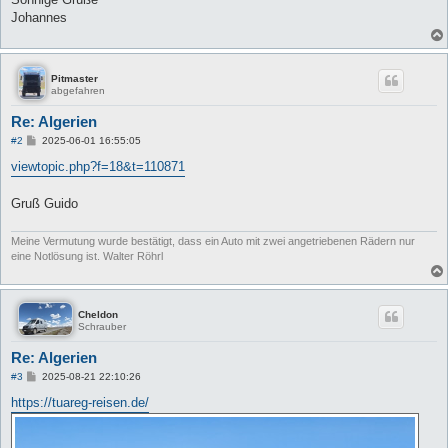
Johannes
Pitmaster
abgefahren
Re: Algerien
B
#2
2025-06-01 16:55:05
e
i
viewtopic.php?f=18&t=110871
t
r
a
Gruß Guido
g
Meine Vermutung wurde bestätigt, dass ein Auto mit zwei angetriebenen Rädern nur
eine Notlösung ist. Walter Röhrl
Cheldon
Schrauber
Re: Algerien
B
#3
2025-08-21 22:10:26
e
i
https://tuareg-reisen.de/
t
r
a
g