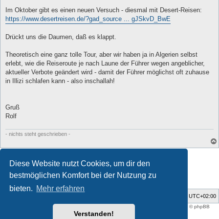
r
a
Im Oktober gibt es einen neuen Versuch - diesmal mit Desert-Reisen:
g
https://www.desertreisen.de/?gad_source ... gJSkvD_BwE
Drückt uns die Daumen, daß es klappt.
Theoretisch eine ganz tolle Tour, aber wir haben ja in Algerien selbst
erlebt, wie die Reiseroute je nach Laune der Führer wegen angeblicher,
aktueller Verbote geändert wird - damit der Führer möglichst oft zuhause
in Illizi schlafen kann - also inschallah!
Gruß
Rolf
- nichts steht geschrieben -
Antworten
Diese Website nutzt Cookies, um dir den
8 Beiträge • Seite
1
von
1
bestmöglichen Komfort bei der Nutzung zu
bieten.
Mehr erfahren
Foren-Übersicht
Alle Zeiten sind
UTC+02:00
Style developer by
support forum tricolor
,
Powered by
phpBB
® Forum Software © phpBB
Limited
Verstanden!
Deutsche Übersetzung durch
phpBB.de