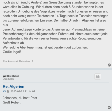
t
noch als ich (und 6 Andere) am Grenzübergang standen behauptet, es
r
a
wäre alles in Ordnung. Wir durften dann nach 8 Stunden warten in der
g
reizvollen Umgebung des Vorplatzes wieder nach Tunesien einreisen und
nach sehr wenig netten Telefonaten 14 Tage noch in Tunesien verbringen
bis zu einer erfolgreichen Einreise. Der halbe Urlaub in Algerien fiel also
aus.
Jener Achmed Zegri konterte das Ansinnen auf Preisnachlass mit einer
Preiserhöhung für den obligatorischen Führer und lehnte auch sonst jede
Verantwortung für die von seiner Firma verursachte Reduzierung des
Aufenthalts ab.
Wer solche Abenteuer mag, ist gut beraten dort zu buchen.
Grüße Ingolf
Flocken statt Feinstaub !
Wellblechbob
Überholer
Re: Algerien
B
#5
2025-08-22 21:14:07
e
i
Johannes, du hast Post.
t
Gruß Robert
r
a
g