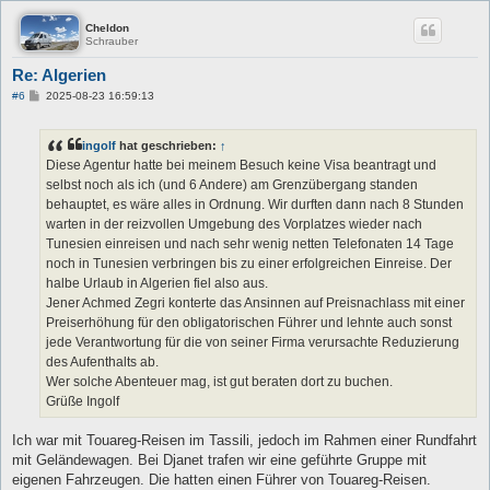
Cheldon
Schrauber
Re: Algerien
B
#6
2025-08-23 16:59:13
e
i
t
ingolf
hat geschrieben:
↑
r
a
Diese Agentur hatte bei meinem Besuch keine Visa beantragt und
g
selbst noch als ich (und 6 Andere) am Grenzübergang standen
behauptet, es wäre alles in Ordnung. Wir durften dann nach 8 Stunden
warten in der reizvollen Umgebung des Vorplatzes wieder nach
Tunesien einreisen und nach sehr wenig netten Telefonaten 14 Tage
noch in Tunesien verbringen bis zu einer erfolgreichen Einreise. Der
halbe Urlaub in Algerien fiel also aus.
Jener Achmed Zegri konterte das Ansinnen auf Preisnachlass mit einer
Preiserhöhung für den obligatorischen Führer und lehnte auch sonst
jede Verantwortung für die von seiner Firma verursachte Reduzierung
des Aufenthalts ab.
Wer solche Abenteuer mag, ist gut beraten dort zu buchen.
Grüße Ingolf
Ich war mit Touareg-Reisen im Tassili, jedoch im Rahmen einer Rundfahrt
mit Geländewagen. Bei Djanet trafen wir eine geführte Gruppe mit
eigenen Fahrzeugen. Die hatten einen Führer von Touareg-Reisen.