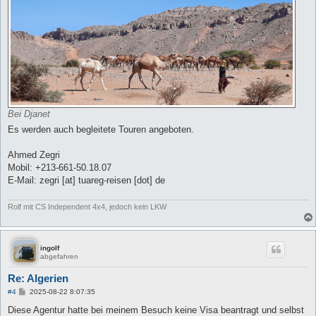
Bei Djanet
Es werden auch begleitete Touren angeboten.
Ahmed Zegri
Mobil: +213-661-50.18.07
E-Mail: zegri [at] tuareg-reisen [dot] de
Rolf mit CS Independent 4x4, jedoch kein LKW
ingolf
abgefahren
Re: Algerien
B
#4
2025-08-22 8:07:35
e
i
Diese Agentur hatte bei meinem Besuch keine Visa beantragt und selbst