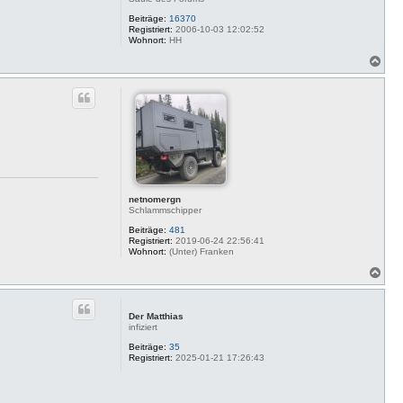
Beiträge:
16370
Registriert:
2006-10-03 12:02:52
Wohnort:
HH
N
a
c
h
o
b
e
n
netnomergn
Schlammschipper
Beiträge:
481
Registriert:
2019-06-24 22:56:41
Wohnort:
(Unter) Franken
N
a
c
h
Der Matthias
o
infiziert
b
e
Beiträge:
35
Registriert:
2025-01-21 17:26:43
n