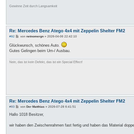
Gewinne Zeit durch Langsamkeit
Re: Mercedes Benz Atego 4x4 mit Zeppelin Shelter FM2
B
#92
von
netnomergn
»
2026-04-06 22:42:10
e
i
Glückwunsch, schönes Auto.
t
Gutes Gelingen beim Um-/ Ausbau.
r
a
g
Nein, das ist kein Defekt, das ist ein Special Effect!
Re: Mercedes Benz Atego 4x4 mit Zeppelin Shelter FM2
B
#93
von
Der Matthias
»
2026-07-28 6:41:51
e
i
Hallo 1018 Besitzer,
t
r
a
wir haben den Zwischenrahmen fast fertig und haben das Material doppel
g