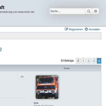
ft
Suche
Erwei
terstützung von www.noris.net
Registrieren
Anmelden
2
1
2
3
4
Vorherige
93 Beiträge
Autor
lura
Säule des Forums