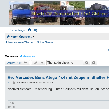
Schnellzugriff
FAQ
Foren-Übersicht
Unbeantwortete Themen
Aktive Themen
Moderator:
Moderatoren
Suche
Erweiter
Antworten
Re: Mercedes Benz Atego 4x4 mit Zeppelin Shelter 
B
#91
von
lura
»
2026-04-06 16:32:58
e
i
Nachvollziehbare Entscheidung. Gutes Gelingen mit dem "neuen" Atego
t
r
a
g
Gruß
Bernd