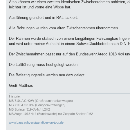
Also können wir einen zweiten identischen Zwischenrahmen anbieten, de
leichter ist und vorne eine Wippe hat.
Ausführung grundiert und in RAL lackiert.
Alle Bohrungen wurden vom alten Zwischenrahmen übernommen.
Der Rahmen wurde statisch von einem langjährigen Fahrzeugbau Ingenie
und wird unter meiner Aufsicht in einem Schweißfachbetrieb nach DIN 10
Der Zwischenrahmen passt nur auf den Bundeswehr Atego 1018 4x4 und
Die Luftführung muss hochgelegt werden.
Die Befestigungsteile werden neu dazugelegt.
Gruß Matthias
Historie:
MB 710LA GrKrW (Großraumkrankenwagen)
MB 711LA GruKW (Gruppenkraftwagen)
MB Sprinter 319KA 4x4 L2H2
MB Atego 1018 4x4 (Bundeswehr) mit Zeppelin Shelter FM2
www.bausachverstaendiger-on-tour.de