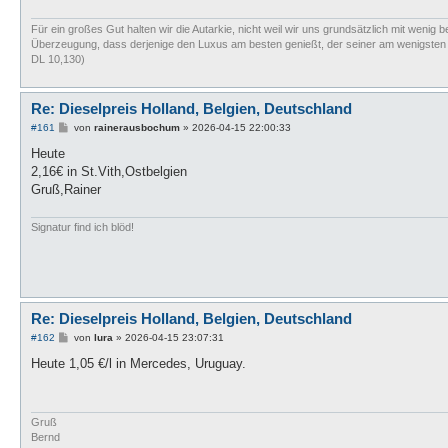
Für ein großes Gut halten wir die Autarkie, nicht weil wir uns grundsätzlich mit wenig b
Überzeugung, dass derjenige den Luxus am besten genießt, der seiner am wenigsten bed
DL 10,130)
Re: Dieselpreis Holland, Belgien, Deutschland
B
#161
von
rainerausbochum
»
2026-04-15 22:00:33
e
i
Heute
t
2,16€ in St.Vith,Ostbelgien
r
a
Gruß,Rainer
g
Signatur find ich blöd!
Re: Dieselpreis Holland, Belgien, Deutschland
B
#162
von
lura
»
2026-04-15 23:07:31
e
i
Heute 1,05 €/l in Mercedes, Uruguay.
t
r
a
g
Gruß
Bernd