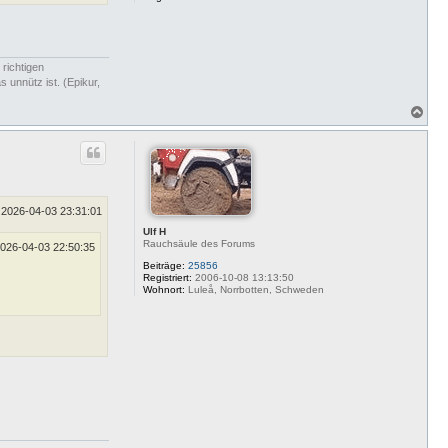
 richtigen
 unnütz ist. (Epikur,
N
a
c
h
o
b
e
n
2026-04-03 23:31:01
Ulf H
Rauchsäule des Forums
026-04-03 22:50:35
Beiträge:
25856
Registriert:
2006-10-08 13:13:50
Wohnort:
Luleå, Norrbotten, Schweden