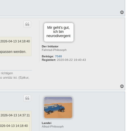
N
a
c
h
o
b
e
n
2026-04-13 14:18:40
Der Initiator
Fahrrad-Philosoph
anpassen werden.
Beiträge:
7046
Registriert:
2020-06-22 19:40:43
 richtigen
 unnütz ist. (Epikur,
N
a
c
h
o
b
e
n
2026-04-13 14:37:11
Landei
026-04-13 14:18:40
Allrad-Philosoph