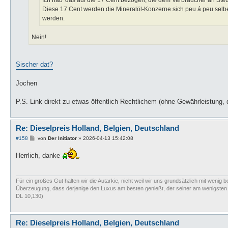
Ich hab' das auf die 17 Cent bezogen, die dem Verbraucher an Ste
Diese 17 Cent werden die Mineralöl-Konzerne sich peu á peu selb
werden.
Nein!
Sischer dat?
Jochen
P.S. Link direkt zu etwas öffentlich Rechtlichem (ohne Gewährleistung, 
Re: Dieselpreis Holland, Belgien, Deutschland
B
#158
von
Der Initiator
»
2026-04-13 15:42:08
e
i
Herrlich, danke
t
r
a
g
Für ein großes Gut halten wir die Autarkie, nicht weil wir uns grundsätzlich mit wenig b
Überzeugung, dass derjenige den Luxus am besten genießt, der seiner am wenigsten bed
DL 10,130)
Re: Dieselpreis Holland, Belgien, Deutschland