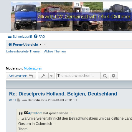
Schnellzugriff
FAQ
Foren-Übersicht
Unbeantwortete Themen
Aktive Themen
Moderator:
Moderatoren
Suche
Erweiter
Antworten
Re: Dieselpreis Holland, Belgien, Deutschland
B
#151
von
Der Initiator
»
2026-04-03 23:31:01
e
i
t
Apfeltom
hat geschrieben:
↑
r
a
…warum erweitert ihr nicht den Betrachtungskreis um das östliche Lan
g
Gestern in Österreich…
Thom