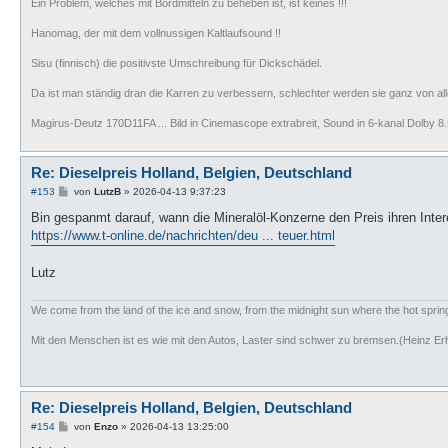
Ein Problem, welches mit Bordmitteln zu beheben ist, ist keines !!!
Hanomag, der mit dem vollnussigen Kaltlaufsound !!
Sisu (finnisch) die positivste Umschreibung für Dickschädel.
Da ist man ständig dran die Karren zu verbessern, schlechter werden sie ganz von all
Magirus-Deutz 170D11FA ... Bild in Cinemascope extrabreit, Sound in 6-kanal Dolby 8.5
Re: Dieselpreis Holland, Belgien, Deutschland
B
#153
von
LutzB
»
2026-04-13 9:37:23
e
i
Bin gespanmt darauf, wann die Mineralöl-Konzerne den Preis ihren Int
t
https://www.t-online.de/nachrichten/deu ... teuer.html
r
a
g
Lutz
We come from the land of the ice and snow, from the midnight sun where the hot spri
Mit den Menschen ist es wie mit den Autos, Laster sind schwer zu bremsen.(Heinz Er
Re: Dieselpreis Holland, Belgien, Deutschland
B
#154
von
Enzo
»
2026-04-13 13:25:00
e