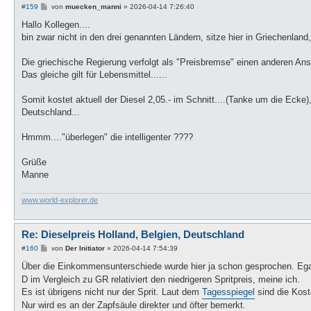
B
#159
von
muecken_manni
»
2026-04-14 7:26:40
e
i
Hallo Kollegen....
t
bin zwar nicht in den drei genannten Ländern, sitze hier in Griechenlan
r
a
g
Die griechische Regierung verfolgt als "Preisbremse" einen anderen Ans
Das gleiche gilt für Lebensmittel......
Somit kostet aktuell der Diesel 2,05.- im Schnitt....(Tanke um die Ecke),
Deutschland...
Hmmm...."überlegen" die intelligenter ????
Grüße
Manne
www.world-explorer.de
Re: Dieselpreis Holland, Belgien, Deutschland
B
#160
von
Der Initiator
»
2026-04-14 7:54:39
e
i
Über die Einkommensunterschiede wurde hier ja schon gesprochen. Eg
t
D im Vergleich zu GR relativiert den niedrigeren Spritpreis, meine ich.
r
a
Es ist übrigens nicht nur der Sprit. Laut dem
Tagesspiegel
sind die Kost
g
Nur wird es an der Zapfsäule direkter und öfter bemerkt.