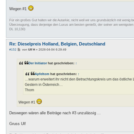
Wegen #1
Für ein großes Gut halten wir die Autarkie, nicht weil wir uns grundsätzlich mit wenig b
Überzeugung, dass derjenige den Luxus am besten genießt, der seiner am wenigsten bed
DL 10,130)
Re: Dieselpreis Holland, Belgien, Deutschland
B
#152
von
Ulf H
»
2026-04-04 6:29:49
e
i
t
Der Initiator
hat geschrieben:
↑
r
a
g
Apfeltom
hat geschrieben:
↑
…warum erweitert ihr nicht den Betrachtungskreis um das östliche
Gestern in Österreich…
Thom
Wegen #1
Deswegen wären alle Beiträge nach #3 unzulässig ...
Gruss Ulf