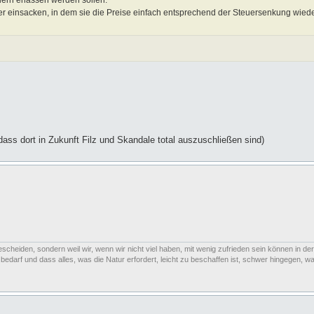
uern erlassen werden sollen.
er einsacken, in dem sie die Preise einfach entsprechend der Steuersenkung wie
dass dort in Zukunft Filz und Skandale total auszuschließen sind)
escheiden, sondern weil wir, wenn wir nicht viel haben, mit wenig zufrieden sein können in der
arf und dass alles, was die Natur erfordert, leicht zu beschaffen ist, schwer hingegen, was