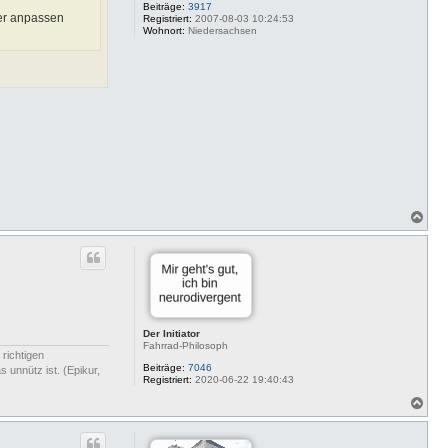
Beiträge:
3917
der anpassen
Registriert:
2007-08-03 10:24:53
Wohnort:
Niedersachsen
N
a
c
h
o
b
e
n
Der Initiator
Fahrrad-Philosoph
 richtigen
Beiträge:
7046
 unnütz ist. (Epikur,
Registriert:
2020-06-22 19:40:43
N
a
c
h