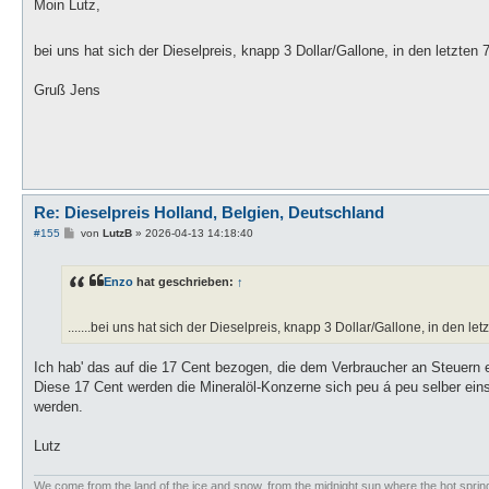
i
Moin Lutz,
t
r
a
bei uns hat sich der Dieselpreis, knapp 3 Dollar/Gallone, in den letzten 
g
Gruß Jens
Re: Dieselpreis Holland, Belgien, Deutschland
B
#155
von
LutzB
»
2026-04-13 14:18:40
e
i
t
Enzo
hat geschrieben:
↑
r
a
g
.......bei uns hat sich der Dieselpreis, knapp 3 Dollar/Gallone, in den le
Ich hab' das auf die 17 Cent bezogen, die dem Verbraucher an Steuern 
Diese 17 Cent werden die Mineralöl-Konzerne sich peu á peu selber ei
werden.
Lutz
We come from the land of the ice and snow, from the midnight sun where the hot spri