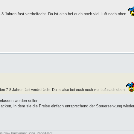
7-8 Jahren fast verdreifacht. Da ist also bei euch noch viel Luft nach oben
tzten 7-8 Jahren fast verdreifacht. Da ist also bei euch noch viel Luft nach oben
erlassen werden sollen.
nsacken, in dem sie die Preise einfach entsprechend der Steuersenkung wied
ngs blow (Immigrant Song, Page/Plant)