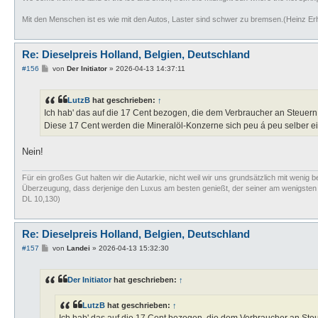
Mit den Menschen ist es wie mit den Autos, Laster sind schwer zu bremsen.(Heinz Er
Re: Dieselpreis Holland, Belgien, Deutschland
B
#156
von
Der Initiator
»
2026-04-13 14:37:11
e
i
t
LutzB
hat geschrieben:
↑
r
a
Ich hab' das auf die 17 Cent bezogen, die dem Verbraucher an Steuern
g
Diese 17 Cent werden die Mineralöl-Konzerne sich peu á peu selber e
Nein!
Für ein großes Gut halten wir die Autarkie, nicht weil wir uns grundsätzlich mit wenig b
Überzeugung, dass derjenige den Luxus am besten genießt, der seiner am wenigsten bed
DL 10,130)
Re: Dieselpreis Holland, Belgien, Deutschland
B
#157
von
Landei
»
2026-04-13 15:32:30
e
i
t
Der Initiator
hat geschrieben:
↑
r
a
g
LutzB
hat geschrieben:
↑