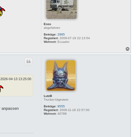
e
n
Enzo
abgefahren
Beiträge:
2985
Registriert:
2009-07-19 22:13:54
Wohnort:
Ecuador
N
a
c
h
o
b
e
n
2026-04-13 13:25:00
LutzB
Trucker-Urgestein
Beiträge:
9555
er anpassen
Registriert:
2008-11-18 22:57:00
Wohnort:
40789