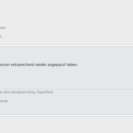
eine.
 ...
eressen entsprechend wieder angepasst haben.
ngs blow (Immigrant Song, Page/Plant)
hardt)