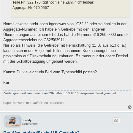
Teile Nr.: 322 170 (ggf noch eine Zahl, nicht lesbar)
Aggregat Nr. 070 0567
...
Normalerweise steht noch irgendwas von "G32 / " oder so ähnlich in der
Aggregate-Nummer. Ich habe ein Getriebe mit den längeren
Übersetzungen aus einem 613 das hat die Nummer 316 260 0000 und die
Aggregatebezeichnung G32/563911.
Nur so als Hinweis: die Getriebe mit Fernschaltung (z. B. aus 613 o. ä.)
lassen sich in der Regel mit Teilen aus einem Kurzhaubergetriebe
problemlos auf Direktschaltung umbauen. Es muss nur der obere Deckel
mit der Schaltbetätigung umgebaut werden.
Kannst Du vielleicht ein Bild vom Typenschild posten?
Kai
Zuletzt geändert von
lunschi
am 2026-04-03 13:10:10, insgesamt 1-mal geändert.
Kaputt ist wenn man aufhört zu reparieren.
Freddy
abgefahren
Re: Was ist das für ein MB Getriebe?