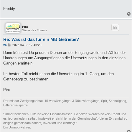
Freddy
Pirx
Säule des Forums
Re: Was ist das für ein MB Getriebe?
B
#6
2026-04-03 17:46:20
e
i
Dann könntest Du ja durch Drehen an der Eingangswelle und Zählen der
t
Umdrehungen am Ausgangsflansch die Übersetzungen in den einzelnen
r
a
Gängen ermitteln.
g
Im besten Fall reicht schon die Übersetzung im 1. Gang, um den
Getriebetyp zu bestimmen.
Pirx
Der mit der Zweigangachse: 15 Vorwärtsgänge, 3 Rückwärtsgänge, Split, Schnellgang,
Differentialsperre
---
"Immer bedenken: Hilfe ist keine Einbahnstrasse, Geholfen-Werden ist kein Recht und
es liegt an jedem selbst, inwieweit er sich hier in der Gemeinschaft (die im Extremfall so
einiges gemeinsam schafft) involviert und einbringt."
Ein Unimog-Fahrer.