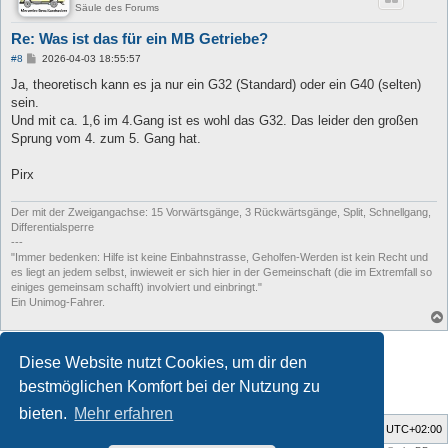
Säule des Forums
Re: Was ist das für ein MB Getriebe?
B
#8
2026-04-03 18:55:57
e
i
Ja, theoretisch kann es ja nur ein G32 (Standard) oder ein G40 (selten)
t
sein.
r
a
Und mit ca. 1,6 im 4.Gang ist es wohl das G32. Das leider den großen
g
Sprung vom 4. zum 5. Gang hat.
Pirx
Der mit der Zweigangachse: 15 Vorwärtsgänge, 3 Rückwärtsgänge, Split, Schnellgang,
Differentialsperre
---
"Immer bedenken: Hilfe ist keine Einbahnstrasse, Geholfen-Werden ist kein Recht und
es liegt an jedem selbst, inwieweit er sich hier in der Gemeinschaft (die im Extremfall so
einiges gemeinsam schafft) involviert und einbringt."
Ein Unimog-Fahrer.
Antworten
Diese Website nutzt Cookies, um dir den
8 Beiträge • Seite
1
von
1
bestmöglichen Komfort bei der Nutzung zu
bieten.
Mehr erfahren
Foren-Übersicht
Alle Zeiten sind
UTC+02:00