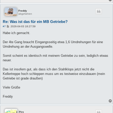
Freddy
abgefahren
Re: Was ist das für ein MB Getriebe?
B
#7
2026-04-03 18:27:59
e
i
Habe ich gemacht.
t
r
a
Der 4te Gang braucht Eingangsseitig etwa 1,6 Umdrehungen für eine
g
Umdrehung an der Ausgangswelle.
Somit scheint es identisch mit meinem Getriebe zu sein, lediglich etwas
neuer.
Das ist insofern gut, als dass ich den Stahlklops jetzt nicht die
Kellertreppe hoch schleppen muss um es testweise einzubauen (mein
Getriebe ist grade draußen)
Viele Grüße
Freddy
Pirx