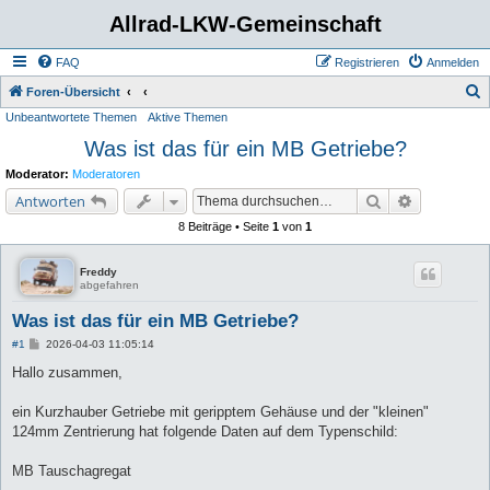
Allrad-LKW-Gemeinschaft
FAQ
Registrieren
Anmelden
S
Foren-Übersicht
Unbeantwortete Themen
Aktive Themen
u
Was ist das für ein MB Getriebe?
c
h
Moderator:
Moderatoren
e
Suche
Erweiterte 
Antworten
8 Beiträge • Seite
1
von
1
Freddy
abgefahren
Was ist das für ein MB Getriebe?
B
#1
2026-04-03 11:05:14
e
i
Hallo zusammen,
t
r
a
ein Kurzhauber Getriebe mit geripptem Gehäuse und der "kleinen"
g
124mm Zentrierung hat folgende Daten auf dem Typenschild:
MB Tauschagregat