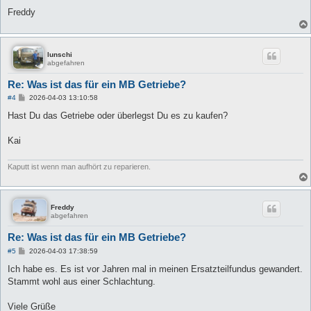
Freddy
lunschi
abgefahren
Re: Was ist das für ein MB Getriebe?
B
#4
2026-04-03 13:10:58
e
i
Hast Du das Getriebe oder überlegst Du es zu kaufen?
t
r
a
Kai
g
Kaputt ist wenn man aufhört zu reparieren.
Freddy
abgefahren
Re: Was ist das für ein MB Getriebe?
B
#5
2026-04-03 17:38:59
e
i
Ich habe es. Es ist vor Jahren mal in meinen Ersatzteilfundus gewandert.
t
Stammt wohl aus einer Schlachtung.
r
a
g
Viele Grüße