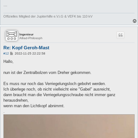
…
Offizielles Mitglied der Jupiterhilfe e.V.i.G & VEFK bis 110 kV
Ingenieur
Allrad-Philosoph
Re: Kopf Geroh-Mast
B
#12
2022-11-25 22:22:58
e
i
Hallo,
t
r
a
nun ist der Zentralbolzen vom Dreher gekommen.
g
Es muss nur noch das Verriegelungsloch gebohrt werden.
Ich überlege noch, ob nicht vielleicht eine "Gabel" ausreicht,
dann braucht man die Verriegelungsschraube nicht immer ganz
herausdrehen,
wenn man den Lichtkopf abnimmt.
.