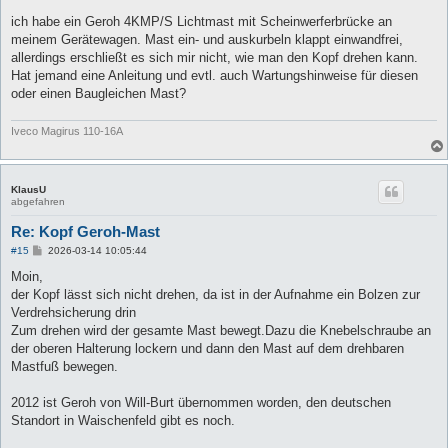
r
a
ich habe ein Geroh 4KMP/S Lichtmast mit Scheinwerferbrücke an
g
meinem Gerätewagen. Mast ein- und auskurbeln klappt einwandfrei,
allerdings erschließt es sich mir nicht, wie man den Kopf drehen kann.
Hat jemand eine Anleitung und evtl. auch Wartungshinweise für diesen
oder einen Baugleichen Mast?
Iveco Magirus 110-16A
KlausU
abgefahren
Re: Kopf Geroh-Mast
B
#15
2026-03-14 10:05:44
e
i
Moin,
t
der Kopf lässt sich nicht drehen, da ist in der Aufnahme ein Bolzen zur
r
a
Verdrehsicherung drin
g
Zum drehen wird der gesamte Mast bewegt.Dazu die Knebelschraube an
der oberen Halterung lockern und dann den Mast auf dem drehbaren
Mastfuß bewegen.
2012 ist Geroh von Will-Burt übernommen worden, den deutschen
Standort in Waischenfeld gibt es noch.