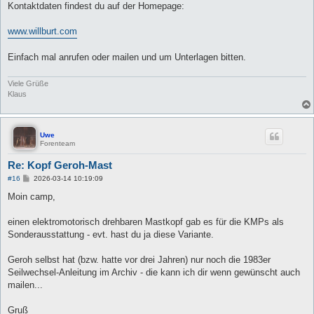
Kontaktdaten findest du auf der Homepage:
www.willburt.com
Einfach mal anrufen oder mailen und um Unterlagen bitten.
Viele Grüße
Klaus
Uwe
Forenteam
Re: Kopf Geroh-Mast
B
#16
2026-03-14 10:19:09
e
i
Moin camp,
t
r
a
einen elektromotorisch drehbaren Mastkopf gab es für die KMPs als
g
Sonderausstattung - evt. hast du ja diese Variante.
Geroh selbst hat (bzw. hatte vor drei Jahren) nur noch die 1983er
Seilwechsel-Anleitung im Archiv - die kann ich dir wenn gewünscht auch
mailen...
Gruß