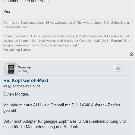
brauchen einen aus Platin!
r
a
g
Pirx
Der mit der Zweigangachse: 15 Vorwärtsgänge, 3 Rückwärtsgänge, Split, Schnellgang,
Differentialsperre
---
"Immer bedenken: Hilfe ist keine Einbahnstrasse, Geholfen-Werden ist kein Recht und
es liegt an jedem selbst, inwieweit er sich hier in der Gemeinschaft (die im Extremfall so
einiges gemeinsam schafft) involviert und einbringt."
Ein Unimog-Fahrer.
Transalp
süchtig
Re: Kopf Geroh-Mast
B
#5
2022-11-03 8:41:31
e
i
Guten Morgen,
t
r
a
ich habe mir aus ALU - ein Drehteil mit DIN 14640 Aufsteck-Zapfen
g
gedreht.
Dafür noch Adapter für gängige Zopfmaße für Straßenbeleuchtung und
einen für die Mastbefestigung des StarLink.