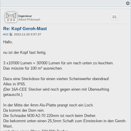
Ingenieur
Allrad-Philosoph
Re: Kopf Geroh-Mast
B
#10
2022-11-20 0:57:37
e
i
Hallo,
t
r
a
nu ist der Kopf fast fertig.
g
3 x10'000 Lumen = 30'000 Lumen für um nach unten zu leuchten.
Das müsste für 100 m² ausreichen.
Dazu eine Steckdose für einen vierten Scheinwerfer obendrauf.
Alles in IP65.
(Der 16A-CEE Stecker wird noch gegen einen mit Überwurfring
getauscht.)
In der Mitte der 4mm Alu-Platte prangt noch ein Loch.
Da kommt der Dorn rein.
Die Schraube M30 A2-70 220mm ist noch beim Dreher.
Die bekommt unten einen 25,5mm Schaft zum Einstecken in den Geroh-
Mast,