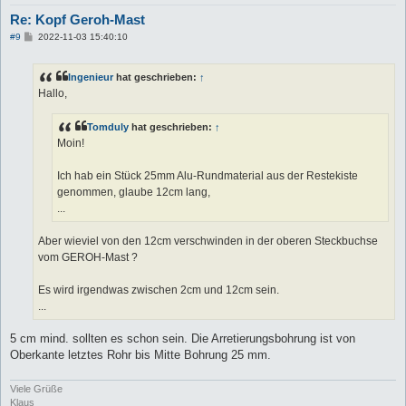
Re: Kopf Geroh-Mast
B
#9
2022-11-03 15:40:10
e
i
t
Ingenieur
hat geschrieben:
↑
r
a
Hallo,
g
Tomduly
hat geschrieben:
↑
Moin!
Ich hab ein Stück 25mm Alu-Rundmaterial aus der Restekiste
genommen, glaube 12cm lang,
...
Aber wieviel von den 12cm verschwinden in der oberen Steckbuchse
vom GEROH-Mast ?
Es wird irgendwas zwischen 2cm und 12cm sein.
...
5 cm mind. sollten es schon sein. Die Arretierungsbohrung ist von
Oberkante letztes Rohr bis Mitte Bohrung 25 mm.
Viele Grüße
Klaus