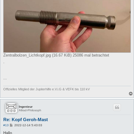
Zentralbolzen_Lichtkopf.jpg (16.67 KiB) 25086 mal betrachtet
.
...
Offizielles Mitglied der Jupiterhilfe e.V.i.G & VEFK bis 110 kV
Ingenieur
Allrad-Philosoph
Re: Kopf Geroh-Mast
B
#13
2022-12-14 5:43:03
e
i
Hallo,