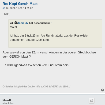
Re: Kopf Geroh-Mast
B
#8
2022-11-03 14:55:02
e
i
Hallo,
t
r
a
Tomduly
hat geschrieben:
↑
g
Moin!
Ich hab ein Stück 25mm Alu-Rundmaterial aus der Restekiste
genommen, glaube 12cm lang,
...
Aber wieviel von den 12cm verschwinden in der oberen Steckbuchse
vom GEROH-Mast ?
Es wird irgendwas zwischen 2cm und 12cm sein.
...
Offizielles Mitglied der Jupiterhilfe e.V.i.G & VEFK bis 110 kV
KlausU
abgefahren