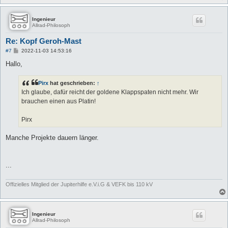
Ingenieur
Allrad-Philosoph
Re: Kopf Geroh-Mast
B
#7
2022-11-03 14:53:16
e
i
Hallo,
t
r
a
Pirx
hat geschrieben:
↑
g
Ich glaube, dafür reicht der goldene Klappspaten nicht mehr. Wir
brauchen einen aus Platin!
Pirx
Manche Projekte dauern länger.
...
Offizielles Mitglied der Jupiterhilfe e.V.i.G & VEFK bis 110 kV
Ingenieur
Allrad-Philosoph