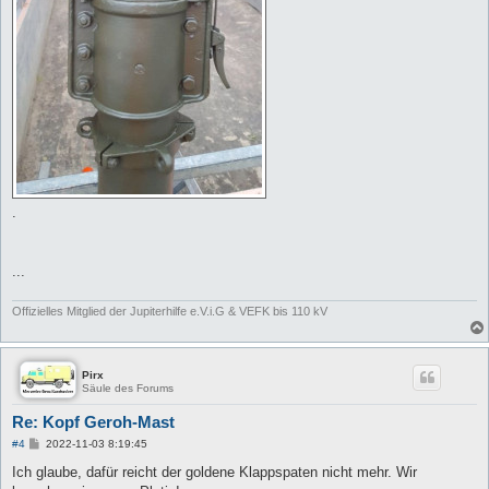
.
...
Offizielles Mitglied der Jupiterhilfe e.V.i.G & VEFK bis 110 kV
Pirx
Säule des Forums
Re: Kopf Geroh-Mast
B
#4
2022-11-03 8:19:45
e
i
Ich glaube, dafür reicht der goldene Klappspaten nicht mehr. Wir
t