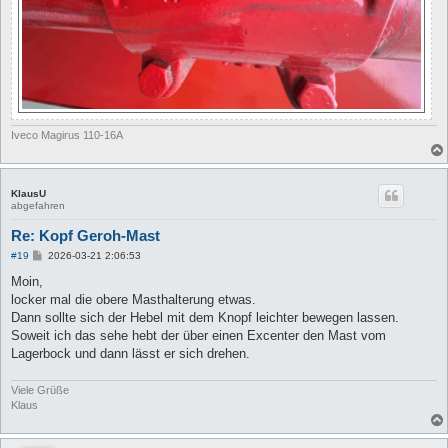
Iveco Magirus 110-16A
KlausU
abgefahren
Re: Kopf Geroh-Mast
B
#19
2026-03-21 2:06:53
e
i
Moin,
t
locker mal die obere Masthalterung etwas.
r
a
Dann sollte sich der Hebel mit dem Knopf leichter bewegen lassen.
g
Soweit ich das sehe hebt der über einen Excenter den Mast vom
Lagerbock und dann lässt er sich drehen.
Viele Grüße
Klaus