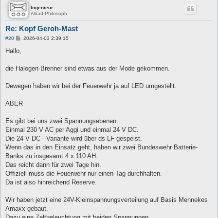
Ingenieur
Allrad-Philosoph
Re: Kopf Geroh-Mast
B
#20
2026-04-03 2:39:15
e
i
Hallo,
t
r
a
die Halogen-Brenner sind etwas aus der Mode gekommen.
g
Dewegen haben wir bei der Feuerwehr ja auf LED umgestellt.
ABER
Es gibt bei uns zwei Spannungsebenen.
Einmal 230 V AC per Aggi und einmal 24 V DC.
Die 24 V DC - Variante wird über ds LF gespeist.
Wenn das in den Einsatz geht, haben wir zwei Bundeswehr Batterie-
Banks zu insgesamt 4 x 110 AH.
Das reicht dann für zwei Tage hin.
Offiziell muss die Feuerwehr nur einen Tag durchhalten.
Da ist also hinreichend Reserve.
Wir haben jetzt eine 24V-Kleinspannungsverteilung auf Basis Mennekes
Amaxx gebaut.
Dazu eine Zeltbeleuchtung mit beiden Spannungen.