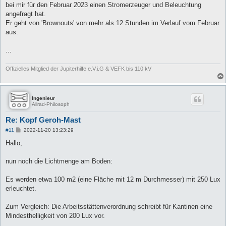
bei mir für den Februar 2023 einen Stromerzeuger und Beleuchtung
angefragt hat.
Er geht von 'Brownouts' von mehr als 12 Stunden im Verlauf vom Februar
aus.
...
Offizielles Mitglied der Jupiterhilfe e.V.i.G & VEFK bis 110 kV
Ingenieur
Allrad-Philosoph
Re: Kopf Geroh-Mast
B
#11
2022-11-20 13:23:29
e
i
Hallo,
t
r
a
nun noch die Lichtmenge am Boden:
g
Es werden etwa 100 m2 (eine Fläche mit 12 m Durchmesser) mit 250 Lux
erleuchtet.
Zum Vergleich: Die Arbeitsstättenverordnung schreibt für Kantinen eine
Mindesthelligkeit von 200 Lux vor.