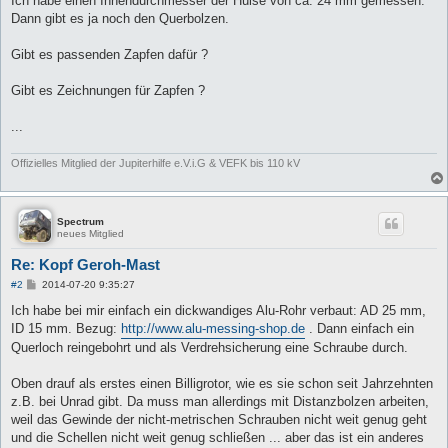
Ich habe einen Innendurchmesser der Hülse von ca. 24 mm gemessen.
Dann gibt es ja noch den Querbolzen.
Gibt es passenden Zapfen dafür ?
Gibt es Zeichnungen für Zapfen ?
...
Offizielles Mitglied der Jupiterhilfe e.V.i.G & VEFK bis 110 kV
Spectrum
neues Mitglied
Re: Kopf Geroh-Mast
B
#2
2014-07-20 9:35:27
e
i
Ich habe bei mir einfach ein dickwandiges Alu-Rohr verbaut: AD 25 mm,
t
ID 15 mm. Bezug:
http://www.alu-messing-shop.de
. Dann einfach ein
r
a
Querloch reingebohrt und als Verdrehsicherung eine Schraube durch.
g
Oben drauf als erstes einen Billigrotor, wie es sie schon seit Jahrzehnten
z.B. bei Unrad gibt. Da muss man allerdings mit Distanzbolzen arbeiten,
weil das Gewinde der nicht-metrischen Schrauben nicht weit genug geht
und die Schellen nicht weit genug schließen ... aber das ist ein anderes