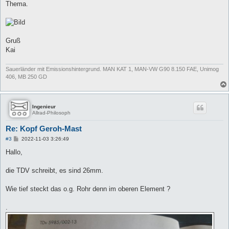
Thema.
Gruß
Kai
Sauerländer mit Emissionshintergrund. MAN KAT 1, MAN-VW G90 8.150 FAE, Unimog
406, MB 250 GD
Ingenieur
Allrad-Philosoph
Re: Kopf Geroh-Mast
B
#3
2022-11-03 3:26:49
e
i
Hallo,
t
r
a
die TDV schreibt, es sind 26mm.
g
Wie tief steckt das o.g. Rohr denn im oberen Element ?
.