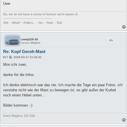
Uwe
No, we do not have a sense of humour we're aware of.
-------------------------------------------
Shit. - What? - Rollers... - No. - Yeah. - Shit.
camp110-16
neues Mitglied
Re: Kopf Geroh-Mast
B
#17
2026-03-17 21:32:42
e
i
Mon ichr zwei,
t
r
a
danke für die Infos.
g
Ich denke elektrisch war das nie. Ich mache die Tage ein paar Fotos. ich
verstehe nicht wie der Mast zu bewegen ist, es gibt außer der Kurbel
noch einen Hebel unten...
Bilder kommen :-)
Iveco Magirus 110-16A