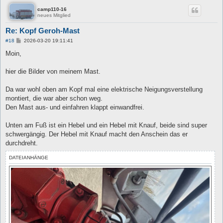
camp110-16
neues Mitglied
Re: Kopf Geroh-Mast
B
#18
2026-03-20 19:11:41
e
i
Moin,
t
r
a
hier die Bilder von meinem Mast.
g
Da war wohl oben am Kopf mal eine elektrische Neigungsverstellung
montiert, die war aber schon weg.
Den Mast aus- und einfahren klappt einwandfrei.
Unten am Fuß ist ein Hebel und ein Hebel mit Knauf, beide sind super
schwergängig. Der Hebel mit Knauf macht den Anschein das er
durchdreht.
DATEIANHÄNGE