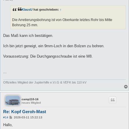
t
r
a
KlausU
hat geschrieben:
↑
g
Die Arretierungsbohrung ist von Oberkante letztes Rohr bis Mitte
Bohrung 25 mm.
Das Maß kann ich bestätigen.
Ich bin jetzt geneigt, ein 9mm-Loch in den Bolzen zu bohren.
Voraussetzung: Die Durchgangsschraube ist eine M8.
...
Offizielles Mitglied der Jupiterhilfe e.V.i.G & VEFK bis 110 kV
camp110-16
neues Mitglied
Re: Kopf Geroh-Mast
B
#14
2026-03-11 15:22:13
e
i
Hallo,
t