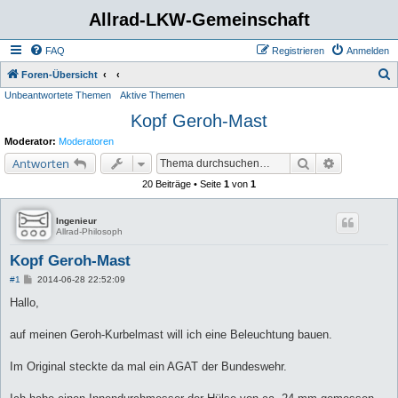
Allrad-LKW-Gemeinschaft
FAQ
Registrieren
Anmelden
S
Foren-Übersicht
Unbeantwortete Themen
Aktive Themen
u
Kopf Geroh-Mast
c
h
Moderator:
Moderatoren
e
Suche
Erweiterte 
Antworten
20 Beiträge • Seite
1
von
1
Ingenieur
Allrad-Philosoph
Kopf Geroh-Mast
B
#1
2014-06-28 22:52:09
e
i
Hallo,
t
r
a
auf meinen Geroh-Kurbelmast will ich eine Beleuchtung bauen.
g
Im Original steckte da mal ein AGAT der Bundeswehr.