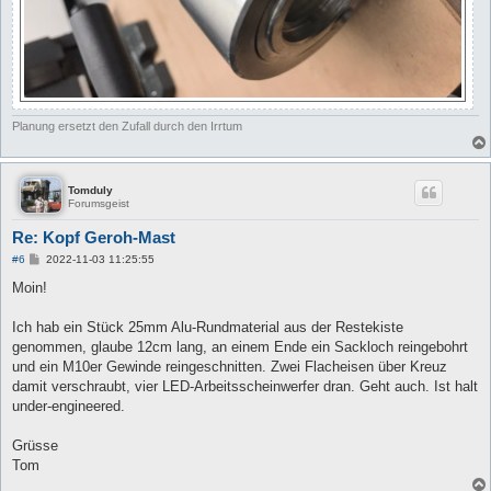
Planung ersetzt den Zufall durch den Irrtum
Tomduly
Forumsgeist
Re: Kopf Geroh-Mast
B
#6
2022-11-03 11:25:55
e
i
Moin!
t
r
a
Ich hab ein Stück 25mm Alu-Rundmaterial aus der Restekiste
g
genommen, glaube 12cm lang, an einem Ende ein Sackloch reingebohrt
und ein M10er Gewinde reingeschnitten. Zwei Flacheisen über Kreuz
damit verschraubt, vier LED-Arbeitsscheinwerfer dran. Geht auch. Ist halt
under-engineered.
Grüsse
Tom