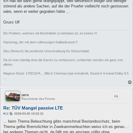
ich hab die dann gerne drangepappt, weil wesentlich billiger und weniger
störend als andere Sachen, auf die der Pruefer vielleicht noch gestossen
wäre, wenn er weiter gegraben hätte ...
Gruss Ulf
Ein Problem, welches mit Bordmitteln zu beheben ist, ist keines !!!
Hanomag, der mit dem vollnussigen Kaltlaufsound !!
Sisu (finnisch) die positivste Umschreibung für Dickschädel.
Da ist man ständig dran die Karren zu verbessern, schlechter werden sie ganz von
alleine.
Magirus-Deutz 170D11FA ... Bild in Cinemascope extrabreit, Sound in 6-kanal Dolby 8.5
...
Ulf H
Rauchsäule des Forums
Re: TÜV Mangel passive LTE
B
#12
2026-03-30 15:02:31
e
i
... beim Thema Beleuchtung gibts manchmal Bestandsschutz, beim
t
Thema gelbe Bremslichter in Zweikammerleuchten weiss ich es genau ...
r
a
bei anderen Themen nicht, da fällt mir als einziges völlig ohne