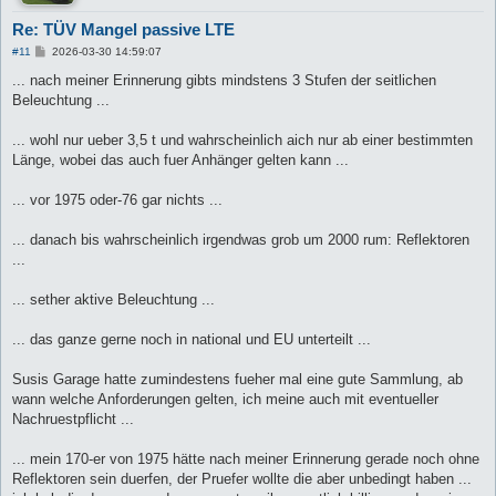
Re: TÜV Mangel passive LTE
B
#11
2026-03-30 14:59:07
e
i
... nach meiner Erinnerung gibts mindstens 3 Stufen der seitlichen
t
Beleuchtung ...
r
a
g
... wohl nur ueber 3,5 t und wahrscheinlich aich nur ab einer bestimmten
Länge, wobei das auch fuer Anhänger gelten kann ...
... vor 1975 oder-76 gar nichts ...
... danach bis wahrscheinlich irgendwas grob um 2000 rum: Reflektoren
...
... sether aktive Beleuchtung ...
... das ganze gerne noch in national und EU unterteilt ...
Susis Garage hatte zumindestens fueher mal eine gute Sammlung, ab
wann welche Anforderungen gelten, ich meine auch mit eventueller
Nachruestpflicht ...
... mein 170-er von 1975 hätte nach meiner Erinnerung gerade noch ohne
Reflektoren sein duerfen, der Pruefer wollte die aber unbedingt haben ...