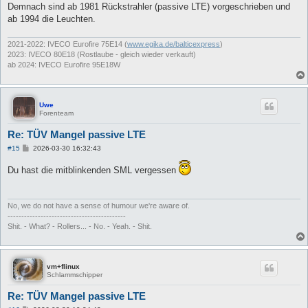
Demnach sind ab 1981 Rückstrahler (passive LTE) vorgeschrieben und
ab 1994 die Leuchten.
2021-2022: IVECO Eurofire 75E14 (
www.egika.de/balticexpress
)
2023: IVECO 80E18 (Rostlaube - gleich wieder verkauft)
ab 2024: IVECO Eurofire 95E18W
Uwe
Forenteam
Re: TÜV Mangel passive LTE
B
#15
2026-03-30 16:32:43
e
i
Du hast die mitblinkenden SML vergessen
t
r
a
g
No, we do not have a sense of humour we're aware of.
-------------------------------------------
Shit. - What? - Rollers... - No. - Yeah. - Shit.
vm+flinux
Schlammschipper
Re: TÜV Mangel passive LTE