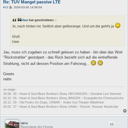
Re: TÜV Mangel passive LTE
B
#10
2026-03-30 14:58:04
e
i
t
Uwe
hat geschrieben:
↑
r
a
Jo, nach hinten rot. Seitlich aber gelborange. Und um die geht's ja
g
Gruß
Uwe
Jau, muss ich zugeben zu schnell gelesen zu haben - bin über das Wort
"Rückstrahler" gestolpert - das Rück bezieht sich auf die eintreffende
Strahlung, nicht auf dessen Position am Fahrzeug...
Greets
natte
on stage:
29.08. '26 - Heart & Soul Blues Brothers Show, HECHINGEN – Domäne Live Sommer
02.10. '26 - Heart & Soul Blues Brothers Show, BINGEN – Evangelische Christuskirche
18.12. '26 - Old Punks On Dope, URBAR – Kultur Gut Theater Mittelrhein
20.02. '27 - Heart & Soul Blues Brothers Show, HAAN – Rockin´ Rooster Musikclub
Ulf H
Rauchsäule des Forums