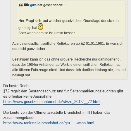
g
Egika
hat geschrieben:
↑
Hm. Fragt sich, auf welcher gesetzlichen Grundlage der sich da
geeinigt hat
Aber wenn dem so ist, umso besser.
Ausrüstungspflicht seitliche Reflektoren ab EZ 01.01.1981. Er war sich
nur nicht ganz sicher...
Bestätigen kann ich das ohne größere Recherche nur dahingehend,
dass der 1984er Anhänger ab Werk je einen seitlichen Reflektor hat,
alle älteren Fahrzeuge nicht. Und dass sich darüber bislang nie jemand
beklagt hat.
Da haste Recht.
§72 regelt den Bestandsschutz und für Seitenmarkierungsleuchten gibt
es offenbar keine Ausnahme:
https://www.gesetze-im-internet.de/stvzo_2012/__72.html
Die Leute von der Oltimertankstelle Brandshof in HH haben das
zusammengefasst:
https://www.tankstelle-brandshof.de/gtu ... -wann.html