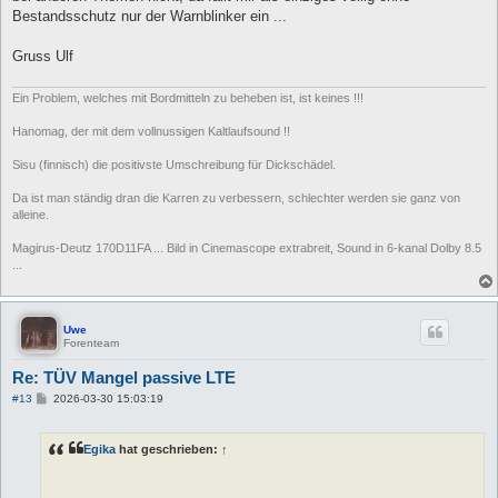
g
Bestandsschutz nur der Warnblinker ein ...
Gruss Ulf
Ein Problem, welches mit Bordmitteln zu beheben ist, ist keines !!!
Hanomag, der mit dem vollnussigen Kaltlaufsound !!
Sisu (finnisch) die positivste Umschreibung für Dickschädel.
Da ist man ständig dran die Karren zu verbessern, schlechter werden sie ganz von
alleine.
Magirus-Deutz 170D11FA ... Bild in Cinemascope extrabreit, Sound in 6-kanal Dolby 8.5
...
Uwe
Forenteam
Re: TÜV Mangel passive LTE
B
#13
2026-03-30 15:03:19
e
i
t
Egika
hat geschrieben:
↑
r
a
g