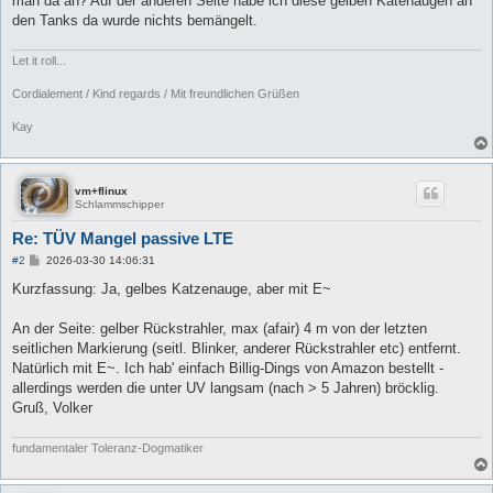
man da an? Auf der anderen Seite habe ich diese gelben Katenaugen an
den Tanks da wurde nichts bemängelt.
Let it roll...
Cordialement / Kind regards / Mit freundlichen Grüßen
Kay
vm+flinux
Schlammschipper
Re: TÜV Mangel passive LTE
B
#2
2026-03-30 14:06:31
e
i
Kurzfassung: Ja, gelbes Katzenauge, aber mit E~
t
r
a
An der Seite: gelber Rückstrahler, max (afair) 4 m von der letzten
g
seitlichen Markierung (seitl. Blinker, anderer Rückstrahler etc) entfernt.
Natürlich mit E~. Ich hab' einfach Billig-Dings von Amazon bestellt -
allerdings werden die unter UV langsam (nach > 5 Jahren) bröcklig.
Gruß, Volker
fundamentaler Toleranz-Dogmatiker