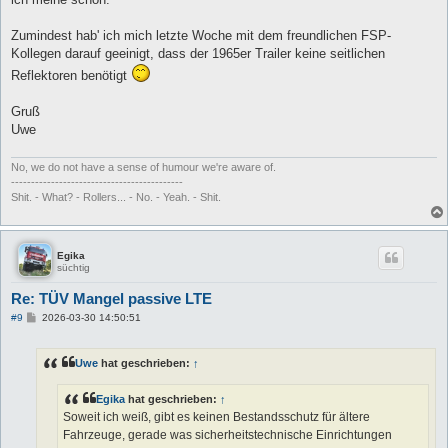
Zumindest hab' ich mich letzte Woche mit dem freundlichen FSP-
Kollegen darauf geeinigt, dass der 1965er Trailer keine seitlichen
Reflektoren benötigt
Gruß
Uwe
No, we do not have a sense of humour we're aware of.
-------------------------------------------
Shit. - What? - Rollers... - No. - Yeah. - Shit.
Egika
süchtig
Re: TÜV Mangel passive LTE
B
#9
2026-03-30 14:50:51
e
i
t
Uwe
hat geschrieben:
↑
r
a
g
Egika
hat geschrieben:
↑
Soweit ich weiß, gibt es keinen Bestandsschutz für ältere
Fahrzeuge, gerade was sicherheitstechnische Einrichtungen