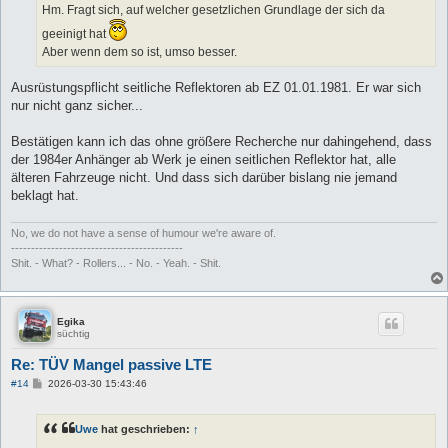
Hm. Fragt sich, auf welcher gesetzlichen Grundlage der sich da
geeinigt hat
Aber wenn dem so ist, umso besser.
Ausrüstungspflicht seitliche Reflektoren ab EZ 01.01.1981. Er war sich
nur nicht ganz sicher...
Bestätigen kann ich das ohne größere Recherche nur dahingehend, dass
der 1984er Anhänger ab Werk je einen seitlichen Reflektor hat, alle
älteren Fahrzeuge nicht. Und dass sich darüber bislang nie jemand
beklagt hat.
No, we do not have a sense of humour we're aware of.
-------------------------------------------
Shit. - What? - Rollers... - No. - Yeah. - Shit.
Egika
süchtig
Re: TÜV Mangel passive LTE
B
#14
2026-03-30 15:43:46
e
i
t
Uwe
hat geschrieben:
↑
r
a