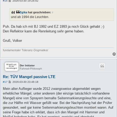
B
#16
2026-03-30 19:24:42
e
i
t
Egika
hat geschrieben:
↑
r
a
und ab 1994 die Leuchten.
g
Puh. Da hab ich mit BJ 1992 und EZ 1993 ja noch Glück gehabt ;-)
Den Reflektor kann die Rennleitung sehr gerne haben.
Gruß, Volker
fundamentaler Toleranz-Dogmatiker
Der Initiator
Fahrrad-Philosoph
Re: TÜV Mangel passive LTE
B
#17
2026-03-30 23:46:18
e
i
Mein alter Auflieger wurde 2012 zwangsweise abgemeldet wegen
t
erheblicher Mängel, unter anderem (der einzige tatsächlich vorhandene
r
a
Mangel) eine von Sprayern bemalte Seitenmarkierungsleuchte und eine,
g
die zur Hälfte mit Wasser gefüllt war. Bei der Nachprüfung hat der Prüfer
gewundert, weil gar keine Seitenmarkierungsleuchten montiert waren. Auf
seine Frage habe ich erklärt, dass ich den Mangel mit Hammer und
Meißel behoben habe. Er hat gegrinst, genickt und abgehakt.