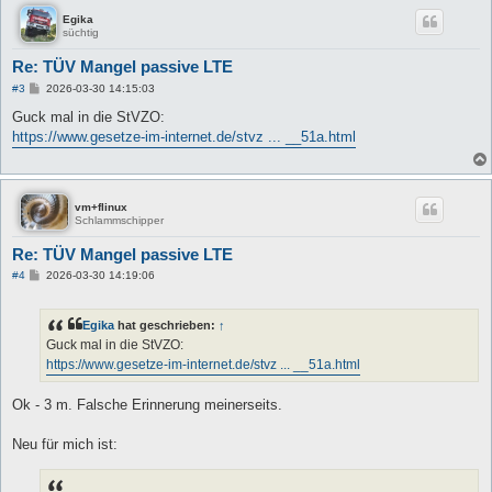
Egika
süchtig
Re: TÜV Mangel passive LTE
B
#3
2026-03-30 14:15:03
e
i
Guck mal in die StVZO:
t
https://www.gesetze-im-internet.de/stvz ... __51a.html
r
a
g
vm+flinux
Schlammschipper
Re: TÜV Mangel passive LTE
B
#4
2026-03-30 14:19:06
e
i
t
Egika
hat geschrieben:
↑
r
a
Guck mal in die StVZO:
g
https://www.gesetze-im-internet.de/stvz ... __51a.html
Ok - 3 m. Falsche Erinnerung meinerseits.
Neu für mich ist: