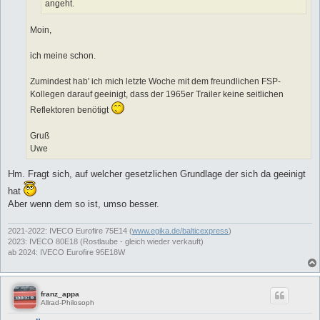
angeht.
Moin,
ich meine schon.
Zumindest hab' ich mich letzte Woche mit dem freundlichen FSP-
Kollegen darauf geeinigt, dass der 1965er Trailer keine seitlichen
Reflektoren benötigt
Gruß
Uwe
Hm. Fragt sich, auf welcher gesetzlichen Grundlage der sich da geeinigt
hat
Aber wenn dem so ist, umso besser.
2021-2022: IVECO Eurofire 75E14 (
www.egika.de/balticexpress
)
2023: IVECO 80E18 (Rostlaube - gleich wieder verkauft)
ab 2024: IVECO Eurofire 95E18W
franz_appa
Allrad-Philosoph