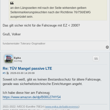
an den Längsseiten mit nach der Seite wirkenden gelben
Seitenmarkierungsleuchten nach der Richtlinie 76/756/EWG
ausgerüstet sein.
Das gilt sicher nicht für die Fahrzeuge mit EZ < 2000?
Gruß, Volker
fundamentaler Toleranz-Dogmatiker
Egika
süchtig
Re: TÜV Mangel passive LTE
B
#5
2026-03-30 14:26:09
e
i
Soweit ich weiß, gibt es keinen Bestandsschutz für ältere Fahrzeuge,
t
gerade was sicherheitstechnische Einrichtungen angeht.
r
a
g
Ich habe diese hier am Fahrzeug:
https://www.amazon.de/dp/B00G27HY54
2021-2022: IVECO Eurofire 75E14 (
www.egika.de/balticexpress
)