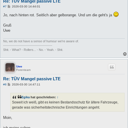
Re: TÜV Mangel passive LTE
B
#7
2026-03-30 14:44:01
e
i
Jo, nach hinten rot. Seitlich aber gelborange. Und um die geht's ja
t
r
a
Gruß
g
Uwe
No, we do not have a sense of humour we're aware of.
-------------------------------------------
Shit. - What? - Rollers... - No. - Yeah. - Shit.
Uwe
Forenteam
Re: TÜV Mangel passive LTE
B
#8
2026-03-30 14:47:11
e
i
t
Egika
hat geschrieben:
↑
r
a
Soweit ich weiß, gibt es keinen Bestandsschutz für ältere Fahrzeuge,
g
gerade was sicherheitstechnische Einrichtungen angeht.
Moin,
ich meine schon.