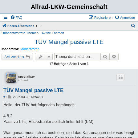
Allrad-LKW-Gemeinschaft
FAQ
Registrieren
Anmelden
S
Foren-Übersicht
Unbeantwortete Themen
Aktive Themen
u
TÜV Mangel passive LTE
c
h
Moderator:
Moderatoren
e
Suche
Erweiterte 
Antworten
17 Beiträge • Seite
1
von
1
specialkay
infiziert
TÜV Mangel passive LTE
B
#1
2026-03-30 13:54:07
e
i
Hallo, der TÜV hat folgendes bemängelt:
t
r
a
4.8.2
g
Passive LTE, Rückstrahler seitlich links fehlt (EM)
Was genau muss ich da bestellen, sind das Katzenaugen oder was bringt