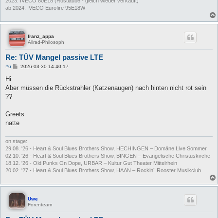
2023: IVECO 80E18 (Rostlaube - gleich wieder verkauft)
ab 2024: IVECO Eurofire 95E18W
franz_appa
Allrad-Philosoph
Re: TÜV Mangel passive LTE
B
#6
2026-03-30 14:40:17
e
i
Hi
t
Aber müssen die Rückstrahler (Katzenaugen) nach hinten nicht rot sein
r
a
??
g
Greets
natte
on stage:
29.08. '26 - Heart & Soul Blues Brothers Show, HECHINGEN – Domäne Live Sommer
02.10. '26 - Heart & Soul Blues Brothers Show, BINGEN – Evangelische Christuskirche
18.12. '26 - Old Punks On Dope, URBAR – Kultur Gut Theater Mittelrhein
20.02. '27 - Heart & Soul Blues Brothers Show, HAAN – Rockin´ Rooster Musikclub
Uwe
Forenteam