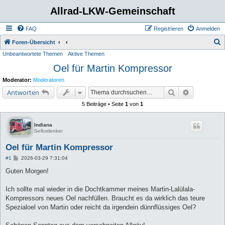
Allrad-LKW-Gemeinschaft
FAQ
Registrieren
Anmelden
S
Foren-Übersicht
Unbeantwortete Themen
Aktive Themen
u
Oel für Martin Kompressor
c
h
Moderator:
Moderatoren
e
Suche
Erweiterte 
Antworten
5 Beiträge • Seite
1
von
1
Indiana
Selbstlenker
Oel für Martin Kompressor
B
#1
2026-03-29 7:31:04
e
i
Guten Morgen!
t
r
a
Ich sollte mal wieder in die Dochtkammer meines Martin-Lalülala-
g
Kompressors neues Oel nachfüllen. Braucht es da wirklich das teure
Spezialoel von Martin oder reicht da irgendein dünnflüssiges Oel?