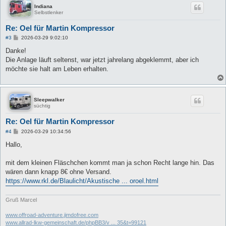
Indiana
Selbstlenker
Re: Oel für Martin Kompressor
B
#3
2026-03-29 9:02:10
e
i
Danke!
t
Die Anlage läuft seltenst, war jetzt jahrelang abgeklemmt, aber ich
r
a
möchte sie halt am Leben erhalten.
g
Sleepwalker
süchtig
Re: Oel für Martin Kompressor
B
#4
2026-03-29 10:34:56
e
i
Hallo,
t
r
a
mit dem kleinen Fläschchen kommt man ja schon Recht lange hin. Das
g
wären dann knapp 8€ ohne Versand.
https://www.rkl.de/Blaulicht/Akustische ... oroel.html
Gruß Marcel
www.offroad-adventure.jimdofree.com
www.allrad-lkw-gemeinschaft.de/phpBB3/v ... 35&t=99121