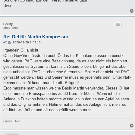
Schönen Sonntag aus dem verschneiten Allgäu!
Uwe
Borsty
abgefahren
Re: Oel für Martin Kompressor
B
#2
2026-03-29 8:53:10
e
i
Irgendein Öl ja nicht.
t
Ohne Gewähr müsste da auch Öl das für Klimakompressoren benutzt
r
a
wird gehen. PAG wäre eine Bezeichnung, da es aber nicht ein komplett
g
geschlossenes System ist kann sich Säure bilden. Billiger ist das aber
nicht unbedingt. PAO ist eher eine Alternative. Sollte aber nicht mit PAG
gemischt werden. Harz und Säurefrei muss es jedenfalls sein. Unter Näh-
Feinmechaniköl findet man die oft. Billiger?
Ergo müsste man wissen welche Basis Martin verwendet. Dieses Öl hat
eine immense Preisspanne bis zu 30 Euro für 500ml. Wenn ich die
Anlage in Funktion halten möchte würde ich in den sauren Apfel beissen
und das Original nehmen. Nehme mal an das die Anlage nicht mehr so
oft läuft wie früher und oft nachgefüllt werden muss.
Gruss Uwe