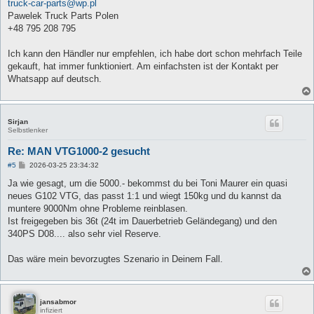
truck-car-parts@wp.pl
Pawelek Truck Parts Polen
+48 795 208 795
Ich kann den Händler nur empfehlen, ich habe dort schon mehrfach Teile
gekauft, hat immer funktioniert. Am einfachsten ist der Kontakt per
Whatsapp auf deutsch.
Sirjan
Selbstlenker
Re: MAN VTG1000-2 gesucht
B
#5
2026-03-25 23:34:32
e
i
Ja wie gesagt, um die 5000.- bekommst du bei Toni Maurer ein quasi
t
neues G102 VTG, das passt 1:1 und wiegt 150kg und du kannst da
r
a
muntere 9000Nm ohne Probleme reinblasen.
g
Ist freigegeben bis 36t (24t im Dauerbetrieb Geländegang) und den
340PS D08.... also sehr viel Reserve.
Das wäre mein bevorzugtes Szenario in Deinem Fall.
jansabmor
infiziert