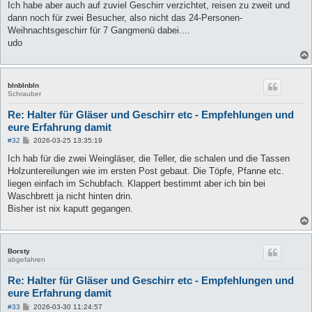
Ich habe aber auch auf zuviel Geschirr verzichtet, reisen zu zweit und
dann noch für zwei Besucher, also nicht das 24-Personen-
Weihnachtsgeschirr für 7 Gangmenü dabei....
udo
blnblnbln
Schrauber
Re: Halter für Gläser und Geschirr etc - Empfehlungen und
eure Erfahrung damit
B
#32
2026-03-25 13:35:19
e
i
Ich hab für die zwei Weingläser, die Teller, die schalen und die Tassen
t
Holzuntereilungen wie im ersten Post gebaut. Die Töpfe, Pfanne etc.
r
a
liegen einfach im Schubfach. Klappert bestimmt aber ich bin bei
g
Waschbrett ja nicht hinten drin.
Bisher ist nix kaputt gegangen.
Borsty
abgefahren
Re: Halter für Gläser und Geschirr etc - Empfehlungen und
eure Erfahrung damit
B
#33
2026-03-30 11:24:57