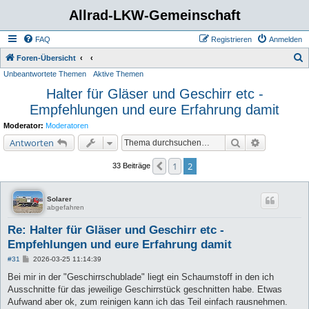
Allrad-LKW-Gemeinschaft
FAQ
Registrieren
Anmelden
S
Foren-Übersicht
Unbeantwortete Themen
Aktive Themen
u
Halter für Gläser und Geschirr etc -
c
Empfehlungen und eure Erfahrung damit
h
e
Moderator:
Moderatoren
Suche
Erweiterte 
Antworten
1
2
Vorherige
33 Beiträge
Solarer
abgefahren
Re: Halter für Gläser und Geschirr etc -
Empfehlungen und eure Erfahrung damit
B
#31
2026-03-25 11:14:39
e
i
Bei mir in der "Geschirrschublade" liegt ein Schaumstoff in den ich
t
Ausschnitte für das jeweilige Geschirrstück geschnitten habe. Etwas
r
a
Aufwand aber ok, zum reinigen kann ich das Teil einfach rausnehmen.
g