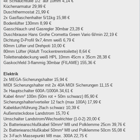
4x Schlauchtülle 1/2“ auf 10mm 4,14 €
Küchenarmatur 29,99 €
Duschthermostat 21,99 €
2x Gasflaschenhalter 5/11kg 15,98 €
Bodenlüfter 130mm 8,99 €
Gasschlauch und Gasregler 30mbar 23,28 €
Duschbrause Hans Grohe Crometta Green Vario 6l/min 22,19 €
Dichtung D-Profil 9x7,4mm weiß 6,79 €
60mm Lüfter und Drehpoti 10,00 €
80mm Lüfter (Abluft Trockentrenntoilette) 8,64 €
Toilettenabdeckung weiß HPL 10mm 45cm x 35cm 28,38 €
Gaskochfeld 3-flammig 30mbar (FILAME) 155,36 €
Elektrik
2x MEGA-Sicherungshalter 15,94 €
MIDI Sicherungshalter mit 2x 40A MIDI Sicherungen 11,15 €
3x Hauptschalter 600A /1000A 34,61 €
Kabel 4mm² 100m (50m rot + 50m schwarz) 85,90 €
Sicherungshalter/verteiler 12 fach (max 100A) 17,99 €
Kabeldurchführung 2fach schwarz 10,39 €
Außensteckdose Landstrom 15,70 €
Umschalter Landstrom/Wechselrichter (1-0-2) 20,00 €
2x Batterieanschlußkabel 50mm² M8 und Polklemme 25cm 39,76 €
2x Batterieanschlußkabel 50mm² M8 und Polklemme 50cm 55,08 €
2x 3-Fach Massepunkt M8 max. 300A 22,75 €