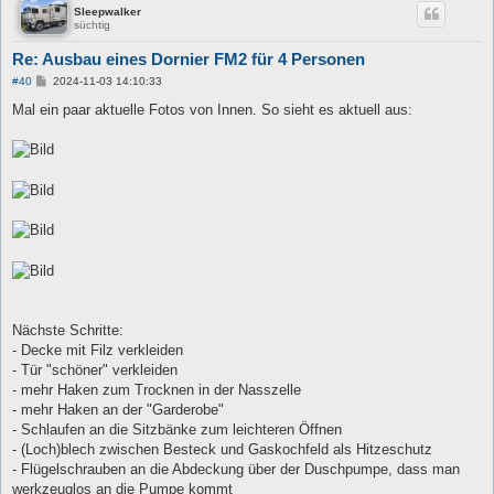
Sleepwalker
süchtig
Re: Ausbau eines Dornier FM2 für 4 Personen
B
#40
2024-11-03 14:10:33
e
i
Mal ein paar aktuelle Fotos von Innen. So sieht es aktuell aus:
t
r
a
g
Nächste Schritte:
- Decke mit Filz verkleiden
- Tür "schöner" verkleiden
- mehr Haken zum Trocknen in der Nasszelle
- mehr Haken an der "Garderobe"
- Schlaufen an die Sitzbänke zum leichteren Öffnen
- (Loch)blech zwischen Besteck und Gaskochfeld als Hitzeschutz
- Flügelschrauben an die Abdeckung über der Duschpumpe, dass man
werkzeuglos an die Pumpe kommt