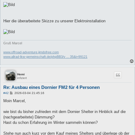
Hier die überarbeitete Skizze zu unserer Elektroinstallation
Gruß Marcel
www.offroad-adventure.jimdofree.com
www.allrad-lkw-gemeinschaft.de/phpBB3/v ... 35&t=99121
Hemi
infiziert
Re: Ausbau eines Dornier FM2 für 4 Personen
B
#42
2026-03-04 21:45:16
e
i
Moin Marcel,
t
r
a
wie bist du bisher zufrieden mit dem Dornier Shelter in Hinblick auf die
g
(nachgearbeitete) Dämmung?
Hast du schon Erfahrung im Winter sammeln können?
Stehe nun auch kurz vor dem Kauf meines Shelters und überlege ob der