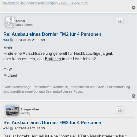
www.allrad-lkw-gemeinschaft.de/phpBB3/v ... 35&t=99121
Strom
abgefahren
Re: Ausbau eines Dornier FM2 für 4 Personen
B
#33
2023-01-19 21:30:59
e
i
Moin.
t
Finde eine Aufschlüsselung generell für Nachbauwillige ja geil,
r
a
aber kann es sein, das
Batterien
in der Liste fehlen?
g
Gruß
Michael
Gedankensprünge + fehlerhafte Grammatik, Interpunktion und Groß-/Kleinschreibung
sind sorgfältig eingefügt und Bestandteil dieses Posts.
Sleepwalker
süchtig
Re: Ausbau eines Dornier FM2 für 4 Personen
B
#34
2023-01-19 21:34:55
e
i
Das ist korrekt. Aktuell ist eine "normale" 100Ah Nassbatterie verbaut,