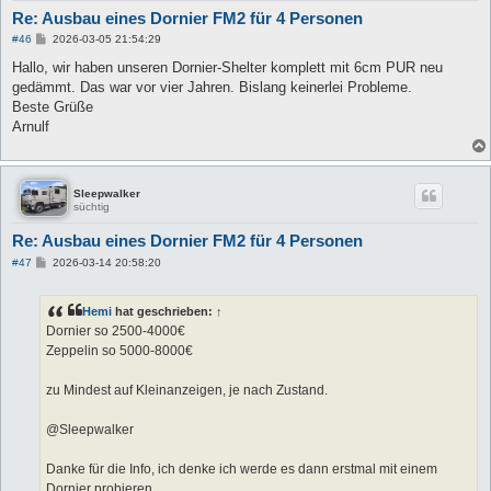
Re: Ausbau eines Dornier FM2 für 4 Personen
B
#46
2026-03-05 21:54:29
e
i
Hallo, wir haben unseren Dornier-Shelter komplett mit 6cm PUR neu
t
gedämmt. Das war vor vier Jahren. Bislang keinerlei Probleme.
r
a
Beste Grüße
g
Arnulf
Sleepwalker
süchtig
Re: Ausbau eines Dornier FM2 für 4 Personen
B
#47
2026-03-14 20:58:20
e
i
t
Hemi
hat geschrieben:
↑
r
a
Dornier so 2500-4000€
g
Zeppelin so 5000-8000€
zu Mindest auf Kleinanzeigen, je nach Zustand.
@Sleepwalker
Danke für die Info, ich denke ich werde es dann erstmal mit einem
Dornier probieren.