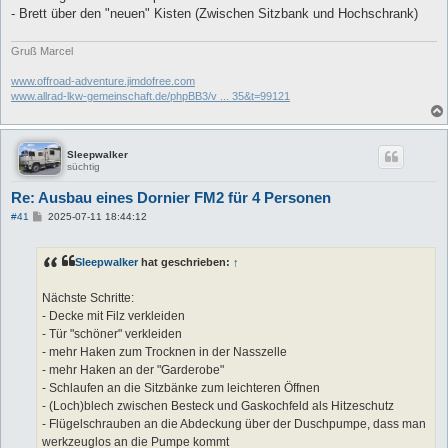
- Brett über den "neuen" Kisten (Zwischen Sitzbank und Hochschrank)
Gruß Marcel
www.offroad-adventure.jimdofree.com
www.allrad-lkw-gemeinschaft.de/phpBB3/v ... 35&t=99121
Sleepwalker
süchtig
Re: Ausbau eines Dornier FM2 für 4 Personen
B
#41
2025-07-11 18:44:12
e
i
t
Sleepwalker
hat geschrieben:
↑
r
a
g
Nächste Schritte:
- Decke mit Filz verkleiden
- Tür "schöner" verkleiden
- mehr Haken zum Trocknen in der Nasszelle
- mehr Haken an der "Garderobe"
- Schlaufen an die Sitzbänke zum leichteren Öffnen
- (Loch)blech zwischen Besteck und Gaskochfeld als Hitzeschutz
- Flügelschrauben an die Abdeckung über der Duschpumpe, dass man
werkzeuglos an die Pumpe kommt