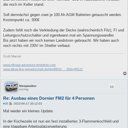
t
die noch im Keller stand.
r
a
g
Soll demnächst gegen zwei je 100 Ah AGM Batterien getauscht werden.
Kostenpunkt ca. 300€
Zudem fehlt noch die Verkleidung der Decke (wahrscheinlich Filz), FI und
Leitungsschutzschalter und irgendwann mal ein Spannungswandler.
Bis jetzt haben wir noch keinen Landstrom gebraucht. Wir haben auch
noch nichts mit 230V im Shelter verbaut.
Gruß Marcel
www.offroad-adventure.jimdofree.com
www.allrad-lkw-gemeinschaft.de/phpBB3/v ... 35&t=99121
Sleepwalker
süchtig
Re: Ausbau eines Dornier FM2 für 4 Personen
B
#35
2023-06-17 20:12:03
e
i
Mal wieder ein kleines Update:
t
r
a
In der Küchezeile ist nun ein fest installiertes 3-Flammenkochfeld und
g
eine klappbare Arbeitsplatzerweiterung