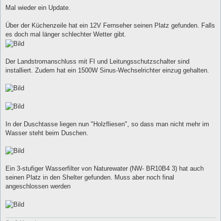
e
i
Mal wieder ein Update.
t
r
a
Über der Küchenzeile hat ein 12V Fernseher seinen Platz gefunden. Falls
g
es doch mal länger schlechter Wetter gibt.
Der Landstromanschluss mit FI und Leitungsschutzschalter sind
installiert. Zudem hat ein 1500W Sinus-Wechselrichter einzug gehalten.
In der Duschtasse liegen nun "Holzfliesen", so dass man nicht mehr im
Wasser steht beim Duschen.
Ein 3-stufiger Wasserfilter von Naturewater (NW- BR10B4 3) hat auch
seinen Platz in den Shelter gefunden. Muss aber noch final
angeschlossen werden