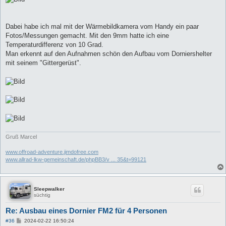
Dabei habe ich mal mit der Wärmebildkamera vom Handy ein paar
Fotos/Messungen gemacht. Mit den 9mm hatte ich eine
Temperaturdifferenz von 10 Grad.
Man erkennt auf den Aufnahmen schön den Aufbau vom Dorniershelter
mit seinem "Gittergerüst".
Gruß Marcel
www.offroad-adventure.jimdofree.com
www.allrad-lkw-gemeinschaft.de/phpBB3/v ... 35&t=99121
Sleepwalker
süchtig
Re: Ausbau eines Dornier FM2 für 4 Personen
B
#36
2024-02-22 16:50:24