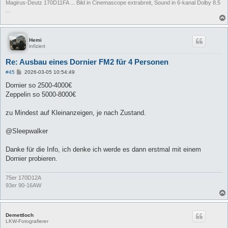
Magirus-Deutz 170D11FA ... Bild in Cinemascope extrabreit, Sound in 6-kanal Dolby 8.5
...
Hemi
infiziert
Re: Ausbau eines Dornier FM2 für 4 Personen
B
#45
2026-03-05 10:54:49
e
i
Dornier so 2500-4000€
t
Zeppelin so 5000-8000€
r
a
g
zu Mindest auf Kleinanzeigen, je nach Zustand.
@Sleepwalker
Danke für die Info, ich denke ich werde es dann erstmal mit einem
Dornier probieren.
75er 170D12A
93er 90-16AW
Demettloch
LKW-Fotografierer