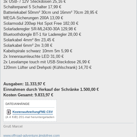
3x USB- / 12V Steckdosen 25,16 €
Schalterpanel 5 Schalter 17,99 €
Batteriekabel 50mm² 30cm und 16mm² 70cm 28,95 €
MEGA-Sicherungen 200A 13,09 €
Solarmodul 200wp Hot Spot Free 182,00 €
Solarladeregler SR-ML2430-30A 129,98 €
Bluetoothdongle BT-1 für Laderegler 28,00 €
Solarkabel 4mm² 8m 23,45 €
Solarkabel 6mm² 2m 3,08 €
Kabelspirale schwarz 10mm 5m 5,99 €
2x Innenraumleuchte LED 31,00 €
2x Leselampe touch mit USB-Steckdose 26,99 €
120mm Lüfter und Drehpoti (Kühlschrank) 14,70 €
Ausgaben: 11.333,97 €
Einnahmen durch Verkauf der Schränke 1.500,00 €
Kosten Gesamt: 9.833,97 €
DATEIANHÄNGE
KostenaufstellungFM2.CSV
(4.4 KiB) 201-mal heruntergeladen
Gruß Marcel
www.offroad-adventure.jimdofree.com