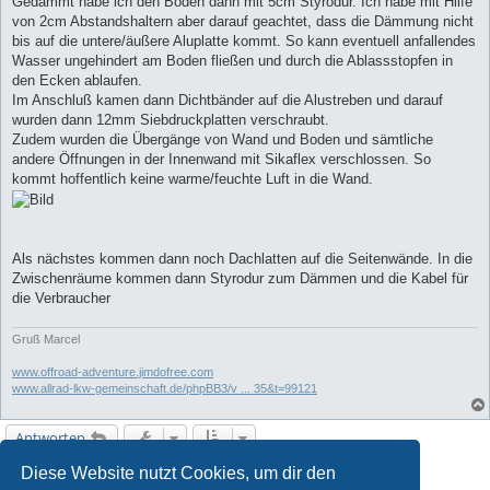
Gedämmt habe ich den Boden dann mit 5cm Styrodur. Ich habe mit Hilfe
von 2cm Abstandshaltern aber darauf geachtet, dass die Dämmung nicht
bis auf die untere/äußere Aluplatte kommt. So kann eventuell anfallendes
Wasser ungehindert am Boden fließen und durch die Ablassstopfen in
den Ecken ablaufen.
Im Anschluß kamen dann Dichtbänder auf die Alustreben und darauf
wurden dann 12mm Siebdruckplatten verschraubt.
Zudem wurden die Übergänge von Wand und Boden und sämtliche
andere Öffnungen in der Innenwand mit Sikaflex verschlossen. So
kommt hoffentlich keine warme/feuchte Luft in die Wand.
Als nächstes kommen dann noch Dachlatten auf die Seitenwände. In die
Zwischenräume kommen dann Styrodur zum Dämmen und die Kabel für
die Verbraucher
Gruß Marcel
www.offroad-adventure.jimdofree.com
www.allrad-lkw-gemeinschaft.de/phpBB3/v ... 35&t=99121
Antworten
Diese Website nutzt Cookies, um dir den
1
2
Vorherige
47 Beiträge