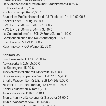
2x Aushebescharnier verstellbar Badezimmertür 9,40 €
3x Klavierband 15,78 €
Küchenarbeitsplatte 30,00 €
Aluminium Profile Nasszelle (L-/U-/Rechteck-Profile) 62,09 €
Shelter Leiter 5 Stufig 189,00 €
PVC L-Profil 20mm x 20mm 15,00 €
PVC L-Profil 50mm x 30mm 38,40 €
4x Gasdruckdämpfer 150N 245mm/93mm 11,69 €
Gardinenschienen und Rollenaufhänger 18,69 €
Standheizung 5 KW 110,00 €
Rauchmelder + CO-Warner 21,98 €
Sanitär/Gas
Frischwassertank 170l 125,00 €
Abwassertank 105l 95,00 €
4x Spanngurte 15,99 €
Trockentrenntoilette mit Kindersitz 159,90 €
Druckwasserpumpe Lilie Soft LP4142 105,90 €
Shurflo Wasserfilter für Lilie Soft LP4142 8,00 €
3x Winkel Tankdurchführung 10/12mm 14,25 €
Schlauchklemmen 40mm 6,70 €
Truma Gasboiler B10 617,18 €
Truma Kaminverlängerung für Gasboiler 37,80 €
Truma Wasserset ABO TB 43,00 €