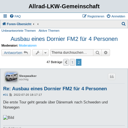
Allrad-LKW-Gemeinschaft
FAQ
Registrieren
Anmelden
S
Foren-Übersicht
Unbeantwortete Themen
Aktive Themen
u
Ausbau eines Dornier FM2 für 4 Personen
c
h
Moderator:
Moderatoren
e
Suche
Erweiterte 
Antworten
1
2
Vorherige
47 Beiträge
Sleepwalker
süchtig
Re: Ausbau eines Dornier FM2 für 4 Personen
B
#31
2022-07-20 18:17:17
e
i
Die erste Tour geht gerade über Dänemark nach Schweden und
t
Norwegen
r
a
g