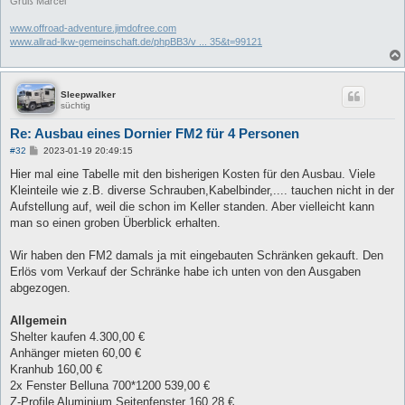
Gruß Marcel
www.offroad-adventure.jimdofree.com
www.allrad-lkw-gemeinschaft.de/phpBB3/v ... 35&t=99121
Sleepwalker
süchtig
Re: Ausbau eines Dornier FM2 für 4 Personen
B
#32
2023-01-19 20:49:15
e
i
Hier mal eine Tabelle mit den bisherigen Kosten für den Ausbau. Viele
t
Kleinteile wie z.B. diverse Schrauben,Kabelbinder,.... tauchen nicht in der
r
a
Aufstellung auf, weil die schon im Keller standen. Aber vielleicht kann
g
man so einen groben Überblick erhalten.
Wir haben den FM2 damals ja mit eingebauten Schränken gekauft. Den
Erlös vom Verkauf der Schränke habe ich unten von den Ausgaben
abgezogen.
Allgemein
Shelter kaufen 4.300,00 €
Anhänger mieten 60,00 €
Kranhub 160,00 €
2x Fenster Belluna 700*1200 539,00 €
Z-Profile Aluminium Seitenfenster 160,28 €