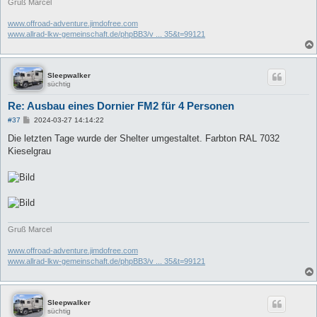
Gruß Marcel
www.offroad-adventure.jimdofree.com
www.allrad-lkw-gemeinschaft.de/phpBB3/v ... 35&t=99121
Sleepwalker
süchtig
Re: Ausbau eines Dornier FM2 für 4 Personen
B
#37
2024-03-27 14:14:22
e
i
Die letzten Tage wurde der Shelter umgestaltet. Farbton RAL 7032
t
Kieselgrau
r
a
g
Gruß Marcel
www.offroad-adventure.jimdofree.com
www.allrad-lkw-gemeinschaft.de/phpBB3/v ... 35&t=99121
Sleepwalker
süchtig