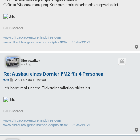
Grün = Stromversorgung Kompressorkühlschrank eingeschaltet.
Gruß Marcel
www.offroad-adventure.jimdofree.com
www.allrad-lkw-gemeinschaft.de/phpBB3/v ... 35&t=99121
Sleepwalker
süchtig
Re: Ausbau eines Dornier FM2 für 4 Personen
B
#39
2024-07-04 19:58:40
e
i
Ich habe mal unsere Elektroinstallation skizziert:
t
r
a
g
Gruß Marcel
www.offroad-adventure.jimdofree.com
www.allrad-lkw-gemeinschaft.de/phpBB3/v ... 35&t=99121