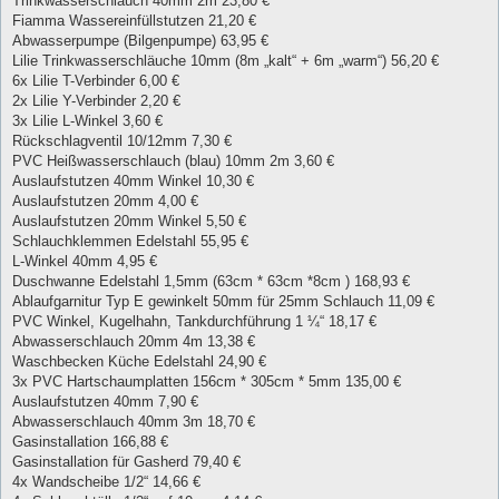
Trinkwasserschlauch 40mm 2m 23,80 €
Fiamma Wassereinfüllstutzen 21,20 €
Abwasserpumpe (Bilgenpumpe) 63,95 €
Lilie Trinkwasserschläuche 10mm (8m „kalt“ + 6m „warm“) 56,20 €
6x Lilie T-Verbinder 6,00 €
2x Lilie Y-Verbinder 2,20 €
3x Lilie L-Winkel 3,60 €
Rückschlagventil 10/12mm 7,30 €
PVC Heißwasserschlauch (blau) 10mm 2m 3,60 €
Auslaufstutzen 40mm Winkel 10,30 €
Auslaufstutzen 20mm 4,00 €
Auslaufstutzen 20mm Winkel 5,50 €
Schlauchklemmen Edelstahl 55,95 €
L-Winkel 40mm 4,95 €
Duschwanne Edelstahl 1,5mm (63cm * 63cm *8cm ) 168,93 €
Ablaufgarnitur Typ E gewinkelt 50mm für 25mm Schlauch 11,09 €
PVC Winkel, Kugelhahn, Tankdurchführung 1 ¼“ 18,17 €
Abwasserschlauch 20mm 4m 13,38 €
Waschbecken Küche Edelstahl 24,90 €
3x PVC Hartschaumplatten 156cm * 305cm * 5mm 135,00 €
Auslaufstutzen 40mm 7,90 €
Abwasserschlauch 40mm 3m 18,70 €
Gasinstallation 166,88 €
Gasinstallation für Gasherd 79,40 €
4x Wandscheibe 1/2“ 14,66 €