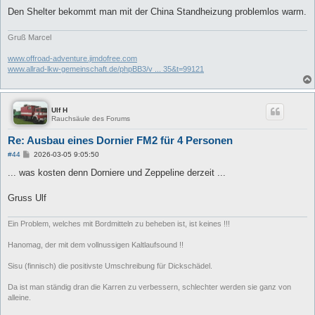
Den Shelter bekommt man mit der China Standheizung problemlos warm.
Gruß Marcel
www.offroad-adventure.jimdofree.com
www.allrad-lkw-gemeinschaft.de/phpBB3/v ... 35&t=99121
Ulf H
Rauchsäule des Forums
Re: Ausbau eines Dornier FM2 für 4 Personen
B
#44
2026-03-05 9:05:50
e
i
... was kosten denn Dorniere und Zeppeline derzeit ...
t
r
a
Gruss Ulf
g
Ein Problem, welches mit Bordmitteln zu beheben ist, ist keines !!!
Hanomag, der mit dem vollnussigen Kaltlaufsound !!
Sisu (finnisch) die positivste Umschreibung für Dickschädel.
Da ist man ständig dran die Karren zu verbessern, schlechter werden sie ganz von
alleine.