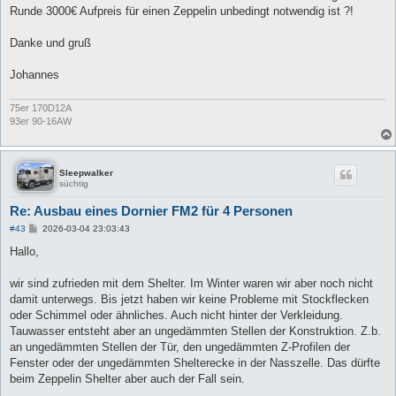
Runde 3000€ Aufpreis für einen Zeppelin unbedingt notwendig ist ?!
Danke und gruß
Johannes
75er 170D12A
93er 90-16AW
Sleepwalker
süchtig
Re: Ausbau eines Dornier FM2 für 4 Personen
B
#43
2026-03-04 23:03:43
e
i
Hallo,
t
r
a
wir sind zufrieden mit dem Shelter. Im Winter waren wir aber noch nicht
g
damit unterwegs. Bis jetzt haben wir keine Probleme mit Stockflecken
oder Schimmel oder ähnliches. Auch nicht hinter der Verkleidung.
Tauwasser entsteht aber an ungedämmten Stellen der Konstruktion. Z.b.
an ungedämmten Stellen der Tür, den ungedämmten Z-Profilen der
Fenster oder der ungedämmten Shelterecke in der Nasszelle. Das dürfte
beim Zeppelin Shelter aber auch der Fall sein.