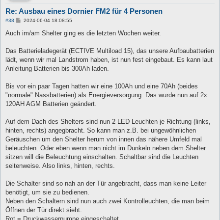
Re: Ausbau eines Dornier FM2 für 4 Personen
B
#38
2024-06-04 18:08:55
e
i
Auch im/am Shelter ging es die letzten Wochen weiter.
t
r
a
Das Batterieladegerät (ECTIVE Multiload 15), das unsere Aufbaubatterien
g
lädt, wenn wir mal Landstrom haben, ist nun fest eingebaut. Es kann laut
Anleitung Batterien bis 300Ah laden.
Bis vor ein paar Tagen hatten wir eine 100Ah und eine 70Ah (beides
"normale" Nassbatterien) als Energieversorgung. Das wurde nun auf 2x
120AH AGM Batterien geändert.
Auf dem Dach des Shelters sind nun 2 LED Leuchten je Richtung (links,
hinten, rechts) angegbracht. So kann man z.B. bei ungewöhnlichen
Geräuschen um den Shelter herum von innen das nähere Umfeld mal
beleuchten. Oder eben wenn man nicht im Dunkeln neben dem Shelter
sitzen will die Beleuchtung einschalten. Schaltbar sind die Leuchten
seitenweise. Also links, hinten, rechts.
Die Schalter sind so nah an der Tür angebracht, dass man keine Leiter
benötigt, um sie zu bedienen.
Neben den Schaltern sind nun auch zwei Kontrolleuchten, die man beim
Öffnen der Tür direkt sieht.
Rot = Druckwasserpumpe eingeschaltet,