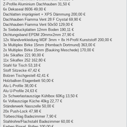
Z-Profile Aluminium Dachhauben 31,50 €
6x Dekaseal 8936 49,00 €
Dachlatten imprägniert + XPS Dämmung 200,00 €
Dachhauben Fiamma Vent 28 F Crystal 69,90 €
Dachhauben Fiamma Vent 50x50 129,00 €
3x Siebdruckplatten 12mm Boden 190,11 €
Dichtungsband EPDM 20mmx2mm 27,90 €
12x Wandverkleidung MDF 3mm + 8x H-Profil Kunststoff 200,00 €
3x Multiplex Birke 15mm (Hornbach Dortmund) 363,00 €
2x Multiplex Birke 15mm (Bauking Meschede) 170,00 €
14x Sikaflex 221 90,00 €
11x Sikaflex 252 162,80 €
Stahl für Tisch 53,18 €
Stoff Sitzecke 47,42 €
Bolzen Tischgestell 42,41 €
Holzbalken Etagenbett 50,00 €
Alu L-Profile 38,00 €
Alu U-Profile 24,63 €
2x Schwerlastauszüge Kühlbox 60Kg 13,50 €
6x Vollauszüge Küche 40kg 22,77 €
Ständerwerk Nasszelle 50,00 €
20x Push-Lock 47,98 €
Türbeschlag Badezimmer 7,90 €
Stahlrohre/Flachstahl Badezimmer 60,00 €
Farben,Pinsel, Rollen 100,00 €