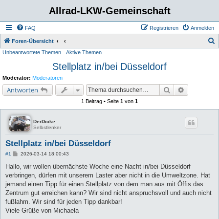
Allrad-LKW-Gemeinschaft
FAQ
Registrieren
Anmelden
S
Foren-Übersicht
Unbeantwortete Themen
Aktive Themen
u
Stellplatz in/bei Düsseldorf
c
h
Moderator:
Moderatoren
e
Suche
Erweiterte 
Antworten
1 Beitrag • Seite
1
von
1
DerDicke
Selbstlenker
Stellplatz in/bei Düsseldorf
B
#1
2026-03-14 18:00:43
e
i
Hallo, wir wollen übernächste Woche eine Nacht in/bei Düsseldorf
t
verbringen, dürfen mit unserem Laster aber nicht in die Umweltzone. Hat
r
a
jemand einen Tipp für einen Stellplatz von dem man aus mit Öffis das
g
Zentrum gut erreichen kann? Wir sind nicht anspruchsvoll und auch nicht
fußlahm. Wir sind für jeden Tipp dankbar!
Viele Grüße von Michaela