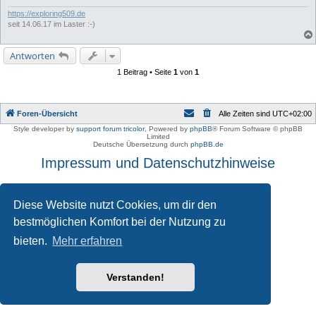
https://exploring509.de
seit 14.06.17 im Laster :-)
Antworten
1 Beitrag • Seite
1
von
1
Foren-Übersicht
Alle Zeiten sind
UTC+02:00
Style developer by
support forum tricolor
,
Powered by
phpBB
® Forum Software © phpBB
Limited
Deutsche Übersetzung durch
phpBB.de
Impressum und Datenschutzhinweise
Diese Website nutzt Cookies, um dir den
bestmöglichen Komfort bei der Nutzung zu
bieten.
Mehr erfahren
Verstanden!