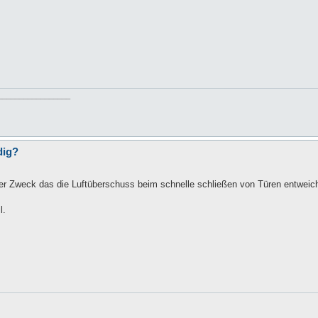
_________________
dig?
 der Zweck das die Luftüberschuss beim schnelle schließen von Türen entweic
l.