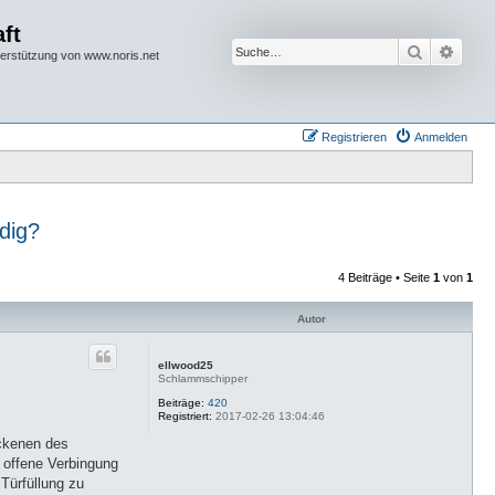
ft
Suche
Erwei
terstützung von www.noris.net
Registrieren
Anmelden
dig?
4 Beiträge • Seite
1
von
1
Autor
ellwood25
Schlammschipper
Beiträge:
420
Registriert:
2017-02-26 13:04:46
ockenen des
 offene Verbingung
Türfüllung zu