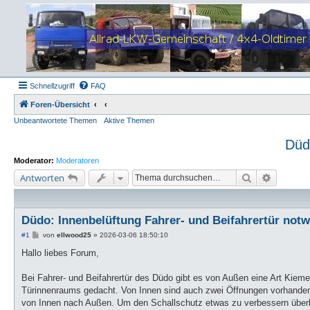
Schnellzugriff
FAQ
Foren-Übersicht
Unbeantwortete Themen
Aktive Themen
Düd
Moderator:
Moderatoren
Suche
Erweiter
Antworten
Düdo: Innenbelüftung Fahrer- und Beifahrertür not
B
#1
von
ellwood25
»
2026-03-06 18:50:10
e
i
Hallo liebes Forum,
t
r
a
Bei Fahrer- und Beifahrertür des Düdo gibt es von Außen eine Art Kiem
g
Türinnenraums gedacht. Von Innen sind auch zwei Öffnungen vorhanden,
von Innen nach Außen. Um den Schallschutz etwas zu verbessern überle