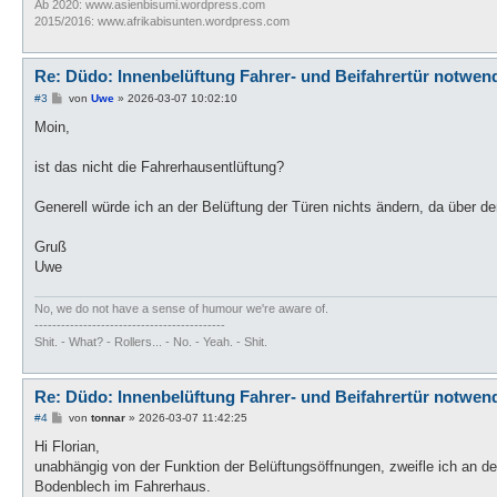
Ab 2020: www.asienbisumi.wordpress.com
2015/2016: www.afrikabisunten.wordpress.com
Re: Düdo: Innenbelüftung Fahrer- und Beifahrertür notwen
B
#3
von
Uwe
»
2026-03-07 10:02:10
e
i
Moin,
t
r
a
ist das nicht die Fahrerhausentlüftung?
g
Generell würde ich an der Belüftung der Türen nichts ändern, da über de
Gruß
Uwe
No, we do not have a sense of humour we're aware of.
-------------------------------------------
Shit. - What? - Rollers... - No. - Yeah. - Shit.
Re: Düdo: Innenbelüftung Fahrer- und Beifahrertür notwen
B
#4
von
tonnar
»
2026-03-07 11:42:25
e
i
Hi Florian,
t
unabhängig von der Funktion der Belüftungsöffnungen, zweifle ich an de
r
a
Bodenblech im Fahrerhaus.
g