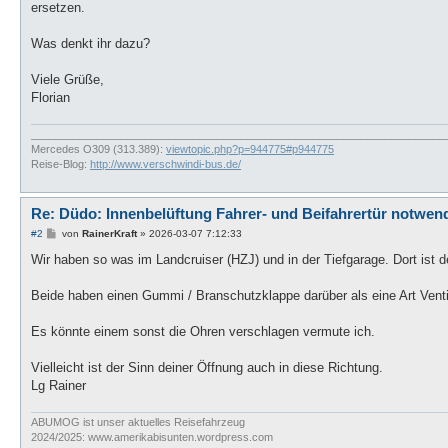
ersetzen.
Was denkt ihr dazu?
Viele Grüße,
Florian
_____________________________________________________________________
Mercedes O309 (313.389):
viewtopic.php?p=944775#p944775
Reise-Blog:
http://www.verschwindi-bus.de/
Re: Düdo: Innenbelüftung Fahrer- und Beifahrertür notwen
B
#2
von
RainerKraft
»
2026-03-07 7:12:33
e
i
Wir haben so was im Landcruiser (HZJ) und in der Tiefgarage. Dort ist
t
r
a
Beide haben einen Gummi / Branschutzklappe darüber als eine Art Venti
g
Es könnte einem sonst die Ohren verschlagen vermute ich.
Vielleicht ist der Sinn deiner Öffnung auch in diese Richtung.
Lg Rainer
ABUMOG ist unser aktuelles Reisefahrzeug
2024/2025: www.amerikabisunten.wordpress.com