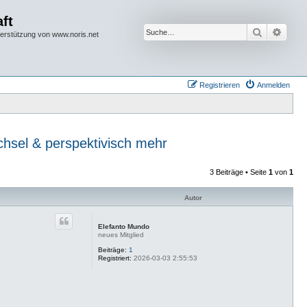
ft
Suche
Erwei
terstützung von www.noris.net
Registrieren
Anmelden
hsel & perspektivisch mehr
3 Beiträge • Seite
1
von
1
Autor
Elefanto Mundo
neues Mitglied
Beiträge:
1
Registriert:
2026-03-03 2:55:53