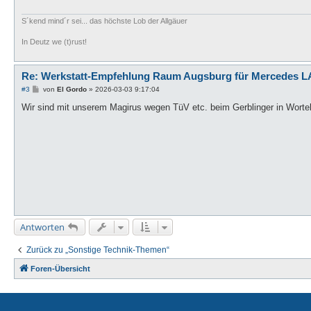
S´kend mind´r sei... das höchste Lob der Allgäuer
In Deutz we (t)rust!
Re: Werkstatt-Empfehlung Raum Augsburg für Mercedes LA
B
#3
von
El Gordo
»
2026-03-03 9:17:04
e
i
Wir sind mit unserem Magirus wegen TüV etc. beim Gerblinger in Wortel
t
r
a
g
Antworten
Zurück zu „Sonstige Technik-Themen“
Foren-Übersicht