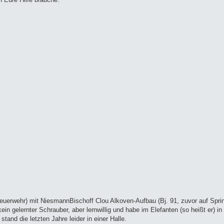
uerwehr) mit NiesmannBischoff Clou Alkoven-Aufbau (Bj. 91, zuvor auf Sprint
in gelernter Schrauber, aber lernwillig und habe im Elefanten (so heißt er) in
and die letzten Jahre leider in einer Halle.