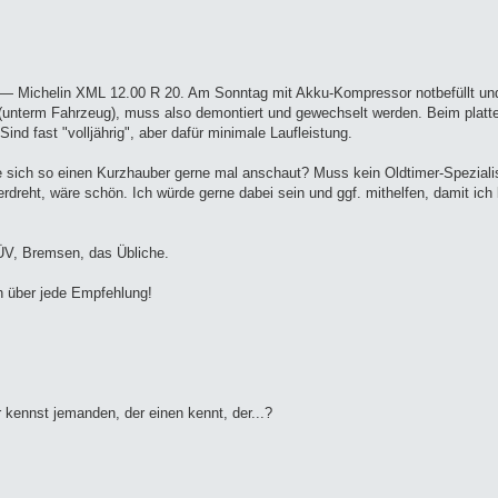
en — Michelin XML 12.00 R 20. Am Sonntag mit Akku-Kompressor notbefüllt un
n (unterm Fahrzeug), muss also demontiert und gewechselt werden. Beim plat
ind fast "volljährig", aber dafür minimale Laufleistung.
sich so einen Kurzhauber gerne mal anschaut? Muss kein Oldtimer-Spezialis
erdreht, wäre schön. Ich würde gerne dabei sein und ggf. mithelfen, damit ic
ÜV, Bremsen, das Übliche.
ch über jede Empfehlung!
kennst jemanden, der einen kennt, der...?