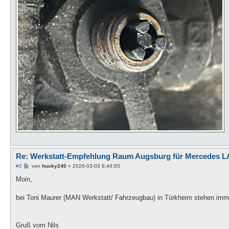
Re: Werkstatt-Empfehlung Raum Augsburg für Mercedes LA
B
#2
von
husky240
»
2026-03-03 8:44:05
e
i
Moin,
t
r
a
bei Toni Maurer (MAN Werkstatt/ Fahrzeugbau) in Türkheim stehen imm
g
Gruß vom Nils