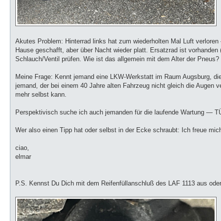
Akutes Problem: Hinterrad links hat zum wiederholten Mal Luft verlor
Hause geschafft, aber über Nacht wieder platt. Ersatzrad ist vorhande
Schlauch/Ventil prüfen. Wie ist das allgemein mit dem Alter der Pneus? S
Meine Frage: Kennt jemand eine LKW-Werkstatt im Raum Augsburg, die 
jemand, der bei einem 40 Jahre alten Fahrzeug nicht gleich die Augen v
mehr selbst kann.
Perspektivisch suche ich auch jemanden für die laufende Wartung — T
Wer also einen Tipp hat oder selbst in der Ecke schraubt: Ich freue mi
ciao,
elmar
P.S. Kennst Du Dich mit dem Reifenfüllanschluß des LAF 1113 aus oder 