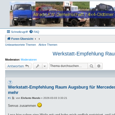
Schnellzugriff
FAQ
Foren-Übersicht
Unbeantwortete Themen
Aktive Themen
Werkstatt-Empfehlung Raum
Moderator:
Moderatoren
Suche
Erweiter
Antworten
Werkstatt-Empfehlung Raum Augsburg für Mercedes 
mehr
B
#1
von
Elefanto Mundo
»
2026-03-03 3:33:21
e
i
Servus zusammen
t
r
a
Lese hier schon eine Weile mit und habe mich endlich registriert, weil ic