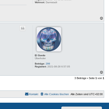
Wohnort:
Darmstadt
N
a
c
h
o
b
e
n
El Gordo
Überholer
Beiträge:
286
Registriert:
2021-08-28 6:57:05
N
a
3 Beiträge • Seite
1
von
1
c
h
o
b
e
Kontakt
Alle Cookies löschen
Alle Zeiten sind
UTC+02:00
n