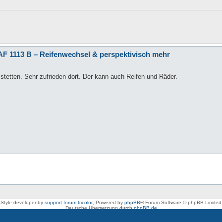
F 1113 B – Reifenwechsel & perspektivisch mehr
stetten. Sehr zufrieden dort. Der kann auch Reifen und Räder.
Style developer by
support forum tricolor
,
Powered by
phpBB
® Forum Software © phpBB Limited
Deutsche Übersetzung durch
phpBB.de