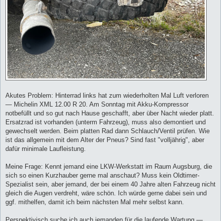
Akutes Problem: Hinterrad links hat zum wiederholten Mal Luft verloren
— Michelin XML 12.00 R 20. Am Sonntag mit Akku-Kompressor
notbefüllt und so gut nach Hause geschafft, aber über Nacht wieder platt.
Ersatzrad ist vorhanden (unterm Fahrzeug), muss also demontiert und
gewechselt werden. Beim platten Rad dann Schlauch/Ventil prüfen. Wie
ist das allgemein mit dem Alter der Pneus? Sind fast "volljährig", aber
dafür minimale Laufleistung.
Meine Frage: Kennt jemand eine LKW-Werkstatt im Raum Augsburg, die
sich so einen Kurzhauber gerne mal anschaut? Muss kein Oldtimer-
Spezialist sein, aber jemand, der bei einem 40 Jahre alten Fahrzeug nicht
gleich die Augen verdreht, wäre schön. Ich würde gerne dabei sein und
ggf. mithelfen, damit ich beim nächsten Mal mehr selbst kann.
Perspektivisch suche ich auch jemanden für die laufende Wartung —