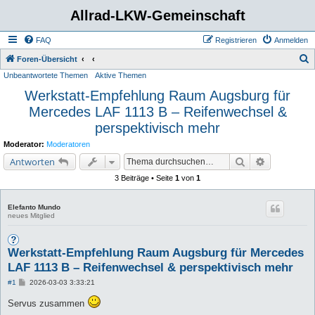
Allrad-LKW-Gemeinschaft
FAQ
Registrieren
Anmelden
S
Foren-Übersicht
Unbeantwortete Themen
Aktive Themen
u
Werkstatt-Empfehlung Raum Augsburg für
c
Mercedes LAF 1113 B – Reifenwechsel &
h
perspektivisch mehr
e
Moderator:
Moderatoren
Suche
Erweiterte 
Antworten
3 Beiträge • Seite
1
von
1
Elefanto Mundo
neues Mitglied
Werkstatt-Empfehlung Raum Augsburg für Mercedes
LAF 1113 B – Reifenwechsel & perspektivisch mehr
B
#1
2026-03-03 3:33:21
e
i
Servus zusammen
t