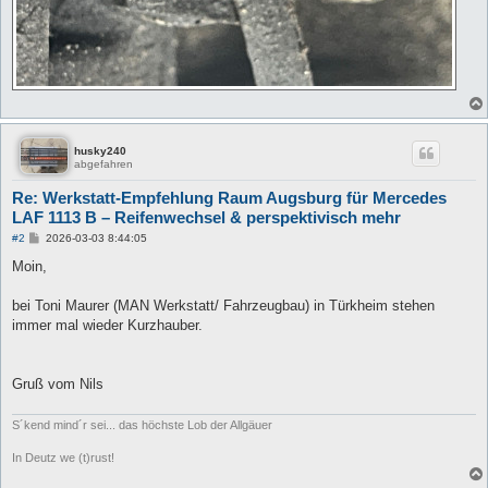
husky240
abgefahren
Re: Werkstatt-Empfehlung Raum Augsburg für Mercedes
LAF 1113 B – Reifenwechsel & perspektivisch mehr
B
#2
2026-03-03 8:44:05
e
i
Moin,
t
r
a
bei Toni Maurer (MAN Werkstatt/ Fahrzeugbau) in Türkheim stehen
g
immer mal wieder Kurzhauber.
Gruß vom Nils
S´kend mind´r sei... das höchste Lob der Allgäuer
In Deutz we (t)rust!