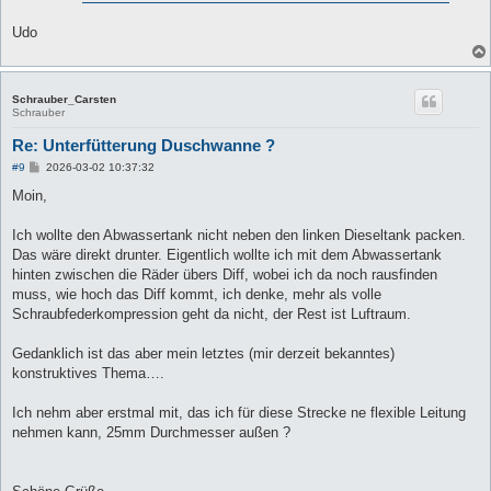
Udo
Schrauber_Carsten
Schrauber
Re: Unterfütterung Duschwanne ?
B
#9
2026-03-02 10:37:32
e
i
Moin,
t
r
a
Ich wollte den Abwassertank nicht neben den linken Dieseltank packen.
g
Das wäre direkt drunter. Eigentlich wollte ich mit dem Abwassertank
hinten zwischen die Räder übers Diff, wobei ich da noch rausfinden
muss, wie hoch das Diff kommt, ich denke, mehr als volle
Schraubfederkompression geht da nicht, der Rest ist Luftraum.
Gedanklich ist das aber mein letztes (mir derzeit bekanntes)
konstruktives Thema….
Ich nehm aber erstmal mit, das ich für diese Strecke ne flexible Leitung
nehmen kann, 25mm Durchmesser außen ?