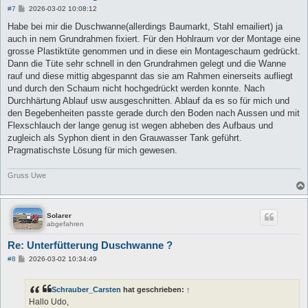
B
#7
2026-03-02 10:08:12
e
i
Habe bei mir die Duschwanne(allerdings Baumarkt, Stahl emailiert) ja
t
auch in nem Grundrahmen fixiert. Für den Hohlraum vor der Montage eine
r
a
grosse Plastiktüte genommen und in diese ein Montageschaum gedrückt.
g
Dann die Tüte sehr schnell in den Grundrahmen gelegt und die Wanne
rauf und diese mittig abgespannt das sie am Rahmen einerseits aufliegt
und durch den Schaum nicht hochgedrückt werden konnte. Nach
Durchhärtung Ablauf usw ausgeschnitten. Ablauf da es so für mich und
den Begebenheiten passte gerade durch den Boden nach Aussen und mit
Flexschlauch der lange genug ist wegen abheben des Aufbaus und
zugleich als Syphon dient in den Grauwasser Tank geführt.
Pragmatischste Lösung für mich gewesen.
Gruss Uwe
Solarer
abgefahren
Re: Unterfütterung Duschwanne ?
B
#8
2026-03-02 10:34:49
e
i
t
Schrauber_Carsten
hat geschrieben:
↑
r
a
Hallo Udo,
g