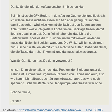
Danke für die Info, der Aufbau erscheint mir schon klar.
Bei mir ist es ein GFK Boden, in dem Alu zur Querversteifung liegt, d.h.
ich will die Tasse nicht einlassen. Ich hab aber genug Raumhöhe,
damit das gehen wird. Also kommt die flach auf den Boden, an den
Ablaufstellen wollte ich größere Löcher in die Decklage fräsen, damit
liegt sie quasi plan auf. Dann fiel mir aber ein, das ich ja die
Seitenwände, speziell die zur Tür hin, unten mit Winkeln ankleben
muss, damit die nicht seitlich wandern. Die Winkel will ich nach innen
zur Dusche hin stellen, damit ich sie nicht sehe außen. Daher die 3mm,
die die Tasse dann „hohl“ kommt, und da muss halt was drunter.
Was für Garnituren hast Du denn verwendet ?
Ich seh für mich vor allem noch das Problem der Steigung, unter der
Kabine ist ja immer mal irgendwo Rahmen von Kabine und Auto, also
wie komm ich halbwegs schräg zum Abwassertank, das wird noch
spannend. Schlimmstenfalls ne Hebepumpe, aber besser wär ohne.
Schöne Grüße,
Carsten
so etwas :
https://www.manomano.de/siphons-fuer-wa ... erce_85386