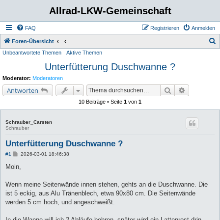
Allrad-LKW-Gemeinschaft
FAQ
Registrieren
Anmelden
S
Foren-Übersicht
Unbeantwortete Themen
Aktive Themen
u
Unterfütterung Duschwanne ?
c
h
Moderator:
Moderatoren
e
Suche
Erweiterte 
Antworten
10 Beiträge • Seite
1
von
1
Schrauber_Carsten
Schrauber
Unterfütterung Duschwanne ?
B
#1
2026-03-01 18:46:38
e
i
Moin,
t
r
a
Wenn meine Seitenwände innen stehen, gehts an die Duschwanne. Die
g
ist 5 eckig, aus Alu Tränenblech, etwa 90x80 cm. Die Seitenwände
werden 5 cm hoch, und angeschweißt.
In die Wanne will ich 2 Abläufe bohren, später wird ein Lattenrost drin