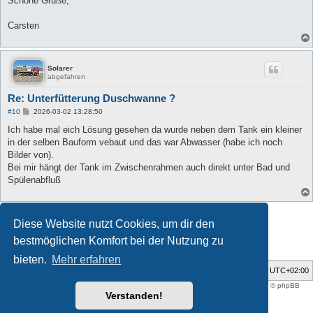
Schöne Grüße,
Carsten
Solarer
abgefahren
Re: Unterfütterung Duschwanne ?
B
#10
2026-03-02 13:28:50
e
i
Ich habe mal eich Lösung gesehen da wurde neben dem Tank ein kleiner
t
in der selben Bauform vebaut und das war Abwasser (habe ich noch
r
a
Bilder von).
g
Bei mir hängt der Tank im Zwischenrahmen auch direkt unter Bad und
Spülenabfluß
Antworten
Diese Website nutzt Cookies, um dir den
10 Beiträge • Seite
1
von
1
bestmöglichen Komfort bei der Nutzung zu
bieten.
Mehr erfahren
Foren-Übersicht
Alle Zeiten sind
UTC+02:00
Style developer by
support forum tricolor
,
Powered by
phpBB
® Forum Software © phpBB
Limited
Verstanden!
Deutsche Übersetzung durch
phpBB.de