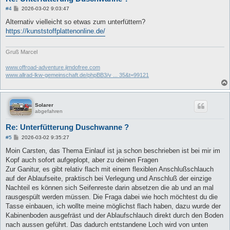
B
#4
2026-03-02 9:03:47
e
i
Alternativ vielleicht so etwas zum unterfüttern?
t
https://kunststoffplattenonline.de/
r
a
g
Gruß Marcel
www.offroad-adventure.jimdofree.com
www.allrad-lkw-gemeinschaft.de/phpBB3/v ... 35&t=99121
Solarer
abgefahren
Re: Unterfütterung Duschwanne ?
B
#5
2026-03-02 9:35:27
e
i
Moin Carsten, das Thema Einlauf ist ja schon beschrieben ist bei mir im
t
Kopf auch sofort aufgeplopt, aber zu deinen Fragen
r
a
Zur Ganitur, es gibt relativ flach mit einem flexiblen Anschlußschlauch
g
auf der Ablaufseite, praktisch bei Verlegung und Anschluß der einzige
Nachteil es können sich Seifenreste darin absetzen die ab und an mal
rausgespült werden müssen. Die Fraga dabei wie hoch möchtest du die
Tasse einbauen, ich wollte meine möglichst flach haben, dazu wurde der
Kabinenboden ausgefräst und der Ablaufschlauch direkt durch den Boden
nach aussen geführt. Das dadurch entstandene Loch wird von unten