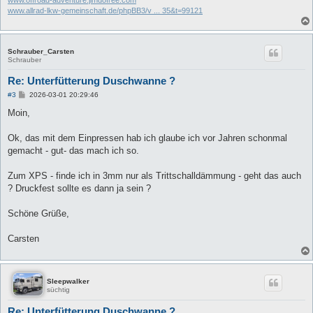
www.offroad-adventure.jimdofree.com
www.allrad-lkw-gemeinschaft.de/phpBB3/v ... 35&t=99121
Schrauber_Carsten
Schrauber
Re: Unterfütterung Duschwanne ?
B
#3
2026-03-01 20:29:46
e
i
Moin,
t
r
a
Ok, das mit dem Einpressen hab ich glaube ich vor Jahren schonmal
g
gemacht - gut- das mach ich so.
Zum XPS - finde ich in 3mm nur als Trittschalldämmung - geht das auch
? Druckfest sollte es dann ja sein ?
Schöne Grüße,
Carsten
Sleepwalker
süchtig
Re: Unterfütterung Duschwanne ?