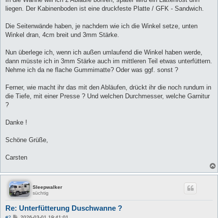
liegen. Der Kabinenboden ist eine druckfeste Platte / GFK - Sandwich.
Die Seitenwände haben, je nachdem wie ich die Winkel setze, unten
Winkel dran, 4cm breit und 3mm Stärke.
Nun überlege ich, wenn ich außen umlaufend die Winkel haben werde,
dann müsste ich in 3mm Stärke auch im mittleren Teil etwas unterfüttern.
Nehme ich da ne flache Gummimatte? Oder was ggf. sonst ?
Ferner, wie macht ihr das mit den Abläufen, drückt ihr die noch rundum in
die Tiefe, mit einer Presse ? Und welchen Durchmesser, welche Garnitur
?
Danke !
Schöne Grüße,
Carsten
Sleepwalker
süchtig
Re: Unterfütterung Duschwanne ?
B
#2
2026-03-01 19:41:01