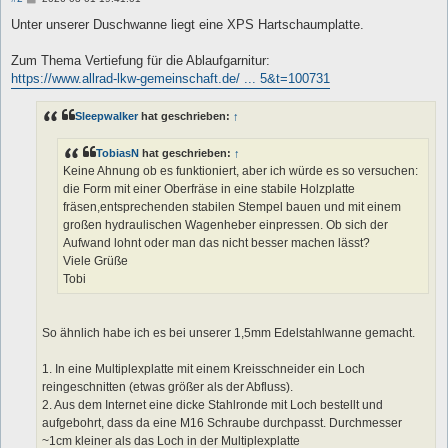
e
i
Unter unserer Duschwanne liegt eine XPS Hartschaumplatte.
t
r
a
Zum Thema Vertiefung für die Ablaufgarnitur:
g
https://www.allrad-lkw-gemeinschaft.de/ ... 5&t=100731
Sleepwalker
hat geschrieben:
↑
TobiasN
hat geschrieben:
↑
Keine Ahnung ob es funktioniert, aber ich würde es so versuchen:
die Form mit einer Oberfräse in eine stabile Holzplatte
fräsen,entsprechenden stabilen Stempel bauen und mit einem
großen hydraulischen Wagenheber einpressen. Ob sich der
Aufwand lohnt oder man das nicht besser machen lässt?
Viele Grüße
Tobi
So ähnlich habe ich es bei unserer 1,5mm Edelstahlwanne gemacht.
1. In eine Multiplexplatte mit einem Kreisschneider ein Loch
reingeschnitten (etwas größer als der Abfluss).
2. Aus dem Internet eine dicke Stahlronde mit Loch bestellt und
aufgebohrt, dass da eine M16 Schraube durchpasst. Durchmesser
~1cm kleiner als das Loch in der Multiplexplatte