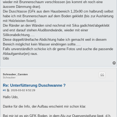
wieder mit Brunnenschaum verschlossen (es kommt eh noch eine
äussere Dämmung dran).
Die Duschtasse (GFk aus dem Hausbereich 1,20x90 cm halbrund) selbst
habe ich mit Brunnenschaum auf dem Boden geklebt (bis zur Aushärtung
mit Holzleisten fixiert).
Die Ränder an den Wänden sind nochmal mit Sika gadichtet/abgeklebt
und erst darauf stehen Aludibondwände, wieder mit einer
Silikonabdichtung.....
Diese doppelt/dreifache Abdichtung habe ich gemacht weil in diesem
Bereich möglichst kein Wasser eindringen sollte.....
Falls unverständlich schicke ich dir gerne Fotos und suche die passende
Ablaufgarnitur(en) raus.
Udo
Schrauber_Carsten
Schrauber
Re: Unterfütterung Duschwanne ?
B
#6
2026-03-02 9:52:29
e
i
Hallo Udo,
t
r
a
Danke für die Info, der Aufbau erscheint mir schon klar.
g
Bei mir ist es ein GFK Boden, in dem Alu zur Querversteifung liegt, d.h.