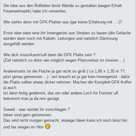
Die Idee aus den Rollläden feste Wände zu gestalten (wegen Erhalt
Feuerwehroptik) habe ich verworfen.
Wie siehts denn mit GFK-Platten aus (gar keine Erfahrung mit ....)?
Erste Idee wäre eine Art Innengerüst aus Streben zu bauen (die Gefache
würden dann noch mit Kabeln, Leitungen und natürlich Dämmung
ausgefüllt werden.
Wie dick muss/kann/soll dann die GFK Platte sein ?
(Ziel natürlich so dünn wie möglich wegen Platzverlust im Inneren ...)
Andererseits ist die Fläche ja gar nicht so groß ( ca 1,85 x 1,35 m ??,
jetzt genau gemessen ...) - evt brauch es ja gar kein Innengerüst - dafür
die Platte selber etwas dicker nehmen. Machen die Komplett-GFK-Koffer
ja auch.
Ist dann fertig gedämmt, das ein oder andere Loch für Fenster uÄ
bekommt man ja da rein gesägt.
Soweit - was würdet ihr vorschlagen ?
Ideen sind gern genommen.
Das wird nicht morgen gemacht, etwaige Ideen kann ich noch bissl hin
und her wiegen im Hirn