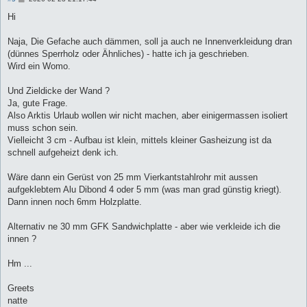
e
i
Hi
t
r
a
Naja, Die Gefache auch dämmen, soll ja auch ne Innenverkleidung dran
g
(dünnes Sperrholz oder Ähnliches) - hatte ich ja geschrieben.
Wird ein Womo.
Und Zieldicke der Wand ?
Ja, gute Frage.
Also Arktis Urlaub wollen wir nicht machen, aber einigermassen isoliert
muss schon sein.
Vielleicht 3 cm - Aufbau ist klein, mittels kleiner Gasheizung ist da
schnell aufgeheizt denk ich.
Wäre dann ein Gerüst von 25 mm Vierkantstahlrohr mit aussen
aufgeklebtem Alu Dibond 4 oder 5 mm (was man grad günstig kriegt).
Dann innen noch 6mm Holzplatte.
Alternativ ne 30 mm GFK Sandwichplatte - aber wie verkleide ich die
innen ?
Hm ...
Greets
natte