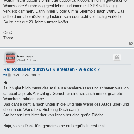
Warum nicht außen 1,5 mm Alu sauber aufkleben, innen in gewünschter
r
a
Wandstärke Alurohr dagegenkleben und innen mit XPS vollfläcgig
g
verklebt dämmen. Dann innen 5 oder 6 mm Sperrholz nach Wahl. Das
sollte dann aber rückseitig lackiert sein oder echt vollflächig verklebt.
So ist seit gut 20 Jahren unser Koffer…
Gruß
Thom
franz_appa
Allrad-Philosoph
Re: Rollläden durch GFK ersetzen - wie dick ?
B
#9
2026-02-24 0:08:03
e
i
Hi
t
Ja ich glaub ich muss das mal auseinanderreissen und schauen was ich
r
a
da überhaupt als Anschlag / Gerüst für eine wie auch immer geartete
g
Wandkonstruktion habe.
Das ganze geht ja nach unten in die Originale Wand des Autos über (und
oben in die Wand bzw Richtung Dach dann)
Am besten ist's hinterher von Innen her eine große Fläche...
Naja, vielen Dank fürs gemeinsame drübergrübeln erst mal.