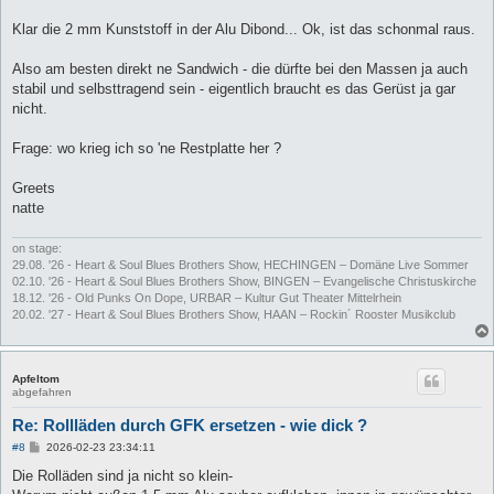
r
a
Klar die 2 mm Kunststoff in der Alu Dibond... Ok, ist das schonmal raus.
g
Also am besten direkt ne Sandwich - die dürfte bei den Massen ja auch
stabil und selbsttragend sein - eigentlich braucht es das Gerüst ja gar
nicht.
Frage: wo krieg ich so 'ne Restplatte her ?
Greets
natte
on stage:
29.08. '26 - Heart & Soul Blues Brothers Show, HECHINGEN – Domäne Live Sommer
02.10. '26 - Heart & Soul Blues Brothers Show, BINGEN – Evangelische Christuskirche
18.12. '26 - Old Punks On Dope, URBAR – Kultur Gut Theater Mittelrhein
20.02. '27 - Heart & Soul Blues Brothers Show, HAAN – Rockin´ Rooster Musikclub
Apfeltom
abgefahren
Re: Rollläden durch GFK ersetzen - wie dick ?
B
#8
2026-02-23 23:34:11
e
i
Die Rolläden sind ja nicht so klein-
t