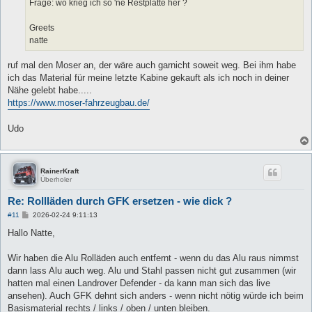
Frage: wo krieg ich so 'ne Restplatte her ?
Greets
natte
ruf mal den Moser an, der wäre auch garnicht soweit weg. Bei ihm habe
ich das Material für meine letzte Kabine gekauft als ich noch in deiner
Nähe gelebt habe.....
https://www.moser-fahrzeugbau.de/
Udo
RainerKraft
Überholer
Re: Rollläden durch GFK ersetzen - wie dick ?
B
#11
2026-02-24 9:11:13
e
i
Hallo Natte,
t
r
a
Wir haben die Alu Rolläden auch entfernt - wenn du das Alu raus nimmst
g
dann lass Alu auch weg. Alu und Stahl passen nicht gut zusammen (wir
hatten mal einen Landrover Defender - da kann man sich das live
ansehen). Auch GFK dehnt sich anders - wenn nicht nötig würde ich beim
Basismaterial rechts / links / oben / unten bleiben.