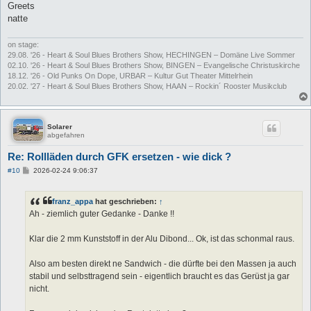
Greets
natte
on stage:
29.08. '26 - Heart & Soul Blues Brothers Show, HECHINGEN – Domäne Live Sommer
02.10. '26 - Heart & Soul Blues Brothers Show, BINGEN – Evangelische Christuskirche
18.12. '26 - Old Punks On Dope, URBAR – Kultur Gut Theater Mittelrhein
20.02. '27 - Heart & Soul Blues Brothers Show, HAAN – Rockin´ Rooster Musikclub
Solarer
abgefahren
Re: Rollläden durch GFK ersetzen - wie dick ?
B
#10
2026-02-24 9:06:37
e
i
t
franz_appa
hat geschrieben:
↑
r
a
Ah - ziemlich guter Gedanke - Danke !!
g
Klar die 2 mm Kunststoff in der Alu Dibond... Ok, ist das schonmal raus.
Also am besten direkt ne Sandwich - die dürfte bei den Massen ja auch
stabil und selbsttragend sein - eigentlich braucht es das Gerüst ja gar
nicht.