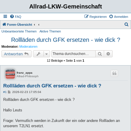
Allrad-LKW-Gemeinschaft
FAQ
Registrieren
Anmelden
S
Foren-Übersicht
Unbeantwortete Themen
Aktive Themen
u
Rollläden durch GFK ersetzen - wie dick ?
c
h
Moderator:
Moderatoren
e
Suche
Erweiterte 
Antworten
12 Beiträge • Seite
1
von
1
franz_appa
Allrad-Philosoph
Rollläden durch GFK ersetzen - wie dick ?
B
#1
2026-02-23 17:05:04
e
i
Rollläden durch GFK ersetzen - wie dick ?
t
r
a
Hallo Leuts
g
Frage: Vermutlich werden in Zukunft der ein oder andere Rollladen an
unserem T2LN1 ersetzt.