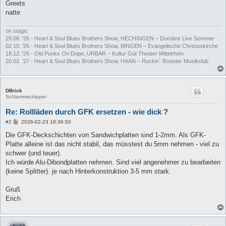
Greets
natte
on stage:
29.08. '26 - Heart & Soul Blues Brothers Show, HECHINGEN – Domäne Live Sommer
02.10. '26 - Heart & Soul Blues Brothers Show, BINGEN – Evangelische Christuskirche
18.12. '26 - Old Punks On Dope, URBAR – Kultur Gut Theater Mittelrhein
20.02. '27 - Heart & Soul Blues Brothers Show, HAAN – Rockin´ Rooster Musikclub
DBrick
Schlammschipper
Re: Rollläden durch GFK ersetzen - wie dick ?
B
#2
2026-02-23 18:36:50
e
i
Die GFK-Deckschichten von Sandwichplatten sind 1-2mm. Als GFK-
t
Platte alleine ist das nicht stabil, das müsstest du 5mm nehmen - viel zu
r
a
schwer (und teuer).
g
Ich würde Alu-Dibondplatten nehmen. Sind viel angenehmer zu bearbeiten
(keine Splitter). je nach Hinterkonstruktion 3-5 mm stark.
Gruß
Erich