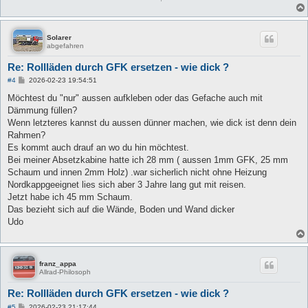
Solarer
abgefahren
Re: Rollläden durch GFK ersetzen - wie dick ?
B
#4
2026-02-23 19:54:51
e
i
Möchtest du "nur" aussen aufkleben oder das Gefache auch mit
t
Dämmung füllen?
r
a
Wenn letzteres kannst du aussen dünner machen, wie dick ist denn dein
g
Rahmen?
Es kommt auch drauf an wo du hin möchtest.
Bei meiner Absetzkabine hatte ich 28 mm ( aussen 1mm GFK, 25 mm
Schaum und innen 2mm Holz) .war sicherlich nicht ohne Heizung
Nordkappgeeignet lies sich aber 3 Jahre lang gut mit reisen.
Jetzt habe ich 45 mm Schaum.
Das bezieht sich auf die Wände, Boden und Wand dicker
Udo
franz_appa
Allrad-Philosoph
Re: Rollläden durch GFK ersetzen - wie dick ?
B
#5
2026-02-23 21:17:44