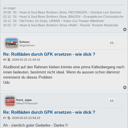
on stage:
29.08. '26 - Heart & Soul Blues Brothers Show, HECHINGEN – Domäne Live Sommer
02.10. '26 - Heart & Soul Blues Brothers Show, BINGEN – Evangelische Christuskirche
18.12. '26 - Old Punks On Dope, URBAR – Kultur Gut Theater Mittelrhein
20.02. '27 - Heart & Soul Blues Brothers Show, HAAN – Rockin´ Rooster Musikclub
Solarer
abgefahren
Re: Rollläden durch GFK ersetzen - wie dick ?
B
#6
2026-02-23 21:43:31
e
i
Aludibond auf den Rahmen kleben könnte eine prima Kälteübergang nach
t
innen bedeuten, bestimmt nicht ideal. Wenn du aussen schon dämmst
r
a
minimierst du dieses Problem
g
Udo
franz_appa
Allrad-Philosoph
Re: Rollläden durch GFK ersetzen - wie dick ?
B
#7
2026-02-23 22:54:22
e
i
Ah - ziemlich guter Gedanke - Danke !!
t