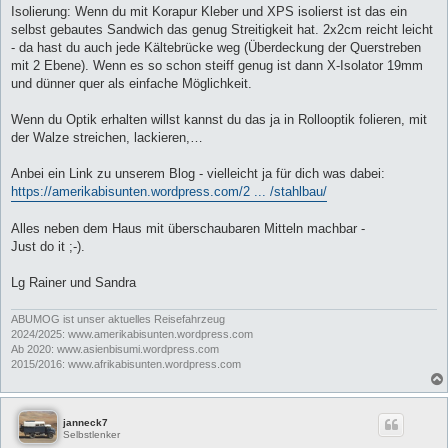
Isolierung: Wenn du mit Korapur Kleber und XPS isolierst ist das ein
selbst gebautes Sandwich das genug Streitigkeit hat. 2x2cm reicht leicht
- da hast du auch jede Kältebrücke weg (Überdeckung der Querstreben
mit 2 Ebene). Wenn es so schon steiff genug ist dann X-Isolator 19mm
und dünner quer als einfache Möglichkeit.
Wenn du Optik erhalten willst kannst du das ja in Rollooptik folieren, mit
der Walze streichen, lackieren,…
Anbei ein Link zu unserem Blog - vielleicht ja für dich was dabei:
https://amerikabisunten.wordpress.com/2 ... /stahlbau/
Alles neben dem Haus mit überschaubaren Mitteln machbar -
Just do it ;-).
Lg Rainer und Sandra
ABUMOG ist unser aktuelles Reisefahrzeug
2024/2025: www.amerikabisunten.wordpress.com
Ab 2020: www.asienbisumi.wordpress.com
2015/2016: www.afrikabisunten.wordpress.com
janneck7
Selbstlenker