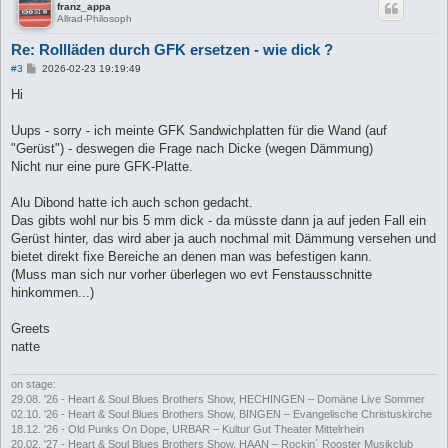
franz_appa
Allrad-Philosoph
Re: Rollläden durch GFK ersetzen - wie dick ?
B
#3
2026-02-23 19:19:49
e
i
Hi
t
r
a
Uups - sorry - ich meinte GFK Sandwichplatten für die Wand (auf
g
"Gerüst") - deswegen die Frage nach Dicke (wegen Dämmung)
Nicht nur eine pure GFK-Platte.
Alu Dibond hatte ich auch schon gedacht.
Das gibts wohl nur bis 5 mm dick - da müsste dann ja auf jeden Fall ein
Gerüst hinter, das wird aber ja auch nochmal mit Dämmung versehen und
bietet direkt fixe Bereiche an denen man was befestigen kann.
(Muss man sich nur vorher überlegen wo evt Fenstausschnitte
hinkommen...)
Greets
natte
on stage:
29.08. '26 - Heart & Soul Blues Brothers Show, HECHINGEN – Domäne Live Sommer
02.10. '26 - Heart & Soul Blues Brothers Show, BINGEN – Evangelische Christuskirche
18.12. '26 - Old Punks On Dope, URBAR – Kultur Gut Theater Mittelrhein
20.02. '27 - Heart & Soul Blues Brothers Show, HAAN – Rockin´ Rooster Musikclub