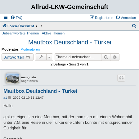
Allrad-LKW-Gemeinschaft
FAQ
Registrieren
Anmelden
S
Foren-Übersicht
Unbeantwortete Themen
Aktive Themen
u
Mautbox Deutschland - Türkei
c
h
Moderator:
Moderatoren
e
Suche
Erweiterte 
Antworten
2 Beiträge • Seite
1
von
1
mangusta
abgefahren
Mautbox Deutschland - Türkei
B
#1
2026-02-10 11:12:47
e
i
Hallo,
t
r
a
gibt es eigentlich eine Mautbox, mit der man sich mit einem Wohnmobil
g
unter 7,5t eine Reise in die Türkei erleichtern könnte mit entsprechender
Gültigkeit für: