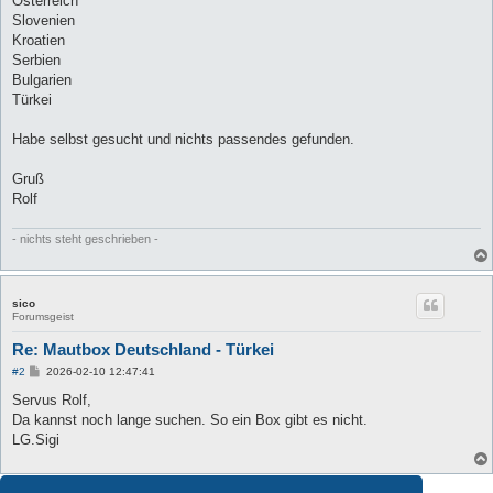
Österreich
Slovenien
Kroatien
Serbien
Bulgarien
Türkei
Habe selbst gesucht und nichts passendes gefunden.
Gruß
Rolf
- nichts steht geschrieben -
sico
Forumsgeist
Re: Mautbox Deutschland - Türkei
B
#2
2026-02-10 12:47:41
e
i
Servus Rolf,
t
Da kannst noch lange suchen. So ein Box gibt es nicht.
r
a
LG.Sigi
g
Antworten