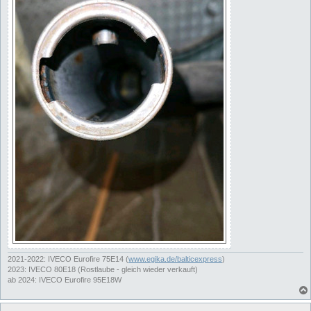
2021-2022: IVECO Eurofire 75E14 (
www.egika.de/balticexpress
)
2023: IVECO 80E18 (Rostlaube - gleich wieder verkauft)
ab 2024: IVECO Eurofire 95E18W