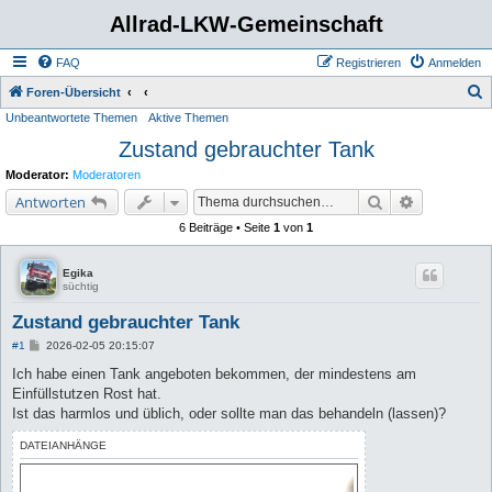
Allrad-LKW-Gemeinschaft
FAQ
Registrieren
Anmelden
S
Foren-Übersicht
Unbeantwortete Themen
Aktive Themen
u
Zustand gebrauchter Tank
c
h
Moderator:
Moderatoren
e
Suche
Erweiterte 
Antworten
6 Beiträge • Seite
1
von
1
Egika
süchtig
Zustand gebrauchter Tank
B
#1
2026-02-05 20:15:07
e
i
Ich habe einen Tank angeboten bekommen, der mindestens am
t
Einfüllstutzen Rost hat.
r
a
Ist das harmlos und üblich, oder sollte man das behandeln (lassen)?
g
DATEIANHÄNGE