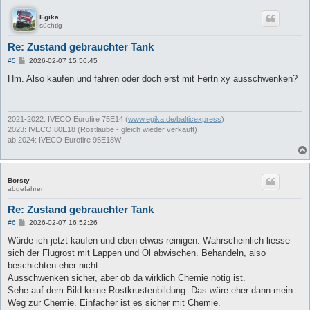
Egika
süchtig
Re: Zustand gebrauchter Tank
B
#5
2026-02-07 15:56:45
e
i
Hm. Also kaufen und fahren oder doch erst mit Fertn xy ausschwenken?
t
r
a
g
2021-2022: IVECO Eurofire 75E14 (
www.egika.de/balticexpress
)
2023: IVECO 80E18 (Rostlaube - gleich wieder verkauft)
ab 2024: IVECO Eurofire 95E18W
Borsty
abgefahren
Re: Zustand gebrauchter Tank
B
#6
2026-02-07 16:52:26
e
i
Würde ich jetzt kaufen und eben etwas reinigen. Wahrscheinlich liesse
t
sich der Flugrost mit Lappen und Öl abwischen. Behandeln, also
r
a
beschichten eher nicht.
g
Ausschwenken sicher, aber ob da wirklich Chemie nötig ist.
Sehe auf dem Bild keine Rostkrustenbildung. Das wäre eher dann mein
Weg zur Chemie. Einfacher ist es sicher mit Chemie.