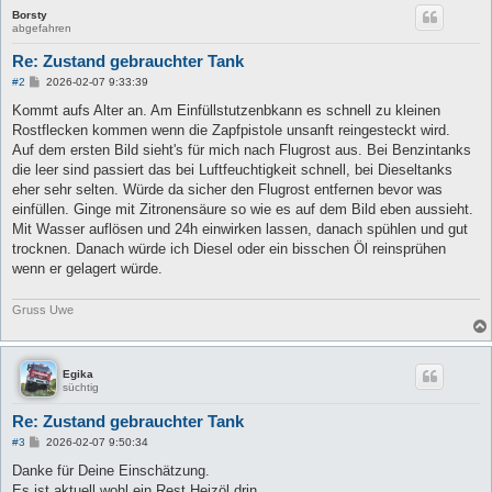
Borsty
abgefahren
Re: Zustand gebrauchter Tank
B
#2
2026-02-07 9:33:39
e
i
Kommt aufs Alter an. Am Einfüllstutzenbkann es schnell zu kleinen
t
Rostflecken kommen wenn die Zapfpistole unsanft reingesteckt wird.
r
a
Auf dem ersten Bild sieht's für mich nach Flugrost aus. Bei Benzintanks
g
die leer sind passiert das bei Luftfeuchtigkeit schnell, bei Dieseltanks
eher sehr selten. Würde da sicher den Flugrost entfernen bevor was
einfüllen. Ginge mit Zitronensäure so wie es auf dem Bild eben aussieht.
Mit Wasser auflösen und 24h einwirken lassen, danach spühlen und gut
trocknen. Danach würde ich Diesel oder ein bisschen Öl reinsprühen
wenn er gelagert würde.
Gruss Uwe
Egika
süchtig
Re: Zustand gebrauchter Tank
B
#3
2026-02-07 9:50:34
e
i
Danke für Deine Einschätzung.
t
Es ist aktuell wohl ein Rest Heizöl drin...