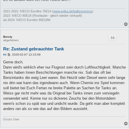
r
a
g
2021-2022: IVECO Eurofire 75E14 (
www.egika.de/balticexpress
)
2023: IVECO 80E18 (Rostlaube - gleich wieder verkauft)
ab 2024: IVECO Eurofire 95E18W
Borsty
abgefahren
Re: Zustand gebrauchter Tank
B
#4
2026-02-07 12:15:09
e
i
Gerne doch.
t
Dann wird's wirklich eher nur Flugrost sein durch Luftfeuchtigkeit. Manche
r
a
Tanks haben Innen Beschichtungen manche nix. Sah das oft bei
g
Benzintanks die ewig Leer waren. Bei Heizöl oder Diesel wenn sehr lange
nix drin war kann das irgendwann auch. Wenn Chemie ins Spiel kommen
soll bietet bei Euch Fertan ne breite Palette an Sachen für Tanks an.
Weiss gar nicht mehr was da Original bei Tanks innen zum versiegeln
verwendet wird. Kenne nur so dickeres Zeuchs bei den Motorrädern
wenn's schon zu spät war und undicht wurde. Da geht man aber komplett
anders ran als so wie das auf den Bildern aussieht.
Gruss Uwe