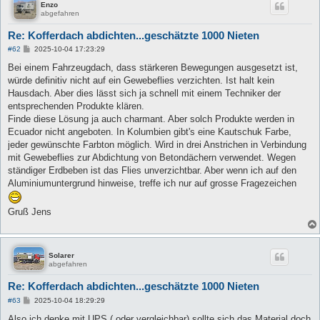
Enzo
abgefahren
Re: Kofferdach abdichten...geschätzte 1000 Nieten
B
#62
2025-10-04 17:23:29
e
i
Bei einem Fahrzeugdach, dass stärkeren Bewegungen ausgesetzt ist,
t
würde definitiv nicht auf ein Gewebeflies verzichten. Ist halt kein
r
a
Hausdach. Aber dies lässt sich ja schnell mit einem Techniker der
g
entsprechenden Produkte klären.
Finde diese Lösung ja auch charmant. Aber solch Produkte werden in
Ecuador nicht angeboten. In Kolumbien gibt's eine Kautschuk Farbe,
jeder gewünschte Farbton möglich. Wird in drei Anstrichen in Verbindung
mit Gewebeflies zur Abdichtung von Betondächern verwendet. Wegen
ständiger Erdbeben ist das Flies unverzichtbar. Aber wenn ich auf den
Aluminiumuntergrund hinweise, treffe ich nur auf grosse Fragezeichen
Gruß Jens
Solarer
abgefahren
Re: Kofferdach abdichten...geschätzte 1000 Nieten
B
#63
2025-10-04 18:29:29
e
i
Also ich denke mit UPS ( oder vergleichbar) sollte sich das Material doch