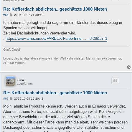
Kampfschrauber
Re: Kofferdach abdichten...geschätzte 1000 Nieten
B
#66
2025-10-07 21:30:50
e
i
Ich habe mal gefragt und da sagte mir ein Händler das dieses Zeug in
t
Spanien schon seit langer
r
a
Zeit bei Dachabdichtungen verwendet wird.
g
:
https://www.amazon.de/FARBEX-Farbe-Inne ... =8-28&th=1
Gruß Detlef
Leben, das ist das aller seltenste in der Welt - die meisten Menschen existieren nur.
>Oskar Wilde<
Enzo
abgefahren
Re: Kofferdach abdichten...geschätzte 1000 Nieten
B
#67
2025-10-08 16:20:42
e
i
Moin, ähnliche Produkte kenne ich. Werden auch in Ecuador verwendet.
t
Aber es ist eine Farbe, die recht dünn aufgetragen wird. Kein Vergleich
r
a
mit einer Beschichtung, die mit einer viel stärken Schichtdicke
g
daherkommt. Mit dieser Farbe kann man die alten, sehr weichen porösen
Dachziegel oder schon etwas angegriffene Eternitplatten streichen und