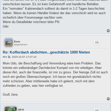
t
verschicken lassen. Es ist kein Gefahrstoff und handliche Behälter.
r
a
Ein "normales" Kabinendach solltest du damit in 1-2 Tagen beschichtet
g
haben. Wenn du keinen Händler findest der das verschickt wird es auch
sicherlich über Forumswege nachbsr sein.
Wenn du Detailbilder möchtest bitte PN
Udo
Enzo
abgefahren
Re: Kofferdach abdichten...geschätzte 1000 Nieten
B
#64
2025-10-07 17:07:10
e
i
Moin Udo, die Beschaffung und Versendung wäre kein Problem. Das
t
könnte ein selbständiger Dachdecker Kumpel von mir erledigen. Aber
r
a
dieser Akt, auch der finanzielle, ist mir zu gross. Der hiesige Zoll ist auch
g
noch ein großes Überraschungsei. Ich lasse mir grundsätzlich nichts
mehr schicken. Aber mittlerweile habe ich gelernt, mich mit dem
zufrieden zu geben, was hier verfügbar ist.
Gruß Jens
Ulf H