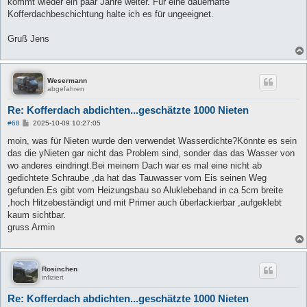
kommt wieder ein paar Jahre weiter. Für eine dauerhafte
Kofferdachbeschichtung halte ich es für ungeeignet.
Gruß Jens
Wesermann
abgefahren
Re: Kofferdach abdichten...geschätzte 1000 Nieten
B
#68
2025-10-09 10:27:05
e
i
moin, was für Nieten wurde den verwendet Wasserdichte?Könnte es sein
t
das die yNieten gar nicht das Problem sind, sonder das das Wasser von
r
a
wo anderes eindringt.Bei meinem Dach war es mal eine nicht ab
g
gedichtete Schraube ,da hat das Tauwasser vom Eis seinen Weg
gefunden.Es gibt vom Heizungsbau so Aluklebeband in ca 5cm breite
,hoch Hitzebeständigt und mit Primer auch überlackierbar ,aufgeklebt
kaum sichtbar.
gruss Armin
Rosinchen
infiziert
Re: Kofferdach abdichten...geschätzte 1000 Nieten