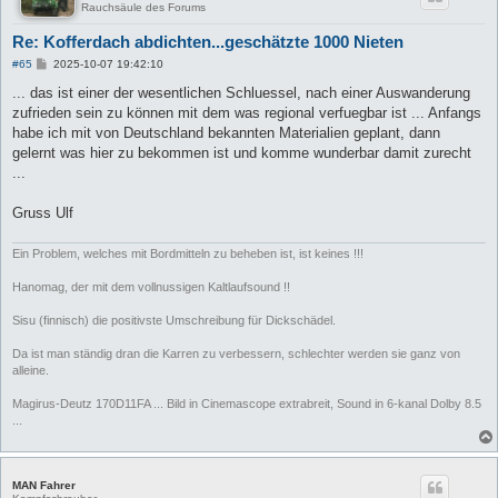
Rauchsäule des Forums
Re: Kofferdach abdichten...geschätzte 1000 Nieten
B
#65
2025-10-07 19:42:10
e
i
... das ist einer der wesentlichen Schluessel, nach einer Auswanderung
t
zufrieden sein zu können mit dem was regional verfuegbar ist ... Anfangs
r
a
habe ich mit von Deutschland bekannten Materialien geplant, dann
g
gelernt was hier zu bekommen ist und komme wunderbar damit zurecht
...
Gruss Ulf
Ein Problem, welches mit Bordmitteln zu beheben ist, ist keines !!!
Hanomag, der mit dem vollnussigen Kaltlaufsound !!
Sisu (finnisch) die positivste Umschreibung für Dickschädel.
Da ist man ständig dran die Karren zu verbessern, schlechter werden sie ganz von
alleine.
Magirus-Deutz 170D11FA ... Bild in Cinemascope extrabreit, Sound in 6-kanal Dolby 8.5
...
MAN Fahrer