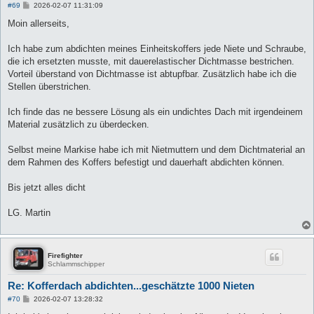
B
#69
2026-02-07 11:31:09
e
i
Moin allerseits,
t
r
a
Ich habe zum abdichten meines Einheitskoffers jede Niete und Schraube,
g
die ich ersetzten musste, mit dauerelastischer Dichtmasse bestrichen.
Vorteil überstand von Dichtmasse ist abtupfbar. Zusätzlich habe ich die
Stellen überstrichen.
Ich finde das ne bessere Lösung als ein undichtes Dach mit irgendeinem
Material zusätzlich zu überdecken.
Selbst meine Markise habe ich mit Nietmuttern und dem Dichtmaterial an
dem Rahmen des Koffers befestigt und dauerhaft abdichten können.
Bis jetzt alles dicht
LG. Martin
Firefighter
Schlammschipper
Re: Kofferdach abdichten...geschätzte 1000 Nieten
B
#70
2026-02-07 13:28:32
e