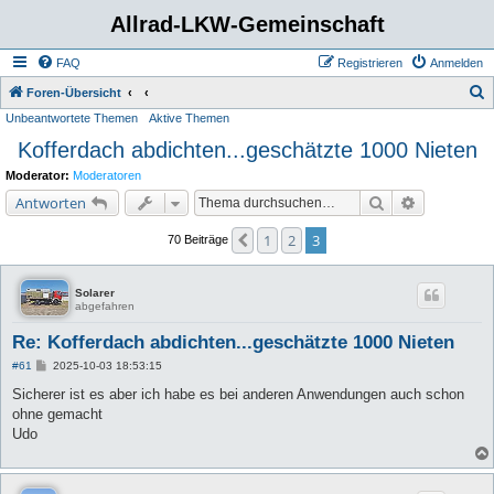
Allrad-LKW-Gemeinschaft
FAQ
Registrieren
Anmelden
S
Foren-Übersicht
Unbeantwortete Themen
Aktive Themen
u
Kofferdach abdichten...geschätzte 1000 Nieten
c
h
Moderator:
Moderatoren
e
Suche
Erweiterte 
Antworten
1
2
3
Vorherige
70 Beiträge
Solarer
abgefahren
Re: Kofferdach abdichten...geschätzte 1000 Nieten
B
#61
2025-10-03 18:53:15
e
i
Sicherer ist es aber ich habe es bei anderen Anwendungen auch schon
t
ohne gemacht
r
a
Udo
g